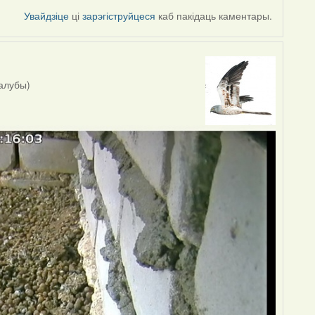
Увайдзіце
ці
зарэгіструйцеся
каб пакідаць каментары.
галубы)