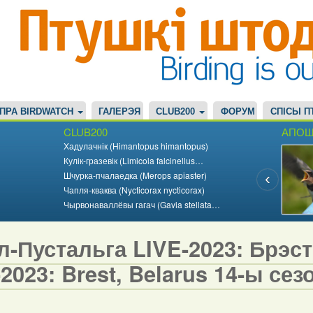
ПРА BIRDWATCH
ГАЛЕРЭЯ
CLUB200
ФОРУМ
СПІСЫ П
CLUB200
АПОШ
Хадулачнік (Himantopus himantopus)
Кулік-гразевік (Limicola falcinellus…
Шчурка-пчалаедка (Merops apiaster)
Чапля-кваква (Nycticorax nycticorax)
Чырвонаваллёвы гагач (Gavia stellata…
-Пустальга LIVE-2023: Брэст,
2023: Brest, Belarus 14-ы сезо