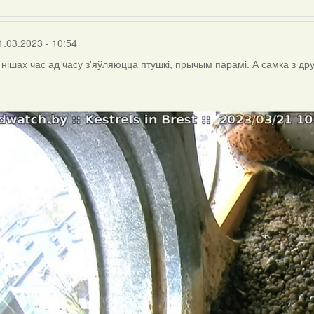
1.03.2023 - 10:54
 нішах час ад часу з'яўляюцца птушкі, прычым парамі. А самка з др