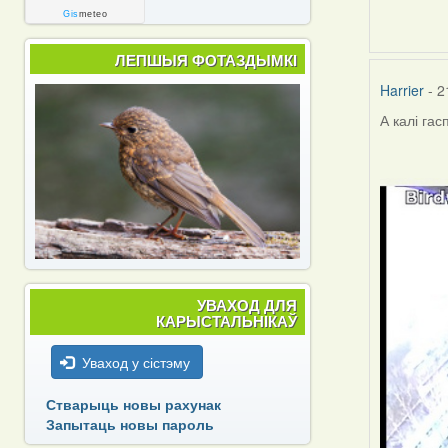
Gis
meteo
ЛЕПШЫЯ ФОТАЗДЫМКІ
Harrier
- 2
А калі га
УВАХОД ДЛЯ
КАРЫСТАЛЬНІКАЎ
Уваход у сістэму
Стварыць новы рахунак
Запытаць новы пароль