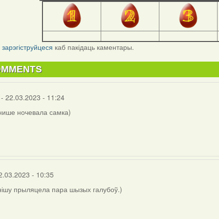
і
зарэгіструйцеся
каб пакідаць каментары.
OMMENTS
- 22.03.2023 - 11:24
нише ночевала самка)
2.03.2023 - 10:35
нішу прыляцела пара шызых галубоў.)