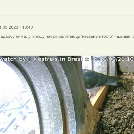
1.03.2023 - 13:43
спадароў няма, у іх нішу часам залятаюць 'незваные гости' - шызыя 