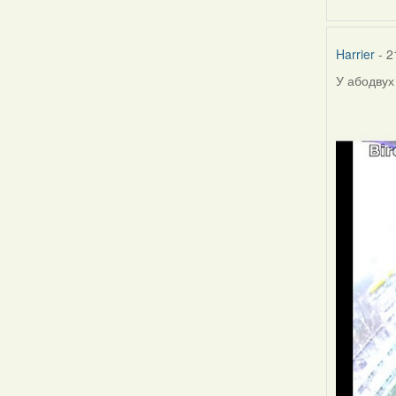
Harrier
- 2
У абодвух