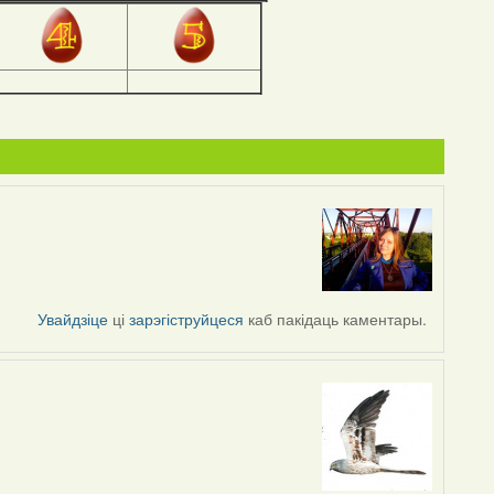
Увайдзіце
ці
зарэгіструйцеся
каб пакідаць каментары.