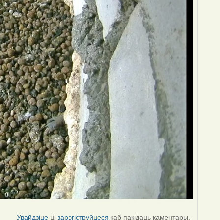
Увайдзіце
ці
зарэгіструйцеся
каб пакідаць каментары.