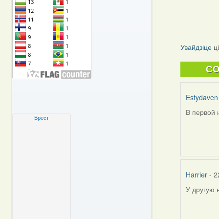
Увайдзіце
ц
C
Estydaven
В первой 
Брест
Harrier
- 2
У другую 