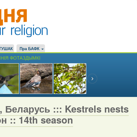
ТУШАК
Пра БАФК
НІЯ ФОТАЗДЫМКІ
 Беларусь ::: Kestrels nests
н :: 14th season