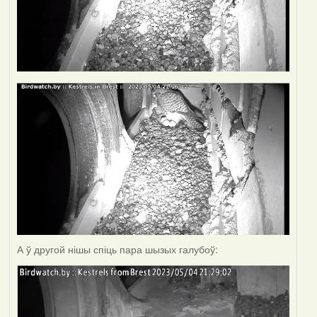
А ў другой нішы спіць пара шызых галубоў: