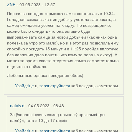
ZNR
- 03.05.2023 - 12:57
Первая за сегодня кормежка самки состоялась в 10:34.
Голодная самка выхватив добычу улетела завтракать, а
самец ожидаемо уселся на кладку. По возвращению,
можно было ожидать что она активно будет
выправаживать самца за новой добычей (как никак одна
полевка за утро это мало), но и в этот раз позволила ему
спокойно посидеть 15 минут и в 11:25 подойдя вплотную
без давления дала понять, что кому то пора на охоту) А
может за время своего отсутствия самка самостоятельно
еще что то поймала.
Любопытные однако поведения обоих)
Увайдзіце
ці
зарэгіструйцеся
каб пакідаць каментары.
nataly.d
- 04.05.2023 - 08:48
За ўчорашні дзень самец прыносіў прынамсі тры
In
палёўкі, гэта з 10 да 17 гадзін
reply
to
Увайдзіце
ці
зарэгіструйцеся
каб пакідаць каментары.