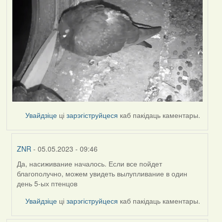
Увайдзіце
ці
зарэгіструйцеся
каб пакідаць каментары.
ZNR
- 05.05.2023 - 09:46
Да, насиживание началось. Если все пойдет
In
благополучно, можем увидеть вылупливание в один
reply
день 5-ых птенцов
to
by
Увайдзіце
ці
зарэгіструйцеся
каб пакідаць каментары.
Harrier