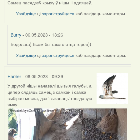
Самец пасядзеў крыху ў нішы і адляцеў.
Увайдзіце
ці
зарэгіструйцеся
каб пакідаць каментары.
Burry
- 06.05.2023 - 13:26
Бедолага) Всем бы такого отца-героя))
In
reply
Увайдзіце
ці
зарэгіструйцеся
каб пакідаць каментары.
to
by
Harrier
Harrier
- 06.05.2023 - 09:39
У другой нішы начавалі шызыя галубы, а
цяпер сядзяць самец з самкай і самка
выбірае месца, дзе 'выкапаць' гнездавую
ямку: