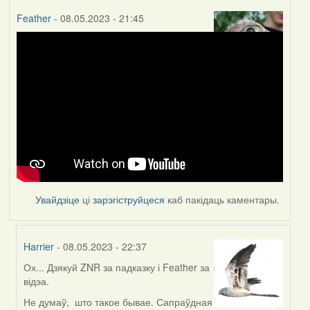
Feather
- 08.05.2023 - 21:45
Увайдзіце
ці
зарэгіструйцеся
каб пакідаць каментары.
Harrier
- 08.05.2023 - 22:37
Ох... Дзякуй ZNR за падказку і Feather за
In
відэа.
reply
to
Не думаў, што такое бывае. Сапраўдная