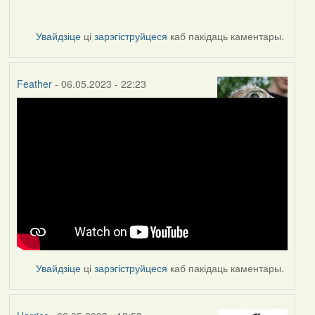
Увайдзіце
ці
зарэгіструйцеся
каб пакідаць каментары.
Feather
- 06.05.2023 - 22:23
Увайдзіце
ці
зарэгіструйцеся
каб пакідаць каментары.