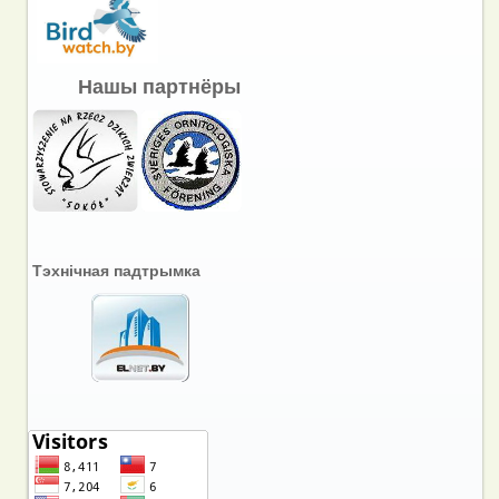
Нашы партнёры
Тэхнічная падтрымка