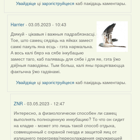
Увайдзіце
ці
зарэгіструйцеся
каб пакідаць каментары.
Harrier
- 03.05.2023 - 10:43
Дзякуй - цікавыя і важныя падрабязнасці.
In
Тое, што самец сядзіць на яйках замест
reply
самкі пакуль яна есць - гэта нармальна.
to
А вось калі бярэ на сябе інкубацыю
by
замест таго, каб паляваць для сябе і для яе, гэта ўжо
ZNR
дзіўныя паводзіны. Тым больш, калі яны працягваюцца
фактычна ўжо гадзінамі.
Увайдзіце
ці
зарэгіструйцеся
каб пакідаць каментары.
ZNR
- 03.05.2023 - 12:47
Интересно, а физиологически способен ли самец
In
выполнять полноценную инкубацию? То что он сидит
reply
на кладке - может это лишь такой способ отдыха,
to
совмещенный с охраной гнезда и защитой яиц от
by
излишнего перегрева/переохлаждения окружающей