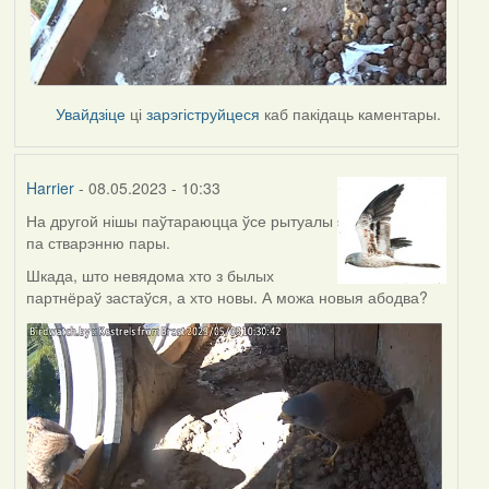
Увайдзіце
ці
зарэгіструйцеся
каб пакідаць каментары.
Harrier
- 08.05.2023 - 10:33
На другой нішы паўтараюцца ўсе рытуалы
па стварэнню пары.
Шкада, што невядома хто з былых
партнёраў застаўся, а хто новы. А можа новыя абодва?