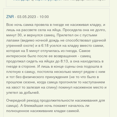
by
ZNR
ZNR
- 03.05.2023 - 10:00
Всю ночь самка провела в гнезде не насиживая кладку, и
лишь на рассвете села на яйца. Просидела она не долго,
минут 30, и вернулся самец. Прилетел он с пустыми
лапами (видимо ночной дождь не способствовал удачной
утренней охоте) и в 6:18 уселся на кладку вместо самки,
которая на 5 минут отлучилась из гнезда. Самое
интересное было после ее возвращения - самец
продолжал сидеть на яйцах до 8:13, а она находилась в
гнезде в стороне. И лишь в конце сцены она подошла в
плотную к самцу, постояла несколько минут рядом с ним
и тот без физического принуждения (не то что было в
прошлом сезоне, когда самца прогоняли то наступанием
на хвост то залезая на спину) покинул насиженое место и
улетел за добычей.
Очередной рекорд продолжительности насиживания для
самца). А ближайшая ночь покажет началось ли
полноценное насиживание кладки самкой.