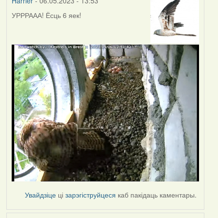
Harrier
- 06.05.2023 - 13:53
УРРРААА! Ёсць 6 яек!
Увайдзіце
ці
зарэгіструйцеся
каб пакідаць каментары.