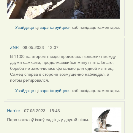
Увайдзіце
ці
зарэгіструйцеся
каб пакідаць каментары.
ZNR
- 08.05.2023 - 13:07
В 11:00 на втором гнезде произошел конфликт между
In
двумя самками, продолжавшийся минут пять. Благо,
reply
борьба не закончилась фатально для одной из птиц.
to
Самец сперва в стороне возмущенно наблюдал, а
by
потом ретировался.
Harrier
Увайдзіце
ці
зарэгіструйцеся
каб пакідаць каментары.
Harrier
- 07.05.2023 - 15:46
Пара cакалоў ізноў сядзіць у другой нішы.