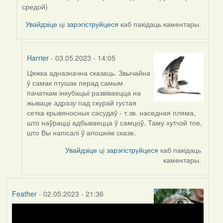
Harrier
средой)
Увайдзіце
ці
зарэгіструйцеся
каб пакідаць каментары.
Harrier
- 03.05.2023 - 14:05
Цяжка адназначна сказаць. Звычайна
In
ў самак птушак перад самым
reply
пачаткам інкубацыі развіваецца на
to
жываце адразу пад скурай густая
by
сетка крывяносных сасудаў - т.зв. наседная пляма,
ZNR
што наўрацці адбываецца ў самцоў. Таму хутчэй тое,
што Вы напісалі ў апошнім сказе.
Увайдзіце
ці
зарэгіструйцеся
каб пакідаць
каментары.
Feather
- 02.05.2023 - 21:36