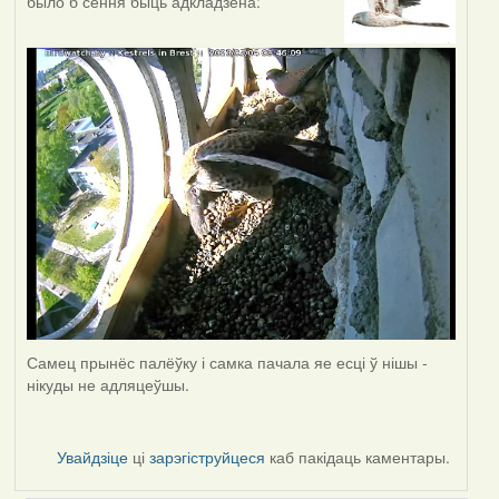
было б сёння быць адкладзена:
Самец прынёс палёўку і самка пачала яе есці ў нішы -
нікуды не адляцеўшы.
Увайдзіце
ці
зарэгіструйцеся
каб пакідаць каментары.