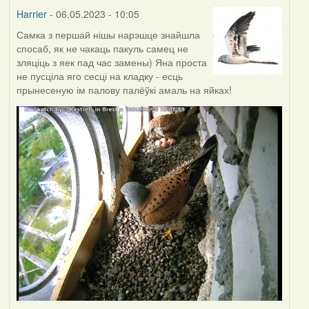
Harrier
- 06.05.2023 - 10:05
Самка з першай нішы нарэшце знайшла
спосаб, як не чакаць пакуль самец не
зляціць з яек пад час замены) Яна проста
не пусціла яго сесці на кладку - есць
прынесеную ім палову палёўкі амаль на яйках!