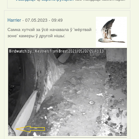
Harrier
- 07.05.2023 - 09:49
Самка хутчэй за ўсё начавала ў 'мёртвай
зоне' камеры ў другой нішы: