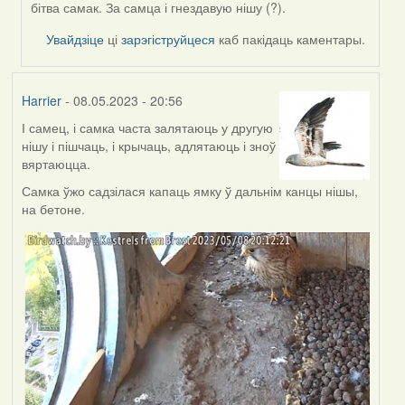
by
бітва самак. За самца і гнездавую нішу (?).
Feather
Увайдзіце
ці
зарэгіструйцеся
каб пакідаць каментары.
Harrier
- 08.05.2023 - 20:56
І самец, і самка часта залятаюць у другую
нішу і пішчаць, і крычаць, адлятаюць і зноў
вяртаюцца.
Самка ўжо садзілася капаць ямку ў дальнім канцы нішы,
на бетоне.