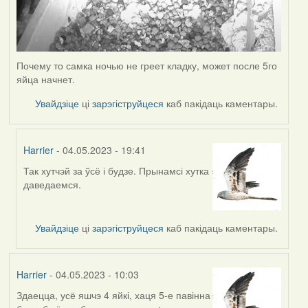
Почему то самка ночью не греет кладку, может после 5го
яйца начнет.
Увайдзіце
ці
зарэгіструйцеся
каб пакідаць каментары.
Harrier
- 04.05.2023 - 19:41
Так хутчэй за ўсё і будзе. Прынамсі хутка
In
даведаемся.
reply
to
by
Увайдзіце
ці
зарэгіструйцеся
каб пакідаць каментары.
ZNR
Harrier
- 04.05.2023 - 10:03
Здаецца, усё яшчэ 4 яйкі, хаця 5-е павінна