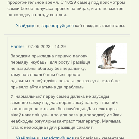
продолжительное время. С 10:29 самец под присмотром
самки более получаса провел на яйцах, и это не смотря
на холодную погоду сегодня.
Увайдзіце
ці
зарэгіструйцеся
каб пакідаць каментары.
Harrier
- 07.05.2023 - 14:29
Зародкам прыкладна першую палову
In
перыяду інкубацыі для росту і развіцця
reply
не патрэбны абагрэў без перапынку,
to
таму нават калі б яны былі проста
by
адкрыты па паўгадзіны некалькі раз за суткі, гэта б не
ZNR
прывяло аўтаматычна да праблемы.
У 'нармальных' параў самец далёка не заўсёды
замяняе самку пад час перапынкаў на ежу і там яйкі
застаюцца на гэты час без інкубацыі. Для некаторых
відаў нават пішуць, што для развіцця зародкаў у яйках
неабходны рэгулярны кантраст тэмператур. Магчыма
гэта ж неабходна і для развіцця сакалят.
Увайдзіце
ці
зарэгіструйцеся
каб пакідаць каментары.