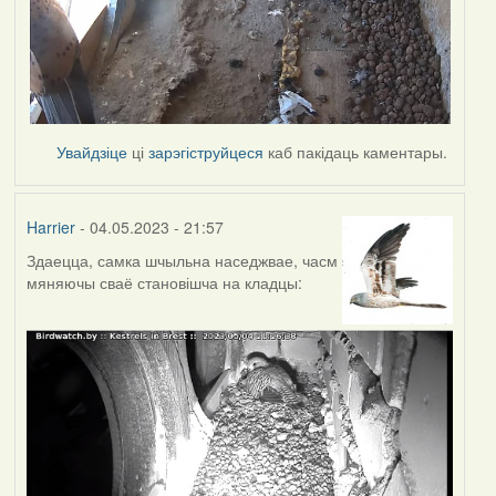
Увайдзіце
ці
зарэгіструйцеся
каб пакідаць каментары.
Harrier
- 04.05.2023 - 21:57
Здаецца, самка шчыльна наседжвае, часм
мяняючы сваё становішча на кладцы: