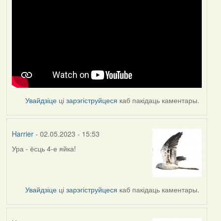
Увайдзіце
ці
зарэгіструйцеся
каб пакідаць каментары.
Harrier
- 02.05.2023 - 15:53
Ура - ёсць 4-е яйка!
Увайдзіце
ці
зарэгіструйцеся
каб пакідаць каментары.