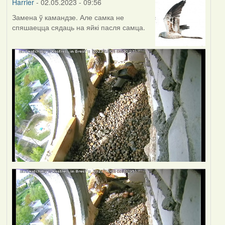
Harrier
- 02.05.2023 - 09:56
Замена ў камандзе. Але самка не
спяшаецца сядаць на яйкі пасля самца.