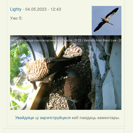
Lighty
- 04.05.2023 - 12:43
Ужо 5:
In
reply
to
by
Harrier
Увайдзіце
ці
зарэгіструйцеся
каб пакідаць каментары.