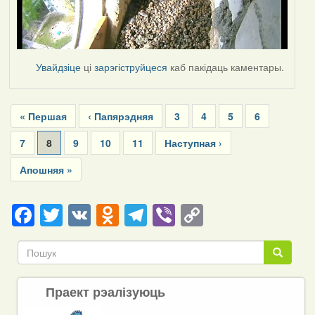
Увайдзіце
ці
зарэгіструйцеся
каб пакідаць каментары.
Pagination
First
« Першая
Previous
‹ Папярэдняя
Page
3
Page
4
Page
5
Page
6
page
page
Page
7
Current
8
Page
9
Page
10
Page
11
Next
Наступная ›
page
page
Last
Апошняя »
page
Facebook
Twitter
VK
Odnoklassniki
Telegram
Viber
Copy
Link
Пошук
Пошук
Праект рэалізуюць