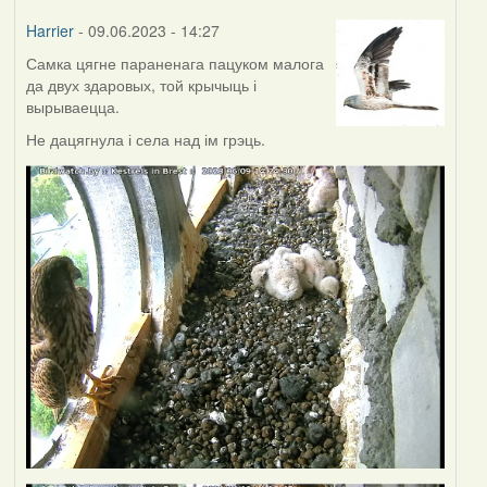
Harrier
- 09.06.2023 - 14:27
Самка цягне параненага пацуком малога
да двух здаровых, той крычыць і
вырываецца.
Не дацягнула і села над ім грэць.