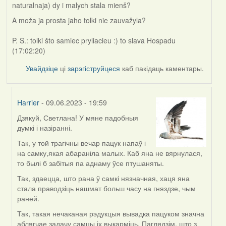
naturalnaja) dy i malych stala mienš?
A moža ja prosta jaho tolki nie zauvažyla?
P. S.: tolki što samiec pryliacieu :) to slava Hospadu
(17:02:20)
Увайдзіце
ці
зарэгіструйцеся
каб пакідаць каментары.
Harrier
- 09.06.2023 - 19:59
Дзякуй, Светлана! У мяне падобныя
In
думкі і назіранні.
reply
to
Так, у той трагічны вечар пацук напаў і
by
на самку,якая абараніла малых. Каб яна не вярнулася,
svetlana
то былі б забітыя па аднаму ўсе птушаняты.
vranova
Так, здаецца, што рана ў самкі нязначная, хаця яна
стала праводзіць нашмат больш часу на гняздзе, чым
раней.
Так, такая нечаканая рэдукцыя вывадка пацуком значна
аблягчае задачу самцы іх выкарміць. Паглядзім, што з