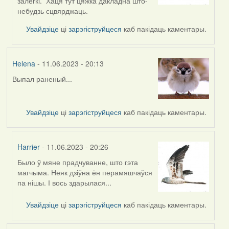
to
залёгкі. Хаця тут цяжка дакладна што-
by
небудзь сцвярджаць.
svetlana
Увайдзіце
ці
зарэгіструйцеся
каб пакідаць каментары.
vranova
Helena
- 11.06.2023 - 20:13
Выпал раненый...
Увайдзіце
ці
зарэгіструйцеся
каб пакідаць каментары.
Harrier
- 11.06.2023 - 20:26
Было ў мяне прадчуванне, што гэта
In
магчыма. Неяк дзіўна ён перамяшчаўся
reply
па нішы. І вось здарылася...
to
by
Увайдзіце
ці
зарэгіструйцеся
каб пакідаць каментары.
Helena