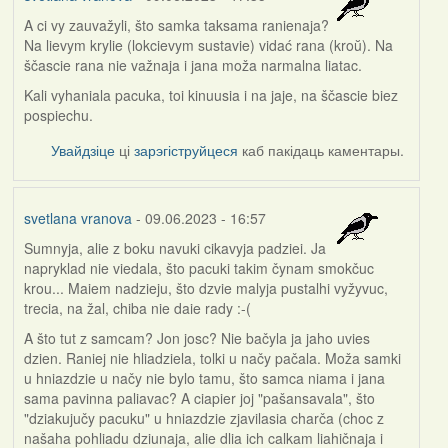
A ci vy zauvažyli, što samka taksama ranienaja?
Na lievym krylie (lokcievym sustavie) vidać rana (kroŭ). Na
ščascie rana nie važnaja i jana moža narmalna liatac.
Kali vyhaniala pacuka, toi kinuusia i na jaje, na ščascie biez
pospiechu.
Увайдзіце
ці
зарэгіструйцеся
каб пакідаць каментары.
svetlana vranova
- 09.06.2023 - 16:57
Sumnyja, alie z boku navuki cikavyja padziei. Ja
napryklad nie viedala, što pacuki takim čynam smokčuc
krou... Maiem nadzieju, što dzvie malyja pustalhi vyžyvuc,
trecia, na žal, chiba nie daie rady :-(
A što tut z samcam? Jon josc? Nie bačyla ja jaho uvies
dzien. Raniej nie hliadziela, tolki u načy pačala. Moža samki
u hniazdzie u načy nie bylo tamu, što samca niama i jana
sama pavinna paliavac? A ciapier joj "pašansavala", što
"dziakujučy pacuku" u hniazdzie zjavilasia charča (choc z
našaha pohliadu dziunaja, alie dlia ich calkam liahičnaja i