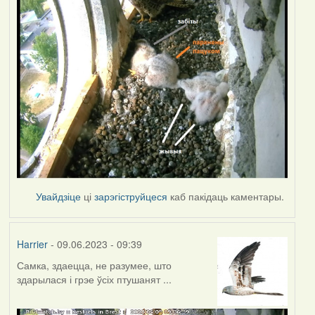
Увайдзіце
ці
зарэгіструйцеся
каб пакідаць каментары.
Harrier
- 09.06.2023 - 09:39
Самка, здаецца, не разумее, што
здарылася і грэе ўсіх птушанят ...