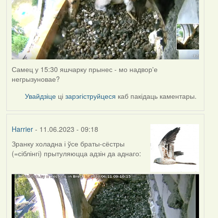
Самец у 15:30 яшчарку прынес - мо надвор'е
негрызуновае?
Увайдзіце
ці
зарэгіструйцеся
каб пакідаць каментары.
Harrier
- 11.06.2023 - 09:18
Зранку холадна і ўсе браты-сёстры
(=сіблінгі) прытуляюцца адзін да аднаго: