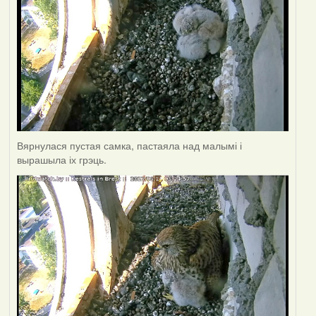
Вярнулася пустая самка, пастаяла над малымі і
вырашыла іх грэць.