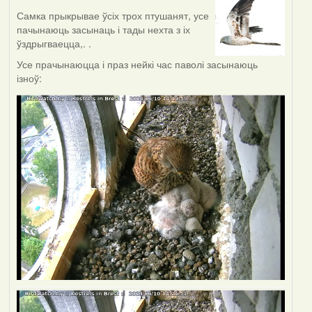
Самка прыкрывае ўсіх трох птушанят, усе
пачынаюць засынаць і тады нехта з іх
ўздрыгваецца,. .
Усе прачынаюцца і праз нейкі час паволі засынаюць
ізноў: