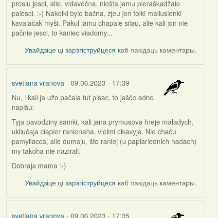
prosiu jesci, alie, vidavočna, niešta jamu pieraškadžaie
paiesci. :-( Nakolki bylo bačna, zjeu jon tolki maliusienki
kavalačak myši. Pakul jamu chapaie silau, alie kali jon nie
pačnie jesci, to kaniec viadomy...
Увайдзіце
ці
зарэгіструйцеся
каб пакідаць каментары.
svetlana vranova
- 09.06.2023 - 17:39
Nu, i kali ja užo pačala tut pisac, to jašče adno
napišu:
Tyja pavodziny samki, kali jana prymusova hreje maladych,
ukliučaja ciapier ranienaha, vielmi cikavyja. Nie chaču
pamyliacca, alie dumaju, što raniej (u papiariednich hadach)
my takoha nie nazirali.
Dobraja mama :-)
Увайдзіце
ці
зарэгіструйцеся
каб пакідаць каментары.
svetlana vranova
- 09.06.2023 - 17:35