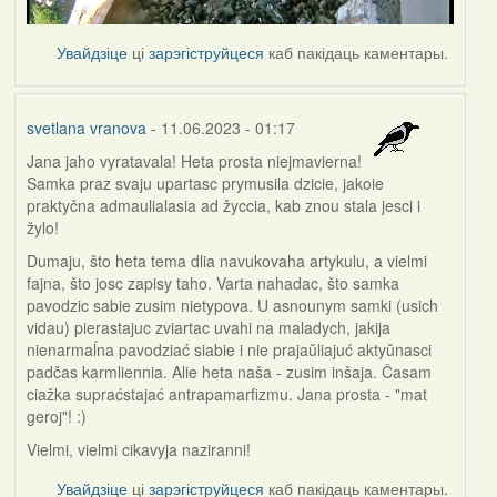
Увайдзіце
ці
зарэгіструйцеся
каб пакідаць каментары.
svetlana vranova
- 11.06.2023 - 01:17
Jana jaho vyratavala! Heta prosta niejmavierna!
Samka praz svaju upartasc prymusila dzicie, jakoie
praktyčna admaulialasia ad žyccia, kab znou stala jesci i
žylo!
Dumaju, što heta tema dlia navukovaha artykulu, a vielmi
fajna, što josc zapisy taho. Varta nahadac, što samka
pavodzic sabie zusim nietypova. U asnounym samki (usich
vidau) pierastajuc zviartac uvahi na maladych, jakija
nienarmaĺna pavodziać siabie i nie prajaŭliajuć aktyŭnasci
padčas karmliennia. Alie heta naša - zusim inšaja. Časam
ciažka supraćstajać antrapamarfizmu. Jana prosta - "mat
geroj"! :)
Vielmi, vielmi cikavyja naziranni!
Увайдзіце
ці
зарэгіструйцеся
каб пакідаць каментары.