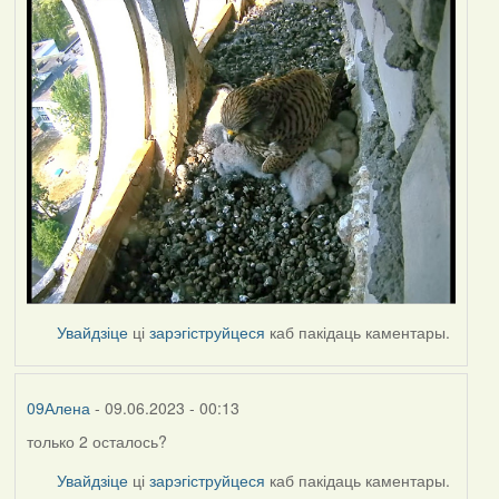
Увайдзіце
ці
зарэгіструйцеся
каб пакідаць каментары.
09Алена
- 09.06.2023 - 00:13
только 2 осталось?
Увайдзіце
ці
зарэгіструйцеся
каб пакідаць каментары.