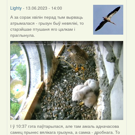
Lighty
- 13.06.2023 - 14:00
А за сорак хвілін перад тым вырваць
In
атрымалася - грызун быў невялікі, то
reply
старэйшае птушаня яго цалкам і
to
праглынула.
by
Harrier
І ў 10:37 гэта паўтарылася, але там амаль адначасова
самец прынес вялікага грызуна, а самка - дробнага. То