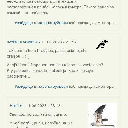
несколько раз отходила от птенцов и
настороженная приближалась к камере. Такого ранее за
самкой я не наблюдал
Увайдзіце
ці
зарэгіструйцеся
каб пакідаць каментары.
svetlana vranova
- 11.06.2023 - 21:56
Tak sumna heta hliadziec, paslia usiaho, što
prajšou... :-(
Znajšli jaho? Napeuna nadzieu u jaho nie zastalosia?
Krylyški pakul zanadta malienkija, kab zmiakčyc
padziennie...
Увайдзіце
ці
зарэгіструйцеся
каб пакідаць каментары.
Harrier
- 11.06.2023 - 23:18
Увечары не змаглі знайсці яго.
In
reply
А каб разбіцца ён, напэўна, яшчэ