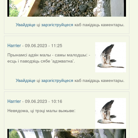
Увайдзіце
ці
зарэгіструйцеся
каб пакідаць каментары.
Harrier
- 09.06.2023 - 11:25
Прынамсі адзін малы - самы малодшы: -
есць і паводзіць сябе 'адэкватна'.
Увайдзіце
ці
зарэгіструйцеся
каб пакідаць каментары.
Harrier
- 09.06.2023 - 10:16
Невядома, ці трэці малы выжыве: