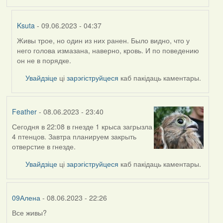
Ksuta
- 09.06.2023 - 04:37
Живы трое, но один из них ранен. Было видно, что у
In
него голова измазана, наверно, кровь. И по поведению
reply
он не в порядке.
to
by
Увайдзіце
ці
зарэгіструйцеся
каб пакідаць каментары.
09Алена
Feather
- 08.06.2023 - 23:40
Сегодня в 22:08 в гнезде 1 крыса загрызла
4 птенцов. Завтра планируем закрыть
отверстие в гнезде.
Увайдзіце
ці
зарэгіструйцеся
каб пакідаць каментары.
09Алена
- 08.06.2023 - 22:26
Все живы?