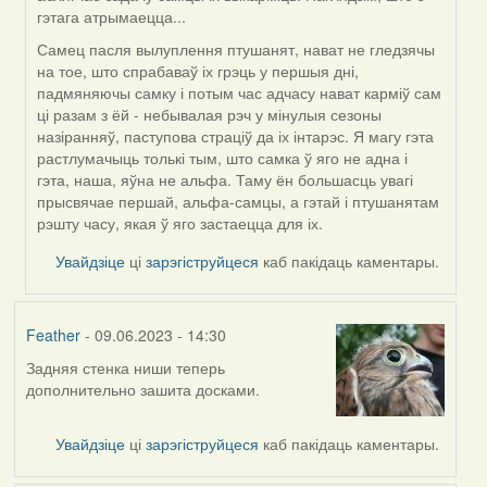
гэтага атрымаецца...
Самец пасля вылуплення птушанят, нават не гледзячы
на тое, што спрабаваў іх грэць у першыя дні,
падмяняючы самку і потым час адчасу нават карміў сам
ці разам з ёй - небывалая рэч у мінулыя сезоны
назіранняў, паступова страціў да іх інтарэс. Я магу гэта
растлумачыць толькі тым, што самка ў яго не адна і
гэта, наша, яўна не альфа. Таму ён большасць увагі
прысвячае першай, альфа-самцы, а гэтай і птушанятам
рэшту часу, якая ў яго застаецца для іх.
Увайдзіце
ці
зарэгіструйцеся
каб пакідаць каментары.
Feather
- 09.06.2023 - 14:30
Задняя стенка ниши теперь
дополнительно зашита досками.
Увайдзіце
ці
зарэгіструйцеся
каб пакідаць каментары.