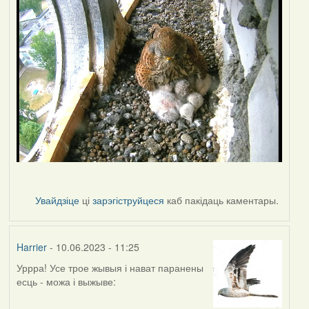
Увайдзіце
ці
зарэгіструйцеся
каб пакідаць каментары.
Harrier
- 10.06.2023 - 11:25
Уррра! Усе трое жывыя і нават паранены
есць - можа і выжыве: