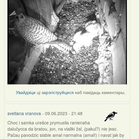
Увайдзіце
ці
зарэгіструйцеся
каб пакідаць каментары.
svetlana vranova
- 09.06.2023 - 21:48
Choc i samka urešce prymusila ranienaha
dalučycca da bratou, jon, na vialiki žal, (pakul?) nie jesc.
Pačau pavodzic siabie amal narmalna (amal!) i navat jak by