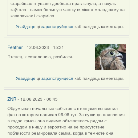
старэйшае птушаня дробнага праглынула, а пакуль
каўтала - самка большую частку вялікага малодшаму па
кавалачках і скарміла.
Увайдзіце
ці
зарэгіструйцеся
каб пакідаць каментары.
Feather
- 12.06.2023 - 15:31
Птенец, к сожалению, разбился.
Увайдзіце
ці
зарэгіструйцеся
каб пакідаць каментары.
ZNR
- 12.06.2023 - 00:45
Обдумывая печальные события с птенцами вспомнил
факт о котором написал 06.06 тут. За сутки до появления
в кадре крысы она видимо объявлялась рядом с
проходом в нишу и вероятно на ее присутствие
поблизости реагировала самка, когда в темноте она