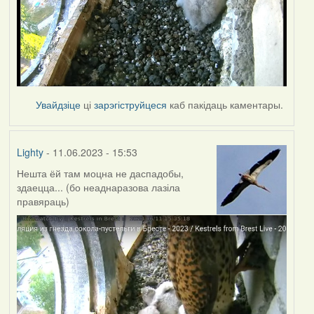
Увайдзіце
ці
зарэгіструйцеся
каб пакідаць каментары.
Lighty
- 11.06.2023 - 15:53
Нешта ёй там моцна не даспадобы,
здаецца... (бо неаднаразова лазіла
правяраць)