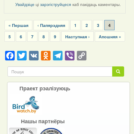
Увайдзіце
ці
зарэгіструйцеся
каб пакідаць каментары.
Pagination
First
« Першая
Previous
‹ Папярэдняя
Page
1
Page
2
Page
3
Current
4
page
page
page
Page
5
Page
6
Page
7
Page
8
Page
9
Next
Наступная ›
Last
Апошняя »
page
page
Facebook
Twitter
VK
Odnoklassniki
Telegram
Viber
Copy
Link
Пошук
Пошук
Праект рэалізуюць
Нашы партнёры