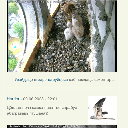
Увайдзіце
ці
зарэгіструйцеся
каб пакідаць каментары.
Harrier
- 09.06.2023 - 22:01
Цёплая ноч і самка нават не спрабуе
абаграваць птушанят: