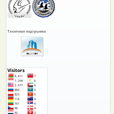
Тэхнічная падтрымка