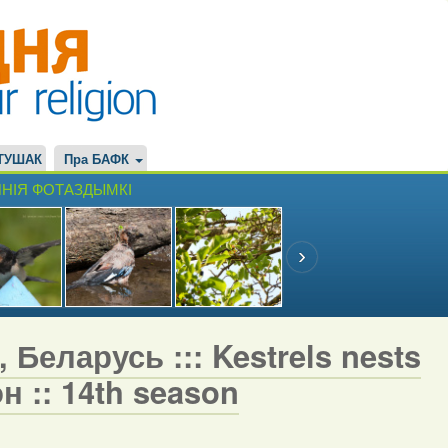
ТУШАК
Пра БАФК
НІЯ ФОТАЗДЫМКІ
 Беларусь ::: Kestrels nests
н :: 14th season