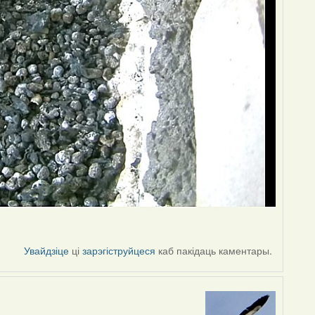
Увайдзіце
ці
зарэгіструйцеся
каб пакідаць каментары.