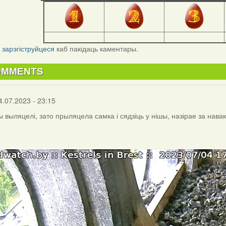
і
зарэгіструйцеся
каб пакідаць каментары.
OMMENTS
4.07.2023 - 23:15
 выляцелі, зато прыляцела самка і сядзіць у нішы, назірае за нава