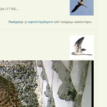
кі (17:54)...
Увайдзіце
ці
зарэгіструйцеся
каб пакідаць каментары.