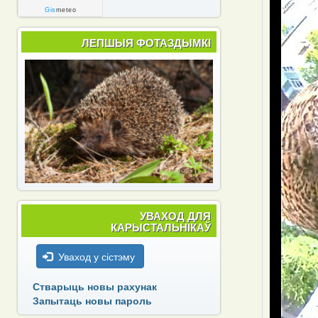
Gis
meteo
ЛЕПШЫЯ ФОТАЗДЫМКІ
УВАХОД ДЛЯ
КАРЫСТАЛЬНІКАЎ
Уваход у сістэму
Стварыць новы рахунак
Запытаць новы пароль