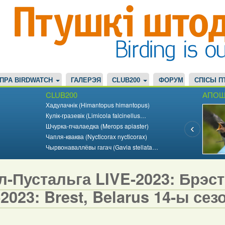
ПРА BIRDWATCH
ГАЛЕРЭЯ
CLUB200
ФОРУМ
СПІСЫ П
CLUB200
АПОШ
Хадулачнік (Himantopus himantopus)
Кулік-гразевік (Limicola falcinellus…
Шчурка-пчалаедка (Merops apiaster)
Чапля-кваква (Nycticorax nycticorax)
Чырвонаваллёвы гагач (Gavia stellata…
-Пустальга LIVE-2023: Брэст,
2023: Brest, Belarus 14-ы сезо