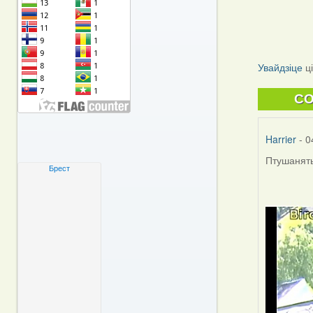
Увайдзіце
ц
C
Harrier
- 0
Птушаняты
Брест