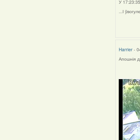
У 17:23:3
...І ўвогу
Harrier
- 0
Апошнія д