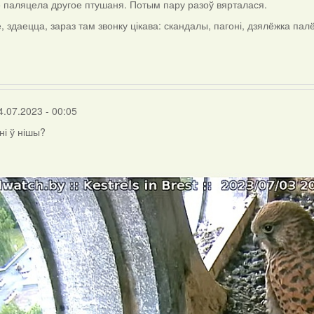
5 паляцела другое птушаня. Потым пару разоў вярталася.
ле, здаецца, зараз там звонку цікава: скандалы, пагоні, дзялёжка палёў
4.07.2023 - 00:05
ні ў нішы?