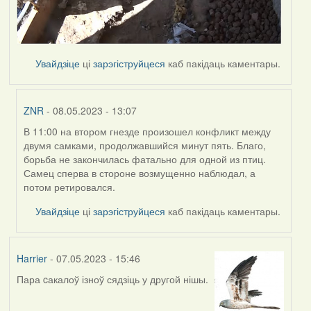
Увайдзіце
ці
зарэгіструйцеся
каб пакідаць каментары.
ZNR
- 08.05.2023 - 13:07
В 11:00 на втором гнезде произошел конфликт между
In
двумя самками, продолжавшийся минут пять. Благо,
reply
борьба не закончилась фатально для одной из птиц.
to
Самец сперва в стороне возмущенно наблюдал, а
by
потом ретировался.
Harrier
Увайдзіце
ці
зарэгіструйцеся
каб пакідаць каментары.
Harrier
- 07.05.2023 - 15:46
Пара cакалоў ізноў сядзіць у другой нішы.