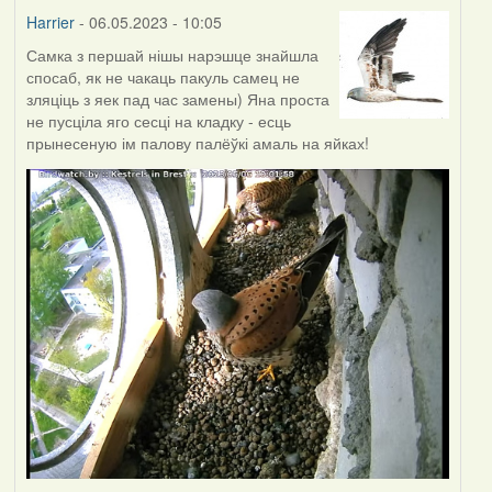
Harrier
- 06.05.2023 - 10:05
Самка з першай нішы нарэшце знайшла
спосаб, як не чакаць пакуль самец не
зляціць з яек пад час замены) Яна проста
не пусціла яго сесці на кладку - есць
прынесеную ім палову палёўкі амаль на яйках!