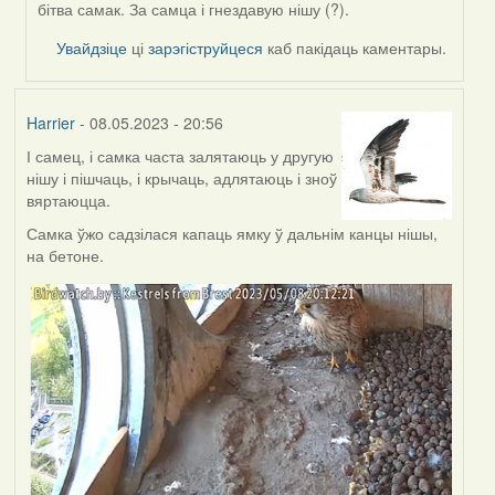
by
бітва самак. За самца і гнездавую нішу (?).
Feather
Увайдзіце
ці
зарэгіструйцеся
каб пакідаць каментары.
Harrier
- 08.05.2023 - 20:56
І самец, і самка часта залятаюць у другую
нішу і пішчаць, і крычаць, адлятаюць і зноў
вяртаюцца.
Самка ўжо садзілася капаць ямку ў дальнім канцы нішы,
на бетоне.