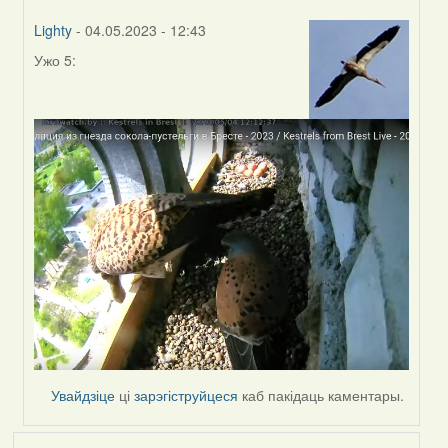
Lighty
- 04.05.2023 - 12:43
Ужо 5:
In
reply
to
by
Harrier
Увайдзіце
ці
зарэгіструйцеся
каб пакідаць каментары.