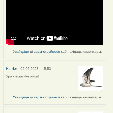
Увайдзіце
ці
зарэгіструйцеся
каб пакідаць каментары.
Harrier
- 02.05.2023 - 15:53
Ура - ёсць 4-е яйка!
Увайдзіце
ці
зарэгіструйцеся
каб пакідаць каментары.