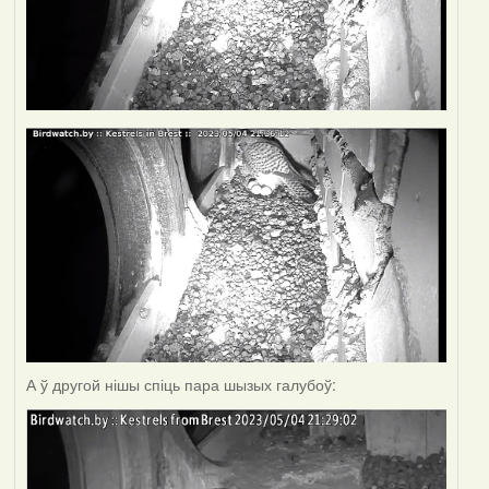
А ў другой нішы спіць пара шызых галубоў: