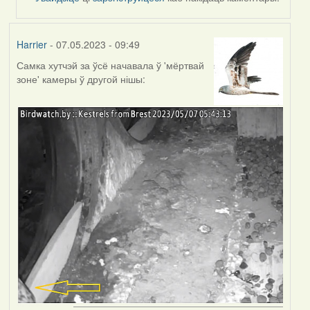
Harrier
- 07.05.2023 - 09:49
Самка хутчэй за ўсё начавала ў 'мёртвай
зоне' камеры ў другой нішы: