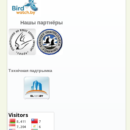
Нашы партнёры
Тэхнічная падтрымка