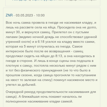
by
ZNR
ZNR
- 03.05.2023 - 10:00
Всю ночь самка провела в гнезде не насиживая кладку, и
лишь на рассвете села на яйца. Просидела она не долго,
минут 30, и вернулся самец. Прилетел он с пустыми
лапами (видимо ночной дождь не способствовал удачной
утренней охоте) и в 6:18 уселся на кладку вместо самки,
которая на 5 минут отлучилась из гнезда. Самое
интересное было после ее возвращения - самец
продолжал сидеть на яйцах до 8:13, а она находилась в
гнезде в стороне. И лишь в конце сцены она подошла в
плотную к самцу, постояла несколько минут рядом с ним
и тот без физического принуждения (не то что было в
прошлом сезоне, когда самца прогоняли то наступанием
на хвост то залезая на спину) покинул насиженое место и
улетел за добычей.
Очередной рекорд продолжительности насиживания для
самца). А ближайшая ночь покажет началось ли
полноценное насиживание кладки самкой.