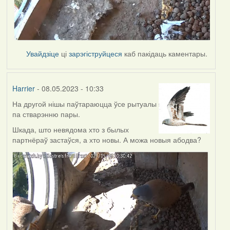
Увайдзіце
ці
зарэгіструйцеся
каб пакідаць каментары.
Harrier
- 08.05.2023 - 10:33
На другой нішы паўтараюцца ўсе рытуалы
па стварэнню пары.
Шкада, што невядома хто з былых
партнёраў застаўся, а хто новы. А можа новыя абодва?