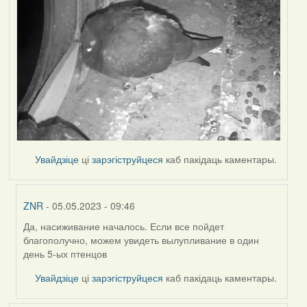
Увайдзіце
ці
зарэгіструйцеся
каб пакідаць каментары.
ZNR
- 05.05.2023 - 09:46
Да, насиживание началось. Если все пойдет
In
благополучно, можем увидеть вылупливание в один
reply
день 5-ых птенцов
to
by
Увайдзіце
ці
зарэгіструйцеся
каб пакідаць каментары.
Harrier