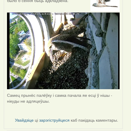
было б сёння быць адкладзена:
Самец прынёс палёўку і самка пачала яе есці ў нішы -
нікуды не адляцеўшы.
Увайдзіце
ці
зарэгіструйцеся
каб пакідаць каментары.