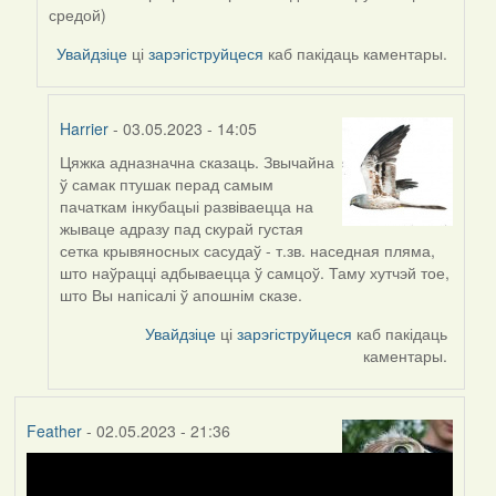
Harrier
средой)
Увайдзіце
ці
зарэгіструйцеся
каб пакідаць каментары.
Harrier
- 03.05.2023 - 14:05
Цяжка адназначна сказаць. Звычайна
In
ў самак птушак перад самым
reply
пачаткам інкубацыі развіваецца на
to
жываце адразу пад скурай густая
by
сетка крывяносных сасудаў - т.зв. наседная пляма,
ZNR
што наўрацці адбываецца ў самцоў. Таму хутчэй тое,
што Вы напісалі ў апошнім сказе.
Увайдзіце
ці
зарэгіструйцеся
каб пакідаць
каментары.
Feather
- 02.05.2023 - 21:36