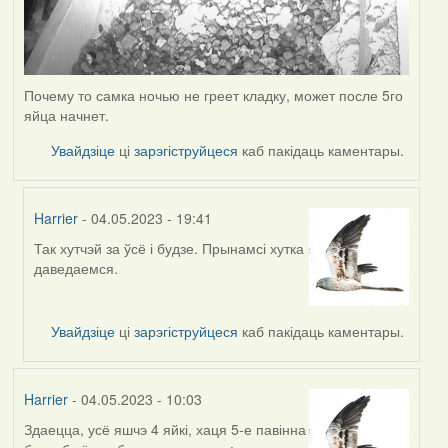
Почему то самка ночью не греет кладку, может после 5го
яйца начнет.
Увайдзіце
ці
зарэгіструйцеся
каб пакідаць каментары.
Harrier
- 04.05.2023 - 19:41
Так хутчэй за ўсё і будзе. Прынамсі хутка
In
даведаемся.
reply
to
by
Увайдзіце
ці
зарэгіструйцеся
каб пакідаць каментары.
ZNR
Harrier
- 04.05.2023 - 10:03
Здаецца, усё яшчэ 4 яйкі, хаця 5-е павінна