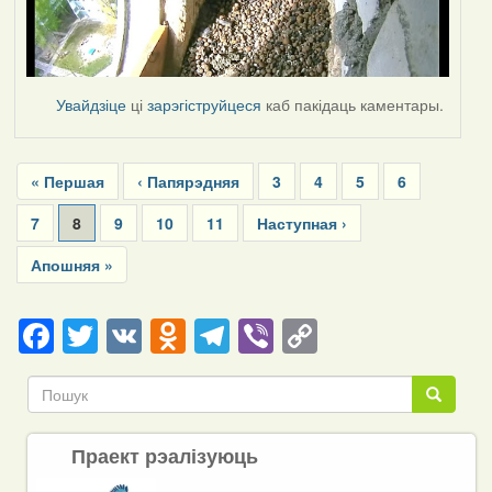
Увайдзіце
ці
зарэгіструйцеся
каб пакідаць каментары.
Pagination
First
« Першая
Previous
‹ Папярэдняя
Page
3
Page
4
Page
5
Page
6
page
page
Page
7
Current
8
Page
9
Page
10
Page
11
Next
Наступная ›
page
page
Last
Апошняя »
page
Facebook
Twitter
VK
Odnoklassniki
Telegram
Viber
Copy
Link
Пошук
Пошук
Праект рэалізуюць