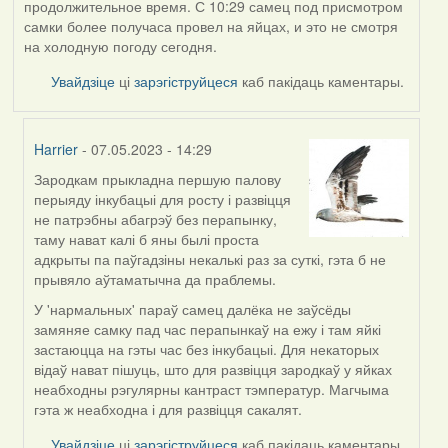
продолжительное время. С 10:29 самец под присмотром
самки более получаса провел на яйцах, и это не смотря
на холодную погоду сегодня.
Увайдзіце
ці
зарэгіструйцеся
каб пакідаць каментары.
Harrier
- 07.05.2023 - 14:29
Зародкам прыкладна першую палову
In
перыяду інкубацыі для росту і развіцця
reply
не патрэбны абагрэў без перапынку,
to
таму нават калі б яны былі проста
by
адкрыты па паўгадзіны некалькі раз за суткі, гэта б не
ZNR
прывяло аўтаматычна да праблемы.
У 'нармальных' параў самец далёка не заўсёды
замяняе самку пад час перапынкаў на ежу і там яйкі
застаюцца на гэты час без інкубацыі. Для некаторых
відаў нават пішуць, што для развіцця зародкаў у яйках
неабходны рэгулярны кантраст тэмператур. Магчыма
гэта ж неабходна і для развіцця сакалят.
Увайдзіце
ці
зарэгіструйцеся
каб пакідаць каментары.