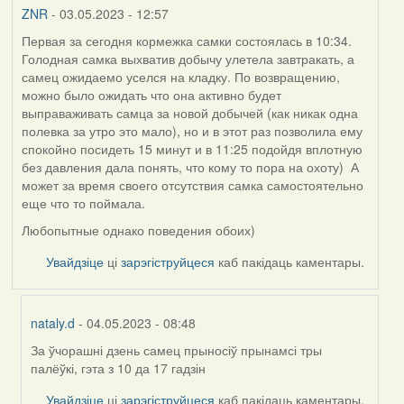
ZNR
- 03.05.2023 - 12:57
Первая за сегодня кормежка самки состоялась в 10:34.
Голодная самка выхватив добычу улетела завтракать, а
самец ожидаемо уселся на кладку. По возвращению,
можно было ожидать что она активно будет
выправаживать самца за новой добычей (как никак одна
полевка за утро это мало), но и в этот раз позволила ему
спокойно посидеть 15 минут и в 11:25 подойдя вплотную
без давления дала понять, что кому то пора на охоту) А
может за время своего отсутствия самка самостоятельно
еще что то поймала.
Любопытные однако поведения обоих)
Увайдзіце
ці
зарэгіструйцеся
каб пакідаць каментары.
nataly.d
- 04.05.2023 - 08:48
За ўчорашні дзень самец прыносіў прынамсі тры
In
палёўкі, гэта з 10 да 17 гадзін
reply
to
Увайдзіце
ці
зарэгіструйцеся
каб пакідаць каментары.