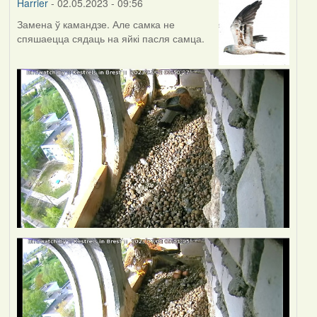
Harrier
- 02.05.2023 - 09:56
Замена ў камандзе. Але самка не
спяшаецца сядаць на яйкі пасля самца.