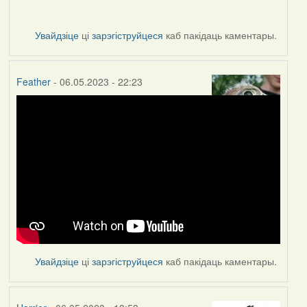
Увайдзіце
ці
зарэгіструйцеся
каб пакідаць каментары.
Feather
- 06.05.2023 - 22:23
Увайдзіце
ці
зарэгіструйцеся
каб пакідаць каментары.