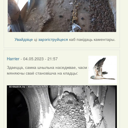
Увайдзіце
ці
зарэгіструйцеся
каб пакідаць каментары.
Harrier
- 04.05.2023 - 21:57
Здаецца, самка шчыльна наседжвае, часм
мяняючы сваё становішча на кладцы: