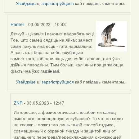
Увайдзіце
ці
зарэгіструйцеся
каб пакідаць каментары.
Harrier
- 03.05.2023 - 10:43
Дзякуй - цікавыя і важныя падрабязнасці.
In
Тое, што самец сядзіць на яйках замест
reply
самкі пакуль яна есць - гэта нармальна.
to
А вось калі бярэ на сябе інкубацыю
by
замест таго, каб паляваць для сябе і для яе, гэта ўжо
ZNR
дзіўныя паводзіны. Тым больш, калі яны працягваюцца
фактычна ўжо гадзінамі.
Увайдзіце
ці
зарэгіструйцеся
каб пакідаць каментары.
ZNR
- 03.05.2023 - 12:47
Интересно, а физиологически способен ли самец
In
выполнять полноценную инкубацию? То что он сидит
reply
на кладке - может это лишь такой способ отдыха,
to
совмещенный с охраной гнезда и защитой яиц от
by
излишнего перегрева/переохлаждения окружающей