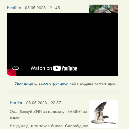
Feather
- 08.05.2023 - 21:45
Увайдзіце
ці
зарэгіструйцеся
каб пакідаць каментары.
Harrier
- 08.05.2023 - 22:37
Ох... Дзякуй ZNR за падказку і Feather за
In
відэа.
reply
to
Не думаў, што такое бывае. Сапраўдная