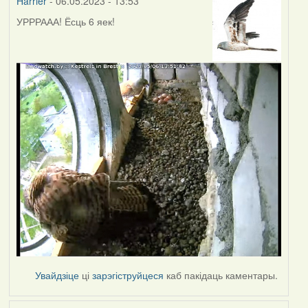
Harrier
- 06.05.2023 - 13:53
УРРРААА! Ёсць 6 яек!
Увайдзіце
ці
зарэгіструйцеся
каб пакідаць каментары.