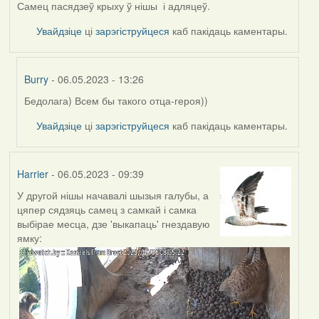
Самец пасядзеў крыху ў нішы і адляцеў.
Увайдзіце
ці
зарэгіструйцеся
каб пакідаць каментары.
Burry
- 06.05.2023 - 13:26
Бедолага) Всем бы такого отца-героя))
In
reply
Увайдзіце
ці
зарэгіструйцеся
каб пакідаць каментары.
to
by
Harrier
Harrier
- 06.05.2023 - 09:39
У другой нішы начавалі шызыя галубы, а
цяпер сядзяць самец з самкай і самка
выбірае месца, дзе 'выкапаць' гнездавую
ямку: