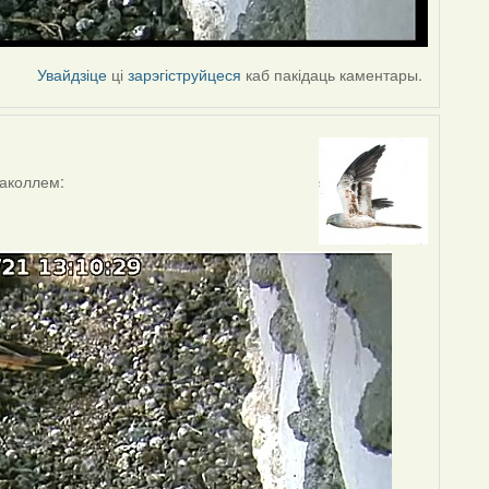
Увайдзіце
ці
зарэгіструйцеся
каб пакідаць каментары.
ваколлем: