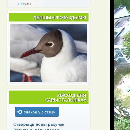
Gis
meteo
ЛЕПШЫЯ ФОТАЗДЫМКІ
УВАХОД ДЛЯ
КАРЫСТАЛЬНІКАЎ
Уваход у сістэму
Стварыць новы рахунак
Запытаць новы пароль