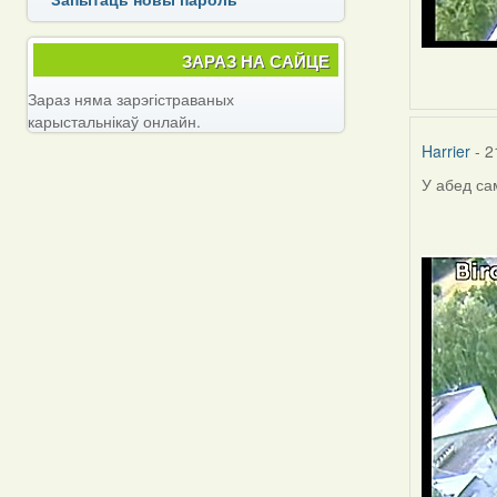
ЗАРАЗ НА САЙЦЕ
Зараз няма зарэгістраваных
карыстальнікаў онлайн.
Harrier
- 2
У абед са