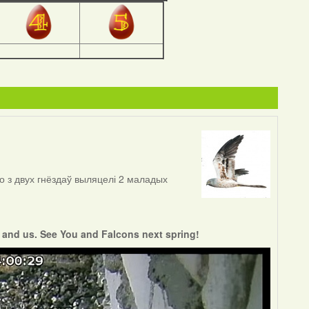
о з двух гнёздаў выляцелі 2 маладых
s and us. See You and Falcons next spring!