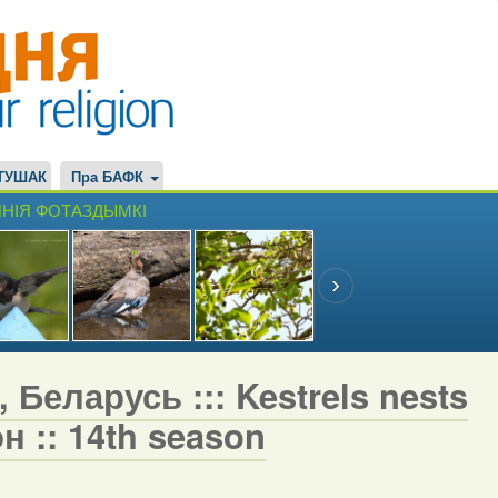
ТУШАК
Пра БАФК
НІЯ ФОТАЗДЫМКІ
 Беларусь ::: Kestrels nests
н :: 14th season