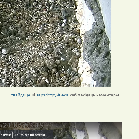
Увайдзіце
ці
зарэгіструйцеся
каб пакідаць каментары.