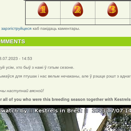
і
зарэгіструйцеся
каб пакідаць каментары.
OMMENTS
3.07.2023 - 14:53
куй усім, хто быў з намі ў гэтым сезоне.
ымаўся для птушак і нас вельм нечаканы, але ў рэшце рэшт з аднаг
эчы наступнай вясной!
r all of you who were this breeding season together with Kestrel