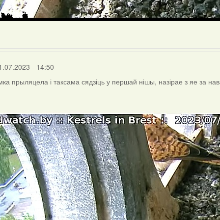
1.07.2023 - 14:50
мка прыляцела і таксама сядзіць у першай нішы, назірае з яе за на