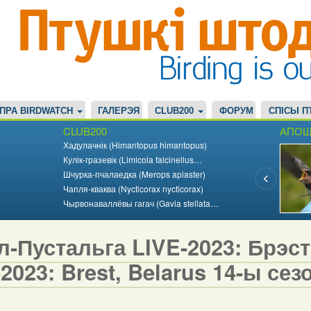
ПРА BIRDWATCH
ГАЛЕРЭЯ
CLUB200
ФОРУМ
СПІСЫ П
CLUB200
АПОШ
Хадулачнік (Himantopus himantopus)
Кулік-гразевік (Limicola falcinellus…
Шчурка-пчалаедка (Merops apiaster)
Чапля-кваква (Nycticorax nycticorax)
Чырвонаваллёвы гагач (Gavia stellata…
-Пустальга LIVE-2023: Брэст,
2023: Brest, Belarus 14-ы сезо