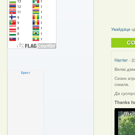
Увайдзіце
ц
C
Harrier
- 2
Вялікі дзя
Брест
Сезон атр
сокала.
Да сустр
Thanks fo