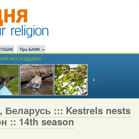
ТУШАК
Пра БАФК
НІЯ ФОТАЗДЫМКІ
 Беларусь ::: Kestrels nests
н :: 14th season