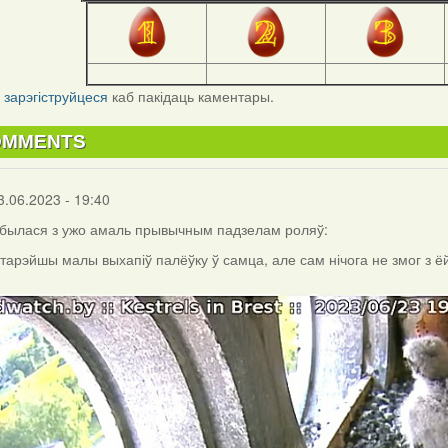
і
зарэгіструйцеся
каб пакідаць каментары.
OMMENTS
3.06.2023 - 19:40
былася з ужо амаль прывычным падзелам роляў:
старэйшы малы выхапіў палёўку ў самца, але сам нічога не змог з ёй