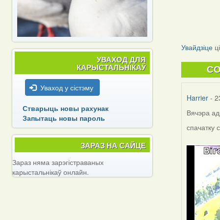
Увайдзіце
ц
УВАХОД ДЛЯ
КАРЫСТАЛЬНІКАЎ
C
Уваход у сістэму
Harrier
- 2
Стварыць новы рахунак
Вячэра ад
Запытаць новы пароль
спачатку 
ЗАРАЗ НА САЙЦЕ
Зараз няма зарэгістраваных
карыстальнікаў онлайн.