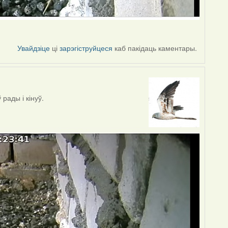
Увайдзіце
ці
зарэгіструйцеся
каб пакідаць каментары.
рады і кінуў.