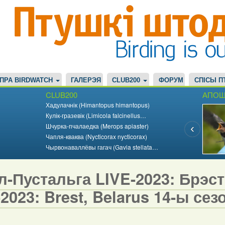
ПРА BIRDWATCH
ГАЛЕРЭЯ
CLUB200
ФОРУМ
СПІСЫ П
CLUB200
АПОШ
Хадулачнік (Himantopus himantopus)
Кулік-гразевік (Limicola falcinellus…
Шчурка-пчалаедка (Merops apiaster)
Чапля-кваква (Nycticorax nycticorax)
Чырвонаваллёвы гагач (Gavia stellata…
-Пустальга LIVE-2023: Брэст,
2023: Brest, Belarus 14-ы сезо