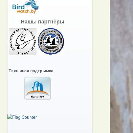
Нашы партнёры
Тэхнічная падтрымка