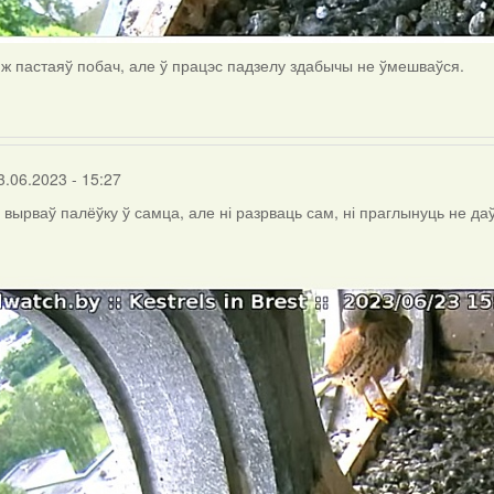
 пастаяў побач, але ў працэс падзелу здабычы не ўмешваўся.
3.06.2023 - 15:27
вырваў палёўку ў самца, але ні разрваць сам, ні праглынуць не даў 