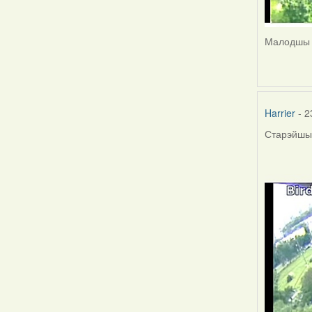
Малодшы ж
Harrier
- 2
Старэйшы 