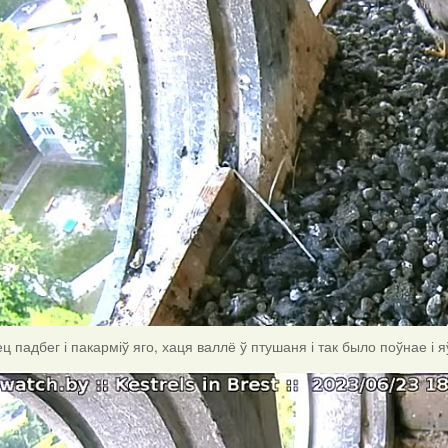
ц падбег і пакарміў яго, хаця валлё ў птушаня і так было поўнае і 