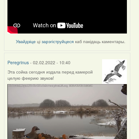
Увайдзіце
ці
зарэгіструйцеся
каб пакідаць каментары.
Peregrinus
- 02.02.2022 - 10:40
Эта сойка сегодня издала перед камерой
целую феерию звуков!