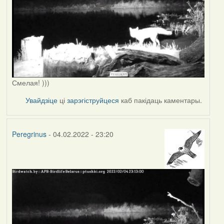
Смелая! )))
Увайдзіце
ці
зарэгіструйцеся
каб пакідаць каментары.
Peregrinus
- 04.02.2022 - 23:20