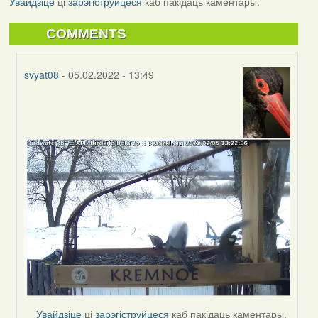
Увайдзіце
ці
зарэгіструйцеся
каб пакідаць каментары.
COMMENTS
svyat08
- 05.02.2022 - 13:49
In
reply
to
by
svyat08
Увайдзіце
ці
зарэгіструйцеся
каб пакідаць каментары.