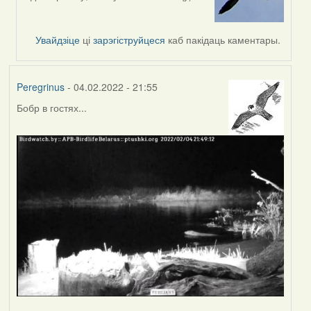
reply
to
by
Увайдзіце
ці
зарэгіструйцеся
каб пакідаць каментары.
svetlana
vranova
Peregrinus
- 04.02.2022 - 21:55
Бобр в гостях...