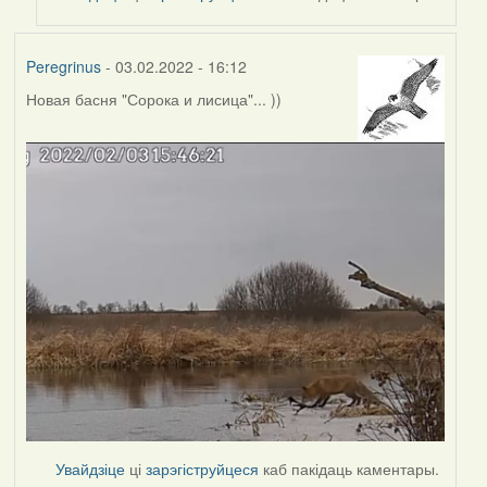
Peregrinus
- 03.02.2022 - 16:12
Новая басня "Сорока и лисица"... ))
Увайдзіце
ці
зарэгіструйцеся
каб пакідаць каментары.