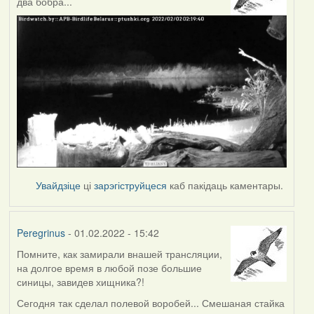
два бобра...
Увайдзіце
ці
зарэгіструйцеся
каб пакідаць каментары.
Peregrinus
- 01.02.2022 - 15:42
Помните, как замирали внашей трансляции,
на долгое время в любой позе большие
синицы, завидев хищника?!
Сегодня так сделал полевой воробей... Смешаная стайка