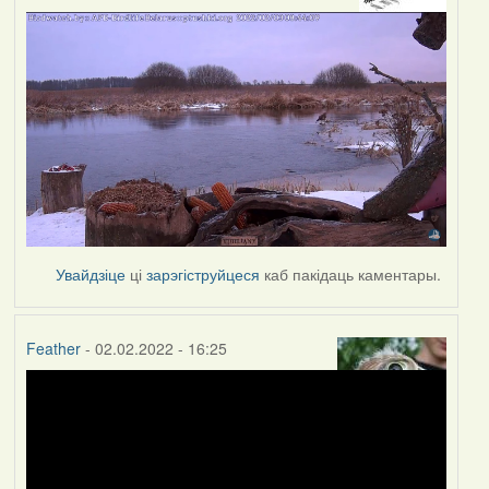
Увайдзіце
ці
зарэгіструйцеся
каб пакідаць каментары.
Feather
- 02.02.2022 - 16:25