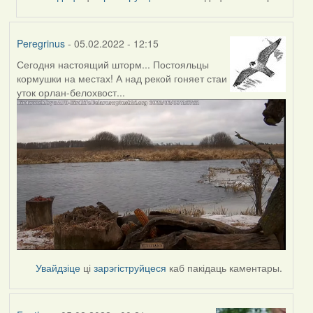
Peregrinus
- 05.02.2022 - 12:15
Сегодня настоящий шторм... Постояльцы
кормушки на местах! А над рекой гоняет стаи
уток орлан-белохвост...
Увайдзіце
ці
зарэгіструйцеся
каб пакідаць каментары.