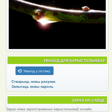
УВАХОД ДЛЯ КАРЫСТАЛЬНІКАЎ
Уваход у сістэму
Стварыць новы рахунак
Запытаць новы пароль
ЗАРАЗ НА САЙЦЕ
Зараз няма зарэгістраваных карыстальнікаў онлайн.