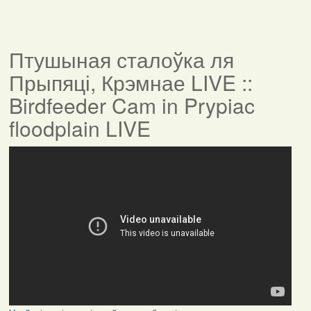
Птушыная сталоўка ля
Прыпяці, Крэмнае LIVE ::
Birdfeeder Cam in Prypiac
floodplain LIVE