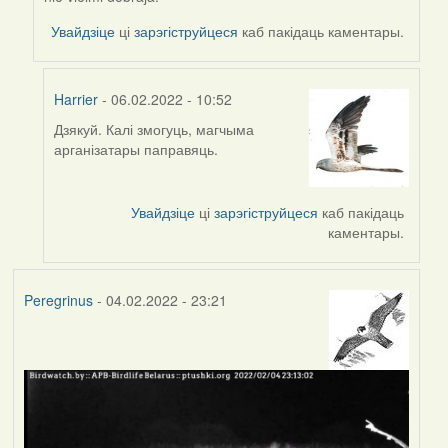
reply
to
Увайдзіце
ці
зарэгіструйцеся
каб пакідаць каментары.
by
Harrier
Harrier
- 06.02.2022 - 10:52
Дзякуй. Калі змогуць, магчыма
In
арганізатары паправяць.
reply
to
by
Увайдзіце
ці
зарэгіструйцеся
каб пакідаць
svetlana
каментары.
vranova
Peregrinus
- 04.02.2022 - 23:21