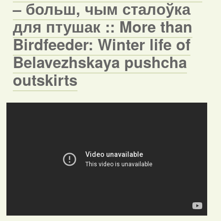
– больш, чым сталоўка
для птушак :: More than
Birdfeeder: Winter life of
Belavezhskaya pushcha
outskirts