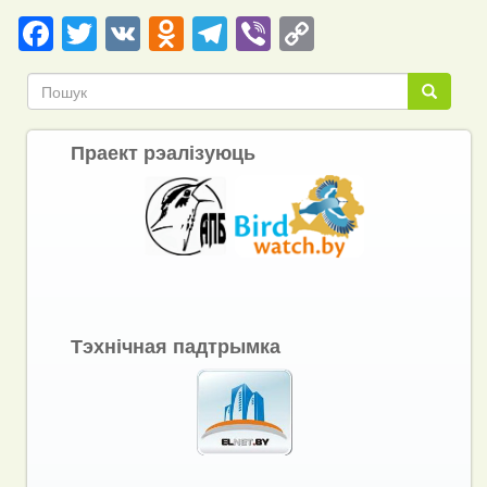
Facebook
Twitter
VK
Odnoklassniki
Telegram
Viber
Copy
Link
Пошук
Пошук
Праект рэалізуюць
Тэхнічная падтрымка