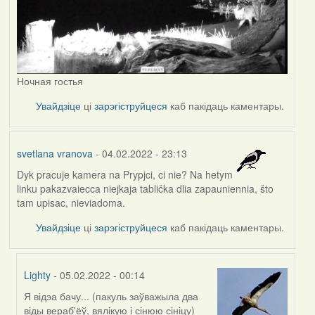
Ночная гостья
Увайдзіце
ці
зарэгіструйцеся
каб пакідаць каментары.
svetlana vranova
- 04.02.2022 - 23:13
Dyk pracuje kamera na Prypjci, ci nie? Na hetym
linku pakazvaiecca niejkaja tablička dlia zapauniennia, što
tam upisac, nieviadoma.
Увайдзіце
ці
зарэгіструйцеся
каб пакідаць каментары.
Lighty
- 05.02.2022 - 00:14
Я відэа бачу... (пакуль заўважыла два
In
віды вераб'ёў, вялікую і сінюю сініцу)