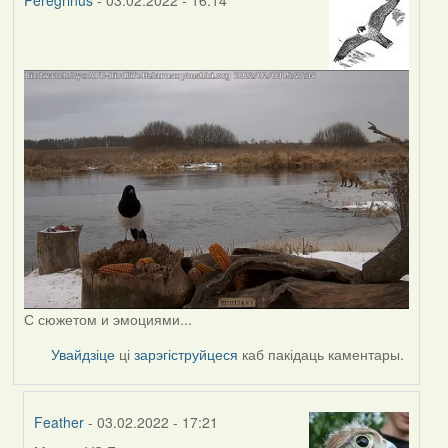
Peregrinus
- 03.02.2022 - 16:14
С сюжетом и эмоциями...
Увайдзіце
ці
зарэгіструйцеся
каб пакідаць каментары.
Feather
- 03.02.2022 - 17:21