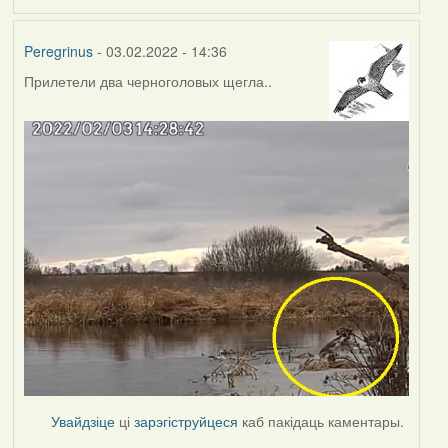
Peregrinus
- 03.02.2022 - 14:36
Прилетели два черноголовых щегла..
Увайдзіце
ці
зарэгіструйцеся
каб пакідаць каментары.