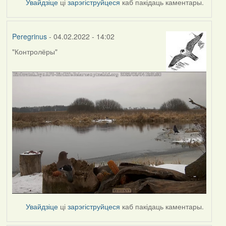
Увайдзіце
ці
зарэгіструйцеся
каб пакідаць каментары.
Peregrinus
- 04.02.2022 - 14:02
"Контролёры"
Увайдзіце
ці
зарэгіструйцеся
каб пакідаць каментары.