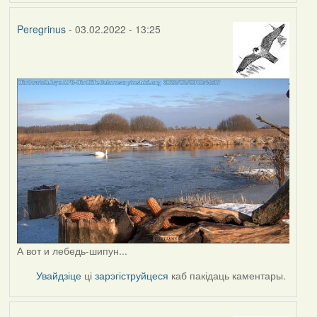
Peregrinus
- 03.02.2022 - 13:25
А вот и лебедь-шипун...
Увайдзіце
ці
зарэгіструйцеся
каб пакідаць каментары.