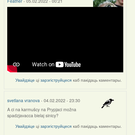
Feather
- 05.02.2022 - 00:21
Увайдзіце
ці
зарэгіструйцеся
каб пакідаць каментары.
svetlana vranova
- 04.02.2022 - 23:30
A ci na karmušcy na Prypjaci možna
spadzjavacca bielaj sinicy?
Увайдзіце
ці
зарэгіструйцеся
каб пакідаць каментары.