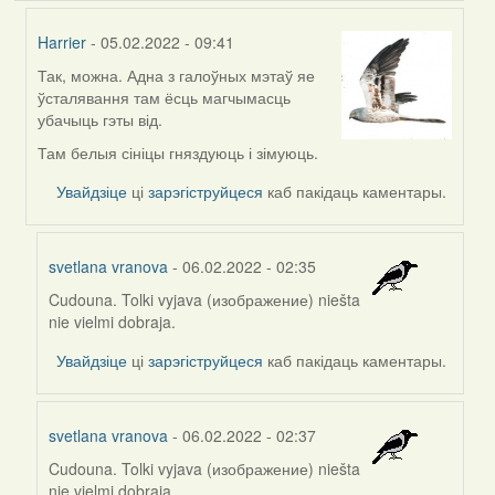
Harrier
- 05.02.2022 - 09:41
Так, можна. Адна з галоўных мэтаў яе
In
ўсталявання там ёсць магчымасць
reply
убачыць гэты від.
to
by
Там белыя сініцы гняздуюць і зімуюць.
svetlana
Увайдзіце
ці
зарэгіструйцеся
каб пакідаць каментары.
vranova
svetlana vranova
- 06.02.2022 - 02:35
Cudouna. Tolki vyjava (изображение) niešta
In
nie vielmi dobraja.
reply
to
Увайдзіце
ці
зарэгіструйцеся
каб пакідаць каментары.
by
Harrier
svetlana vranova
- 06.02.2022 - 02:37
Cudouna. Tolki vyjava (изображение) niešta
In
nie vielmi dobraja.