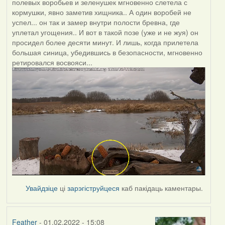
полевых воробьев и зеленушек мгновенно слетела с
кормушки, явно заметив хищника.. А один воробей не
успел... он так и замер внутри полости бревна, где
уплетал угощения.. И вот в такой позе (уже и не жуя) он
просидел более десяти минут. И лишь, когда прилетела
большая синица, убедившись в безопасности, мгновенно
ретировался восвояси...
Увайдзіце
ці
зарэгіструйцеся
каб пакідаць каментары.
Feather
- 01.02.2022 - 15:08