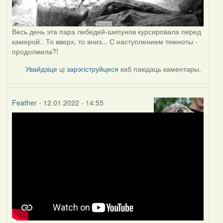
Весь день эта пара лебедей-шипунов курсировала перед
камерой.. То вверх, то вниз... С наступлением темноты -
продолжила?!
Увайдзіце
ці
зарэгіструйцеся
каб пакідаць каментары.
Feather
- 12.01.2022 - 14:55