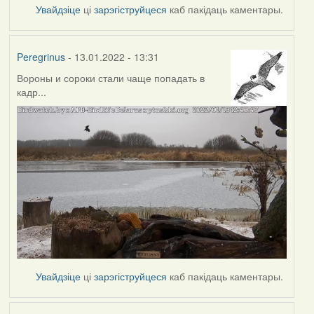
Увайдзіце
ці
зарэгіструйцеся
каб пакідаць каментары.
Peregrinus
- 13.01.2022 - 13:31
Вороны и сороки стали чаще попадать в
кадр...
Увайдзіце
ці
зарэгіструйцеся
каб пакідаць каментары.