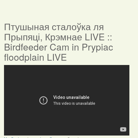
Птушыная сталоўка ля
Прыпяці, Крэмнае LIVE ::
Birdfeeder Cam in Prypiac
floodplain LIVE