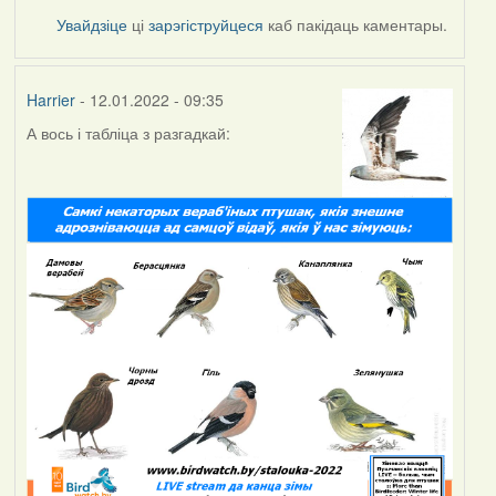
Увайдзіце
ці
зарэгіструйцеся
каб пакідаць каментары.
Harrier
- 12.01.2022 - 09:35
А вось і табліца з разгадкай: