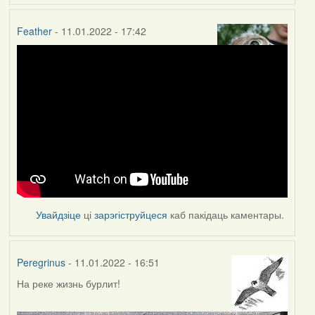
Feather
- 11.01.2022 - 17:42
Увайдзіце
ці
зарэгіструйцеся
каб пакідаць каментары.
Peregrinus
- 11.01.2022 - 16:51
На реке жизнь бурлит!