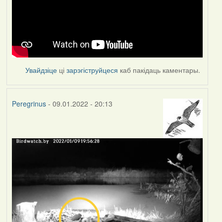
Увайдзіце
ці
зарэгіструйцеся
каб пакідаць каментары.
Peregrinus
- 09.01.2022 - 20:13