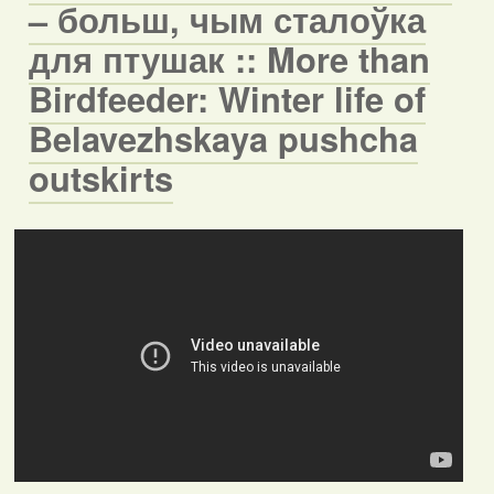
– больш, чым сталоўка
для птушак :: More than
Birdfeeder: Winter life of
Belavezhskaya pushcha
outskirts