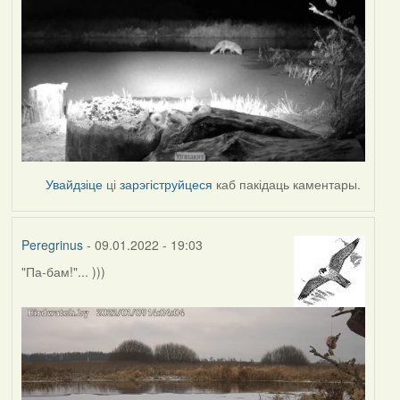
Увайдзіце
ці
зарэгіструйцеся
каб пакідаць каментары.
Peregrinus
- 09.01.2022 - 19:03
"Па-бам!"... )))