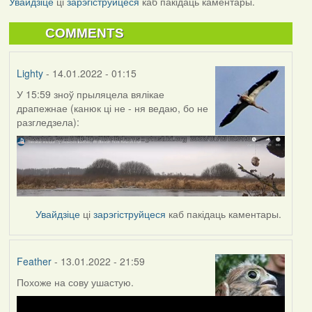
Увайдзіце
ці
зарэгіструйцеся
каб пакідаць каментары.
COMMENTS
Lighty
- 14.01.2022 - 01:15
У 15:59 зноў прыляцела вялікае
драпежнае (канюк ці не - ня ведаю, бо не
разгледзела):
Увайдзіце
ці
зарэгіструйцеся
каб пакідаць каментары.
Feather
- 13.01.2022 - 21:59
Похоже на сову ушастую.