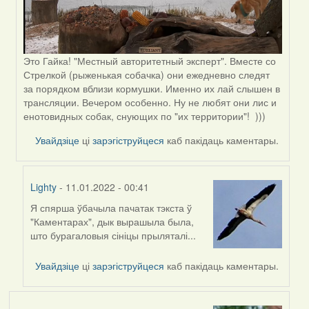
Это Гайка! "Местный авторитетный эксперт". Вместе со
Стрелкой (рыженькая собачка) они ежедневно следят
за порядком вблизи кормушки. Именно их лай слышен в
трансляции. Вечером особенно. Ну не любят они лис и
енотовидных собак, снующих по "их территории"! )))
Увайдзіце
ці
зарэгіструйцеся
каб пакідаць каментары.
Lighty
- 11.01.2022 - 00:41
Я спярша ўбачыла пачатак тэкста ў
In
"Каментарах", дык вырашыла была,
reply
што бурагаловыя сініцы прыляталі...
to
by
Увайдзіце
ці
зарэгіструйцеся
каб пакідаць каментары.
Peregrinus