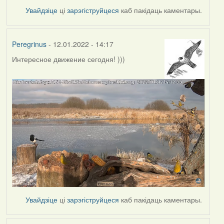
Увайдзіце
ці
зарэгіструйцеся
каб пакідаць каментары.
Peregrinus
- 12.01.2022 - 14:17
Интересное движение сегодня! )))
Увайдзіце
ці
зарэгіструйцеся
каб пакідаць каментары.