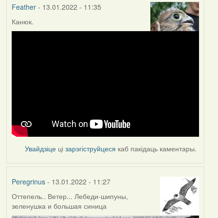
Feather
- 13.01.2022 - 11:35
Канюк.
Увайдзіце
ці
зарэгіструйцеся
каб пакідаць каментары.
Peregrinus
- 13.01.2022 - 11:27
Оттепель.. Ветер... Лебеди-шипуны,
зеленушка и большая синица