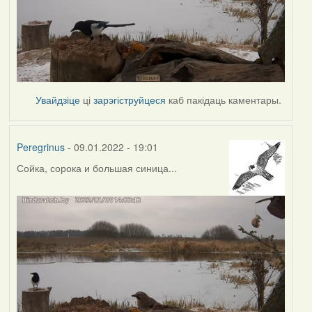
Увайдзіце
ці
зарэгіструйцеся
каб пакідаць каментары.
Peregrinus
- 09.01.2022 - 19:01
Сойка, сорока и большая синица...