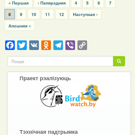
First
« Першая
Previous
‹ Папярэдняя
Page
4
Page
5
Page
6
Page
7
page
page
Current
8
Page
9
Page
10
Page
11
Page
12
Next
Наступная ›
page
page
Last
Апошняя »
page
Facebook
Twitter
VK
Odnoklassniki
Telegram
Viber
Copy
Link
Пошук
Пошук
Праект рэалізуюць
Тэхнічная падтрымка