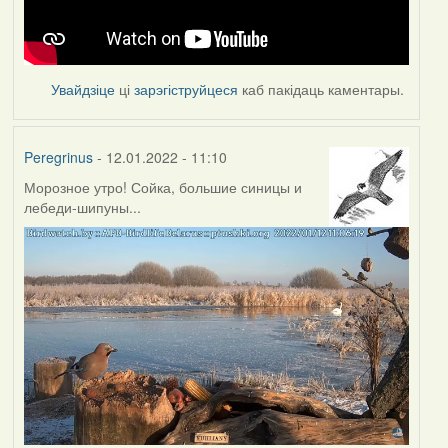
Увайдзіце
ці
зарэгіструйцеся
каб пакідаць каментары.
Peregrinus
- 12.01.2022 - 11:10
Морозное утро! Сойка, большие синицы и
лебеди-шипуны...