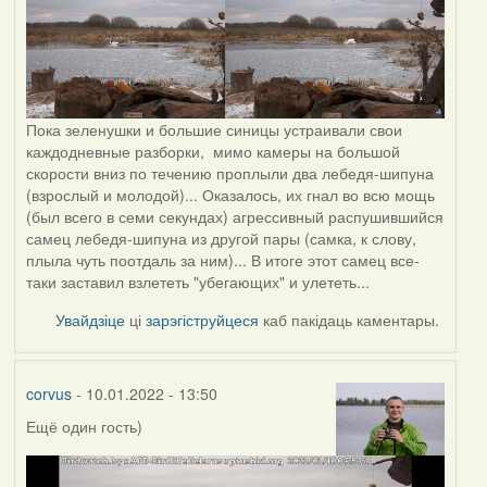
Пока зеленушки и большие синицы устраивали свои
каждодневные разборки, мимо камеры на большой
скорости вниз по течению проплыли два лебедя-шипуна
(взрослый и молодой)... Оказалось, их гнал во всю мощь
(был всего в семи секундах) агрессивный распушившийся
самец лебедя-шипуна из другой пары (самка, к слову,
плыла чуть поотдаль за ним)... В итоге этот самец все-
таки заставил взлететь "убегающих" и улететь...
Увайдзіце
ці
зарэгіструйцеся
каб пакідаць каментары.
corvus
- 10.01.2022 - 13:50
Ещё один гость)