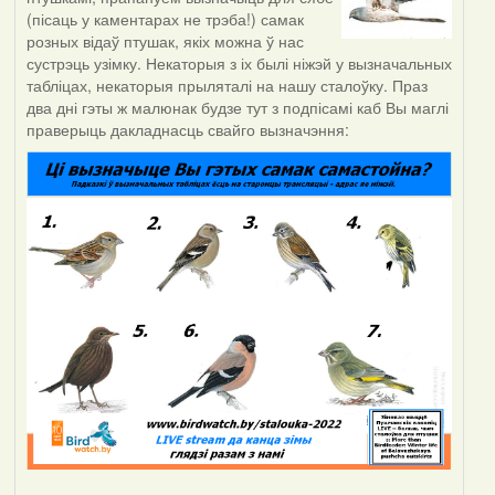
(пісаць у каментарах не трэба!) самак
розных відаў птушак, якіх можна ў нас
сустрэць узімку. Некаторыя з іх былі ніжэй у вызначальных
табліцах, некаторыя прыляталі на нашу сталоўку. Праз
два дні гэты ж малюнак будзе тут з подпісамі каб Вы маглі
праверыць дакладнасць свайго вызначэння: