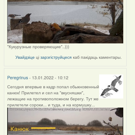
"Кукурузные проверяющие"..)))
Увайдзіце
ці
зарэгіструйцеся
каб пакідаць каментары.
Peregrinus
- 13.01.2022 - 10:12
Сегодня впервые в кадр попал обыкновенный
канюк! Прилетел и сел на "вкусняшки",
лежащие на противоположном берегу. Тут же
прилетели сороки... и туда, и на кормушку...