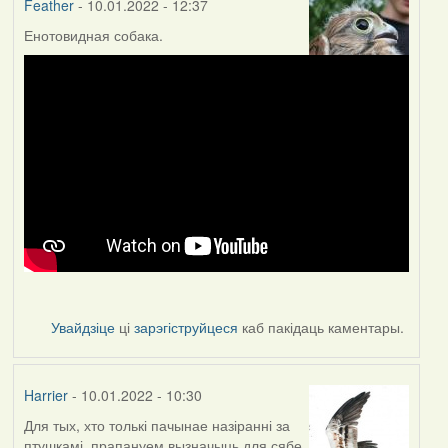
Feather
- 10.01.2022 - 12:37
Енотовидная собака.
Увайдзіце
ці
зарэгіструйцеся
каб пакідаць каментары.
Harrier
- 10.01.2022 - 10:30
Для тых, хто толькі пачынае назіранні за
птушкамі, прапануем вызначыць для сябе