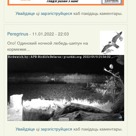
Увайдзіце
ці
зарэгіструйцеся
каб пакідаць каментары.
Peregrinus
- 11.01.2022 - 22:03
Ого! Одинокий ночной лебедь-шипун на
кормежке...
Увайдзіце
ці
зарэгіструйцеся
каб пакідаць каментары.