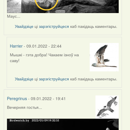
Маус...
Увайдзіце
ці
зарэгіструйцеся
каб пакідаць каментары.
Harrier
- 09.01.2022 - 22:44
Мышкі - гэта добра! Чакаем ізноў на
In
саву!
reply
to
by
Увайдзіце
ці
зарэгіструйцеся
каб пакідаць каментары.
Peregrinus
Peregrinus
- 09.01.2022 - 19:41
Вечерняя гостья...