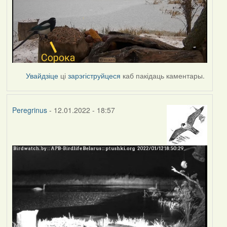
Увайдзіце
ці
зарэгіструйцеся
каб пакідаць каментары.
Peregrinus
- 12.01.2022 - 18:57