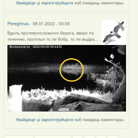
Увайдзіце
ці
зарэгіструйцеся
каб пакідаць каментары.
Peregrinus
- 08.01.2022 - 00:05
Вдоль противоположного берега, вверх по
течению, проплыл то ли бобр, то ли выдра...
Увайдзіце
ці
зарэгіструйцеся
каб пакідаць каментары.
Pagination