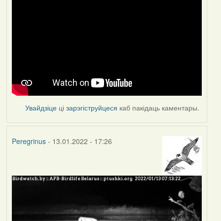
Увайдзіце
ці
зарэгіструйцеся
каб пакідаць каментары.
Peregrinus
- 13.01.2022 - 17:26