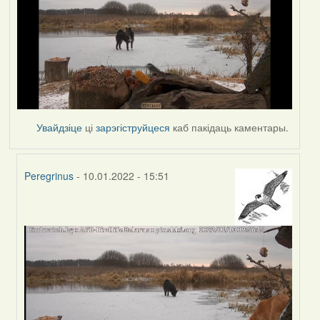
Увайдзіце
ці
зарэгіструйцеся
каб пакідаць каментары.
Peregrinus
- 10.01.2022 - 15:51
In
reply
to
by
corvus