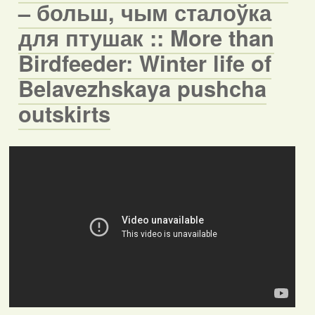
– больш, чым сталоўка
для птушак :: More than
Birdfeeder: Winter life of
Belavezhskaya pushcha
outskirts