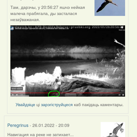
In
reply
Там, дарэчы, у 20:56:27 яшчэ нейкая
to
малеча прабягала, ды засталася
by
незаўважаная.
Peregrinus
Увайдзіце
ці
зарэгіструйцеся
каб пакідаць каментары.
Peregrinus
- 26.01.2022 - 20:09
Навигация на реке не затихает...