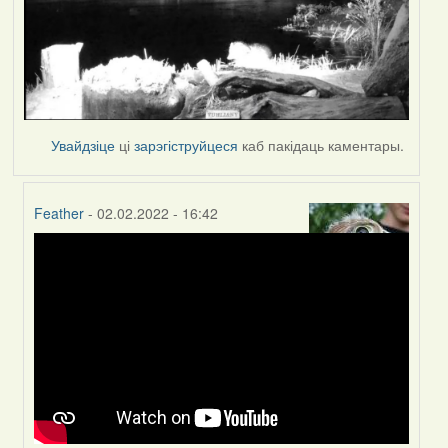
Увайдзіце
ці
зарэгіструйцеся
каб пакідаць каментары.
Feather
- 02.02.2022 - 16:42
In
reply
to
by
Peregrinus