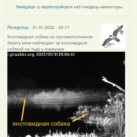
Увайдзіце
ці
зарэгіструйцеся
каб пакідаць каментары.
Peregrinus
- 31.01.2022 - 20:17
Енотовидная собака на противоположном
берегу реки наблюдает за енотовидной
собакой на льду у кормушки