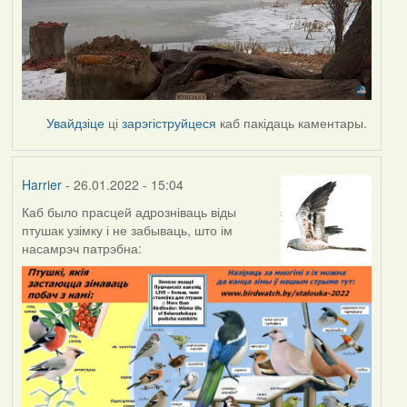
Увайдзіце
ці
зарэгіструйцеся
каб пакідаць каментары.
Harrier
- 26.01.2022 - 15:04
Каб было прасцей адрозніваць віды
птушак узімку і не забываць, што ім
насамрэч патрэбна: