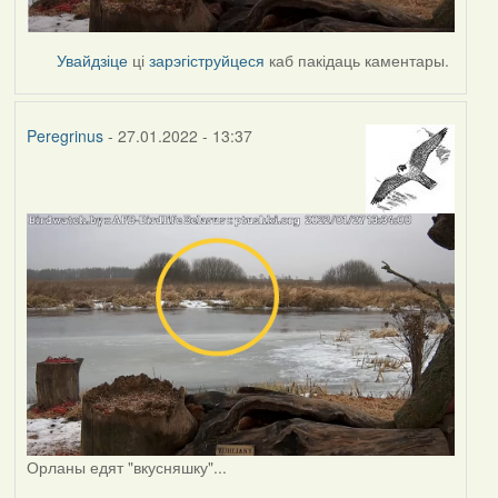
Увайдзіце
ці
зарэгіструйцеся
каб пакідаць каментары.
Peregrinus
- 27.01.2022 - 13:37
Орланы едят "вкусняшку"...