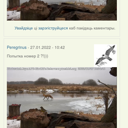
Увайдзіце
ці
зарэгіструйцеся
каб пакідаць каментары.
Peregrinus
- 27.01.2022 - 10:42
Попытка номер 2 ?!)))