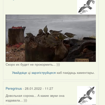
Скоро их будет не прокормить... )))
Увайдзіце
ці
зарэгіструйцеся
каб пакідаць каментары.
Peregrinus
- 28.01.2022 - 11:27
Довольная сорока... А какие звуки она
издавала... )))