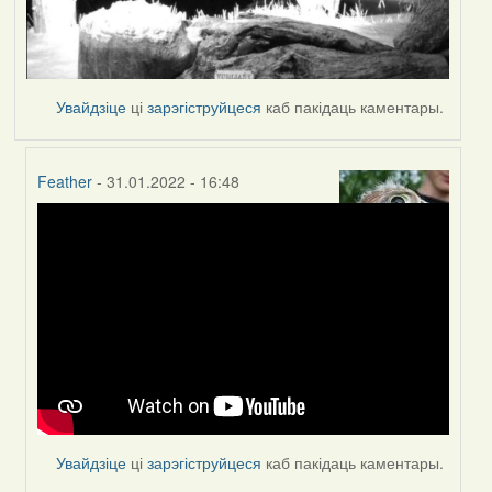
Увайдзіце
ці
зарэгіструйцеся
каб пакідаць каментары.
Feather
- 31.01.2022 - 16:48
In
reply
to
by
Peregrinus
Увайдзіце
ці
зарэгіструйцеся
каб пакідаць каментары.