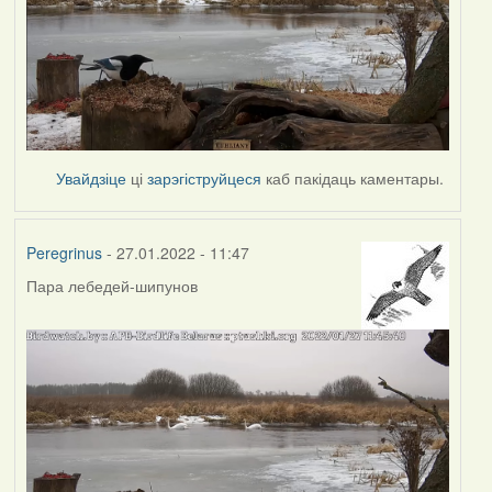
Увайдзіце
ці
зарэгіструйцеся
каб пакідаць каментары.
Peregrinus
- 27.01.2022 - 11:47
Пара лебедей-шипунов