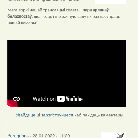
Мега-зоркі нашай трансляцыі сёлета –
пара арланаў-
белахвостаў
, якая есць і п’е рачную ваду як раз насупраць
нашай камеры!
Увайдзіце
ці
зарэгіструйцеся
каб пакідаць каментары.
Peregrinus
- 28.01.2022 - 11:29