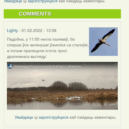
Увайдзіце
ці
зарэгіструйцеся
каб пакідаць каментары.
COMMENTS
Lighty
- 01.02.2022 - 13:58
Падобна, у 11:00 нехта паляваў, бо
спярша ўсе зелянушкі ўзняліся са сталоўкі,
а потым праляцела істота трохі
драпежнага выгляду:
Увайдзіце
ці
зарэгіструйцеся
каб пакідаць каментары.