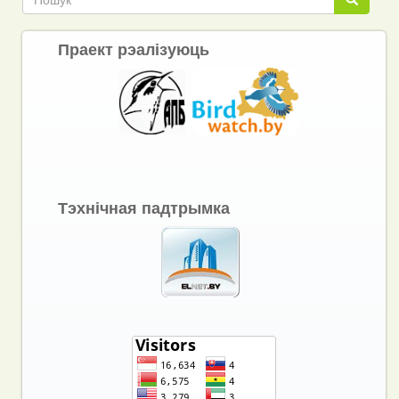
Праект рэалізуюць
Тэхнічная падтрымка