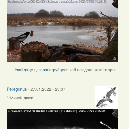
Увайдзіце
ці
зарэгіструйцеся
каб пакідаць каментары.
Peregrinus
- 27.01.2022 - 23:07
"Ночной движ"...