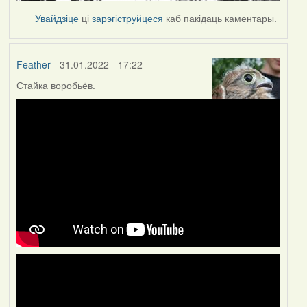
Увайдзіце
ці
зарэгіструйцеся
каб пакідаць каментары.
Feather
- 31.01.2022 - 17:22
Стайка воробьёв.