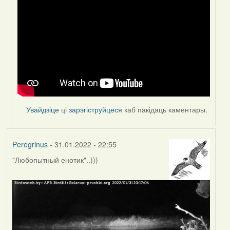
reply
to
by
Peregrinus
Увайдзіце
ці
зарэгіструйцеся
каб пакідаць каментары.
Peregrinus
- 31.01.2022 - 22:55
"Любопытный енотик"..)))