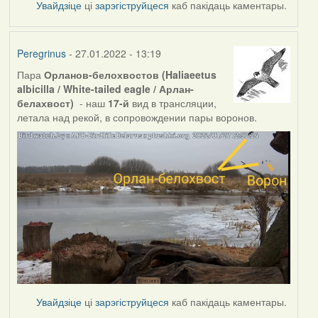
Увайдзіце
ці
зарэгіструйцеся
каб пакідаць каментары.
Peregrinus
- 27.01.2022 - 13:19
Пара
Орланов-белохвостов (Haliaeetus
albicilla / White-tailed eagle / Арлан-
белахвост)
- наш
17-й
вид в трансляции,
летала над рекой, в сопровождении пары воронов.
Увайдзіце
ці
зарэгіструйцеся
каб пакідаць каментары.