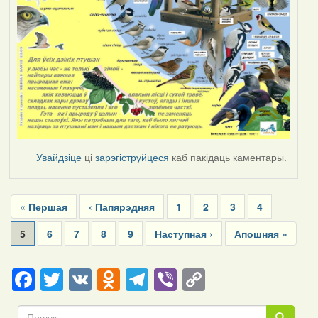
Увайдзіце
ці
зарэгіструйцеся
каб пакідаць каментары.
Pagination
First
« Першая
Previous
‹ Папярэдняя
Page
1
Page
2
Page
3
Page
4
page
page
Current
5
Page
6
Page
7
Page
8
Page
9
Next
Наступная ›
Last
Апошняя »
page
page
page
Facebook
Twitter
VK
Odnoklassniki
Telegram
Viber
Copy
Link
Пошук
Пошук