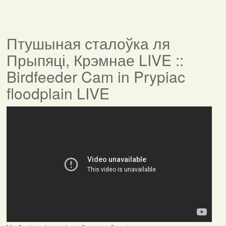
Птушыная сталоўка ля
Прыпяці, Крэмнае LIVE ::
Birdfeeder Cam in Prypiac
floodplain LIVE