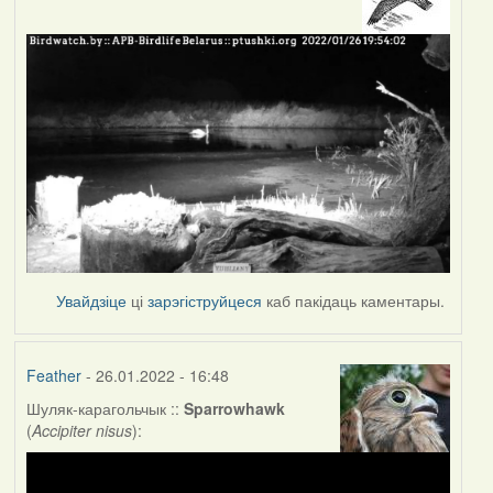
Увайдзіце
ці
зарэгіструйцеся
каб пакідаць каментары.
Feather
- 26.01.2022 - 16:48
Шуляк-карагольчык ::
Sparrowhawk
(
Accipiter nisus
):