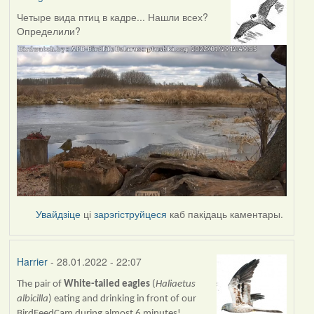
Четыре вида птиц в кадре... Нашли всех?
Определили?
Увайдзіце
ці
зарэгіструйцеся
каб пакідаць каментары.
Harrier
- 28.01.2022 - 22:07
The pair of
White-tailed eagles
(
Haliaetus
albicilla
) eating and drinking in front of our
BirdFeedCam during almost 6 minutes!