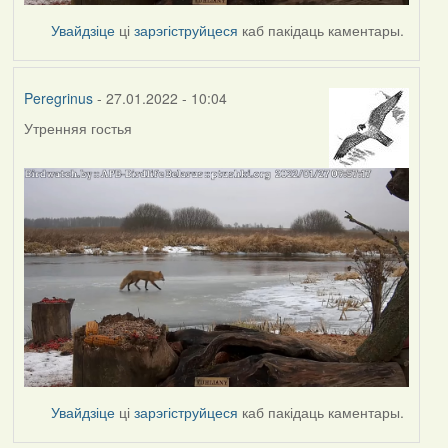
Увайдзіце
ці
зарэгіструйцеся
каб пакідаць каментары.
Peregrinus
- 27.01.2022 - 10:04
Утренняя гостья
Увайдзіце
ці
зарэгіструйцеся
каб пакідаць каментары.