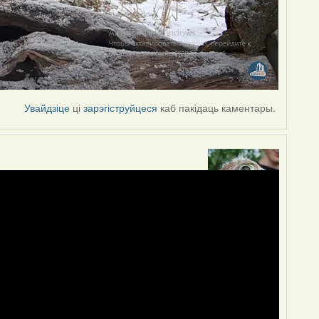
Увайдзіце
ці
зарэгіструйцеся
каб пакідаць каментары.