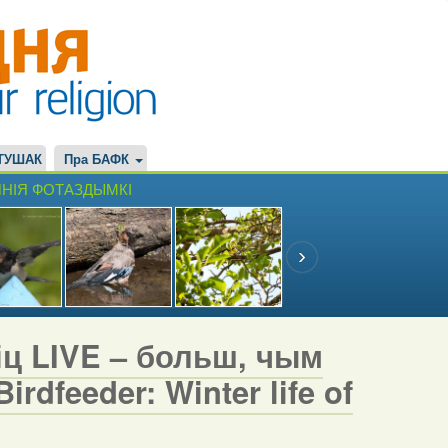
ТУШАК
Пра БАФК
НІЯ ФОТАЗДЫМКІ
іц LIVE – больш, чым
rdfeeder: Winter life of