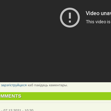
і
зарэгіструйцеся
каб пакідаць каментары.
OMMENTS
s
- 07.12.2021 - 10:20