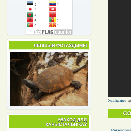
ЛЕПШЫЯ ФОТАЗДЫМКІ
Увайдзіце
ц
C
УВАХОД ДЛЯ
КАРЫСТАЛЬНІКАЎ
Peregrinu