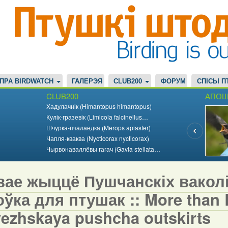
ПРА BIRDWATCH
ГАЛЕРЭЯ
CLUB200
ФОРУМ
СПІСЫ П
CLUB200
АПОШ
Хадулачнік (Himantopus himantopus)
Кулік-гразевік (Limicola falcinellus…
Шчурка-пчалаедка (Merops apiaster)
Чапля-кваква (Nycticorax nycticorax)
Чырвонаваллёвы гагач (Gavia stellata…
вае жыццё Пушчанскіх вакол
ўка для птушак :: More than Bi
vezhskaya pushcha outskirts