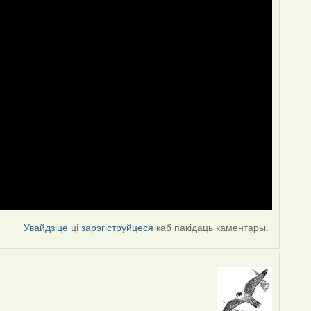
Увайдзіце
ці
зарэгіструйцеся
каб пакідаць каментары.