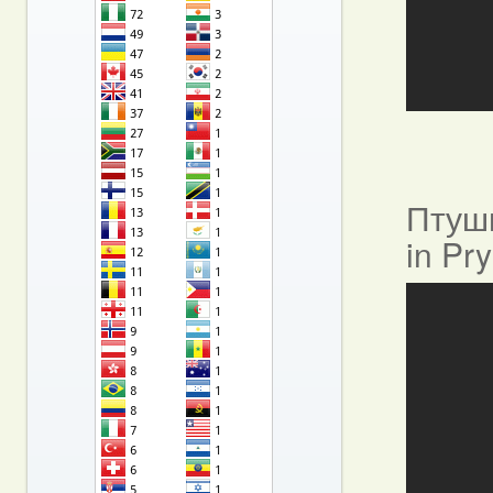
Птушы
in Pr