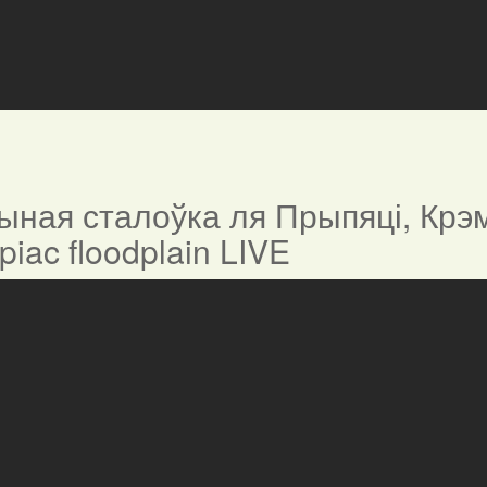
ная сталоўка ля Прыпяці, Крэм
ypiac floodplain LIVE