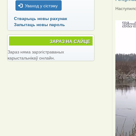
Уваход у сістэму
Наступило
Стварыць новы рахунак
Запытаць новы пароль
ЗАРАЗ НА САЙЦЕ
Зараз няма зарэгістраваных
карыстальнікаў онлайн.