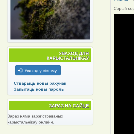
Серый соро
УВАХОД ДЛЯ
КАРЫСТАЛЬНІКАЎ
Уваход у сістэму
Стварыць новы рахунак
Запытаць новы пароль
ЗАРАЗ НА САЙЦЕ
Зараз няма зарэгістраваных
карыстальнікаў онлайн.