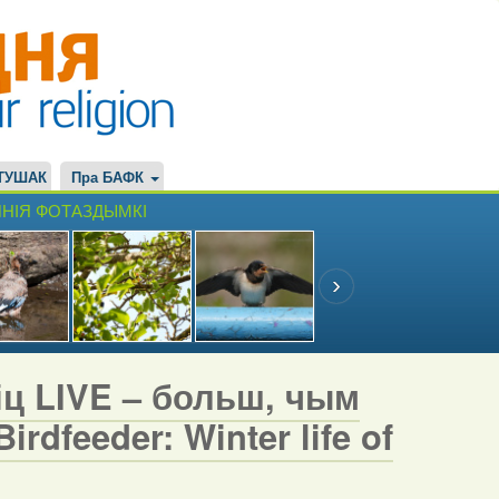
ТУШАК
Пра БАФК
НІЯ ФОТАЗДЫМКІ
іц LIVE – больш, чым
rdfeeder: Winter life of