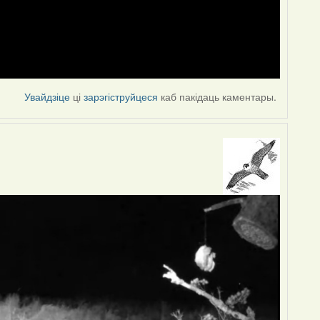
Увайдзіце
ці
зарэгіструйцеся
каб пакідаць каментары.