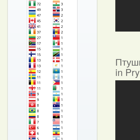
Птушы
in Pr