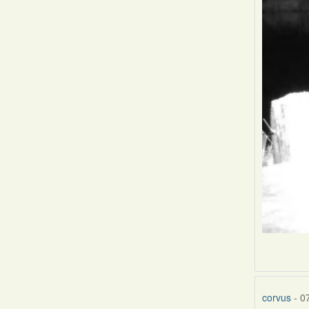
corvus
- 0