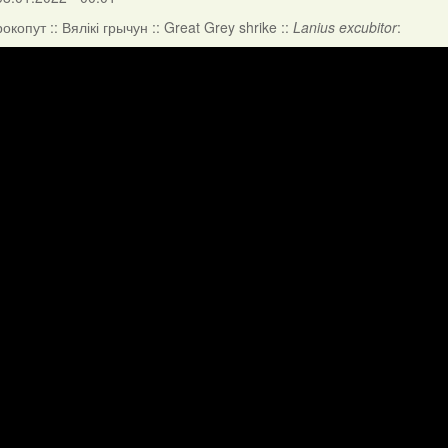
копут :: Вялікі грычун :: Great Grey shrike ::
Lanius excubitor
: