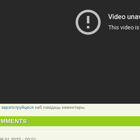
і
зарэгіструйцеся
каб пакідаць каментары.
OMMENTS
08.01.2022 - 00:01