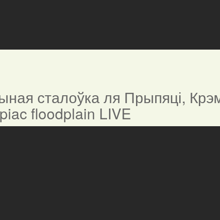
ная сталоўка ля Прыпяці, Крэм
ypiac floodplain LIVE