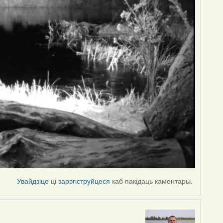
Увайдзіце
ці
зарэгіструйцеся
каб пакідаць каментары.