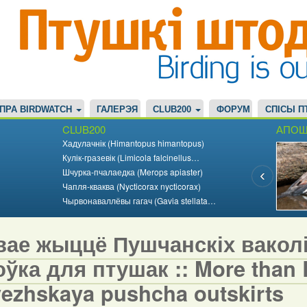
ПРА BIRDWATCH
ГАЛЕРЭЯ
CLUB200
ФОРУМ
СПІСЫ П
CLUB200
АПОШ
Хадулачнік (Himantopus himantopus)
Кулік-гразевік (Limicola falcinellus…
Шчурка-пчалаедка (Merops apiaster)
Чапля-кваква (Nycticorax nycticorax)
Чырвонаваллёвы гагач (Gavia stellata…
вае жыццё Пушчанскіх вакол
ўка для птушак :: More than Bi
vezhskaya pushcha outskirts