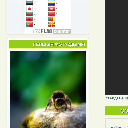
ЛЕПШЫЯ ФОТАЗДЫМКІ
Увайдзіце
ц
C
Feather
- 