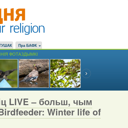
ТУШАК
Пра БАФК
НІЯ ФОТАЗДЫМКІ
іц LIVE – больш, чым
rdfeeder: Winter life of