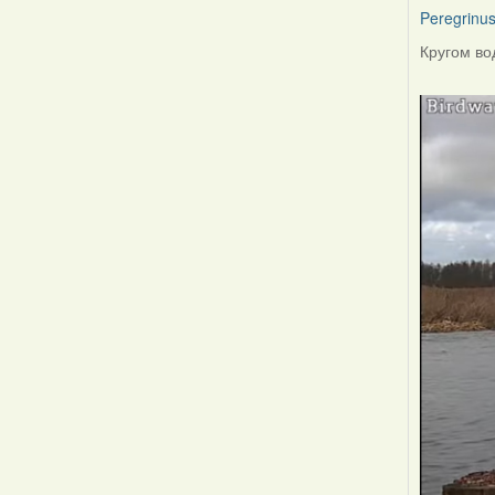
Peregrinu
Кругом вод