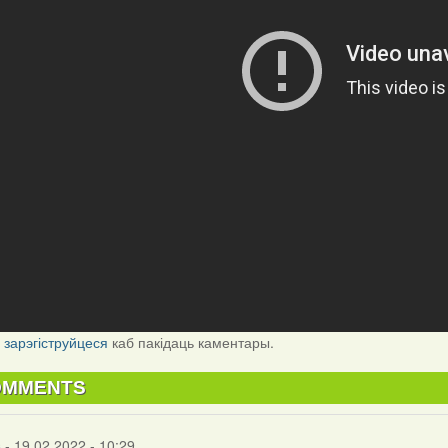
і
зарэгіструйцеся
каб пакідаць каментары.
OMMENTS
s
- 19.02.2022 - 10:29