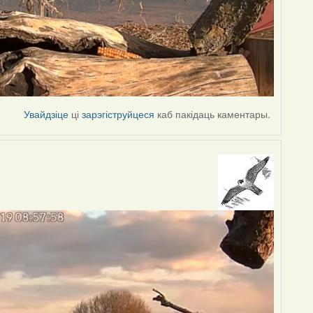
Увайдзіце
ці
зарэгіструйцеся
каб пакідаць каментары.