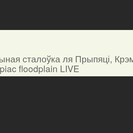
ная сталоўка ля Прыпяці, Крэм
ypiac floodplain LIVE