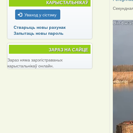
КАРЫСТАЛЬНІКАЎ
Секундная
Уваход у сістэму
Стварыць новы рахунак
Запытаць новы пароль
ЗАРАЗ НА САЙЦЕ
Зараз няма зарэгістраваных
карыстальнікаў онлайн.