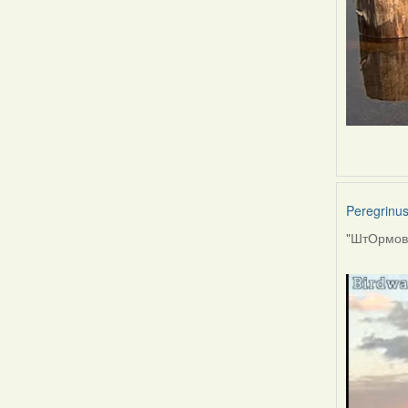
Peregrinu
"ШтОрмов