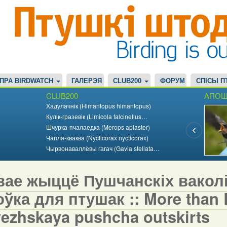
ПРА BIRDWATCH
ГАЛЕРЭЯ
CLUB200
ФОРУМ
СПІСЫ П
CLUB200
АПОШ
Хадулачнік (Himantopus himantopus)
Кулік-гразевік (Limicola falcinellus…
Шчурка-пчалаедка (Merops apiaster)
Чапля-кваква (Nycticorax nycticorax)
Чырвонаваллёвы гагач (Gavia stellata…
вае жыццё Пушчанскіх вакол
ўка для птушак :: More than Bi
vezhskaya pushcha outskirts