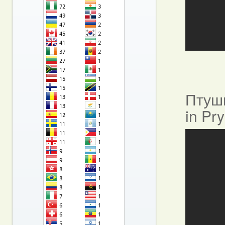
Птушы
in Pr