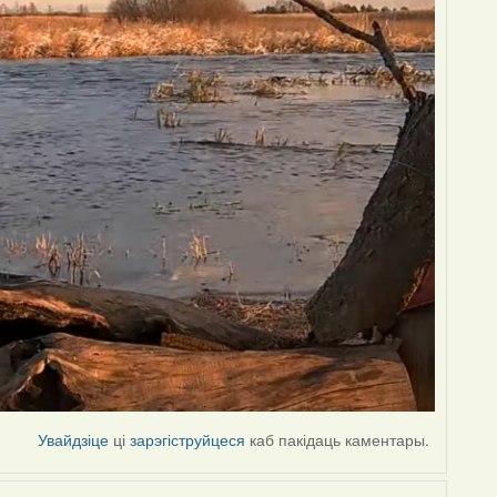
Увайдзіце
ці
зарэгіструйцеся
каб пакідаць каментары.