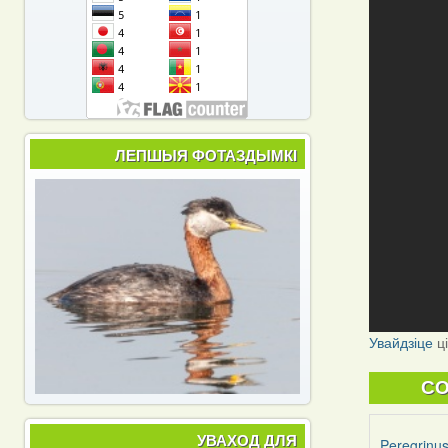
ЛЕПШЫЯ ФОТАЗДЫМКІ
Увайдзіце
ц
C
УВАХОД ДЛЯ
Peregrinu