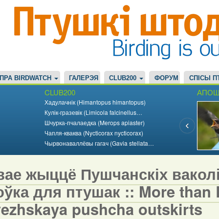
ПРА BIRDWATCH
ГАЛЕРЭЯ
CLUB200
ФОРУМ
СПІСЫ П
CLUB200
АПОШ
Хадулачнік (Himantopus himantopus)
Кулік-гразевік (Limicola falcinellus…
Шчурка-пчалаедка (Merops apiaster)
Чапля-кваква (Nycticorax nycticorax)
Чырвонаваллёвы гагач (Gavia stellata…
вае жыццё Пушчанскіх вакол
ўка для птушак :: More than Bi
vezhskaya pushcha outskirts