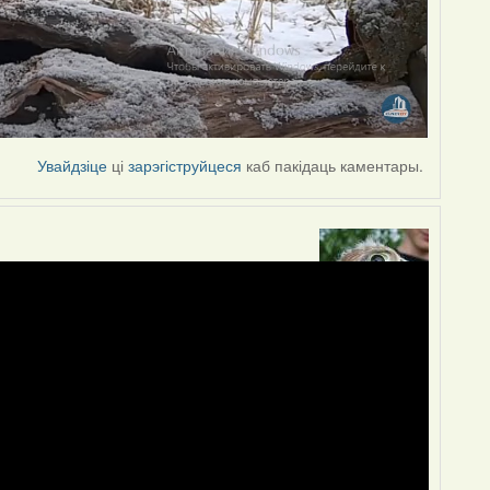
Увайдзіце
ці
зарэгіструйцеся
каб пакідаць каментары.