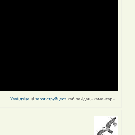
Увайдзіце
ці
зарэгіструйцеся
каб пакідаць каментары.