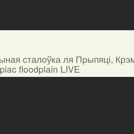
ная сталоўка ля Прыпяці, Крэм
ypiac floodplain LIVE