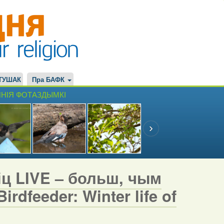
ТУШАК
Пра БАФК
НІЯ ФОТАЗДЫМКІ
іц LIVE – больш, чым
rdfeeder: Winter life of