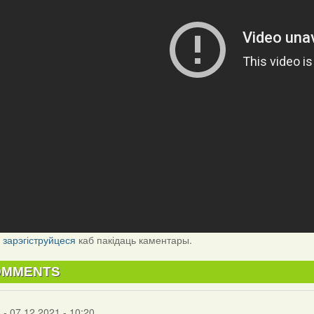
і
зарэгіструйцеся
каб пакідаць каментары.
OMMENTS
s
- 07.12.2021 - 10:20