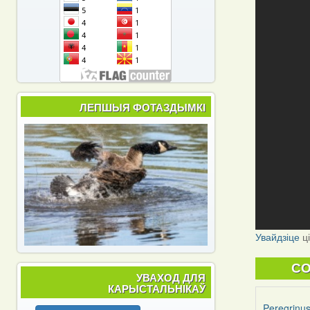
ЛЕПШЫЯ ФОТАЗДЫМКІ
Увайдзіце
ц
C
УВАХОД ДЛЯ
КАРЫСТАЛЬНІКАЎ
Peregrinu