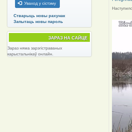
Уваход у сістэму
Наступило
Стварыць новы рахунак
Запытаць новы пароль
ЗАРАЗ НА САЙЦЕ
Зараз няма зарэгістраваных
карыстальнікаў онлайн.