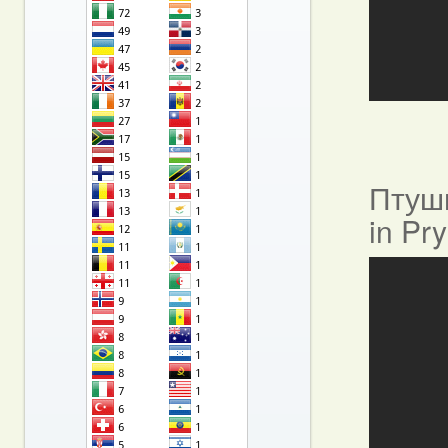
Птушы
in Pr