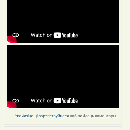
Увайдзіце
ці
зарэгіструйцеся
каб пакідаць каментары.