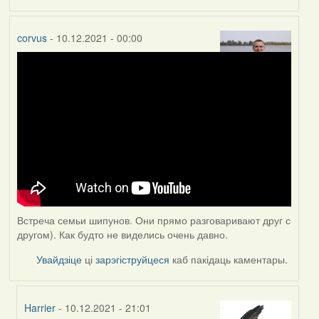
corvus
- 10.12.2021 - 00:00
Встреча семьи шипунов. Они прямо разговаривают друг с
другом). Как будто не виделись очень давно.
Увайдзіце
ці
зарэгіструйцеся
каб пакідаць каментары.
Harrier
- 10.12.2021 - 21:01