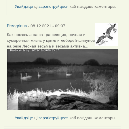
Увайдзіце
ці
зарэгіструйцеся
каб пакідаць каментары.
Peregrinus
- 08.12.2021 - 09:07
Как показала наша трансляция, ночная и
сумеречная жизнь у крякв и лебедей-шипунов
на реке Лесная весьма и весьма активна....
Увайдзіце
ці
зарэгіструйцеся
каб пакідаць каментары.