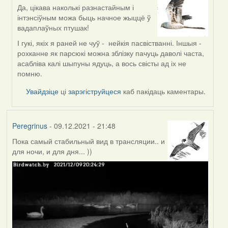
Да, цікава наколькі разнастайным і
In
інтэнсіўным можа быць начное жыццё ў
reply
вадаплаўных птушак!
to
by
І гукі, якіх я раней не чуў - нейкія пасвістванні. Іншыя -
corvus
рохканне як парсюкі можна зблізку пачуць даволі часта,
асабліва калі шыпуны ядуць, а вось свісты ад іх не
помню.
Увайдзіце
ці
зарэгіструйцеся
каб пакідаць каментары.
Peregrinus
- 09.12.2021 - 21:48
Пока самый стабильный вид в трансляции.. и
для ночи, и для дня... ))