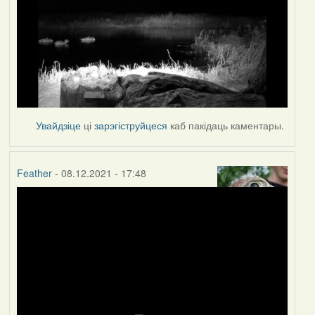
Увайдзіце
ці
зарэгіструйцеся
каб пакідаць каментары.
Feather
- 08.12.2021 - 17:48