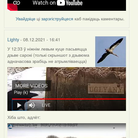
Увайдзіце
ці
зарэгіструйцеся
каб пакідаць каментары.
Lighty
- 08.12.2021 - 16:41
У 12:33 ў ніжнім левым куце пасьвяцца
дзьве сарокі (толькі скрыншот з дзьвюма
адначасова зрабіць не атрымліваецца)
Хіба што, адлёт: