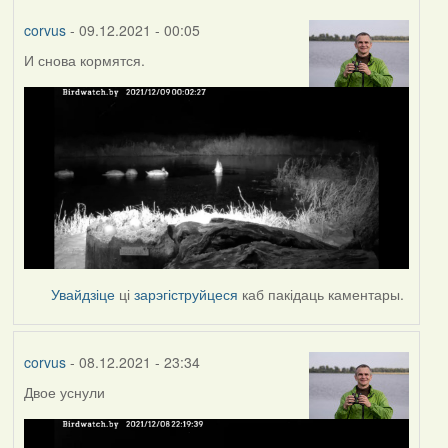
corvus
- 09.12.2021 - 00:05
И снова кормятся.
Увайдзіце
ці
зарэгіструйцеся
каб пакідаць каментары.
corvus
- 08.12.2021 - 23:34
Двое уснули