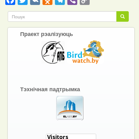
Link
Пошук
Пошук
Праект рэалізуюць
Тэхнічная падтрымка