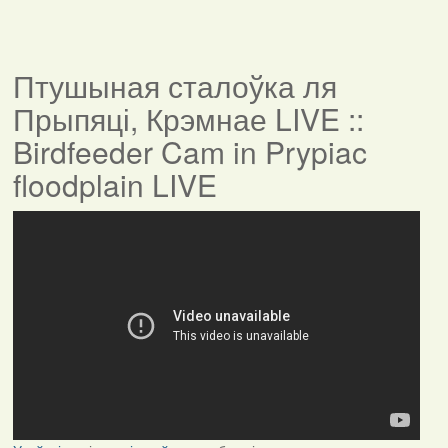
Птушыная сталоўка ля
Прыпяці, Крэмнае LIVE ::
Birdfeeder Cam in Prypiac
floodplain LIVE