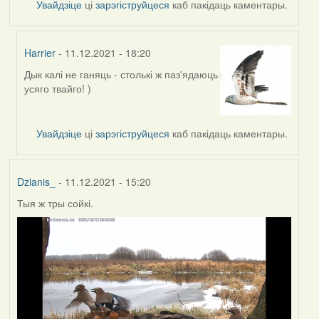
Увайдзіце
ці
зарэгіструйцеся
каб пакідаць каментары.
Harrier
- 11.12.2021 - 18:20
Дык калі не ганяць - столькі ж паз'ядаюць
In
усяго твайго! )
reply
to
by
Увайдзіце
ці
зарэгіструйцеся
каб пакідаць каментары.
Lighty
Dzianis_
- 11.12.2021 - 15:20
Тыя ж тры сойкі.