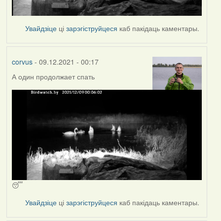
Увайдзіце
ці
зарэгіструйцеся
каб пакідаць каментары.
corvus
- 09.12.2021 - 00:17
А один продолжает спать
😴
Увайдзіце
ці
зарэгіструйцеся
каб пакідаць каментары.