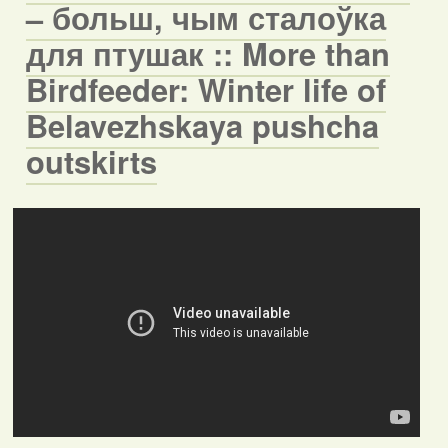
– больш, чым сталоўка
для птушак :: More than
Birdfeeder: Winter life of
Belavezhskaya pushcha
outskirts