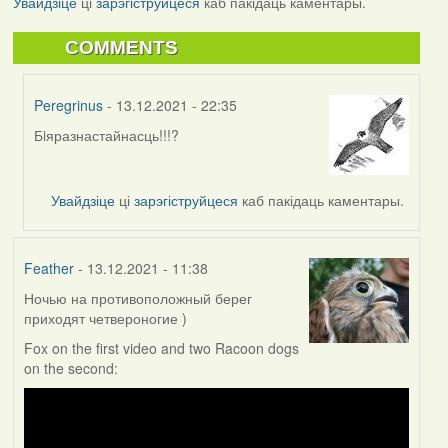
Увайдзіце
ці
зарэгіструйцеся
каб пакідаць каментары.
COMMENTS
Peregrinus
- 13.12.2021 - 22:35
Бiяразнастайнасць!!!?
In
reply
to
Увайдзіце
ці
зарэгіструйцеся
каб пакідаць каментары.
by
corvus
Feather
- 13.12.2021 - 11:38
Ночью на противоположный берег
приходят четвероногие )
Fox on the first video and two Racoon dogs
on the second: