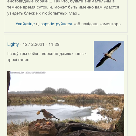
енотовидные собаки... Так что, будьте внимательны в
темное время суток, и, может быть именно вам удастся
увидеть блеск их любопытных глаз ..
Увайдзіце
ці
зарэгіструйцеся
каб пакідаць каментары.
Lighty
- 12.12.2021 - 11:29
І зноў тры сойкі - верхняя дзьвюх іншых
трохі ганяе