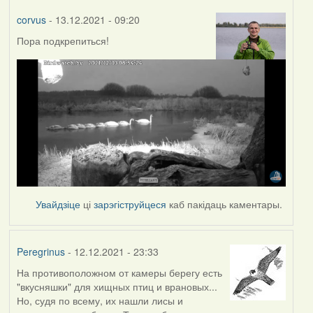
corvus
- 13.12.2021 - 09:20
Пора подкрепиться!
Увайдзіце
ці
зарэгіструйцеся
каб пакідаць каментары.
Peregrinus
- 12.12.2021 - 23:33
На противоположном от камеры берегу есть
"вкусняшки" для хищных птиц и врановых...
Но, судя по всему, их нашли лисы и