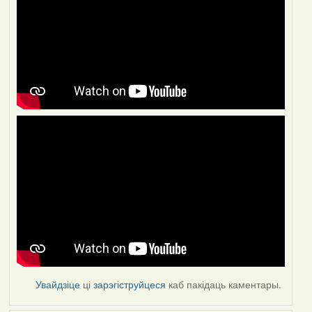
Увайдзіце
ці
зарэгіструйцеся
каб пакідаць каментары.