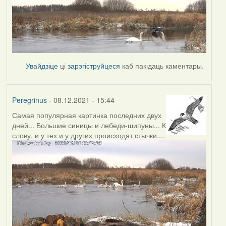
Увайдзіце
ці
зарэгіструйцеся
каб пакідаць каментары.
Peregrinus
- 08.12.2021 - 15:44
Самая популярная картинка последних двух
дней... Большие синицы и лебеди-шипуны... К
слову, и у тех и у других происходят стычки....