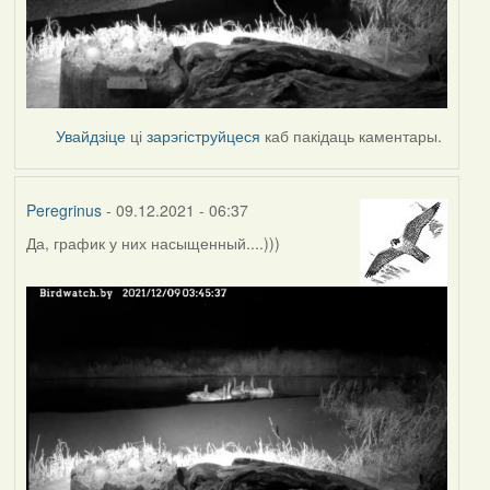
Увайдзіце
ці
зарэгіструйцеся
каб пакідаць каментары.
Peregrinus
- 09.12.2021 - 06:37
Да, график у них насыщенный....)))