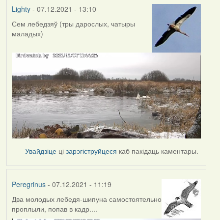
Lighty
- 07.12.2021 - 13:10
Сем лебедзяў (тры дарослых, чатыры
маладых)
Увайдзіце
ці
зарэгіструйцеся
каб пакідаць каментары.
Peregrinus
- 07.12.2021 - 11:19
Два молодых лебедя-шипуна самостоятельно
проплыли, попав в кадр....