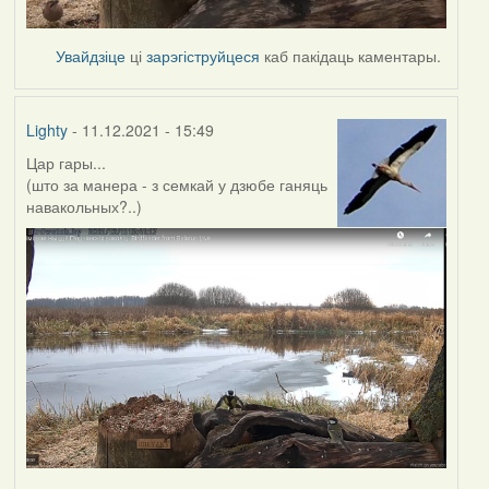
Увайдзіце
ці
зарэгіструйцеся
каб пакідаць каментары.
Lighty
- 11.12.2021 - 15:49
Цар гары...
(што за манера - з семкай у дзюбе ганяць
навакольных?..)