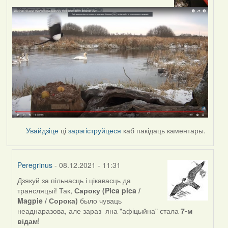
Увайдзіце
ці
зарэгіструйцеся
каб пакідаць каментары.
Peregrinus
- 08.12.2021 - 11:31
Дзякуй за пільнасць і цікавасць да
In
трансляцыі! Так,
Сароку (Pica pica /
reply
Magpie / Сорока)
было чуваць
to
неаднаразова, але зараз яна "афіцыйна" стала
7-м
by
відам
!
svyat08