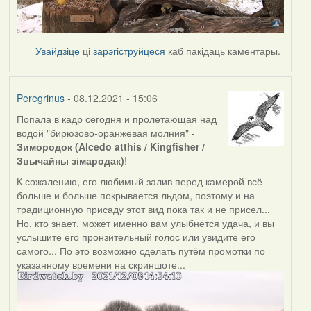
Увайдзіце
ці
зарэгіструйцеся
каб пакідаць каментары.
Peregrinus
- 08.12.2021 - 15:06
Попала в кадр сегодня и пролетающая над
водой "бирюзово-оранжевая молния" -
Зимородок (Alcedo atthis / Kingfisher /
Звычайны зімародак)
!
К сожалению, его любимый залив перед камерой всё
больше и больше покрывается льдом, поэтому и на
традиционную присаду этот вид пока так и не присел...
Но, кто знает, может именно вам улыбнётся удача, и вы
услышите его пронзительный голос или увидите его
самого... По это возможно сделать путём промотки по
указанному времени на скриншоте...