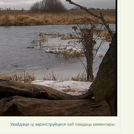
Увайдзіце
ці
зарэгіструйцеся
каб пакідаць каментары.