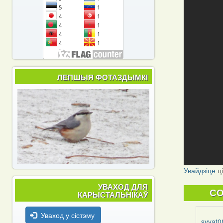
ЛЕПШЫЯ ФОТАЗДЫМКІ
Увайдзіце
ц
УВАХОД ДЛЯ
C
КАРЫСТАЛЬНІКАЎ
Уваход у сістэму
svyat0