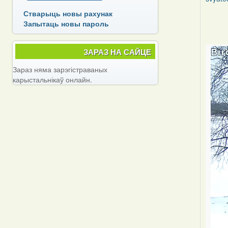
Стварыць новы рахунак
In
Запытаць новы пароль
reply
to
by
ЗАРАЗ НА САЙЦЕ
svyat0
Зараз няма зарэгістраваных
карыстальнікаў онлайн.