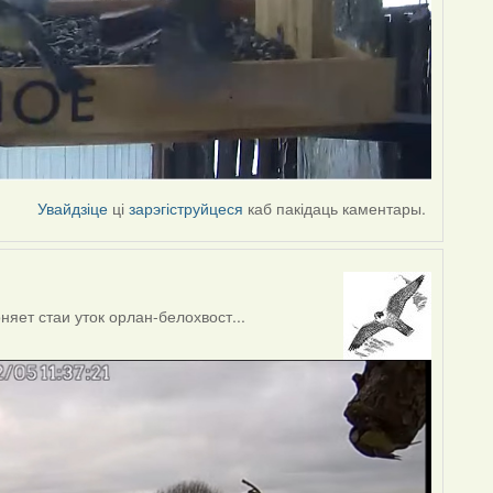
Увайдзіце
ці
зарэгіструйцеся
каб пакідаць каментары.
яет стаи уток орлан-белохвост...