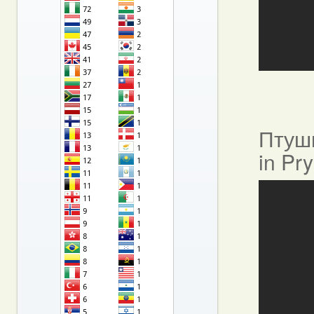
Птушы
in Pr