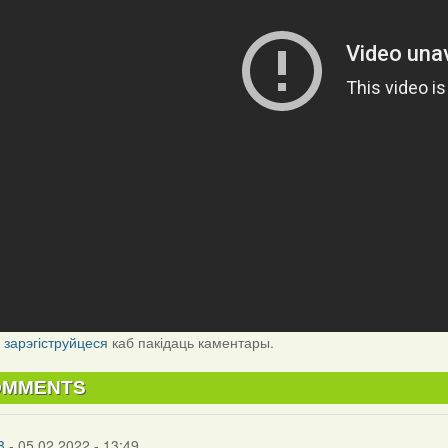
і
зарэгіструйцеся
каб пакідаць каментары.
OMMENTS
8
- 05.02.2022 - 13:49