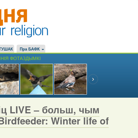
ТУШАК
Пра БАФК
НІЯ ФОТАЗДЫМКІ
іц LIVE – больш, чым
rdfeeder: Winter life of