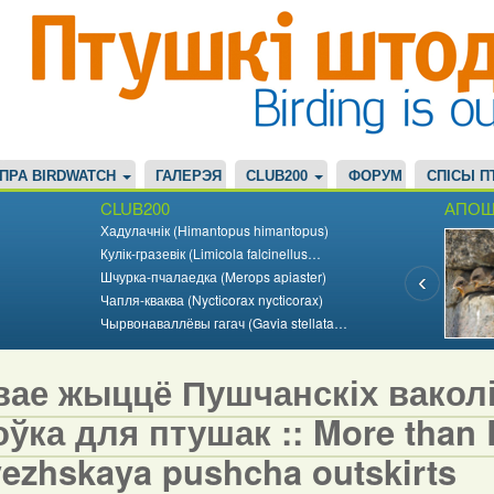
ПРА BIRDWATCH
ГАЛЕРЭЯ
CLUB200
ФОРУМ
СПІСЫ П
CLUB200
АПОШ
Хадулачнік (Himantopus himantopus)
Кулік-гразевік (Limicola falcinellus…
Шчурка-пчалаедка (Merops apiaster)
Чапля-кваква (Nycticorax nycticorax)
Чырвонаваллёвы гагач (Gavia stellata…
вае жыццё Пушчанскіх вакол
ўка для птушак :: More than Bi
vezhskaya pushcha outskirts