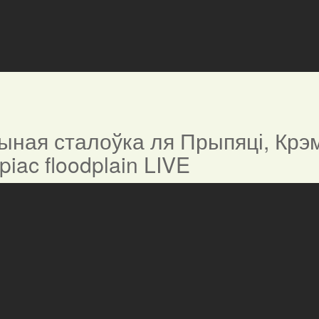
ная сталоўка ля Прыпяці, Крэм
ypiac floodplain LIVE