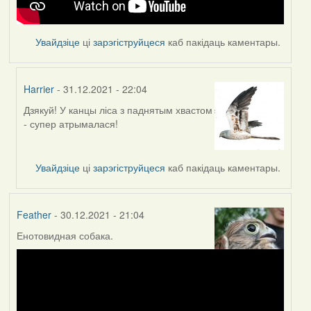
Увайдзіце
ці
зарэгіструйцеся
каб пакідаць каментары.
Harrier
- 31.12.2021 - 22:04
Дзякуй! У канцы ліса з паднятым хвастом
In
- супер атрымалася!
reply
to
by
Увайдзіце
ці
зарэгіструйцеся
каб пакідаць каментары.
Feather
Feather
- 30.12.2021 - 21:04
Енотовидная собака.