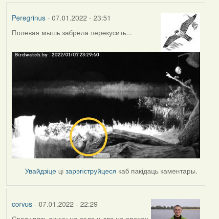
Peregrinus
- 07.01.2022 - 23:51
Полевая мышь забрела перекусить...
Увайдзіце
ці
зарэгіструйцеся
каб пакідаць каментары.
corvus
- 07.01.2022 - 22:29
Сразу пять синиц на сале и две на орехах