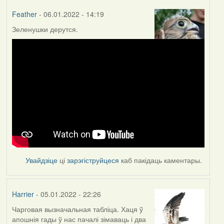
Feather
- 06.01.2022 - 14:19
Зеленушки дерутся.
Увайдзіце
ці
зарэгіструйцеся
каб пакідаць каментары.
Harrier
- 05.01.2022 - 22:26
Чарговая вызначальная табліца. Хаця ў
апошнія гады ў нас пачалі зімаваць і два