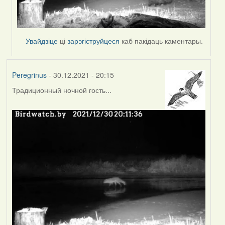
Увайдзіце
ці
зарэгіструйцеся
каб пакідаць каментары.
Peregrinus
- 30.12.2021 - 20:15
Традиционный ночной гость...