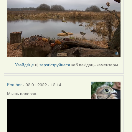
Увайдзіце
ці
зарэгіструйцеся
каб пакідаць каментары.
Feather
- 02.01.2022 - 12:14
Мышь полевая.