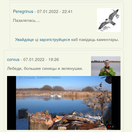
Peregrinus
- 07.01.2022 - 22:41
Пазалетась....
In
reply
to
Увайдзіце
ці
зарэгіструйцеся
каб пакідаць каментары.
by
Lighty
corvus
- 07.01.2022 - 19:26
Лебеди, большие синицы и зеленушки.