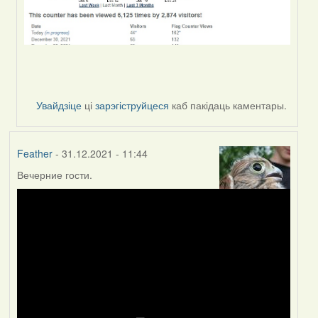
Увайдзіце
ці
зарэгіструйцеся
каб пакідаць каментары.
Feather
- 31.12.2021 - 11:44
Вечерние гости.