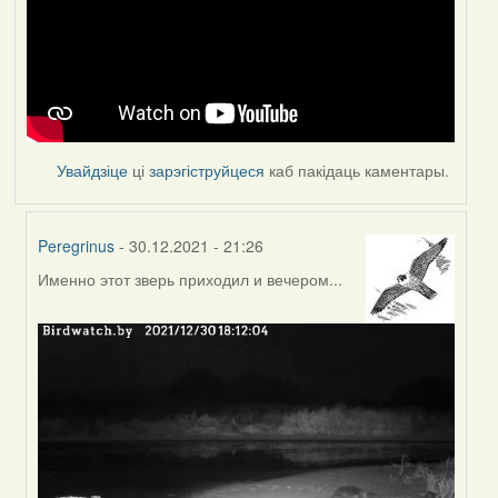
Увайдзіце
ці
зарэгіструйцеся
каб пакідаць каментары.
Peregrinus
- 30.12.2021 - 21:26
Именно этот зверь приходил и вечером...
In
reply
to
by
Feather