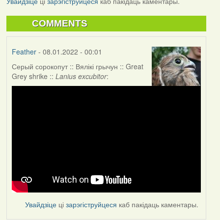
Увайдзіце
ці
зарэгіструйцеся
каб пакідаць каментары.
COMMENTS
Feather
- 08.01.2022 - 00:01
Серый сорокопут :: Вялікі грычун :: Great
Grey shrike ::
Lanius excubitor
:
Увайдзіце
ці
зарэгіструйцеся
каб пакідаць каментары.