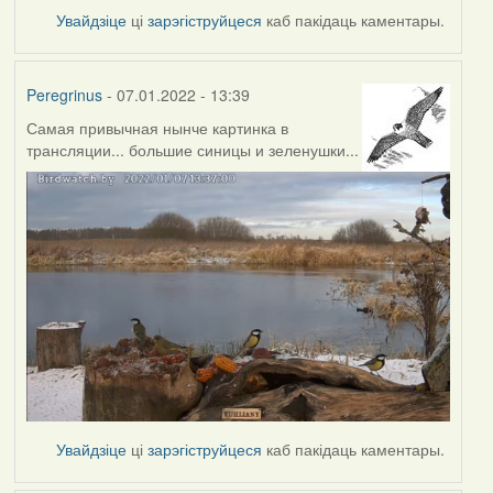
Увайдзіце
ці
зарэгіструйцеся
каб пакідаць каментары.
Peregrinus
- 07.01.2022 - 13:39
Самая привычная нынче картинка в
трансляции... большие синицы и зеленушки...
Увайдзіце
ці
зарэгіструйцеся
каб пакідаць каментары.