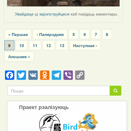
Увайдзіце
ці
зарэгіструйцеся
каб пакідаць каментары.
Pagination
First
« Першая
Previous
‹ Папярэдняя
Page
5
Page
6
Page
7
Page
8
page
page
Current
9
Page
10
Page
11
Page
12
Page
13
Next
Наступная ›
page
page
Last
Апошняя »
page
Facebook
Twitter
VK
Odnoklassniki
Telegram
Viber
Copy
Link
Пошук
Пошук
Праект рэалізуюць