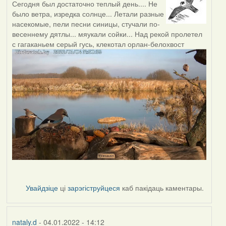
Сегодня был достаточно теплый день.... Не
было ветра, изредка солнце... Летали разные
насекомые, пели песни синицы, стучали по-
весеннему дятлы... мяукали сойки... Над рекой пролетел
с гагаканьем серый гусь, клекотал орлан-белохвост
Увайдзіце
ці
зарэгіструйцеся
каб пакідаць каментары.
nataly.d
- 04.01.2022 - 14:12