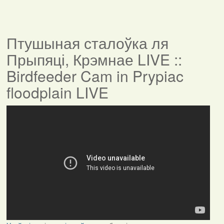
Птушыная сталоўка ля
Прыпяці, Крэмнае LIVE ::
Birdfeeder Cam in Prypiac
floodplain LIVE