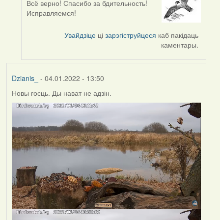
Всё верно! Спасибо за бдительность!
In
Исправляемся!
reply
to
Увайдзіце
ці
зарэгіструйцеся
каб пакідаць
by
каментары.
corvus
Dzianis_
- 04.01.2022 - 13:50
Новы госць. Ды нават не адзін.