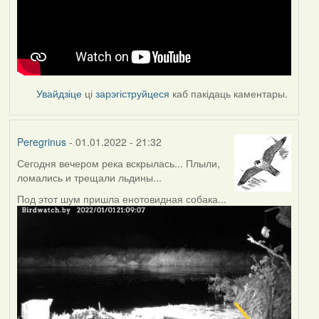
Увайдзіце
ці
зарэгіструйцеся
каб пакідаць каментары.
Peregrinus
- 01.01.2022 - 21:32
Сегодня вечером река вскрылась... Плыли,
ломались и трещали льдины...
Под этот шум пришла енотовидная собака...