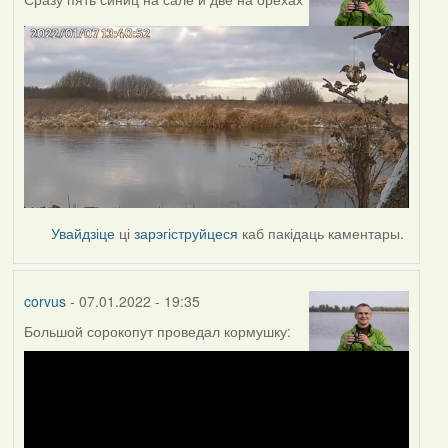
Увайдзіце
ці
зарэгіструйцеся
каб пакідаць каментары.
corvus
- 07.01.2022 - 19:35
Большой сорокопут проведал кормушку: