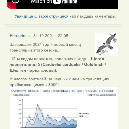
Увайдзіце
ці
зарэгіструйцеся
каб пакідаць каментары.
Peregrinus
- 31.12.2021 - 22:05
Завершаем 2021 год и
первый месяц
In
трансляции этого сезона...
reply
to
12-
м видом пернатых, попавших в кадр -
Щегол
by
черноголовый (Carduelis carduelis / Goldfinch /
Feather
Шчыгел чорнагаловы).
И числом зрителей, зашедших к нам на трансляцию,
приближающимся к 3000!