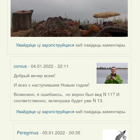
Увайдзіце
ці
зарэгіструйцеся
каб пакідаць каментары.
corvus
- 04.01.2022 - 22:11
Добрый вечер всем!
In
reply
И всех с наступившим Новым годом!
to
Возможно, я ошибаюсь, но ворон был вид N 11? И,
by
соответственно, зеленушка будет уже N 13.
Peregrinus
Увайдзіце
ці
зарэгіструйцеся
каб пакідаць каментары.
Peregrinus
- 05.01.2022 - 00:35