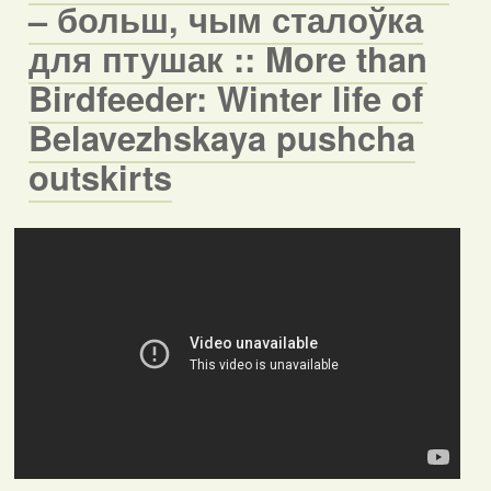
– больш, чым сталоўка
для птушак :: More than
Birdfeeder: Winter life of
Belavezhskaya pushcha
outskirts