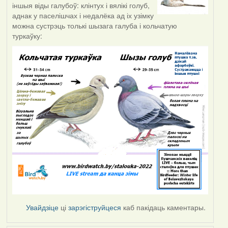
іншыя віды галубоў: клінтух і вялікі голуб,
аднак у паселішчах і недалёка ад іх узімку
можна сустрэць толькі шызага галуба і кольчатую
туркаўку:
Увайдзіце
ці
зарэгіструйцеся
каб пакідаць каментары.