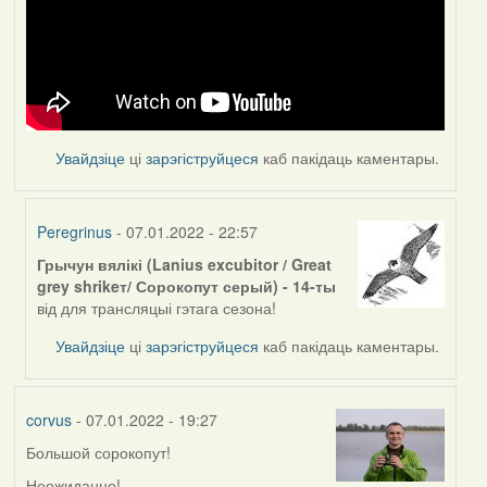
Увайдзіце
ці
зарэгіструйцеся
каб пакідаць каментары.
Peregrinus
- 07.01.2022 - 22:57
Грычун вялікі (Lanius excubitor / Great
In
grey shrikeт/ Сорокопут серый) - 14-ты
reply
від для трансляцыі гэтага сезона!
to
by
Увайдзіце
ці
зарэгіструйцеся
каб пакідаць каментары.
corvus
corvus
- 07.01.2022 - 19:27
Большой сорокопут!
Неожиданно!