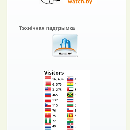
Тэхнічная падтрымка