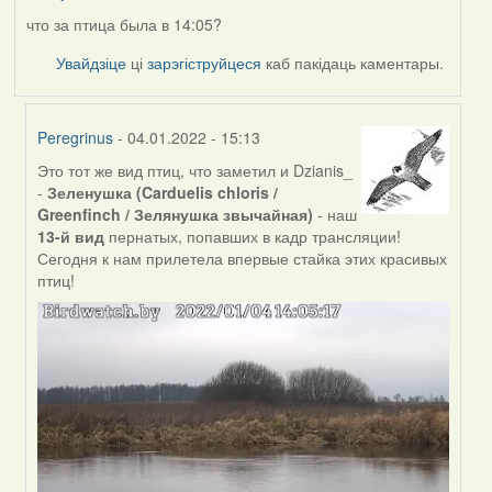
что за птица была в 14:05?
Увайдзіце
ці
зарэгіструйцеся
каб пакідаць каментары.
Peregrinus
- 04.01.2022 - 15:13
Это тот же вид птиц, что заметил и Dzianis_
In
-
Зеленушка (Carduelis chloris /
reply
Greenfinch / Зелянушка звычайная)
- наш
to
13-й вид
пернатых, попавших в кадр трансляции!
by
Сегодня к нам прилетела впервые стайка этих красивых
nataly.d
птиц!