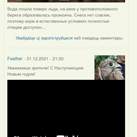
Вода пошла поверх льда, на реке у противоположного
берега образовалась промоина. Снега нет совсем,
поэтому корм в естественных условиях полностью
птицам доступен...
Увайдзіце
ці
зарэгіструйцеся
каб пакідаць каментары.
Feather
- 31.12.2021 - 21:20
Уважаемые зрители! С Наступающим
Новым годом!