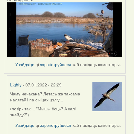
Увайдзіце
ці
зарэгіструйцеся
каб пакідаць каментары.
Lighty
- 07.01.2022 - 22:29
Чаму нечакана? Летась жа таксама
In
налятаў і па сініцах цэліў...
reply
to
(позірк такі... "Мышы ёсць? А калі
by
знайду?")
corvus
Увайдзіце
ці
зарэгіструйцеся
каб пакідаць каментары.