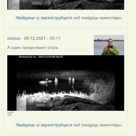
Увайдзіце
ці
зарэгіструйцеся
каб пакідаць каментары.
corvus
- 09.12.2021 - 00:17
А один продолжает спать
😴
Увайдзіце
ці
зарэгіструйцеся
каб пакідаць каментары.