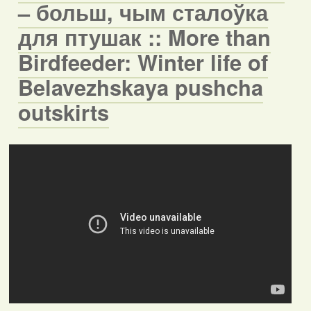
– больш, чым сталоўка
для птушак :: More than
Birdfeeder: Winter life of
Belavezhskaya pushcha
outskirts