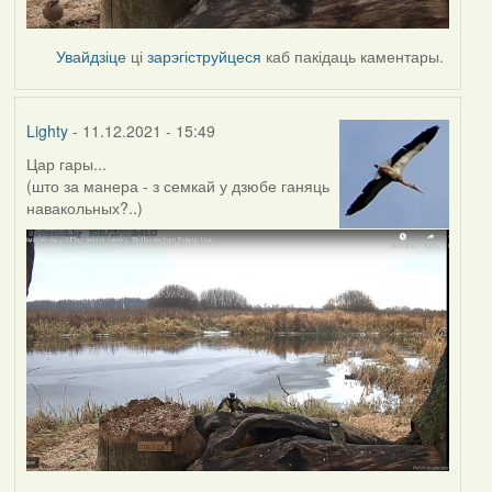
Увайдзіце
ці
зарэгіструйцеся
каб пакідаць каментары.
Lighty
- 11.12.2021 - 15:49
Цар гары...
(што за манера - з семкай у дзюбе ганяць
навакольных?..)