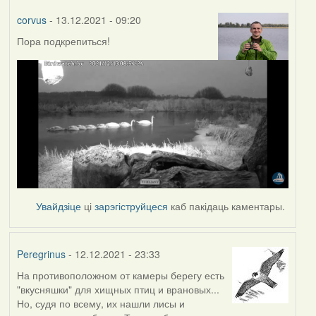
corvus
- 13.12.2021 - 09:20
Пора подкрепиться!
Увайдзіце
ці
зарэгіструйцеся
каб пакідаць каментары.
Peregrinus
- 12.12.2021 - 23:33
На противоположном от камеры берегу есть
"вкусняшки" для хищных птиц и врановых...
Но, судя по всему, их нашли лисы и