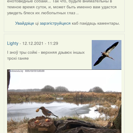
енотовидные собаки... Так что, будьте внимательны в
темное время суток, и, может быть именно вам удастся
увидеть блеск их любопытных глаз ..
Увайдзіце
ці
зарэгіструйцеся
каб пакідаць каментары.
Lighty
- 12.12.2021 - 11:29
І зноў тры сойкі - верхняя дзьвюх іншых
трохі ганяе