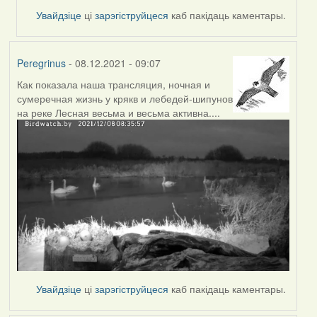
Увайдзіце
ці
зарэгіструйцеся
каб пакідаць каментары.
Peregrinus
- 08.12.2021 - 09:07
Как показала наша трансляция, ночная и
сумеречная жизнь у крякв и лебедей-шипунов
на реке Лесная весьма и весьма активна....
Увайдзіце
ці
зарэгіструйцеся
каб пакідаць каментары.