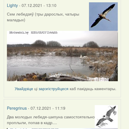
Lighty
- 07.12.2021 - 13:10
Сем лебедзяў (тры дарослых, чатыры
маладых)
Увайдзіце
ці
зарэгіструйцеся
каб пакідаць каментары.
Peregrinus
- 07.12.2021 - 11:19
Два молодых лебедя-шипуна самостоятельно
проплыли, попав в кадр....