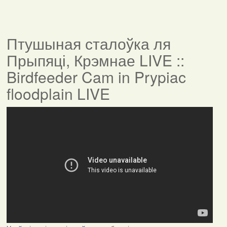
Птушыная сталоўка ля
Прыпяці, Крэмнае LIVE ::
Birdfeeder Cam in Prypiac
floodplain LIVE