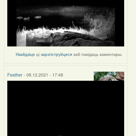
Увайдзіце
ці
зарэгіструйцеся
каб пакідаць каментары.
Feather
- 08.12.2021 - 17:48