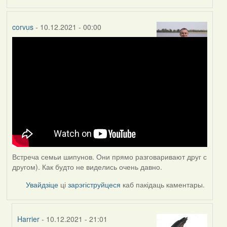
corvus
- 10.12.2021 - 00:00
Встреча семьи шипунов. Они прямо разговаривают друг с
другом). Как будто не виделись очень давно.
Увайдзіце
ці
зарэгіструйцеся
каб пакідаць каментары.
Harrier
- 10.12.2021 - 21:01