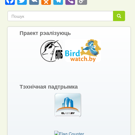
Link
Пошук
Пошук
Праект рэалізуюць
Тэхнічная падтрымка