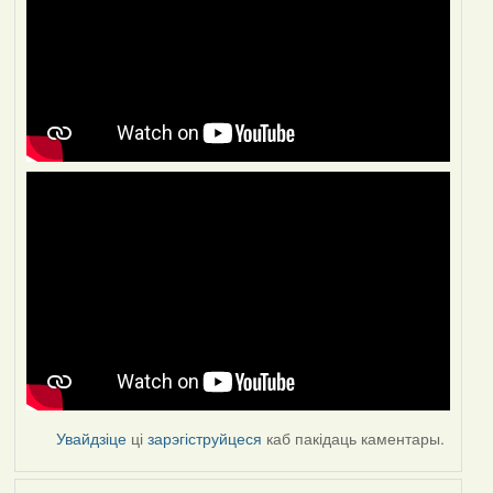
Увайдзіце
ці
зарэгіструйцеся
каб пакідаць каментары.