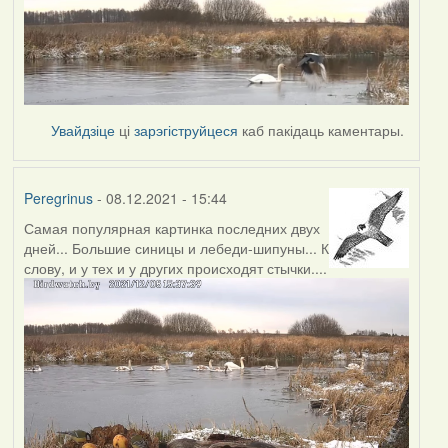
Увайдзіце
ці
зарэгіструйцеся
каб пакідаць каментары.
Peregrinus
- 08.12.2021 - 15:44
Самая популярная картинка последних двух
дней... Большие синицы и лебеди-шипуны... К
слову, и у тех и у других происходят стычки....