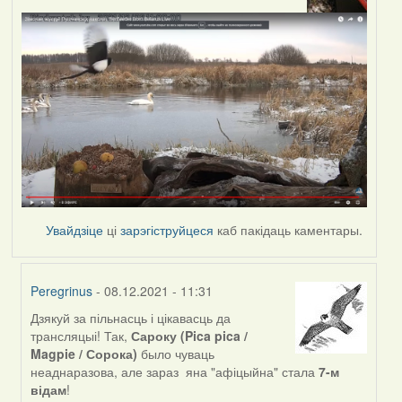
Увайдзіце
ці
зарэгіструйцеся
каб пакідаць каментары.
Peregrinus
- 08.12.2021 - 11:31
Дзякуй за пільнасць і цікавасць да
In
трансляцыі! Так,
Сароку (Pica pica /
reply
Magpie / Сорока)
было чуваць
to
неаднаразова, але зараз яна "афіцыйна" стала
7-м
by
відам
!
svyat08