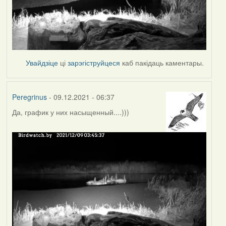
Увайдзіце
ці
зарэгіструйцеся
каб пакідаць каментары.
Peregrinus
- 09.12.2021 - 06:37
Да, график у них насыщенный....)))