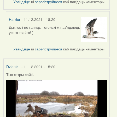
Увайдзіце
ці
зарэгіструйцеся
каб пакідаць каментары.
Harrier
- 11.12.2021 - 18:20
Дык калі не ганяць - столькі ж паз'ядаюць
In
усяго твайго! )
reply
to
by
Увайдзіце
ці
зарэгіструйцеся
каб пакідаць каментары.
Lighty
Dzianis_
- 11.12.2021 - 15:20
Тыя ж тры сойкі.