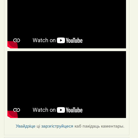
Увайдзіце
ці
зарэгіструйцеся
каб пакідаць каментары.