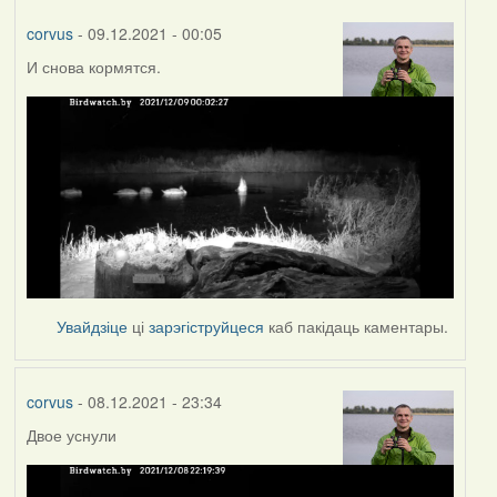
corvus
- 09.12.2021 - 00:05
И снова кормятся.
Увайдзіце
ці
зарэгіструйцеся
каб пакідаць каментары.
corvus
- 08.12.2021 - 23:34
Двое уснули