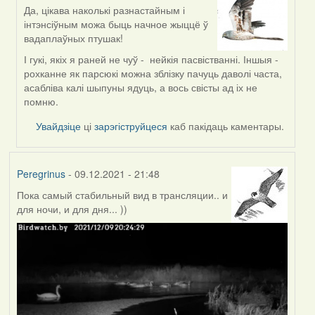
Да, цікава наколькі разнастайным і
In
інтэнсіўным можа быць начное жыццё ў
reply
вадаплаўных птушак!
to
by
І гукі, якіх я раней не чуў - нейкія пасвістванні. Іншыя -
corvus
рохканне як парсюкі можна зблізку пачуць даволі часта,
асабліва калі шыпуны ядуць, а вось свісты ад іх не
помню.
Увайдзіце
ці
зарэгіструйцеся
каб пакідаць каментары.
Peregrinus
- 09.12.2021 - 21:48
Пока самый стабильный вид в трансляции.. и
для ночи, и для дня... ))