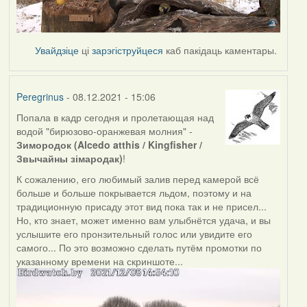
Увайдзіце
ці
зарэгіструйцеся
каб пакідаць каментары.
Peregrinus
- 08.12.2021 - 15:06
Попала в кадр сегодня и пролетающая над
водой "бирюзово-оранжевая молния" -
Зимородок (Alcedo atthis / Kingfisher /
Звычайны зімародак)
!
К сожалению, его любимый залив перед камерой всё
больше и больше покрывается льдом, поэтому и на
традиционную присаду этот вид пока так и не присел...
Но, кто знает, может именно вам улыбнётся удача, и вы
услышите его пронзительный голос или увидите его
самого... По это возможно сделать путём промотки по
указанному времени на скриншоте...