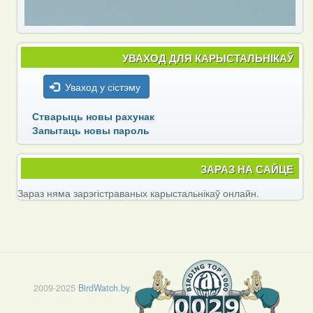
УВАХОД ДЛЯ КАРЫСТАЛЬНІКАЎ
Уваход у сістэму
Стварыць новы рахунак
Запытаць новы пароль
ЗАРАЗ НА САЙЦЕ
Зараз няма зарэгістраваных карыстальнікаў онлайн.
2009-2025
BirdWatch.by
.