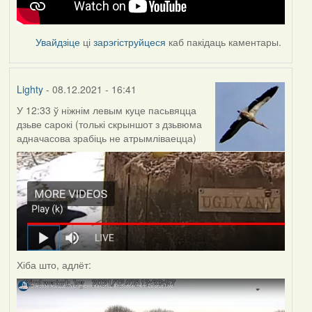
Увайдзіце
ці
зарэгіструйцеся
каб пакідаць каментары.
Lighty
- 08.12.2021 - 16:41
У 12:33 ў ніжнім левым куце пасьвяцца
дзьве сарокі (толькі скрыншот з дзьвюма
адначасова зрабіць не атрымліваецца)
Хіба што, адлёт: