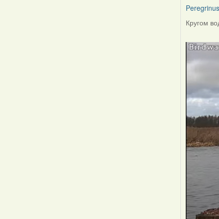
Peregrinu
Кругом вод