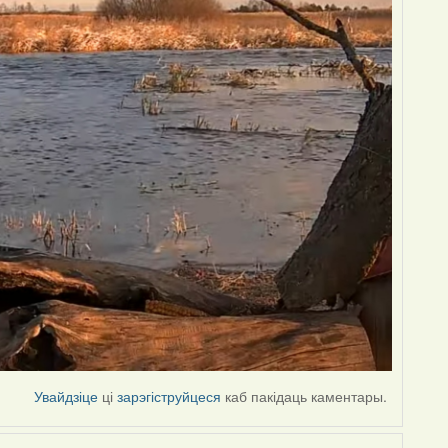
Увайдзіце
ці
зарэгіструйцеся
каб пакідаць каментары.