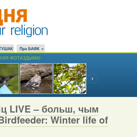
ТУШАК
Пра БАФК
НІЯ ФОТАЗДЫМКІ
іц LIVE – больш, чым
rdfeeder: Winter life of