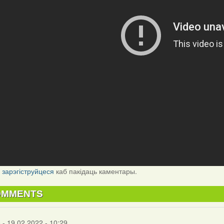
і
зарэгіструйцеся
каб пакідаць каментары.
OMMENTS
s
- 19.02.2022 - 10:29