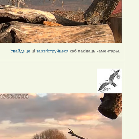
Увайдзіце
ці
зарэгіструйцеся
каб пакідаць каментары.