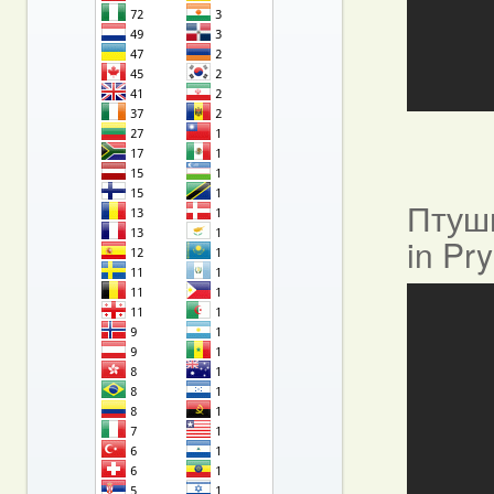
Птушы
in Pr