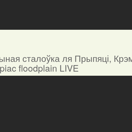
ная сталоўка ля Прыпяці, Крэм
ypiac floodplain LIVE