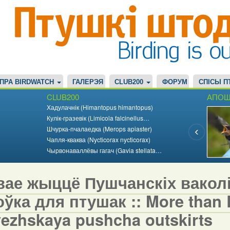
ПРА BIRDWATCH
ГАЛЕРЭЯ
CLUB200
ФОРУМ
СПІСЫ П
CLUB200
АПОШ
Хадулачнік (Himantopus himantopus)
Кулік-гразевік (Limicola falcinellus…
Шчурка-пчалаедка (Merops apiaster)
Чапля-кваква (Nycticorax nycticorax)
Чырвонаваллёвы гагач (Gavia stellata…
вае жыццё Пушчанскіх вакол
ўка для птушак :: More than Bi
vezhskaya pushcha outskirts