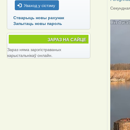
Уваход у сістэму
Секундная
Стварыць новы рахунак
Запытаць новы пароль
ЗАРАЗ НА САЙЦЕ
Зараз няма зарэгістраваных
карыстальнікаў онлайн.