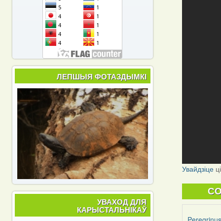
ЛЕПШЫЯ ФОТАЗДЫМКІ
Увайдзіце
ц
C
УВАХОД ДЛЯ
КАРЫСТАЛЬНІКАЎ
Peregrinu