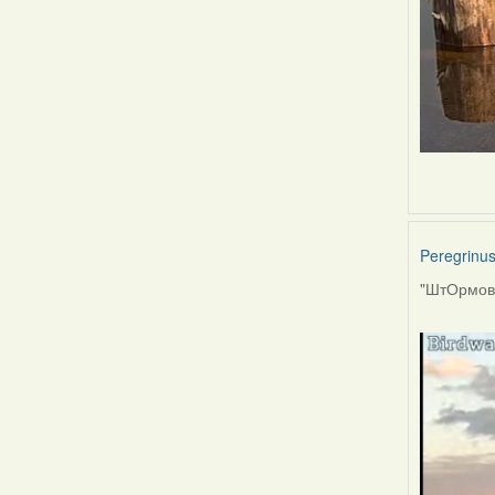
Peregrinu
"ШтОрмов