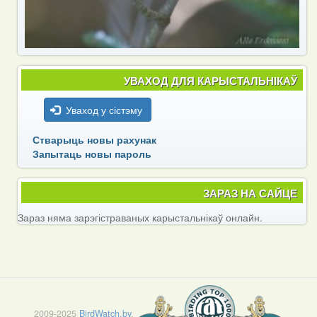
УВАХОД ДЛЯ КАРЫСТАЛЬНІКАЎ
Уваход у сістэму
Стварыць новы рахунак
Запытаць новы пароль
ЗАРАЗ НА САЙЦЕ
Зараз няма зарэгістраваных карыстальнікаў онлайн.
2009-2025
BirdWatch.by
.