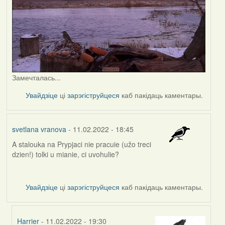
Замечталась...
Увайдзіце
ці
зарэгіструйцеся
каб пакідаць каментары.
svetlana vranova
- 11.02.2022 - 18:45
A stalouka na Prypjaci nie pracuie (užo treci
dzien!) tolki u mianie, ci uvohulie?
Увайдзіце
ці
зарэгіструйцеся
каб пакідаць каментары.
Harrier
- 11.02.2022 - 19:30