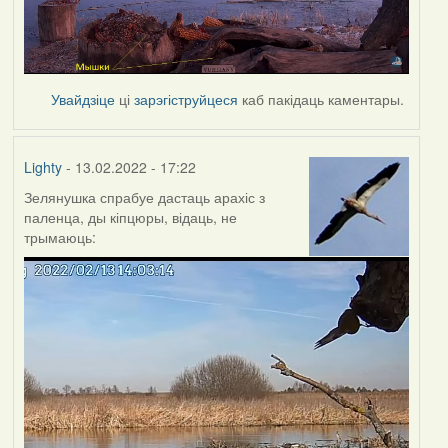
Увайдзіце
ці
зарэгіструйцеся
каб пакідаць каментары.
Lighty
- 13.02.2022 - 17:22
Зелянушка спрабуе дастаць арахіс з
паленца, ды кіпцюры, відаць, не
трымаюць: