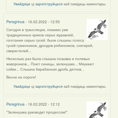
Увайдзіце
ці
зарэгіструйцеся
каб пакідаць каментары.
Peregrinus
- 16.02.2022 - 12:55
Сегодня в трансляции, помимо уже
традиционных криков серых журавлей,
гоготания серых гусей, были слышны голоса
гусей-гуменников, дроздов-рябинников, снегирей,
свиристелей...
Несколько раз была слышна позывка и полевых
жаворонков... Поют синицы, зеленушки... Мяукают
сойки... Слышна барабанная дробь дятлов...
Весна на пороге!
Увайдзіце
ці
зарэгіструйцеся
каб пакідаць каментары.
Peregrinus
- 16.02.2022 - 12:12
"Зеленушка руководит процессом!"