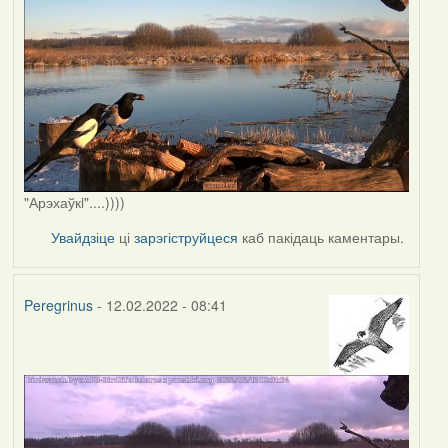
"Арэхаўкi"....))))
Увайдзіце
ці
зарэгіструйцеся
каб пакідаць каментары.
Peregrinus
- 12.02.2022 - 08:41