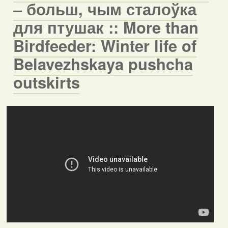
– больш, чым сталоўка
для птушак :: More than
Birdfeeder: Winter life of
Belavezhskaya pushcha
outskirts