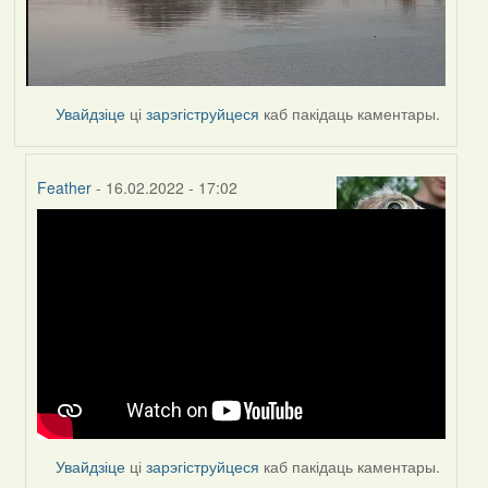
Увайдзіце
ці
зарэгіструйцеся
каб пакідаць каментары.
Feather
- 16.02.2022 - 17:02
In
reply
to
by
Peregrinus
Увайдзіце
ці
зарэгіструйцеся
каб пакідаць каментары.