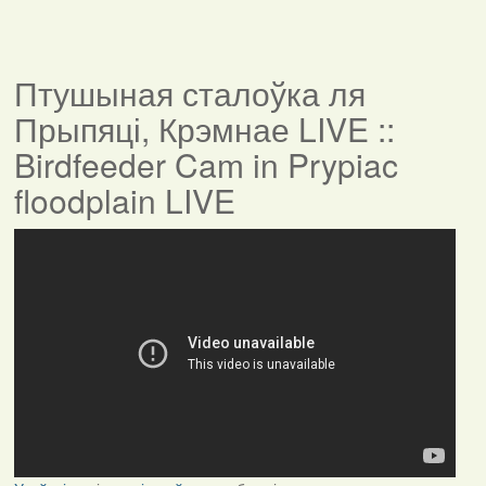
Птушыная сталоўка ля
Прыпяці, Крэмнае LIVE ::
Birdfeeder Cam in Prypiac
floodplain LIVE