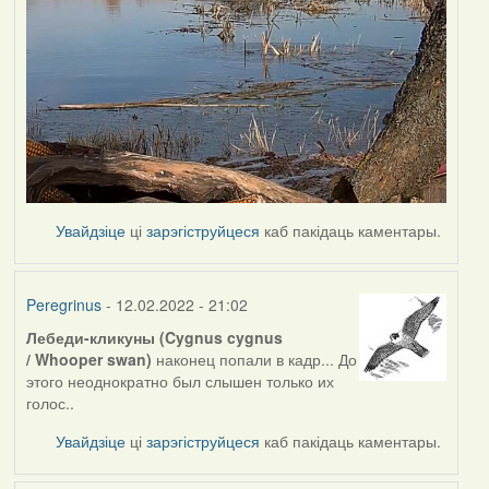
Увайдзіце
ці
зарэгіструйцеся
каб пакідаць каментары.
Peregrinus
- 12.02.2022 - 21:02
Лебеди-кликуны (Cygnus cygnus
/ Whooper swan)
наконец попали в кадр... До
этого неоднократно был слышен только их
голос..
Увайдзіце
ці
зарэгіструйцеся
каб пакідаць каментары.