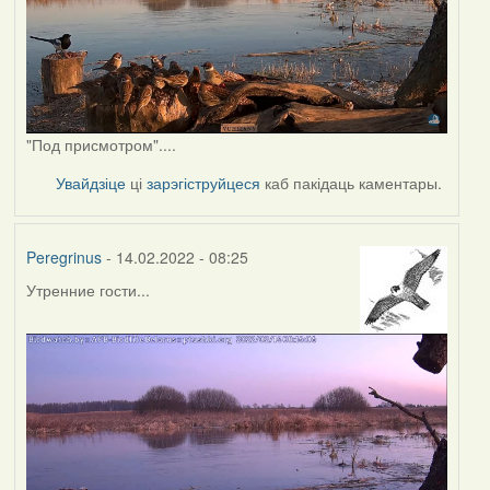
"Под присмотром"....
Увайдзіце
ці
зарэгіструйцеся
каб пакідаць каментары.
Peregrinus
- 14.02.2022 - 08:25
Утренние гости...