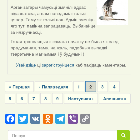
Арганізатары чамусьці змянілі адрас
In
відэапатока, а нам паведамілі толькі
reply
цяпер. Таму як толькі наш Адмін зменіць
to
яго тут, павінна запрацаваць. Выбачайце
by
за нязручнасці.
svetlana
vranova
Гэтая трансляцыя з самага пачатку не была як след
прадуманая, таму, на жаль, падобныя выпадкі
тэарэтычна магчымыя і ў будучыні (
Увайдзіце
ці
зарэгіструйцеся
каб пакідаць каментары.
Pagination
First
« Першая
Previous
‹ Папярэдняя
Page
1
Current
2
Page
3
Page
4
page
page
page
Page
5
Page
6
Page
7
Page
8
Page
9
Next
Наступная ›
Last
Апошняя »
page
page
Facebook
Twitter
VK
Odnoklassniki
Telegram
Viber
Copy
Link
Пошук
Пошук