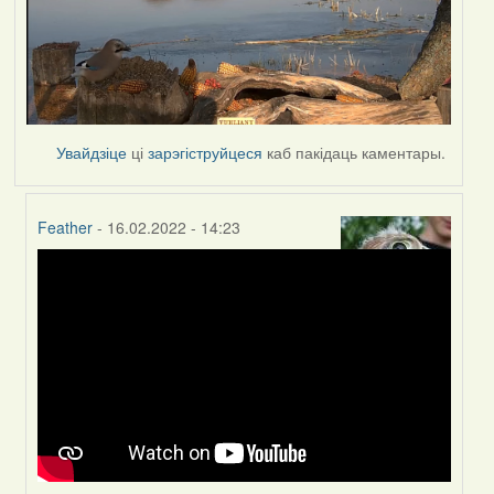
Увайдзіце
ці
зарэгіструйцеся
каб пакідаць каментары.
Feather
- 16.02.2022 - 14:23
In
reply
to
by
Peregrinus