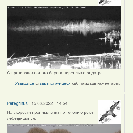
С противоположного берега переплыла ондатра...
Увайдзіце
ці
зарэгіструйцеся
каб пакідаць каментары.
Peregrinus
- 15.02.2022 - 14:54
На скорости проплыл вниз по течению реки
лебедь-шипун...