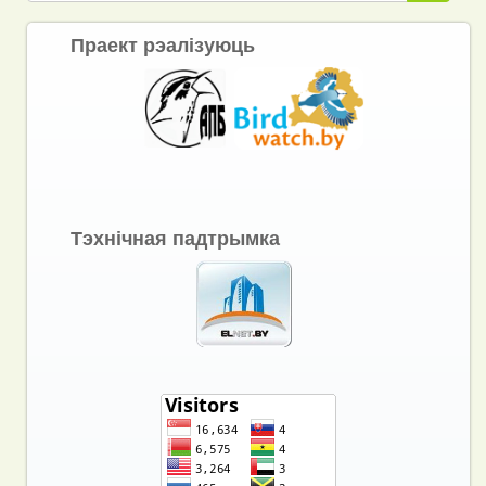
Праект рэалізуюць
Тэхнічная падтрымка