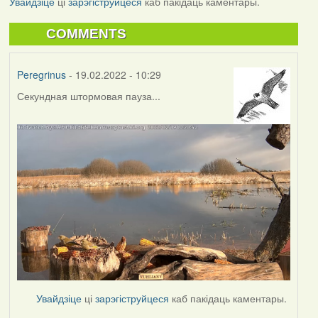
Увайдзіце
ці
зарэгіструйцеся
каб пакідаць каментары.
COMMENTS
Peregrinus
- 19.02.2022 - 10:29
Секундная штормовая пауза...
Увайдзіце
ці
зарэгіструйцеся
каб пакідаць каментары.