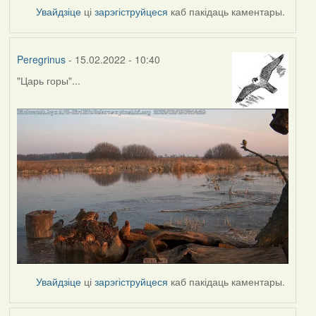
Увайдзіце
ці
зарэгіструйцеся
каб пакідаць каментары.
Peregrinus
- 15.02.2022 - 10:40
"Царь горы"...
Увайдзіце
ці
зарэгіструйцеся
каб пакідаць каментары.