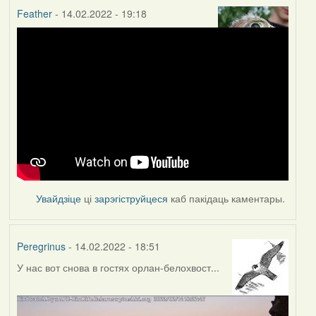
Feather
- 14.02.2022 - 19:18
Увайдзіце
ці
зарэгіструйцеся
каб пакідаць каментары.
Peregrinus
- 14.02.2022 - 18:51
У нас вот снова в гостях орлан-белохвост...