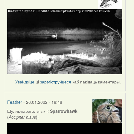
Увайдзіце
ці
зарэгіструйцеся
каб пакідаць каментары.
Feather
- 26.01.2022 - 16:48
Шуляк-карагольчык ::
Sparrowhawk
(
Accipiter nisus
):