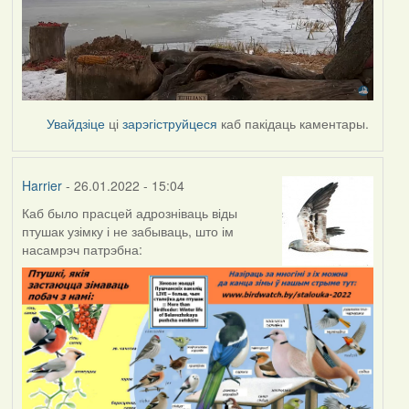
Увайдзіце
ці
зарэгіструйцеся
каб пакідаць каментары.
Harrier
- 26.01.2022 - 15:04
Каб было прасцей адрозніваць віды
птушак узімку і не забываць, што ім
насамрэч патрэбна: