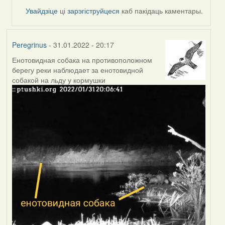
Увайдзіце
ці
зарэгіструйцеся
каб пакідаць каментары.
Peregrinus
- 31.01.2022 - 20:17
Енотовидная собака на противоположном
берегу реки наблюдает за енотовидной
собакой на льду у кормушки