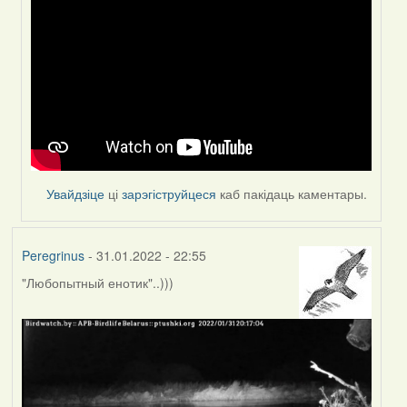
reply
to
by
Peregrinus
Увайдзіце
ці
зарэгіструйцеся
каб пакідаць каментары.
Peregrinus
- 31.01.2022 - 22:55
"Любопытный енотик"..)))