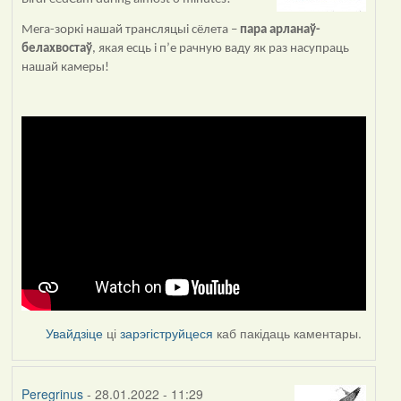
Мега-зоркі нашай трансляцыі сёлета –
пара арланаў-
белахвостаў
, якая есць і п’е рачную ваду як раз насупраць
нашай камеры!
Увайдзіце
ці
зарэгіструйцеся
каб пакідаць каментары.
Peregrinus
- 28.01.2022 - 11:29