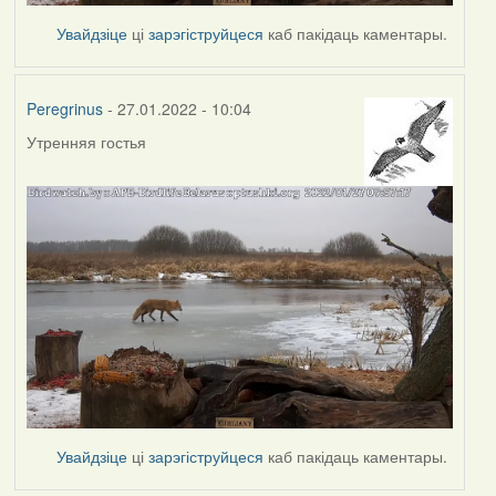
Увайдзіце
ці
зарэгіструйцеся
каб пакідаць каментары.
Peregrinus
- 27.01.2022 - 10:04
Утренняя гостья
Увайдзіце
ці
зарэгіструйцеся
каб пакідаць каментары.