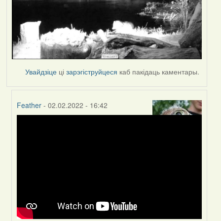
Увайдзіце
ці
зарэгіструйцеся
каб пакідаць каментары.
Feather
- 02.02.2022 - 16:42
In
reply
to
by
Peregrinus