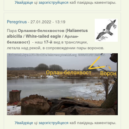
Увайдзіце
ці
зарэгіструйцеся
каб пакідаць каментары.
Peregrinus
- 27.01.2022 - 13:19
Пара
Орланов-белохвостов (Haliaeetus
albicilla / White-tailed eagle / Арлан-
белахвост)
- наш
17-й
вид в трансляции,
летала над рекой, в сопровождении пары воронов.
Увайдзіце
ці
зарэгіструйцеся
каб пакідаць каментары.