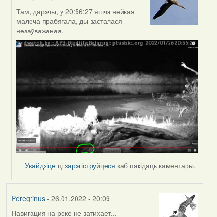
In
reply
Там, дарэчы, у 20:56:27 яшчэ нейкая
to
малеча прабягала, ды засталася
by
незаўважаная.
Peregrinus
Увайдзіце
ці
зарэгіструйцеся
каб пакідаць каментары.
Peregrinus
- 26.01.2022 - 20:09
Навигация на реке не затихает...