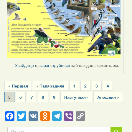
Увайдзіце
ці
зарэгіструйцеся
каб пакідаць каментары.
Pagination
First
« Першая
Previous
‹ Папярэдняя
Page
1
Page
2
Page
3
Page
4
page
page
Current
5
Page
6
Page
7
Page
8
Page
9
Next
Наступная ›
Last
Апошняя »
page
page
page
Facebook
Twitter
VK
Odnoklassniki
Telegram
Viber
Copy
Link
Пошук
Пошук