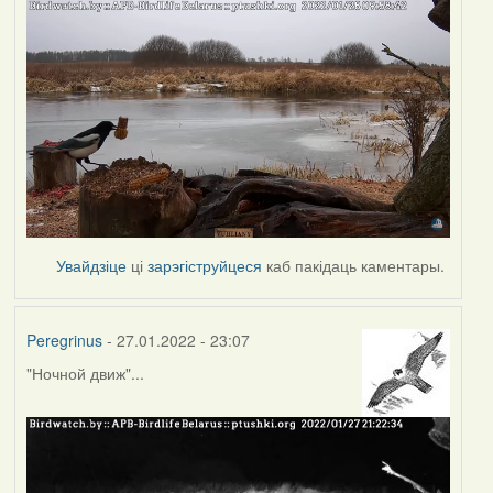
Увайдзіце
ці
зарэгіструйцеся
каб пакідаць каментары.
Peregrinus
- 27.01.2022 - 23:07
"Ночной движ"...