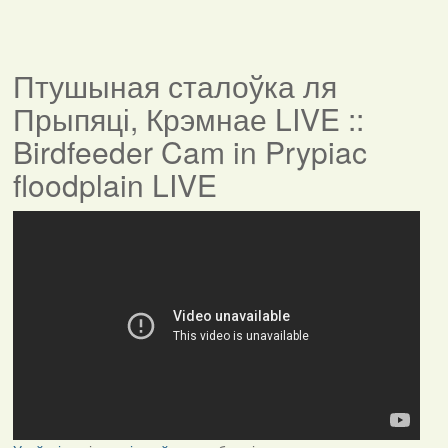
Птушыная сталоўка ля
Прыпяці, Крэмнае LIVE ::
Birdfeeder Cam in Prypiac
floodplain LIVE