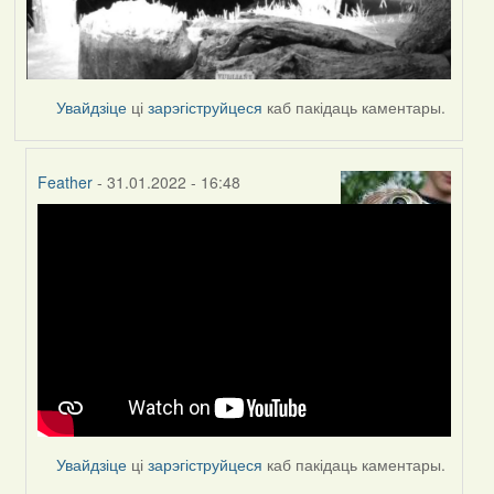
Увайдзіце
ці
зарэгіструйцеся
каб пакідаць каментары.
Feather
- 31.01.2022 - 16:48
In
reply
to
by
Peregrinus
Увайдзіце
ці
зарэгіструйцеся
каб пакідаць каментары.