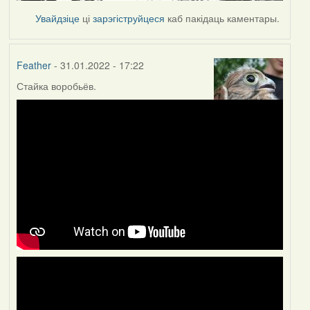
Увайдзіце
ці
зарэгіструйцеся
каб пакідаць каментары.
Feather
- 31.01.2022 - 17:22
Стайка воробьёв.