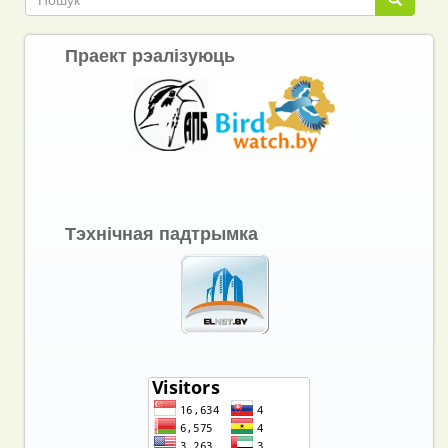
Праект рэалізуюць
Тэхнічная падтрымка