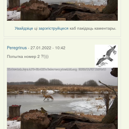
Увайдзіце
ці
зарэгіструйцеся
каб пакідаць каментары.
Peregrinus
- 27.01.2022 - 10:42
Попытка номер 2 ?!)))