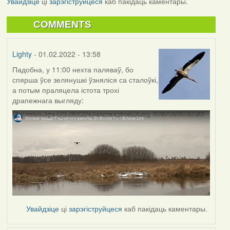
Увайдзіце
ці
зарэгіструйцеся
каб пакідаць каментары.
COMMENTS
Lighty
- 01.02.2022 - 13:58
Падобна, у 11:00 нехта паляваў, бо
спярша ўсе зелянушкі ўзняліся са сталоўкі,
а потым праляцела істота трохі
драпежнага выгляду:
Увайдзіце
ці
зарэгіструйцеся
каб пакідаць каментары.