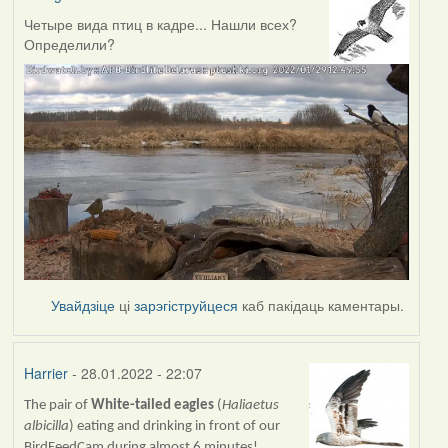
Четыре вида птиц в кадре... Нашли всех?
Определили?
Увайдзіце
ці
зарэгіструйцеся
каб пакідаць каментары.
Harrier
- 28.01.2022 - 22:07
The pair of
White-tailed eagles
(
Haliaetus
albicilla
) eating and drinking in front of our
BirdFeedCam during almost 6 minutes!