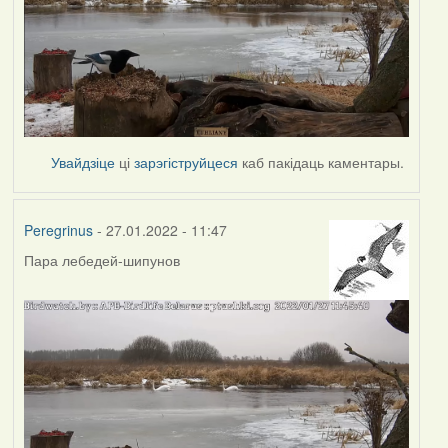
Увайдзіце
ці
зарэгіструйцеся
каб пакідаць каментары.
Peregrinus
- 27.01.2022 - 11:47
Пара лебедей-шипунов