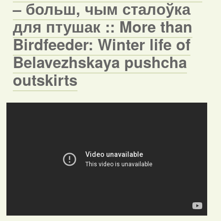
– больш, чым сталоўка
для птушак :: More than
Birdfeeder: Winter life of
Belavezhskaya pushcha
outskirts