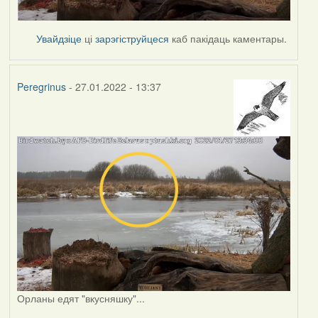
Увайдзіце
ці
зарэгіструйцеся
каб пакідаць каментары.
Peregrinus
- 27.01.2022 - 13:37
Орланы едят "вкусняшку"...