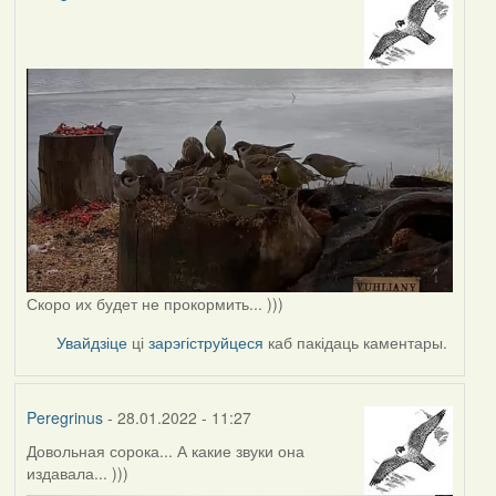
Скоро их будет не прокормить... )))
Увайдзіце
ці
зарэгіструйцеся
каб пакідаць каментары.
Peregrinus
- 28.01.2022 - 11:27
Довольная сорока... А какие звуки она
издавала... )))