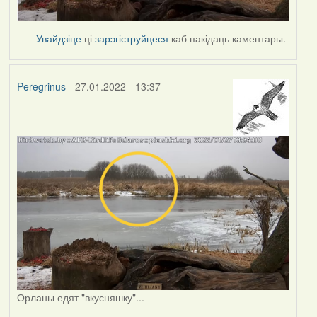
Увайдзіце
ці
зарэгіструйцеся
каб пакідаць каментары.
Peregrinus
- 27.01.2022 - 13:37
Орланы едят "вкусняшку"...