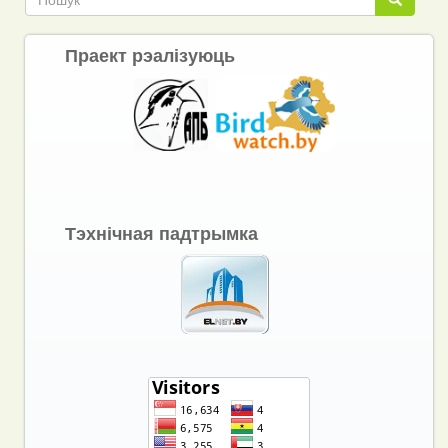
Праект рэалізуюць
Тэхнічная падтрымка