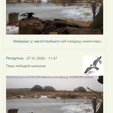
Увайдзіце
ці
зарэгіструйцеся
каб пакідаць каментары.
Peregrinus
- 27.01.2022 - 11:47
Пара лебедей-шипунов