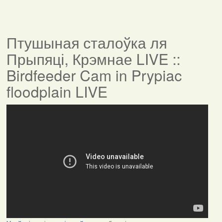
Птушыная сталоўка ля
Прыпяці, Крэмнае LIVE ::
Birdfeeder Cam in Prypiac
floodplain LIVE