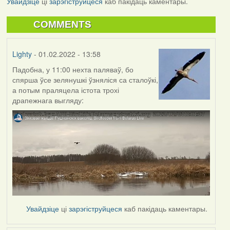
Увайдзіце
ці
зарэгіструйцеся
каб пакідаць каментары.
COMMENTS
Lighty
- 01.02.2022 - 13:58
Падобна, у 11:00 нехта паляваў, бо
спярша ўсе зелянушкі ўзняліся са сталоўкі,
а потым праляцела істота трохі
драпежнага выгляду:
Увайдзіце
ці
зарэгіструйцеся
каб пакідаць каментары.