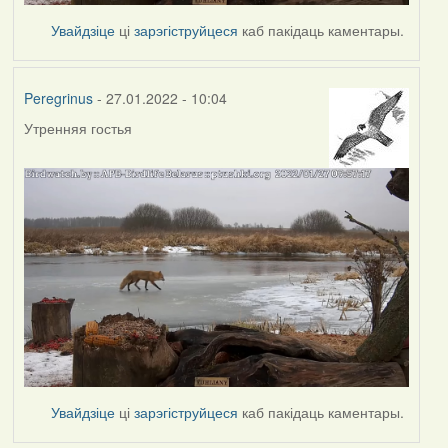
Увайдзіце
ці
зарэгіструйцеся
каб пакідаць каментары.
Peregrinus
- 27.01.2022 - 10:04
Утренняя гостья
Увайдзіце
ці
зарэгіструйцеся
каб пакідаць каментары.