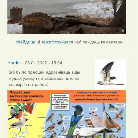
Увайдзіце
ці
зарэгіструйцеся
каб пакідаць каментары.
Harrier
- 26.01.2022 - 15:04
Каб было прасцей адрозніваць віды
птушак узімку і не забываць, што ім
насамрэч патрэбна: