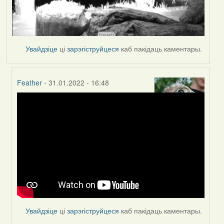
Увайдзіце
ці
зарэгіструйцеся
каб пакідаць каментары.
Feather
- 31.01.2022 - 16:48
In
reply
to
by
Peregrinus
Увайдзіце
ці
зарэгіструйцеся
каб пакідаць каментары.