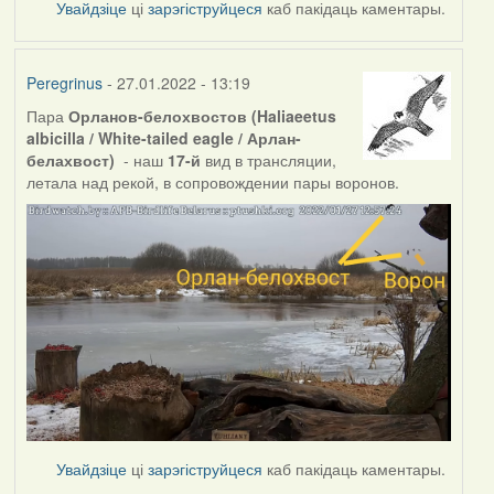
Увайдзіце
ці
зарэгіструйцеся
каб пакідаць каментары.
Peregrinus
- 27.01.2022 - 13:19
Пара
Орланов-белохвостов (Haliaeetus
albicilla / White-tailed eagle / Арлан-
белахвост)
- наш
17-й
вид в трансляции,
летала над рекой, в сопровождении пары воронов.
Увайдзіце
ці
зарэгіструйцеся
каб пакідаць каментары.