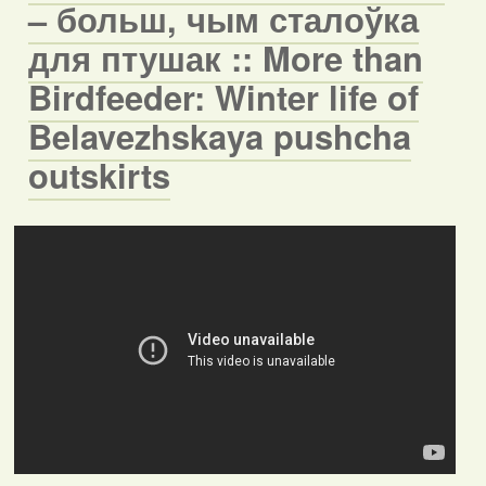
– больш, чым сталоўка
для птушак :: More than
Birdfeeder: Winter life of
Belavezhskaya pushcha
outskirts