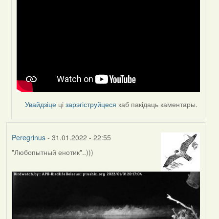
reply
to
by
Peregrinus
Увайдзіце
ці
зарэгіструйцеся
каб пакідаць каментары.
Peregrinus
- 31.01.2022 - 22:55
"Любопытный енотик"..)))