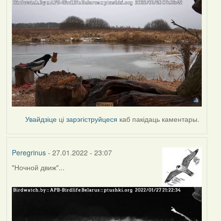
Увайдзіце
ці
зарэгіструйцеся
каб пакідаць каментары.
Peregrinus
- 27.01.2022 - 23:07
"Ночной движ"...