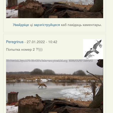
Увайдзіце
ці
зарэгіструйцеся
каб пакідаць каментары.
Peregrinus
- 27.01.2022 - 10:42
Попытка номер 2 ?!)))