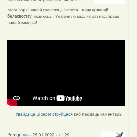
Мега-зоркі нашай трансляцыі сёлета –
пара арланаў-
белахвостаў
, якая есць і п’е рачную ваду як раз насупраць
нашай камеры!
Увайдзіце
ці
зарэгіструйцеся
каб пакідаць каментары.
Peregrinus
- 28.01.2022 - 11:29