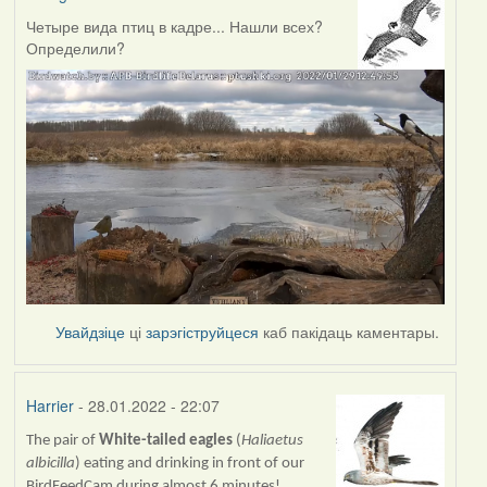
Четыре вида птиц в кадре... Нашли всех?
Определили?
Увайдзіце
ці
зарэгіструйцеся
каб пакідаць каментары.
Harrier
- 28.01.2022 - 22:07
The pair of
White-tailed eagles
(
Haliaetus
albicilla
) eating and drinking in front of our
BirdFeedCam during almost 6 minutes!