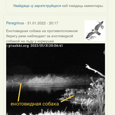
Увайдзіце
ці
зарэгіструйцеся
каб пакідаць каментары.
Peregrinus
- 31.01.2022 - 20:17
Енотовидная собака на противоположном
берегу реки наблюдает за енотовидной
собакой на льду у кормушки