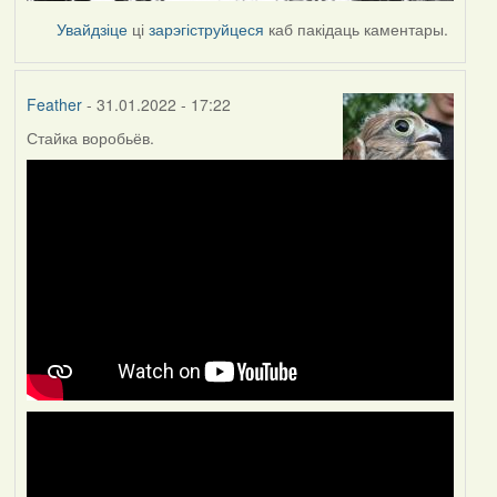
Увайдзіце
ці
зарэгіструйцеся
каб пакідаць каментары.
Feather
- 31.01.2022 - 17:22
Стайка воробьёв.