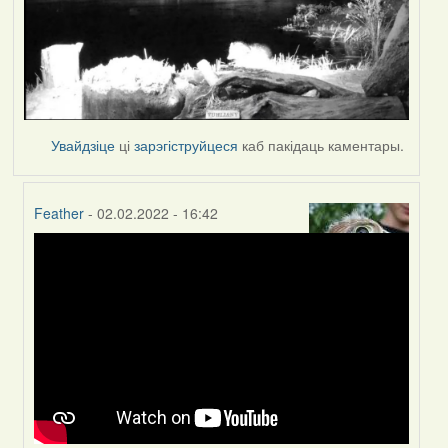
Увайдзіце
ці
зарэгіструйцеся
каб пакідаць каментары.
Feather
- 02.02.2022 - 16:42
In
reply
to
by
Peregrinus