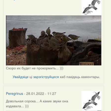
Скоро их будет не прокормить... )))
Увайдзіце
ці
зарэгіструйцеся
каб пакідаць каментары.
Peregrinus
- 28.01.2022 - 11:27
Довольная сорока... А какие звуки она
издавала... )))