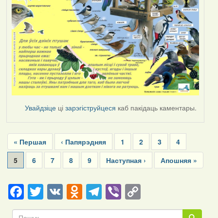
Увайдзіце
ці
зарэгіструйцеся
каб пакідаць каментары.
Pagination
First
« Першая
Previous
‹ Папярэдняя
Page
1
Page
2
Page
3
Page
4
page
page
Current
5
Page
6
Page
7
Page
8
Page
9
Next
Наступная ›
Last
Апошняя »
page
page
page
Facebook
Twitter
VK
Odnoklassniki
Telegram
Viber
Copy
Link
Пошук
Пошук