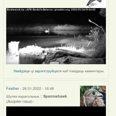
Увайдзіце
ці
зарэгіструйцеся
каб пакідаць каментары.
Feather
- 26.01.2022 - 16:48
Шуляк-карагольчык ::
Sparrowhawk
(
Accipiter nisus
):