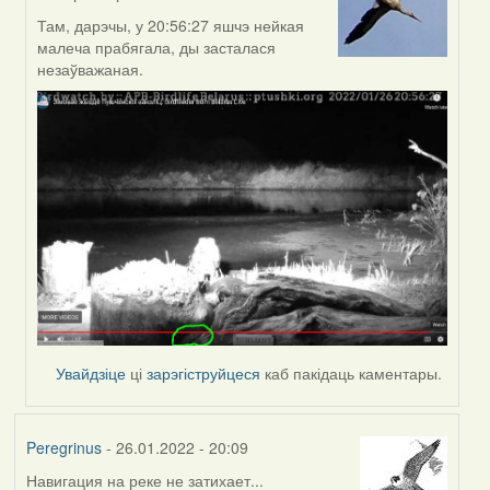
In
reply
Там, дарэчы, у 20:56:27 яшчэ нейкая
to
малеча прабягала, ды засталася
by
незаўважаная.
Peregrinus
Увайдзіце
ці
зарэгіструйцеся
каб пакідаць каментары.
Peregrinus
- 26.01.2022 - 20:09
Навигация на реке не затихает...