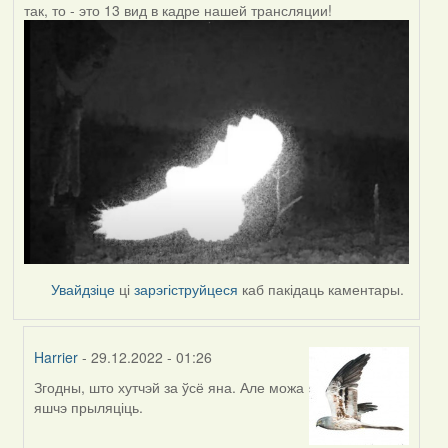
так, то - это 13 вид в кадре нашей трансляции!
Увайдзіце
ці
зарэгіструйцеся
каб пакідаць каментары.
Harrier
- 29.12.2022 - 01:26
Згодны, што хутчэй за ўсё яна. Але можа
In
яшчэ прыляціць.
reply
to