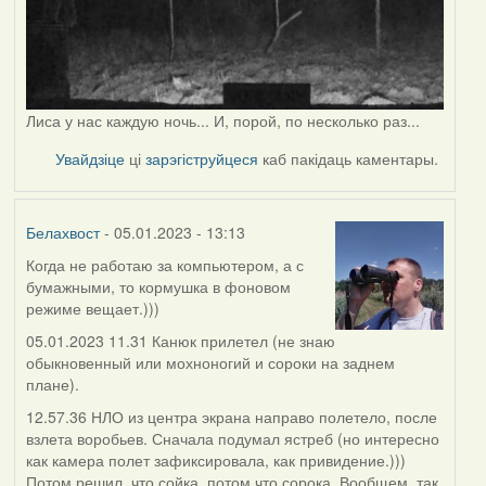
Лиса у нас каждую ночь... И, порой, по несколько раз...
Увайдзіце
ці
зарэгіструйцеся
каб пакідаць каментары.
Белахвост
- 05.01.2023 - 13:13
Когда не работаю за компьютером, а с
бумажными, то кормушка в фоновом
режиме вещает.)))
05.01.2023 11.31 Канюк прилетел (не знаю
обыкновенный или мохноногий и сороки на заднем
плане).
12.57.36 НЛО из центра экрана направо полетело, после
взлета воробьев. Сначала подумал ястреб (но интересно
как камера полет зафиксировала, как привидение.)))
Потом решил, что сойка, потом что сорока. Вообщем, так