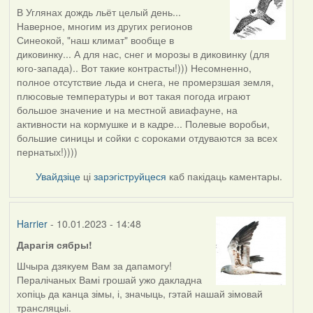
В Углянах дождь льёт целый день...
Наверное, многим из других регионов
Синеокой, "наш климат" вообще в
диковинку... А для нас, снег и морозы в диковинку (для
юго-запада).. Вот такие контрасты!))) Несомненно,
полное отсутствие льда и снега, не промерзшая земля,
плюсовые температуры и вот такая погода играют
большое значение и на местной авиафауне, на
активности на кормушке и в кадре... Полевые воробьи,
большие синицы и сойки с сороками отдуваются за всех
пернатых!))))
Увайдзіце
ці
зарэгіструйцеся
каб пакідаць каментары.
Harrier
- 10.01.2023 - 14:48
Дарагія сябры!
Шчыра дзякуем Вам за дапамогу!
Пералічаных Вамі грошай ужо дакладна
хопіць да канца зімы, і, значыць, гэтай нашай зімовай
трансляцыі.