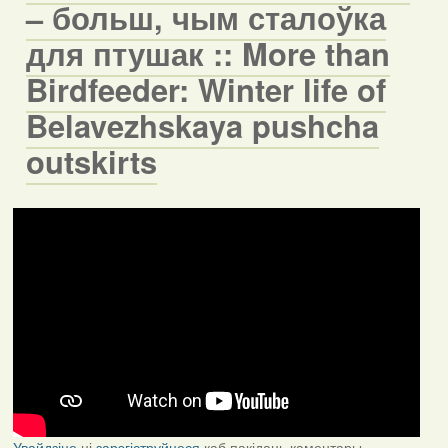
– больш, чым сталоўка
для птушак :: More than
Birdfeeder: Winter life of
Belavezhskaya pushcha
outskirts
Увайдзіце
ці
зарэгіструйцеся
каб пакідаць каментары.