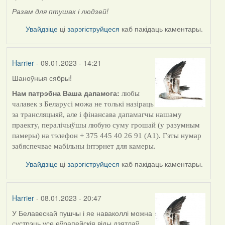
Разам для птушак і людзей!
Увайдзіце
ці
зарэгіструйцеся
каб пакідаць каментары.
Harrier
- 09.01.2023 - 14:21
Шаноўныя сябры!
Нам патрэбна Ваша дапамога:
любы
чалавек з Беларусі можа не толькі назіраць
за трансляцыяй, але і фінансава дапамагчы нашаму
праекту, пералічыўшы любую суму грошай (у разумным
памеры) на тэлефон + 375 445 40 26 91 (А1). Гэты нумар
забяспечвае мабільны інтэрнет для камеры.
Увайдзіце
ці
зарэгіструйцеся
каб пакідаць каментары.
Harrier
- 08.01.2023 - 20:47
У Белавескай пушчы і яе наваколлі можна
сустрэць усе еўрапейскія віды дзятлаў.