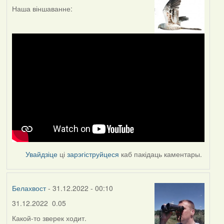
Наша віншаванне:
Увайдзіце
ці
зарэгіструйцеся
каб пакідаць каментары.
Белахвост
- 31.12.2022 - 00:10
31.12.2022 0.05
Какой-то зверек ходит.