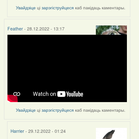
by
Увайдзіце
ці
зарэгіструйцеся
каб пакідаць каментары.
Peregrinus
Feather
- 28.12.2022 - 13:17
Увайдзіце
ці
зарэгіструйцеся
каб пакідаць каментары.
Harrier
- 29.12.2022 - 01:24