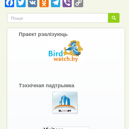
Facebook
Twitter
VK
Odnoklassniki
Telegram
Viber
Copy
Link
Пошук
Пошук
Праект рэалізуюць
Тэхнічная падтрымка