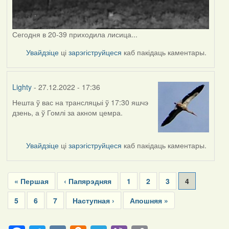
Сегодня в 20-39 приходила лисица...
Увайдзіце
ці
зарэгіструйцеся
каб пакідаць каментары.
Lighty
- 27.12.2022 - 17:36
Нешта ў вас на трансляцыі ў 17:30 яшчэ
дзень, а ў Гомлі за акном цемра.
Увайдзіце
ці
зарэгіструйцеся
каб пакідаць каментары.
Pagination
First
« Першая
Previous
‹ Папярэдняя
Page
1
Page
2
Page
3
Current
4
page
page
page
Page
5
Page
6
Page
7
Next
Наступная ›
Last
Апошняя »
page
page