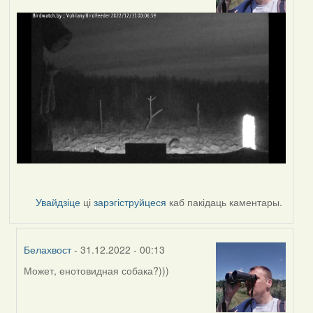
Увайдзіце
ці
зарэгіструйцеся
каб пакідаць каментары.
Белахвост
- 31.12.2022 - 00:13
Может, енотовидная собака?)))
In
reply
to