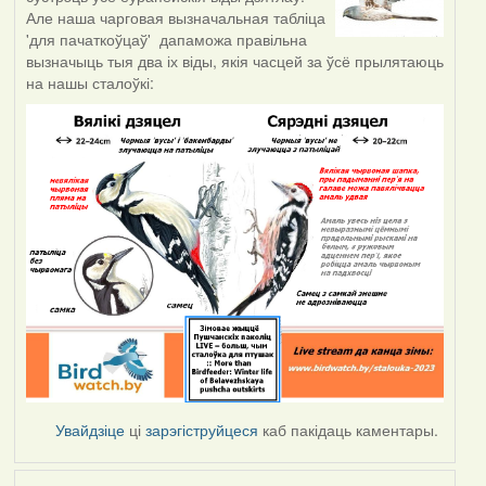
Але наша чарговая вызначальная табліца
'для пачаткоўцаў' дапаможа правільна
вызначыць тыя два іх віды, якія часцей за ўсё прылятаюць
на нашы сталоўкі:
Увайдзіце
ці
зарэгіструйцеся
каб пакідаць каментары.