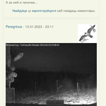
А за ней и лисичка...
Увайдзіце
ці
зарэгіструйцеся
каб пакідаць каментары.
Peregrinus
- 13.01.2023 - 23:11