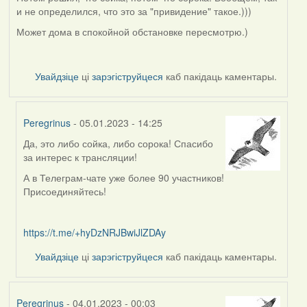
и не определился, что это за "привидение" такое.)))
Может дома в спокойной обстановке пересмотрю.)
Увайдзіце
ці
зарэгіструйцеся
каб пакідаць каментары.
Peregrinus
- 05.01.2023 - 14:25
Да, это либо сойка, либо сорока! Спасибо
In
за интерес к трансляции!
reply
to
А в Телеграм-чате уже более 90 участников!
by
Присоединяйтесь!
Белахвост
https://t.me/+hyDzNRJBwiJlZDAy
Увайдзіце
ці
зарэгіструйцеся
каб пакідаць каментары.
Peregrinus
- 04.01.2023 - 00:03