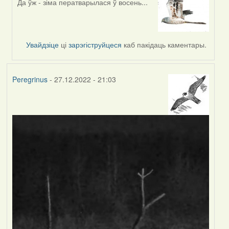
Да ўж - зіма ператварылася ў восень...
In
reply
to
by
Увайдзіце
ці
зарэгіструйцеся
каб пакідаць каментары.
Feather
Peregrinus
- 27.12.2022 - 21:03