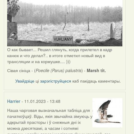
О как бывает... Решил глянуть, когда прилетел в кадр
канюк и что делал?.. в итоге отметил новый вид в
трансляции и на кормушке.... )))
Сівая сініца - (
Poecile (Parus) palustris
) -
Marsh tit.
Увайдзіце
ці
зарэгіструйцеся
каб пакідаць каментары.
Harrier
- 11.01.2023 - 13:48
Наша чарговая вызначальная табліца для
пачаткоўцаў. Віды, якія звычайна зімуюць у
адкрытай прасторы і ў снежныя дні іх
можна дзесяткамі, а часам і сотнямі
сустрэць уздоўж дарог і меліяратыўных каналаў, дзе