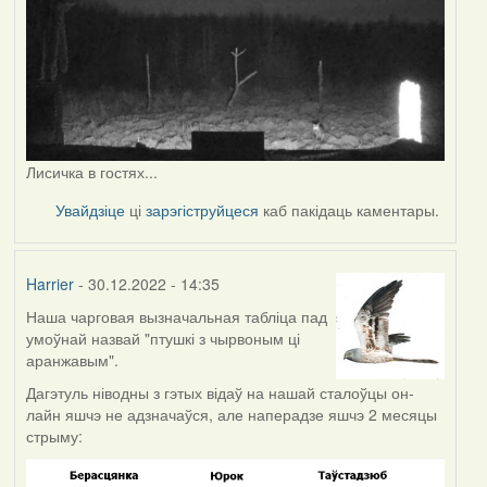
Лисичка в гостях...
Увайдзіце
ці
зарэгіструйцеся
каб пакідаць каментары.
Harrier
- 30.12.2022 - 14:35
Наша чарговая вызначальная табліца пад
умоўнай назвай "птушкі з чырвоным ці
аранжавым".
Дагэтуль ніводны з гэтых відаў на нашай сталоўцы он-
лайн яшчэ не адзначаўся, але наперадзе яшчэ 2 месяцы
стрыму: