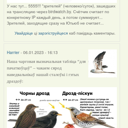
У нас тут... 5555!!! "зрителей" (человеко/суток), зашедших
на трансляцию через birdwatch.by. Счётчик считает по
конкретному IP каждый день, а потом суммирует...
Зрителей, заходящие сразу на Ютьюб не считает...
Увайдзіце
ці
зарэгіструйцеся
каб пакідаць каментары.
Harrier
- 06.01.2023 - 16:13
Наша чарговая вызначальная табліца “для
пачаткоўцаў” – чакаем сярод
наведвальнікаў нашай сталоўкі і гэтых
драздоў: