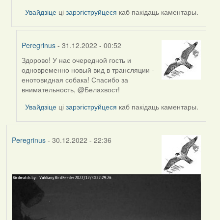
by
Увайдзіце
ці
зарэгіструйцеся
каб пакідаць каментары.
Белахвост
Peregrinus
- 31.12.2022 - 00:52
Здорово! У нас очередной гость и
In
одновременно новый вид в трансляции -
reply
енотовидная собака! Спасибо за
to
внимательность, @Белахвост!
by
Белахвост
Увайдзіце
ці
зарэгіструйцеся
каб пакідаць каментары.
Peregrinus
- 30.12.2022 - 22:36