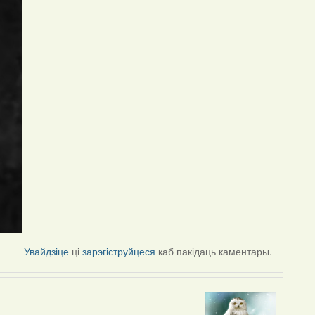
Увайдзіце
ці
зарэгіструйцеся
каб пакідаць каментары.