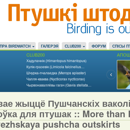
ПРА BIRDWATCH
ГАЛЕРЭЯ
CLUB200
ФОРУМ
СПІСЫ П
CLUB200
АПОШ
Хадулачнік (Himantopus himantopus)
Кулік-гразевік (Limicola falcinellus…
Шчурка-пчалаедка (Merops apiaster)
Чапля-кваква (Nycticorax nycticorax)
Чырвонаваллёвы гагач (Gavia stellata…
вае жыццё Пушчанскіх вакол
ўка для птушак :: More than Bi
vezhskaya pushcha outskirts