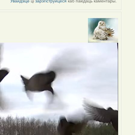
Увайдзіце
ці
зарэгіструйцеся
каб пакідаць каментары.