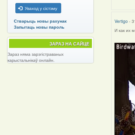
Уваход у сістэму
Стварыць новы рахунак
Vertigo
- 3
Запытаць новы пароль
И как их 
ЗАРАЗ НА САЙЦЕ
Зараз няма зарэгістраваных
карыстальнікаў онлайн.