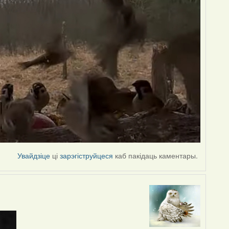
Увайдзіце
ці
зарэгіструйцеся
каб пакідаць каментары.