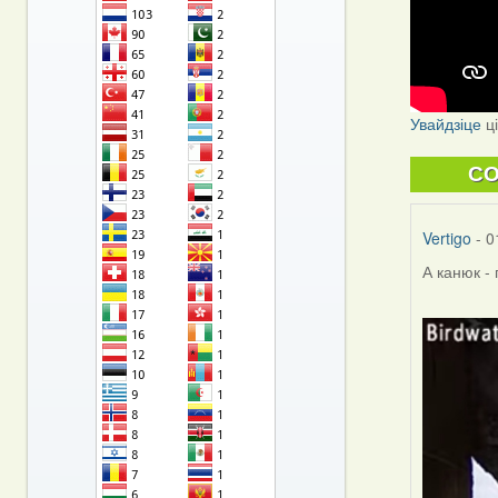
Увайдзіце
ц
C
Vertigo
- 0
А канюк -