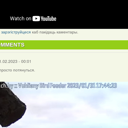
і
зарэгіструйцеся
каб пакідаць каментары.
OMMENTS
1.02.2023 - 00:01
 просто потянуться.