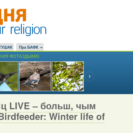
ТУШАК
Пра БАФК
НІЯ ФОТАЗДЫМКІ
іц LIVE – больш, чым
rdfeeder: Winter life of