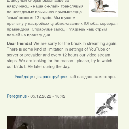
Шаноўныя сябры! Выбачайце за
нязручнасці - наша он-лайн трансляцыя
па невядомых прычынах прыпыняецца
'сама' кожныя 12 гадзін. Мы шукаем
прычыну у настройках ці абмежаваннях ЮТюба, сервера і
правайдэра. Спрабуйце зайсці і глядзець наш стрым
пазней на працягу дня.
Dear friends!
We are sorry for the break in streaming again.
There is some kind of limitation in settings of YouTube or
server or provaider and every 12 hours our video stream
stops. We are looking for the reason - please, try to watch
our birds LIVE later during the day.
Увайдзіце
ці
зарэгіструйцеся
каб пакідаць каментары.
Peregrinus
- 05.12.2022 - 18:42