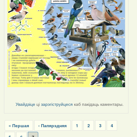
Увайдзіце
ці
зарэгіструйцеся
каб пакідаць каментары.
Pagination
First
« Першая
Previous
‹ Папярэдняя
Page
1
Page
2
Page
3
Page
4
page
page