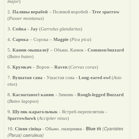
major
)
2.
Палявы
верабей
–
Полевой
воробей
-
Tree sparrow
(
Passer montanus
)
3.
Сойка -
Jay
(
Garrulus glandarius
)
4.
Сарока
– Сорока –
Magpie
(
Pica pica
)
5.
Канюх-мышалоў
– Обыкн. Канюк -
Common
buzzard
(
Buteo
buteo
)
6.
Крумкач
– Ворон –
Raven
(
Corvus corax
)
7.
Вушатая сава
- Ушастая сова -
Long-eared owl
(
Asio
otus
)
8.
Касматаногі канюх
- Зимняк -
Rough-legged Buzzard
(
Buteo lagopus
)
9.
Шуляк-карагольчык
- Ястреб-перепелятнік -
Sparrowhawk
(
Accipiter nisus
)
10.
Обыкн. лазоревка -
Blue tit
(Cyanistes
Сіняя сініца
-
(Parus) caeruleus)