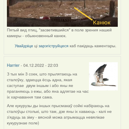
Пятый вид птиц, "засветившийся" в поле зрения нашей
камеры - обыкновенный канюк.
Увайдзіце
ці
зарэгіструйцеся
каб пакідаць каментары.
Harrier
- 04.12.2022 - 22:03
З тых мін 3 соек, што прылятаюць на
сталоўку, здаецца ёсць адна, якая
саступае двум іншым і або яны яе
праганяюць з ежы, або яна адлятае на час
іх харчавання там сама.
Але кукурузы ды іншых прысмакаў сойкі набіраюць на
сталоўцы столькі, што там, дзе яны іх хаваюць - калі не
з'ядуць за зіму - вясной можа атрымацца невялікае
кукурузнае поле)