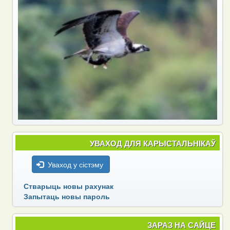
УВАХОД ДЛЯ КАРЫСТАЛЬНІКАЎ
Уваход у сістэму
Стварыць новы рахунак
Запытаць новы пароль
ЗАРАЗ НА САЙЦЕ