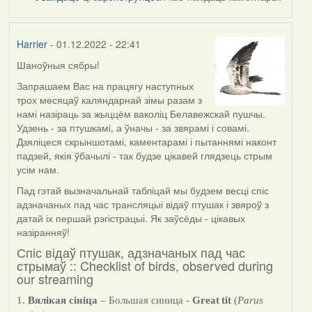
Harrier
- 01.12.2022 - 22:41
Шаноўныя сябры!
Запрашаем Вас на працягу наступных
трох месяцаў каляндарнай зімы разам з
намі назіраць за жыццём ваколіц Белавежскай пушчы.
Удзень - за птушкамі, а ўначы - за звярамі і совамі.
Дзяліцеся скрыншотамі, каментарамі і пытаннямі наконт
падзей, якія ўбачылі - так будзе цікавей глядзець стрым
усім нам.
Пад гэтай вызначальнай табліцай мы будзем весці спіс
адзначаных пад час трансляцыі відаў птушак і звяроў з
датай іх першай рэгістрацыі. Як заўсёды - цікавых
назіранняў!
Спіс відаў птушак, адзначаных пад час
стрымаў :: Checklist of birds, observed during
our streaming
1.
Вялікая сініца
– Большая синица -
Great
tit
(
Parus