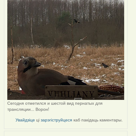
Сегодня отметился и шестой вид пернатых для
трансляции... Ворон!
Увайдзіце
ці
зарэгіструйцеся
каб пакідаць каментары.