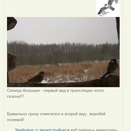
Синица большая - первый вид в трансляции этого
сезона!!!
Буквально сразу отметился и второй вид - воробей
полевой!
Увайдзіце
ці
зарэгіструйцеся
каб пакідаць каментары.