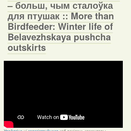
– больш, чым сталоўка
для птушак :: More than
Birdfeeder: Winter life of
Belavezhskaya pushcha
outskirts
Увайдзіце
ці
зарэгіструйцеся
каб пакідаць каментары.