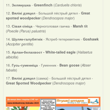
11.
Зелянушка
-
Greenfinch
(
Carduelis chloris
)
12.
Вялікі дзяцел
- Большой пёстрый дятел -
Great
spotted woodpecker
(
Dendrocopos major
)
13.
Сівая сініца
- Черноголовая гаичка -
Marsh tit
(
Poecile (Parus) palustris
)
14.
Шуляк-галубятнік
- Ястреб-тетеревятник -
Goshawk
(
Accipiter gentilis
)
15.
Арлан-белахвост - White-tailed eagle
(
Haliaetus
albicilla
)
16.
Гусь-гуменніца
- Гуменник -
Bean goose
(
Abser
fabalis
)
17.
Вялікі дзяцел
(самка) - Большой пёстрый дятел -
Great Spotted Woodpecker
(
Dendrocopos major
)