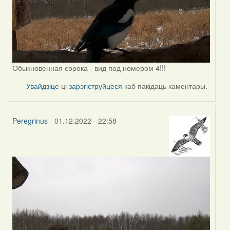
Обыкновенная сорока - вид под номером 4!!!
Увайдзіце
ці
зарэгіструйцеся
каб пакідаць каментары.
Peregrinus
- 01.12.2022 - 22:58