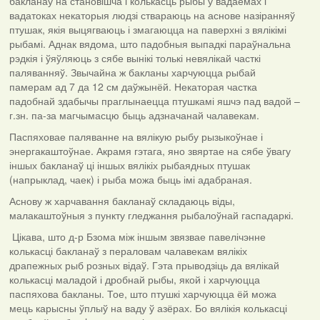
бакланаў на становішча і колькасць рыбы ў вадаёмах і
вадатоках некаторыя людзі ствараюць на аснове назіранняў
птушак, якія выцягваюць і змагаюцца на паверхні з вялікімі
рыбамі. Аднак вядома, што падобныя выпадкі параўнальна
рэдкія і ўяўляюць з сябе вынікі толькі невялікай часткі
паляванняў. Звычайна ж бакланы харчуюцца рыбай
памерам ад 7 да 12 см даўжынёй. Некаторая частка
падобнай здабычы праглынаецца птушкамі яшчэ пад вадой –
г.зн. па-за магчымасцю быць адзначанай чалавекам.
Паспяховае паляванне на вялікую рыбу рызыкоўнае і
энергакаштоўнае. Акрамя гэтага, яно звяртае на сябе ўвагу
іншых бакланаў ці іншых вялікіх рыбаядных птушак
(напрыклад, чаек) і рыба можа быць імі адабраная.
Аснову ж харчавання бакланаў складаюць віды,
малакаштоўныя з пункту гледжання рыбалоўнай гаспадаркі.
Цікава, што д-р Бзома між іншым звязвае павелічэнне
колькасці бакланаў з пераловам чалавекам вялікіх
драпежных рыб розных відаў. Гэта прыводзіць да вялікай
колькасці маладой і дробнай рыбы, якой і харчуюцца
паспяхова бакланы. Тое, што птушкі харчуюцца ёй можа
мець карысны ўплыў на ваду ў азёрах. Бо вялікія колькасці