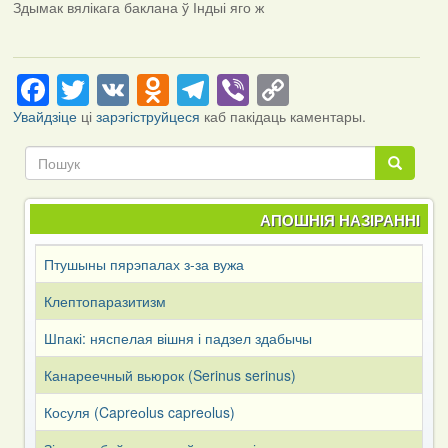
Здымак вялікага баклана ў Індыі яго ж
Facebook
Twitter
VK
Odnoklassniki
Telegram
Viber
Copy
Link
Увайдзіце
ці
зарэгіструйцеся
каб пакідаць каментары.
Пошук
Пошук
АПОШНІЯ НАЗІРАННІ
Птушыны пярэпалах з-за вужа
Клептопаразитизм
Шпакі: няспелая вішня і падзел здабычы
Канареечный вьюрок (Serinus serinus)
Косуля (Capreоlus capreоlus)