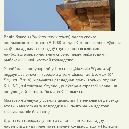
Вялікі баклан (
Phalacrocorax carbo
)
пасля свайго
пераможнага вяртання ў 1980-я гады ў многія краіны Еўропы
стаў там адным з тых відаў птушак, якія выклікаюць
найбольш эмацыянальныя спрэчкі паміж рыбаводамі і
рыбакамі і іншай часткай грамадзтва.
У найбольш папулярнай у Польшчы „Gazecie Wyborczej”
нядаўна з’явілася інтэрвью з д-рам Шымонам Бзомам (dr
Szymon Bzom), кіраўніком даследчай групы водных птушак
KULING, які таксама з’яўляецца аўтарам стратэгіі кіравання
папуляцыяй вялікага баклана ў Польшчы.
Матэрыял з’явіўся ў сувязі з дазволам Рэгіянальнай дырэкцыі
аховы навакольнага асяроддзя ў Ольштыне на адстрэл
тысячы вялікіх бакланаў.
Д-р Бзома падкрэсліў, што за апошнія некалькі гадоў
наступіла дынамічнае павелічэнне колькасці віду ў Польшчы.