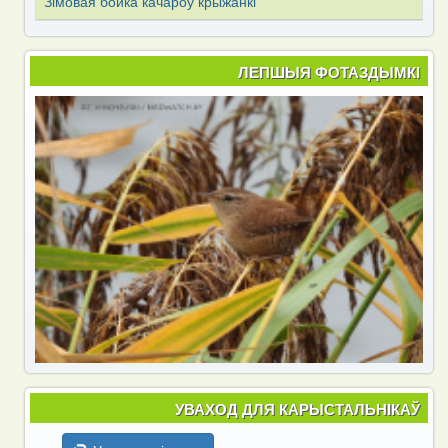
Зімовая бойка качароў крыжанкі
ЛЕПШЫЯ ФОТАЗДЫМКІ
УВАХОД ДЛЯ КАРЫСТАЛЬНІКАЎ