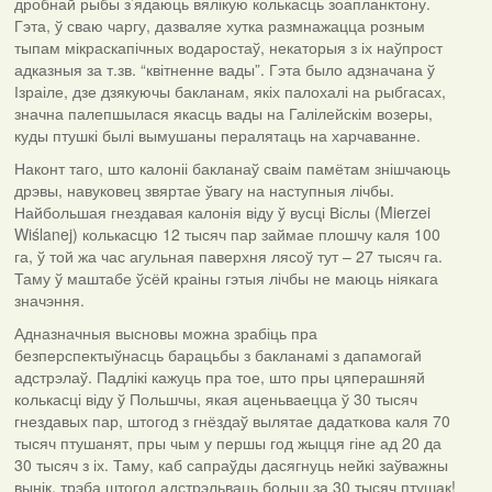
дробнай рыбы з’ядаюць вялікую колькасць зоапланктону.
Гэта, ў сваю чаргу, дазваляе хутка размнажацца розным
тыпам мікраскапічных водаростаў, некаторыя з іх наўпрост
адказныя за т.зв. “квітненне вады”. Гэта было адзначана ў
Ізраіле, дзе дзякуючы бакланам, якіх палохалі на рыбгасах,
значна палепшылася якасць вады на Галілейскім возеры,
куды птушкі былі вымушаны пералятаць на харчаванне.
Наконт таго, што калоніі бакланаў сваім памётам знішчаюць
дрэвы, навуковец звяртае ўвагу на наступныя лічбы.
Найбольшая гнездавая калонія віду ў вусці Віслы (Mierzei
Wiślanej) колькасцю 12 тысяч пар займае плошчу каля 100
га, ў той жа час агульная паверхня лясоў тут – 27 тысяч га.
Таму ў маштабе ўсёй краіны гэтыя лічбы не маюць ніякага
значэння.
Адназначныя высновы можна зрабіць пра
безперспектыўнасць барацьбы з бакланамі з дапамогай
адстрэлаў. Падлікі кажуць пра тое, што пры цяперашняй
колькасці віду ў Польшчы, якая аценьваецца ў 30 тысяч
гнездавых пар, штогод з гнёздаў вылятае дадаткова каля 70
тысяч птушанят, пры чым у першы год жыцця гіне ад 20 да
30 тысяч з іх. Таму, каб сапраўды дасягнуць нейкі заўважны
вынік, трэба штогод адстрэльваць больш за 30 тысяч птушак!