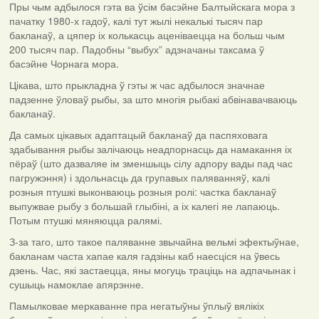
Пры чым адбылося гэта ва ўсім басэйне Балтыйскага мора з
пачатку 1980-х гадоў, калі тут жылі некалькі тысяч пар
бакланаў, а цяпер іх колькасць аценіваецца на больш чым
200 тысяч пар. Падобны “выбух” адзначаны таксама ў
басэйне Чорнага мора.
Цікава, што прыкладна ў гэты ж час адбылося значнае
падзенне ўловаў рыбы, за што многія рыбакі абвінавачваюць
бакланаў.
Да самых цікавых адаптацый бакланаў да паспяховага
здабывання рыбы залічаюць неадпорнасць да намакання іх
пёраў (што дазваляе ім зменшыць сілу адпору вады пад час
пагружэння) і здольнасць да групавых паляванняў, калі
розныя птушкі выконваюць розныя ролі: частка бакланаў
выпужвае рыбу з большай глыбіні, а іх калегі яе лапаюць.
Потым птушкі мяняюцца ралямі.
З-за таго, што такое паляванне звычайна вельмі эфектыўнае,
бакланам часта хапае каля гадзіны каб наесціся на ўвесь
дзень. Час, які застаецца, яны могуць траціць на адпачынак і
сушыць намоклае апярэнне.
Памылковае меркаванне пра негатыўны ўплыў вялікіх