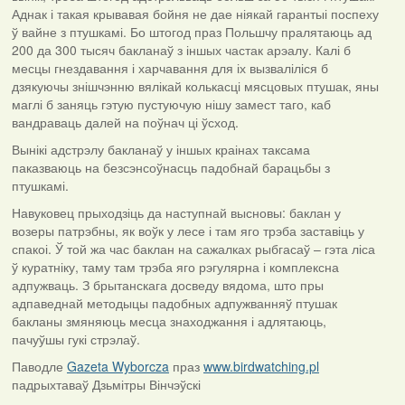
Аднак і такая крывавая бойня не дае ніякай гарантыі поспеху
ў вайне з птушкамі. Бо штогод праз Польшчу пралятаюць ад
200 да 300 тысяч бакланаў з іншых частак арэалу. Калі б
месцы гнездавання і харчавання для іх вызваліліся б
дзякуючы знішчэнню вялікай колькасці мясцовых птушак, яны
маглі б заняць гэтую пустуючую нішу замест таго, каб
вандраваць далей на поўнач ці ўсход.
Вынікі адстрэлу бакланаў у іншых краінах таксама
паказваюць на безсэнсоўнасць падобнай барацьбы з
птушкамі.
Навуковец прыходзіць да наступнай высновы: баклан у
возеры патрэбны, як воўк у лесе і там яго трэба заставіць у
спакоі. Ў той жа час баклан на сажалках рыбгасаў – гэта ліса
ў куратніку, таму там трэба яго рэгулярна і комплексна
адпужваць. З брытанскага досведу вядома, што пры
адпаведнай методыцы падобных адпужванняў птушак
бакланы змяняюць месца знаходжання і адлятаюць,
пачуўшы гукі стрэлаў.
Паводле
Gazeta Wyborcza
праз
www.birdwatching.pl
падрыхтаваў Дзьмітры Вінчэўскі