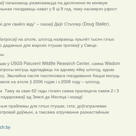
осаў пачынаюць размнажацца па дасягненні як мінімум
ынае гнездаваць нават у 8 ці 9 год, таму насамрэч узрост
для свайго віду” – сказаў Даўг Стэллер (Doug Staller),
батросаў на атоле, штогод назіраюць прылёт тысяч гэтых
 дадзеных для марскіх птушак тропікаў у Свеце.
ры.
шак у USGS Patuxent Wildlife Research Center, самка Wisdom
батросы могуць адкладваць па аднаму яйку штогод, аднак
асу. Звычайна пасля паспяховага гнездавання бацькі могуць
ала на атоле ў 2006 годзе і з 2008 году – штогод.
 Таму за свае 62 гады гэтаяч самка праляцела паміж 2 і 3
6 падарожжаў ад Зямлі да Месяца і назад!
сныя праблемы для гэтых птушак, гэта: доўгатралевае
аметровай даўжыні, а таксама атручванне разнастайным
ch.by