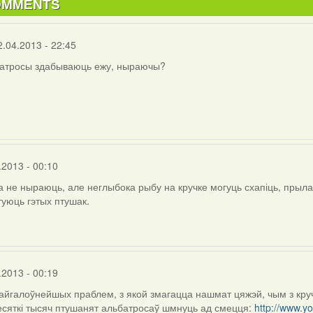
OMMENTS
2.04.2013 - 22:45
батросы здабываюць ежу, ныраючы?
.2013 - 00:10
 не ныраюць, але неглыбока рыбу на кручке могуць схапіць, прылад
туюць гэтых птушак.
.2013 - 00:19
айгалоўнейшых праблем, з якой змагацца нашмат цяжэй, чым з кручк
есяткі тысяч птушанят альбатросаў шмнуць ад смецця:
http://www.