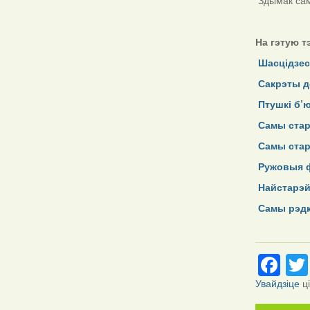
Здымак са
На гэтую т
Шасцідзес
Сакрэты д
Птушкі б’
Самы стар
Самы стар
Ружовыя ф
Найстарэ
Самы рэдк
Fa
Увайдзіце
ц