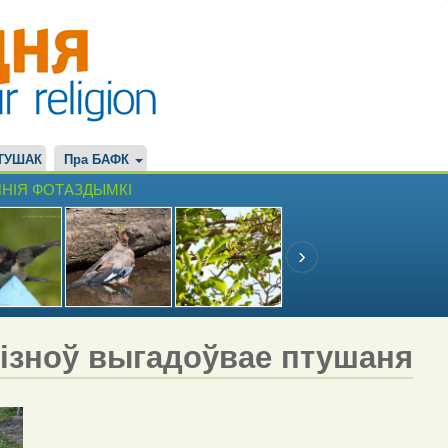
ТУШАК
Пра БАФК
НІЯ ФОТАЗДЫМКІ
 ізноў выгадоўвае птушаня