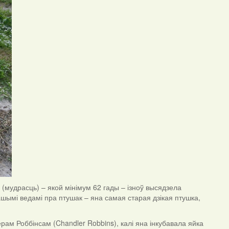
(мудрасць) – якой мінімум 62 гады – ізноў высядзела
нашымі ведамі пра птушак – яна самая старая дзікая птушка,
ам Роббінсам (Chandler Robbins), калі яна інкубавала яйка