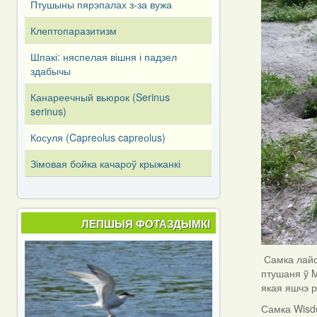
Птушыны пярэпалах з-за вужа
Клептопаразитизм
Шпакі: няспелая вішня і падзел
здабычы
Канареечный вьюрок (Serinus
serinus)
Косуля (Capreоlus capreоlus)
Зімовая бойка качароў крыжанкі
ЛЕПШЫЯ ФОТАЗДЫМКІ
Самка лайс
птушаня ў M
якая яшчэ 
Самка Wisdo