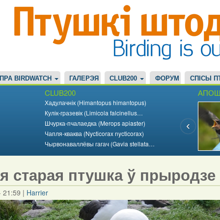
ПРА BIRDWATCH
ГАЛЕРЭЯ
CLUB200
ФОРУМ
СПІСЫ П
CLUB200
АПОШ
Хадулачнік (Himantopus himantopus)
Кулік-гразевік (Limicola falcinellus…
Шчурка-пчалаедка (Merops apiaster)
Чапля-кваква (Nycticorax nycticorax)
Чырвонаваллёвы гагач (Gavia stellata…
я старая птушка ў прыродзе
- 21:59
|
Harrier