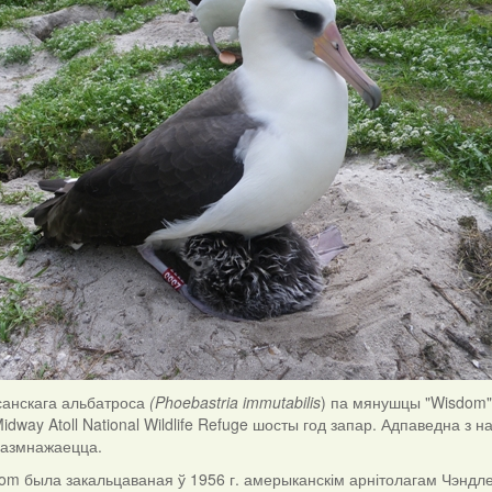
анскага альбатроса
(Phoebastria immutabilis
) па мянушцы "Wisdom" 
idway Atoll National Wildlife Refuge шосты год запар. Адпаведна з 
размнажаецца.
m была закальцаваная ў 1956 г. амерыканскім арнітолагам Чэндлер