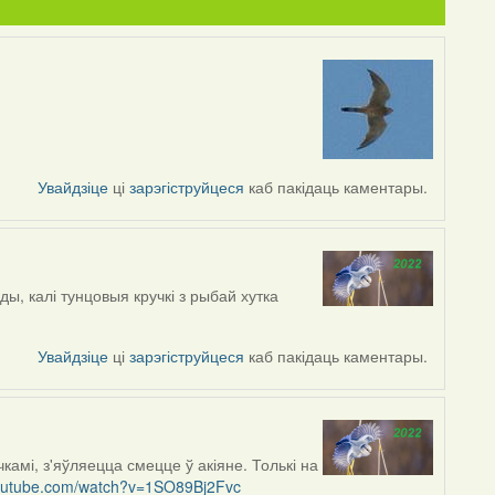
Увайдзіце
ці
зарэгіструйцеся
каб пакідаць каментары.
ы, калі тунцовыя кручкі з рыбай хутка
Увайдзіце
ці
зарэгіструйцеся
каб пакідаць каментары.
амі, з'яўляецца смецце ў акіяне. Толькі на
youtube.com/watch?v=1SO89Bj2Fvc