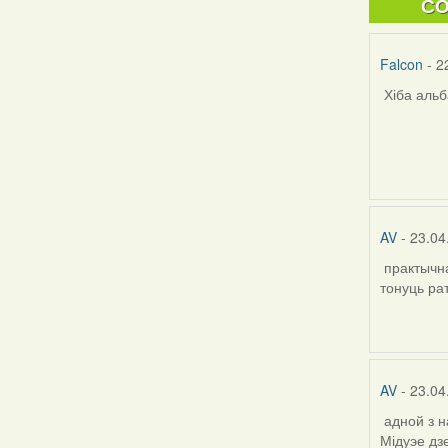
C
Falcon
- 2
Хіба аль
AV
- 23.04
практычна
In
тонуць ра
reply
to
by
Falcon
AV
- 23.04
адной з н
Мідуэе дз