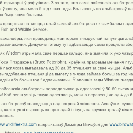
й тэрыторыі ў рэфугіюме. З-за таго, што самкі лайсанскіх альбатр
а ўзросту, яна мела 5 год яшчэ тады. Большасць жа альбатросаў пач
а быць яшчэ большы.
с працягвае натхняцца гэтай самкай альбатроса як сымбалем надзеі 
Fish and Wildlife Service.
і валанцёры, якія праводзяць маніторынг гняздуючай папуляцыі аль
 размнажэння. Дзякуючы гэтаму тут адбываецца самы працяглы збор
, як Wisdom атрымала сваё першае кальцо, яна змяніла іх ужо чаты
юса Пітэрджона (Bruce Peterjohn), кіраўніка праграмы мечання пту
сё паспяхова выгадавала ад 30 да 35 птушанят за сваё жыццё. Аль
 выгадоўванне птушаняці да вылету з гнязда займае больш за год ч
адзін або больш год “ адпачываючы. Ў апошнія гады Wisdom гнездав
айсанскія альбатросы пераадольваюць адлегласці ў 50-60 тысяч км.
м! Каб лепш уявіць такую адлегласць, можна перавесці яе ад 4 да 
а альбатросаў знаходзяцца пад пагрозай знікнення. Асноўныя суча
, калі птушкі ныраюць за прынадай і гінуць на кручках тралаў кіл
акіянах.
ww.
wildlifeextra
.
com
падрыхтаваў Дзьмітры Вінчэўскі для
www.birdwat