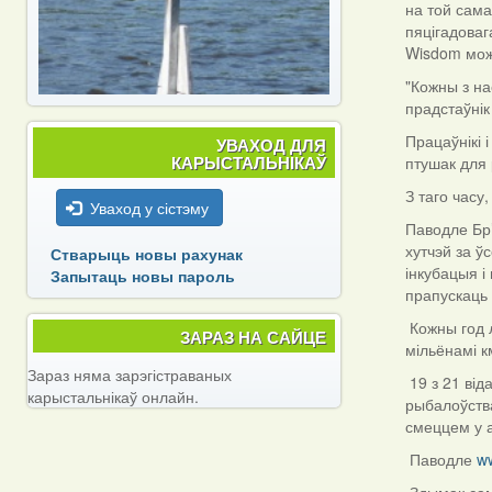
на той сама
пяцігадоваг
Wisdom мож
"Кожны з на
прадстаўнік 
Працаўнікі 
УВАХОД ДЛЯ
КАРЫСТАЛЬНІКАЎ
птушак для
З таго часу
Уваход у сістэму
Паводле Бр’
хутчэй за ў
Стварыць новы рахунак
інкубацыя і
Запытаць новы пароль
прапускаць 
Кожны год л
ЗАРАЗ НА САЙЦЕ
мільёнамі к
Зараз няма зарэгістраваных
19 з 21 від
карыстальнікаў онлайн.
рыбалоўства
смеццем у 
Паводле
w