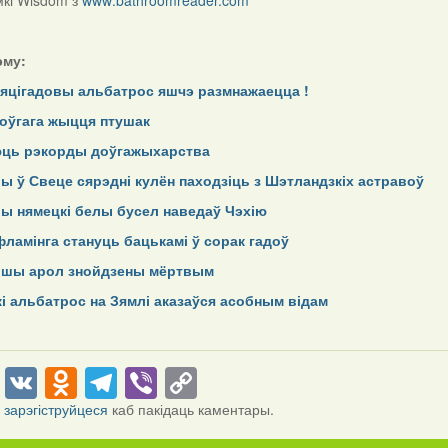
мкі
Wisdom
з
www
.bathroomreader.com
эму:
яцігадовы альбатрос яшчэ размнажаецца !
оўгага жыцця птушак
юць рэкорды доўгажыхарства
ы ў Свеце сярэдні кулён паходзіць з Шэтландзкіх астравоў
ы нямецкі белы бусел наведаў Чэхію
ламінга стануць бацькамі ў сорак гадоў
йшы арол знойдзены мёртвым
і альбатрос на Зямлі аказаўся асобным відам
cebook
Twitter
VK
Odnoklassniki
Telegram
Viber
Copy
Link
і
зарэгіструйцеся
каб пакідаць каментары.