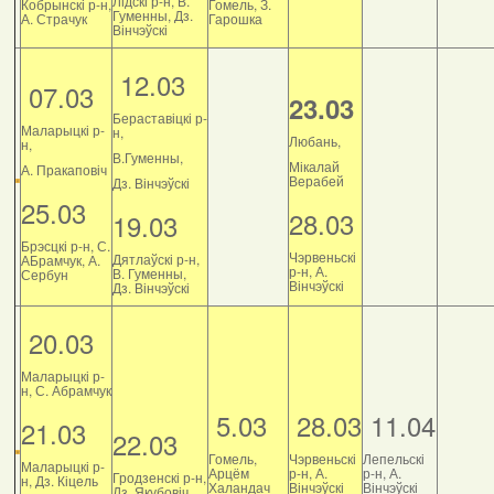
Лідскі р-н, В.
Кобрынскі р-н,
Гомель, З.
Гуменны, Дз.
А. Страчук
Гарошка
Вінчэўскі
12.03
07.03
23.03
Бераставіцкі р-
Маларыцкі р-
н,
Любань,
н,
В.Гуменны,
Мікалай
А. Пракаповіч
Верабей
Дз. Вінчэўскі
25.03
28.03
19.03
Брэсцкі р-н, С.
Чэрвеньскі
Дятлаўскі р-н,
АБрамчук, А.
р-н, А.
В. Гуменны,
Сербун
Вінчэўскі
Дз. Вінчэўскі
20.03
Маларыцкі р-
н, С. Абрамчук
5.03
28.03
11.04
21.03
22.03
Гомель,
Чэрвеньскі
Лепельскі
Маларыцкі р-
Арцём
р-н, А.
р-н, А.
Гродзенскі р-н,
н, Дз. Кіцель
Халандач
Вінчэўскі
Вінчэўскі
Дз. Якубовіч