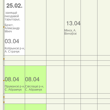
25.02.
заняццё
гнездавой
тэрыторыі,
13.04
Брэст,
Аляксандр
Мінск, А.
Мініч
Вінчэўскі
03.04
Кобрынскі р-н,
А. Страчук
08.04
08.04
Пружанскі р-н,
Свіслацкі р-н,
С. Абрамчук
С. Абрамчук