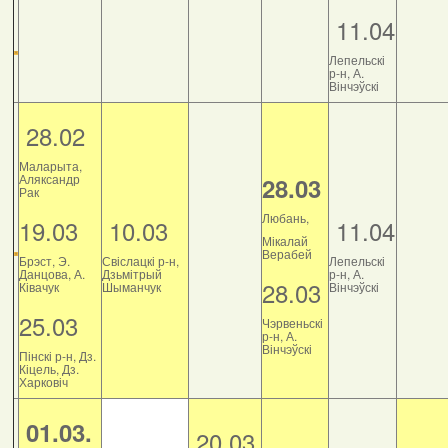
11.04
Лепельскі
р-н, А.
Вінчэўскі
28.02
Маларыта,
Аляксандр
28.03
Рак
Любань,
19.03
10.03
11.04
Мікалай
Верабей
Брэст, Э.
Свіслацкі р-н,
Лепельскі
Данцова, А.
Дзьмітрый
р-н, А.
28.03
Ківачук
Шыманчук
Вінчэўскі
25.03
Чэрвеньскі
р-н, А.
Вінчэўскі
Пінскі р-н, Дз.
Кіцель, Дз.
Харковіч
01.03.
20.03