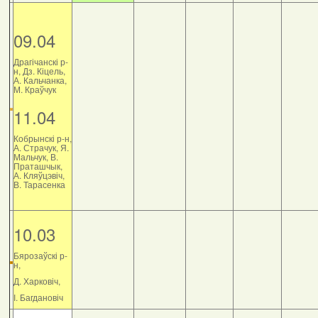
09.04
Драгічанскі р-
н, Дз. Кіцель,
А. Кальчанка,
М. Краўчук
11.04
Кобрынскі р-н,
А. Страчук, Я.
Мальчук, В.
Праташчык,
А. Кляўцэвіч,
В. Тарасенка
10.03
Бярозаўскі р-
н,
Д. Харковіч,
І. Багдановіч