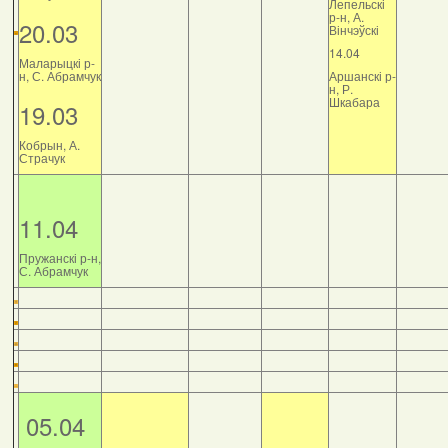
Лепельскі
р-н, А.
20.03
Вінчэўскі
14.04
Маларыцкі р-
н, С. Абрамчук
Аршанскі р-
н, Р.
Шкабара
19.03
Кобрын, А.
Страчук
11.04
Пружанскі р-н,
С. Абрамчук
05.04