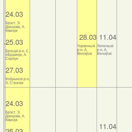
24.03
Брэст, Э.
Данцова, А.
Ківачук
28.03
11.04
25.03
Чэрвеньскі
Лепельскі
р-н, А.
р-н, А.
Брэсцкі р-н, С.
Вінчэўскі
Вінчэўскі
АБрамчук, А.
Сербун
27.03
Кобрынскі р-н,
А. Страчук
24.03
Брэст, Э.
Данцова, А.
Ківачук
11.04
25.03