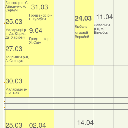
Брэсцкі р-н, С.
31.03
АБрамчук, А.
Сербун
11.04
Гродзенскі р-н,
24.03
25.03
Г. Гулеўскі
Лепельскі
Любань,
9.04
р-н, А.
Маларыцкі р-
Вінчэўскі
Мікалай
н, Дз. Кіцель,
Верабей
Дз. Харковіч
Гродзенскі р-н,
Я. Сліж
27.03
Кобрынскі р-н,
А. Страчук
30.03
Маларыцкі р-
н, А. Рак
14.04
25.03
02.04