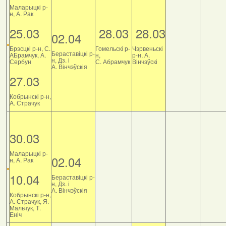
Маларыцкі р-
н, А. Рак
25.03
28.03
28.03
02.04
Брэсцкі р-н, С.
Гомельскі р-
Чэрвеньскі
Бераставіцкі р-
АБрамчук, А.
н,
р-н, А.
н, Дз. і
Сербун
С. Абрамчук
Вінчэўскі
А. Вінчэўскія
27.03
Кобрынскі р-н,
А. Страчук
30.03
Маларыцкі р-
02.04
н, А. Рак
10.04
Бераставіцкі р-
н, Дз. і
А. Вінчэўскія
Кобрынскі р-н,
А. Страчук, Я.
Мальчук, Т.
Еніч