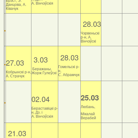
Брэст, Э.
А. Вінчэўскія
Данцова, А.
Ківачук
28.03
Чэрвеньскі
р-н, А.
Вінчэўскі
28.03
3.03
27.03
Гомельскі р-
Беражаны,
н,
Кобрынскі р-н,
Жорж Гулеўскі
С. Абрамчук
А. Страчук
25.03
02.04
Любань,
Бераставіцкі р-
н, Дз. і
Мікалай
А. Вінчэўскія
Верабей
21.03