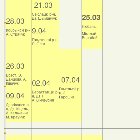
21.03
Свіслацкі р-н,
25.03
28.03
Дз. Шыманчук
Любань,
9.04
Кобрынскі р-н,
Мікалай
А. Страчук
Верабей
Гродзенскі р-н,
Я. Сліж
26.03
Брэст, Э.
07.04
Данцова, А.
02.04
Ківачук
Гомельскі р-
Бераставіцкі р-
09.04
н, З.
н, Дз. і
Гарошка
А. Вінчэўскія
Драгічанскі р-
н, Дз. Кіцель,
А. Кальчанка,
М. Краўчук