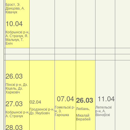
Брэст, Э.
Данцова, А.
Ківачук
10.04
Кобрынскі р-н,
А. Страчук, Я.
Мальчук, Т.
Еніч
26.03
Пінскі р-н, Дз.
Кіцель, Дз.
Харковіч
07.04
11.04
26.03
27.03
02.04
Гомельскі р-
Лепельскі
Любань,
Гродзенскі р-н,
н, З.
р-н, А.
Кобрынскі р-н,
Дз. Якубовіч
Гарошка
Вінчэўскі
Мікалай
А. Страчук
Верабей
28.03