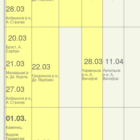
28.03
Кобрынскі р-н,
А. Страчук
20.03
Брэст, А.
Сербун
28.03
11.04
21.03
22.03
Чэрвеньскі
Лепельскі
Маларыцкі р-
р-н, А.
р-н, А.
Гродзенскі р-н,
н, Дз. Кіцель
Вінчэўскі
Вінчэўскі
Дз. Якубовіч
27.03
Кобрынскі р-н,
А. Страчук
01.03.
Каменец,
Вадзім
Пракапчук