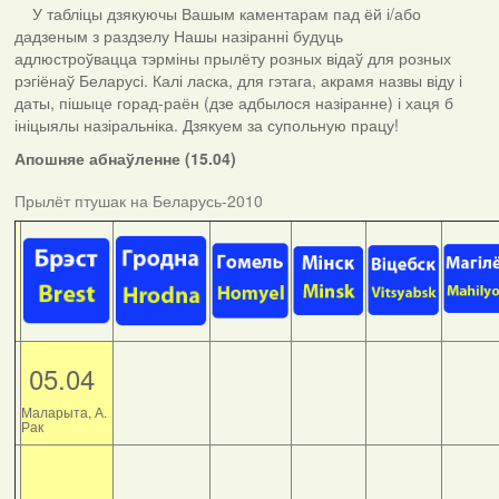
У табліцы дзякуючы Вашым каментарам пад ёй і/або
дадзеным з раздзелу Нашы назіранні будуць
адлюстроўвацца тэрміны прылёту розных відаў для розных
рэгіёнаў Беларусі. Калі ласка, для гэтага, акрамя назвы віду і
даты, пішыце горад-раён (дзе адбылося назіранне) і хаця б
ініцыялы назіральніка. Дзякуем за супольную працу!
Апошняе абнаўленне (15.04)
Прылёт птушак на Беларусь-2010
05.04
Маларыта, А.
Рак