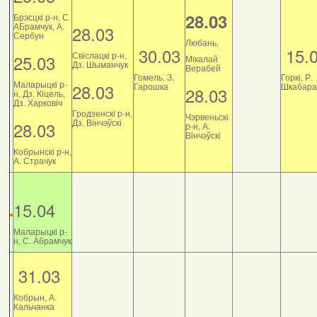
28.03
Брэсцкі р-н, С.
АБрамчук, А.
28.03
Сербун
Любань,
30.03
15.
Свіслацкі р-н,
25.03
Мікалай
Дз. Шыманчук
Верабей
Гомель, З.
Горкі, Р.
Маларыцкі р-
28.03
Гарошка
Шкабара
28.03
н, Дз. Кіцель,
Дз. Харковіч
Гродзенскі р-н,
Чэрвеньскі
Дз. Вінчэўскі
28.03
р-н, А.
Вінчэўскі
Кобрынскі р-н,
А. Страчук
15.04
Маларыцкі р-
н, С. Абрамчук
31.03
Кобрын, А.
Кальчанка