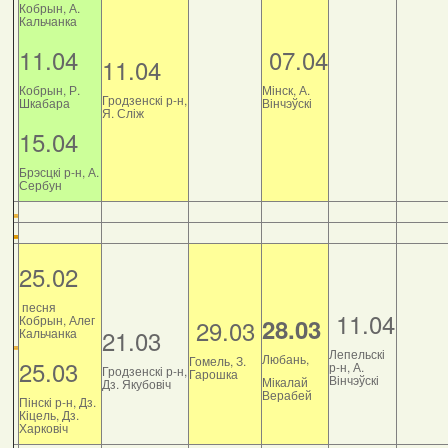
Кобрын, А.
Кальчанка
11.04
07.04
11.04
Кобрын, Р.
Мінск, А.
Гродзенскі р-н,
Шкабара
Вінчэўскі
Я. Сліж
15.04
Брэсцкі р-н, А.
Сербун
25.02
песня
11.04
Кобрын, Алег
28.03
29.03
21.03
Кальчанка
Лепельскі
Любань,
Гомель, З.
25.03
р-н, А.
Гродзенскі р-н,
Гарошка
Вінчэўскі
Мікалай
Дз. Якубовіч
Верабей
Пінскі р-н, Дз.
Кіцель, Дз.
Харковіч