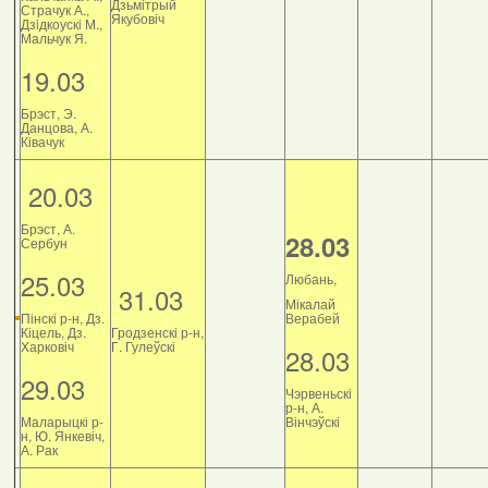
Дзьмітрый
Страчук А.,
Якубовіч
Дзiдкоускi М.,
Мальчук Я.
19.03
Брэст, Э.
Данцова, А.
Ківачук
20.03
Брэст, А.
28.03
Сербун
25.03
Любань,
31.03
Мікалай
Пінскі р-н, Дз.
Верабей
Кіцель, Дз.
Гродзенскі р-н,
Харковіч
Г. Гулеўскі
28.03
29.03
Чэрвеньскі
р-н, А.
Маларыцкі р-
Вінчэўскі
н, Ю. Янкевіч,
А. Рак