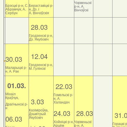
Чэрвеньскі
Брэсцкі р-н, С.
Бераставіцкі р-
р-н, А.
АБрамчук, А.
н, Дз. і
Вінчэўскі
Сербун
А. Вінчэўскія
28.03
Гродзенскі р-н,
Дз. Якубовіч
12.04
30.03
Гродзенскі р-н,
Маларыцкі р-
М. Гулінскі
н, А. Рак
01.03.
22.03
Міхаіл
Гомельскі р-
Краўчук,
н, А.
3.03
Халандач
Драгічынскі р-
н
Казіміроўка,
24.03
28.03
31.
Дзьмітрый
06.03
Якубовіч
Хойніцкі р-н,
Чэрвеньскі
Горацкі р
Арцём
р-н, А.