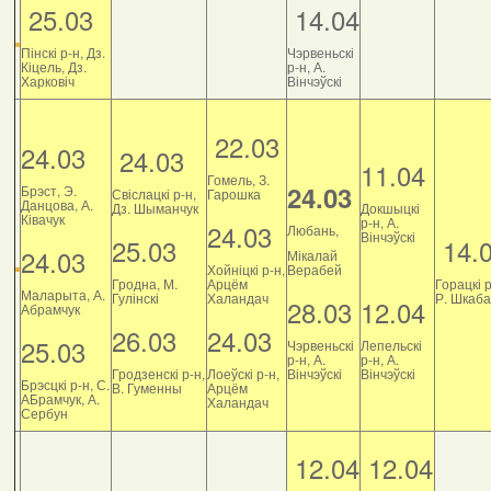
25.03
14.04
Пінскі р-н, Дз.
Чэрвеньскі
Кіцель, Дз.
р-н, А.
Харковіч
Вінчэўскі
22.03
24.03
24.03
11.04
Гомель, З.
24.03
Брэст, Э.
Свіслацкі р-н,
Гарошка
Данцова, А.
Дз. Шыманчук
Докшыцкі
Ківачук
р-н, А.
24.03
Любань,
Вінчэўскі
25.03
14.
24.03
Мікалай
Хойніцкі р-н,
Верабей
Гродна, М.
Арцём
Горацкі р
Маларыта, А.
Гулінскі
Халандач
Р. Шкаб
28.03
12.04
Абрамчук
26.03
24.03
25.03
Чэрвеньскі
Лепельскі
р-н, А.
р-н, А.
Гродзенскі р-н,
Лоеўскі р-н,
Вінчэўскі
Вінчэўскі
Брэсцкі р-н, С.
В. Гуменны
Арцём
АБрамчук, А.
Халандач
Сербун
12.04
12.04