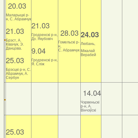
20.03
Маларыцкі р-
н, С. Абрамчук
21.03
21.03
28.03
24.03
Гродзенскі р-н,
Дз. Якубовіч
Брэст, А.
Гомельскі р-
Любань,
Ківачук, Э.
н,
9.04
Данцова.
С. Абрамчук
Мікалай
Верабей
25.03
Гродзенскі р-н,
Я. Сліж
Брэсцкі р-н, С.
АБрамчук, А.
Сербун
14.04
Чэрвеньскі
р-н, А.
Вінчэўскі
25.03