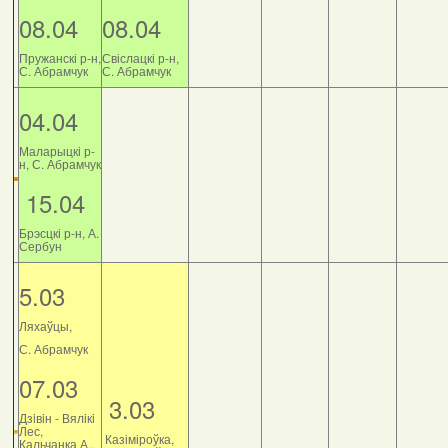
08.04
08.04
Пружанскі р-н,
Свіслацкі р-н,
С. Абрамчук
С. Абрамчук
04.04
Маларыцкі р-
н, С. Абрамчук
15.04
Брэсцкі р-н, А.
Сербун
5.03
Ляхаўцы,
С. Абрамчук
07.03
3.03
Дзiвiн - Вялiкi
Лес,
Казіміроўка,
Кальчанка А.,