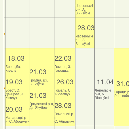
Чэрвеньскі
р-н, А.
Вінчэўскі
28.03
Чэрвеньскі
р-н, А.
Вінчэўскі
18.03
22.03
Брэст,Дз.
Гомель, З.
21.03
Кіцель
Гарошка
19.03
26.03
11.04
Гродна, Дз.
31.
Вінчэўскі
Брэст, Э.
Гомель, С.
Лепельскі
Горацкі р
21.03
Данцова, А.
Абрамчук
р-н, А.
Р. Шкаб
Ківачук
Вінчэўскі
28.03
Гродзенскі р-н,
20.03
Дз. Якубовіч
Гомельскі р-
Маларыцкі р-
н,
н, С. Абрамчук
С. Абрамчук