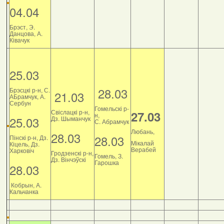
04.04
Брэст, Э.
Данцова, А.
Ківачук
25.03
28.03
Брэсцкі р-н, С.
21.03
АБрамчук, А.
Сербун
Гомельскі р-
Свіслацкі р-н,
27.03
н,
25.03
Дз. Шыманчук
С. Абрамчук
Любань,
28.03
28.03
Пінскі р-н, Дз.
Мікалай
Кіцель, Дз.
Верабей
Харковіч
Гродзенскі р-н,
Гомель, З.
Дз. Вінчэўскі
Гарошка
28.03
Кобрын, А.
Кальчанка