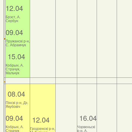
12.04
Брэст, А.
Сербун
09.04
Пружанскі р-н,
С. Абрамчук
15.04
Кобрын, А.
Страчук,
Мальчук
08.04
Пінскі р-н, Дз.
Якубовіч
09.04
16.04
12.04
Кобрын, А.
Чэрвеньскі
Гродзенскі р-н,
Страчук
р-н, А.