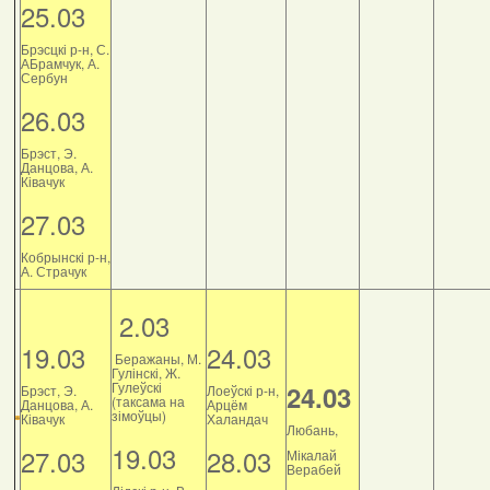
25.03
Брэсцкі р-н, С.
АБрамчук, А.
Сербун
26.03
Брэст, Э.
Данцова, А.
Ківачук
27.03
Кобрынскі р-н,
А. Страчук
2.03
19.03
24.03
Беражаны, М.
Гулінскі, Ж.
Гулеўскі
24.03
Брэст, Э.
Лоеўскі р-н,
(таксама на
Данцова, А.
Арцём
зімоўцы)
Ківачук
Халандач
Любань,
19.03
27.03
28.03
Мікалай
Верабей