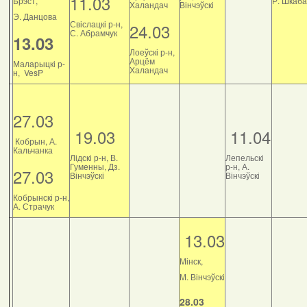
11.03
Брэст,
Р. Шкаб
Халандач
Вінчэўскі
Э. Данцова
Свіслацкі р-н,
24.03
С. Абрамчук
13.03
Лоеўскі р-н,
Арцём
Маларыцкі р-
Халандач
н, VesP
27.03
19.03
11.04
Кобрын, А.
Кальчанка
Лідскі р-н, В.
Лепельскі
Гуменны, Дз.
р-н, А.
27.03
Вінчэўскі
Вінчэўскі
Кобрынскі р-н,
А. Страчук
13.03
Мінск,
М. Вінчэўскі
28.03