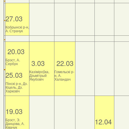
27.03
Кобрынскі р-н,
А. Страчук
20.03
Брэст, А.
3.03
22.03
Сербун
Казіміроўка,
Гомельскі р-
25.03
Дзьмітрый
н, А.
Якубовіч
Халандач
Пінскі р-н, Дз.
Кіцель, Дз.
Харковіч
19.03
12.04
Брэст, Э.
Данцова, А.
Ківачук