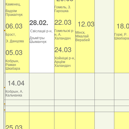
Каменец,
Гомель, З.
Вадзім
Гарошка
Пракапчук
22.03
28.02.
12.03
06.03
18.
Гомельскі р-
Свіслацкі р-н,
Мінск,
Брэст,
н, А.
Горкі, Р.
Мікалай
Дзьмітры
Халандач
Шкабара
Верабей
Э. Данцова
Шыманчук
24.03
05.03
Хойніцкі р-н,
Кобрын,
Арцём
Раман
Халандач
Шкабара
14.04
Кобрын, А.
Кальчанка
25.03