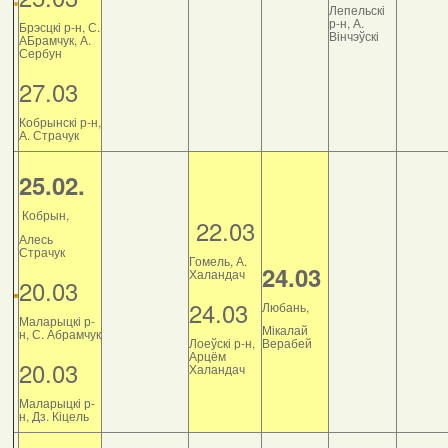
Лепельскі
р-н, А.
Брэсцкі р-н, С.
Вінчэўскі
АБрамчук, А.
Сербун
27.03
Кобрынскі р-н,
А. Страчук
25.02.
Кобрын,
22.03
Алесь
Страчук
Гомель, А.
24.03
Халандач
20.03
24.03
Любань,
Маларыцкі р-
Мікалай
н, С. Абрамчук
Лоеўскі р-н,
Верабей
Арцём
20.03
Халандач
Маларыцкі р-
н, Дз. Кіцель