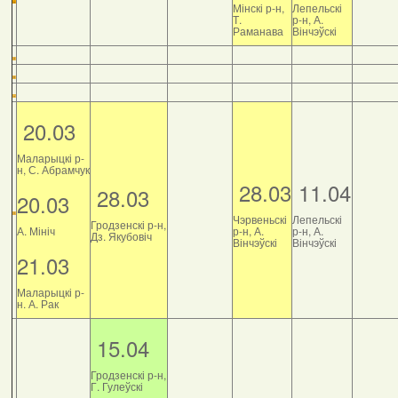
Мінскі р-н,
Лепельскі
Т.
р-н, А.
Раманава
Вінчэўскі
20.03
Маларыцкі р-
н, С. Абрамчук
28.03
11.04
28.03
20.03
Чэрвеньскі
Лепельскі
Гродзенскі р-н,
А. Мініч
р-н, А.
р-н, А.
Дз. Якубовіч
Вінчэўскі
Вінчэўскі
21.03
Маларыцкі р-
н. А. Рак
15.04
Гродзенскі р-н,
Г. Гулеўскі