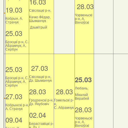
16.03
28.03
19.03
Свіслацкі р-н,
Чэрвеньскі
Качко Фёдар,
Кобрын, А.
р-н, А.
Шыманчук
Страчук
Вінчэўскі
Дзьмітрый
25.03
Брэсцкі р-н, С.
АБрамчук, А.
Сербун
27.03
25.03
Свіслацкі р-н,
25.03
Брэсцкі р-н, С.
Дз. Шыманчук
АБрамчук, А.
Сербун
Любань,
28.03
28.03
27.03
Мікалай
Верабей
Гродзенскі р-н,
Гомельскі р-
Дз. Якубовіч
н,
Кобрынскі р-н,
28.03
С. Абрамчук
А. Страчук
02.04
09.04
Чэрвеньскі
р-н, А.
Бераставіцкі р-
Вінчэўскі
н, Дз. і