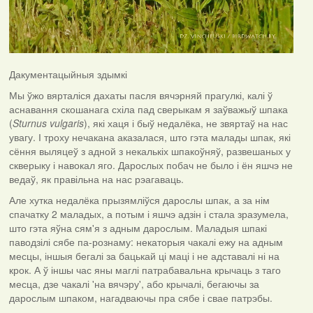
Дакументацыйныя здымкі
Мы ўжо вярталіся дахаты пасля вячэрняй прагулкі, калі ў
аснавання скошанага схіла пад сверыкам я заўважыў шпака
(
Sturnus vulgaris
), які хаця і быў недалёка, не звяртаў на нас
увагу. І троху нечакана аказалася, што гэта малады шпак, які
сёння выляцеў з адной з некалькіх шпакоўняў, развешаных у
скверыку і навокал яго. Дарослых побач не было і ён яшчэ не
ведаў, як правільна на нас рэагаваць.
Але хутка недалёка прызямліўся дарослы шпак, а за нім
спачатку 2 маладых, а потым і яшчэ адзін і стала зразумела,
што гэта яўна сям'я з адным дарослым. Маладыя шпакі
паводзілі сябе па-рознаму: некаторыя чакалі ежу на адным
месцы, іншыя бегалі за бацькай ці маці і не адставалі ні на
крок. А ў іншы час яны маглі патрабавальна крычаць з таго
месца, дзе чакалі 'на вячэру', або крычалі, бегаючы за
дарослым шпаком, нагадваючы пра сябе і свае патрэбы.