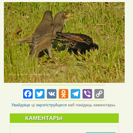
Facebook
Twitter
VK
Odnoklassniki
Telegram
Viber
Copy
Link
Увайдзіце
ці
зарэгіструйцеся
каб пакідаць каментары.
КАМЕНТАРЫ