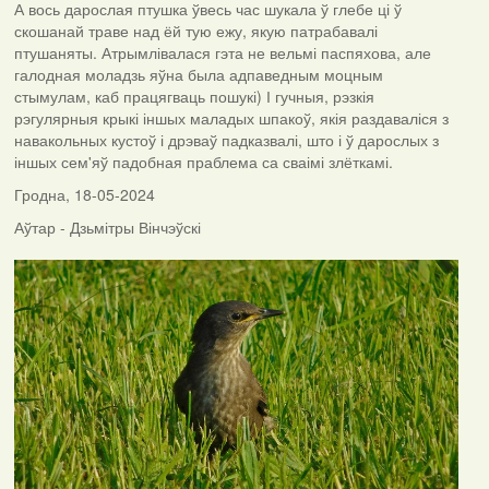
А вось дарослая птушка ўвесь час шукала ў глебе ці ў
скошанай траве над ёй тую ежу, якую патрабавалі
птушаняты. Атрымлівалася гэта не вельмі паспяхова, але
галодная моладзь яўна была адпаведным моцным
стымулам, каб працягваць пошукі) І гучныя, рэзкія
рэгулярныя крыкі іншых маладых шпакоў, якія раздаваліся з
навакольных кустоў і дрэваў падказвалі, што і ў дарослых з
іншых сем'яў падобная праблема са сваімі злёткамі.
Гродна, 18-05-2024
Аўтар - Дзьмітры Вінчэўскі