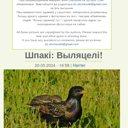
Пры некамерцыйным выкарыстанні спасылка на аўтара і сайт
абавязковыя. Звяртайцеся да рэдактара:
dz.vincheuski@gmail.com
па ўсіх пытаннях
Пры выкарыстанні здымкаў у сацсетках, забаронена размяшчаць
больш аднаго здымка з фотасерыі на пост, таксама абавязковы
надпіс "больш здымкаў тут:" і далей канкрэтны адрас на
знаходжанне фота-серыі на сайце.
All these pictures are copyrighted by the authors. Please respect the
time and effort spent in shooting them.
If you have any questions or comments, please let us know:
dz.vincheuski@gmail.com
Шпакі: Выляцелі!
20.05.2024 - 16:58
|
Harrier