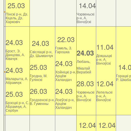
25.03
14.04
Пінскі р-н, Дз.
Чэрвеньскі
Кіцель, Дз.
р-н, А.
Харковіч
Вінчэўскі
22.03
24.03
24.03
11.04
Гомель, З.
24.03
Брэст, Э.
Свіслацкі р-н,
Гарошка
Данцова, А.
Дз. Шыманчук
Докшыцкі
Ківачук
р-н, А.
24.03
Любань,
Вінчэўскі
25.03
14.
24.03
Мікалай
Хойніцкі р-н,
Верабей
Гродна, М.
Арцём
Горацкі р
Маларыта, А.
Гулінскі
Халандач
Р. Шкаб
28.03
12.04
Абрамчук
26.03
24.03
25.03
Чэрвеньскі
Лепельскі
р-н, А.
р-н, А.
Гродзенскі р-н,
Лоеўскі р-н,
Вінчэўскі
Вінчэўскі
Брэсцкі р-н, С.
В. Гуменны
Арцём
АБрамчук, А.
Халандач
Сербун
12.04
12.04