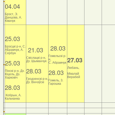
04.04
Брэст, Э.
Данцова, А.
Ківачук
25.03
28.03
Брэсцкі р-н, С.
21.03
АБрамчук, А.
Сербун
Гомельскі р-
Свіслацкі р-н,
27.03
н,
25.03
Дз. Шыманчук
С. Абрамчук
Любань,
28.03
28.03
Пінскі р-н, Дз.
Мікалай
Кіцель, Дз.
Верабей
Харковіч
Гродзенскі р-н,
Гомель, З.
Дз. Вінчэўскі
Гарошка
28.03
Кобрын, А.
Кальчанка