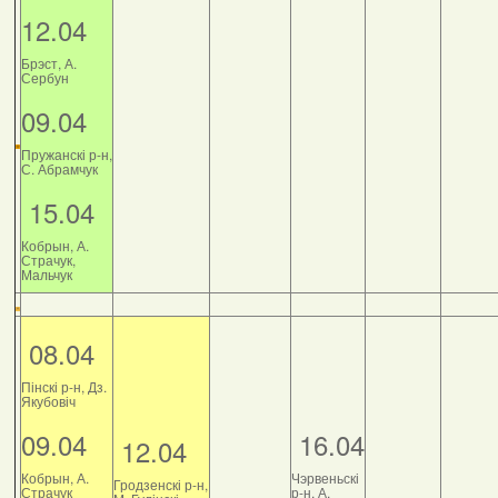
12.04
Брэст, А.
Сербун
09.04
Пружанскі р-н,
С. Абрамчук
15.04
Кобрын, А.
Страчук,
Мальчук
08.04
Пінскі р-н, Дз.
Якубовіч
09.04
16.04
12.04
Кобрын, А.
Чэрвеньскі
Гродзенскі р-н,
Страчук
р-н, А.