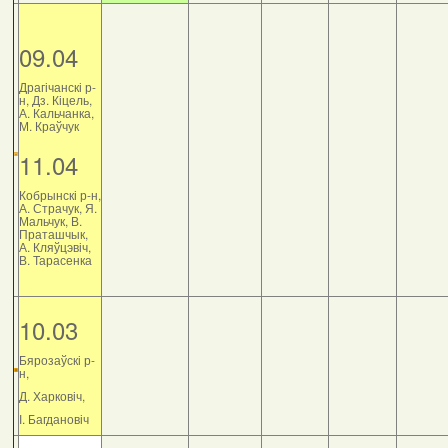
09.04
Драгічанскі р-
н, Дз. Кіцель,
А. Кальчанка,
М. Краўчук
11.04
Кобрынскі р-н,
А. Страчук, Я.
Мальчук, В.
Праташчык,
А. Кляўцэвіч,
В. Тарасенка
10.03
Бярозаўскі р-
н,
Д. Харковіч,
І. Багдановіч