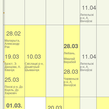
11.04
Лепельскі
р-н, А.
Вінчэўскі
28.02
Маларыта,
Аляксандр
28.03
Рак
Любань,
19.03
10.03
11.04
Мікалай
Верабей
Брэст, Э.
Свіслацкі р-н,
Лепельскі
Данцова, А.
Дзьмітрый
р-н, А.
28.03
Ківачук
Шыманчук
Вінчэўскі
25.03
Чэрвеньскі
р-н, А.
Вінчэўскі
Пінскі р-н, Дз.
Кіцель, Дз.
Харковіч
01.03.
20.03