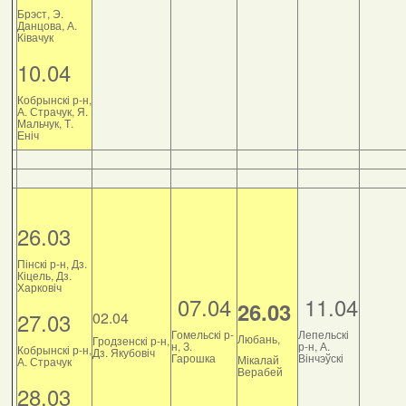
Брэст, Э.
Данцова, А.
Ківачук
10.04
Кобрынскі р-н,
А. Страчук, Я.
Мальчук, Т.
Еніч
26.03
Пінскі р-н, Дз.
Кіцель, Дз.
Харковіч
07.04
11.04
26.03
27.03
02.04
Гомельскі р-
Лепельскі
Любань,
Гродзенскі р-н,
н, З.
р-н, А.
Кобрынскі р-н,
Дз. Якубовіч
Гарошка
Вінчэўскі
Мікалай
А. Страчук
Верабей
28.03