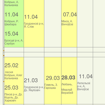
Кобрын, А.
Кальчанка
11.04
07.04
11.04
Кобрын, Р.
Мінск, А.
Гродзенскі р-н,
Шкабара
Вінчэўскі
Я. Сліж
15.04
Брэсцкі р-н, А.
Сербун
25.02
песня
11.04
Кобрын, Алег
28.03
29.03
21.03
Кальчанка
Лепельскі
Любань,
Гомель, З.
25.03
р-н, А.
Гродзенскі р-н,
Гарошка
Вінчэўскі
Мікалай
Дз. Якубовіч
Верабей
Пінскі р-н, Дз.
Кіцель, Дз.
Харковіч