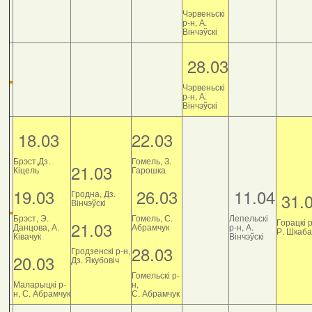
Чэрвеньскі
р-н, А.
Вінчэўскі
28.03
Чэрвеньскі
р-н, А.
Вінчэўскі
18.03
22.03
Брэст,Дз.
Гомель, З.
21.03
Кіцель
Гарошка
19.03
26.03
11.04
Гродна, Дз.
31.
Вінчэўскі
Брэст, Э.
Гомель, С.
Лепельскі
Горацкі р
21.03
Данцова, А.
Абрамчук
р-н, А.
Р. Шкаб
Ківачук
Вінчэўскі
28.03
Гродзенскі р-н,
20.03
Дз. Якубовіч
Гомельскі р-
Маларыцкі р-
н,
н, С. Абрамчук
С. Абрамчук