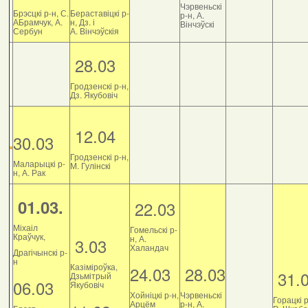
Чэрвеньскі
Брэсцкі р-н, С.
Бераставіцкі р-
р-н, А.
АБрамчук, А.
н, Дз. і
Вінчэўскі
Сербун
А. Вінчэўскія
28.03
Гродзенскі р-н,
Дз. Якубовіч
12.04
30.03
Гродзенскі р-н,
Маларыцкі р-
М. Гулінскі
н, А. Рак
01.03.
22.03
Міхаіл
Гомельскі р-
Краўчук,
н, А.
3.03
Халандач
Драгічынскі р-
н
Казіміроўка,
24.03
28.03
31.
Дзьмітрый
06.03
Якубовіч
Хойніцкі р-н,
Чэрвеньскі
Горацкі р
Арцём
р-н, А.