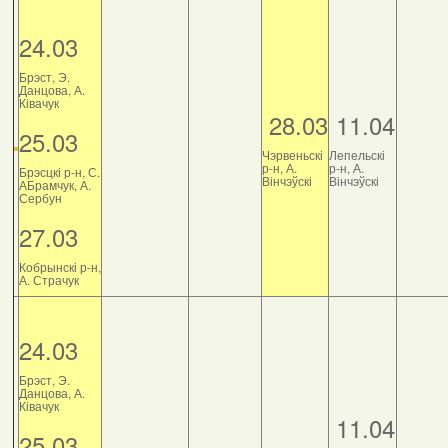
24.03
Брэст, Э.
Данцова, А.
Ківачук
28.03
11.04
25.03
Чэрвеньскі
Лепельскі
р-н, А.
р-н, А.
Брэсцкі р-н, С.
Вінчэўскі
Вінчэўскі
АБрамчук, А.
Сербун
27.03
Кобрынскі р-н,
А. Страчук
24.03
Брэст, Э.
Данцова, А.
Ківачук
11.04
25.03