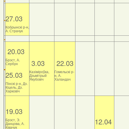
27.03
Кобрынскі р-н,
А. Страчук
20.03
Брэст, А.
3.03
22.03
Сербун
Казіміроўка,
Гомельскі р-
25.03
Дзьмітрый
н, А.
Якубовіч
Халандач
Пінскі р-н, Дз.
Кіцель, Дз.
Харковіч
19.03
12.04
Брэст, Э.
Данцова, А.
Ківачук