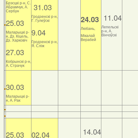
Брэсцкі р-н, С.
31.03
АБрамчук, А.
Сербун
11.04
Гродзенскі р-н,
24.03
25.03
Г. Гулеўскі
Лепельскі
Любань,
9.04
р-н, А.
Маларыцкі р-
Вінчэўскі
Мікалай
н, Дз. Кіцель,
Верабей
Дз. Харковіч
Гродзенскі р-н,
Я. Сліж
27.03
Кобрынскі р-н,
А. Страчук
30.03
Маларыцкі р-
н, А. Рак
14.04
25.03
02.04