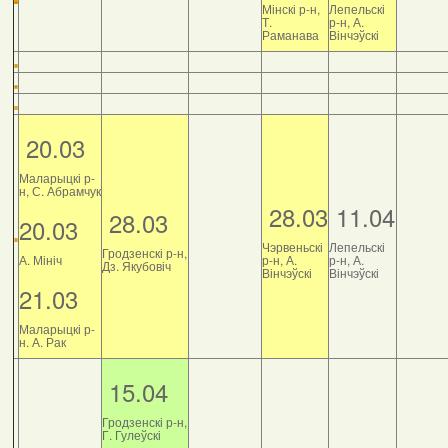
Мінскі р-н,
Лепельскі
Т.
р-н, А.
Раманава
Вінчэўскі
20.03
Маларыцкі р-
н, С. Абрамчук
28.03
11.04
28.03
20.03
Чэрвеньскі
Лепельскі
Гродзенскі р-н,
А. Мініч
р-н, А.
р-н, А.
Дз. Якубовіч
Вінчэўскі
Вінчэўскі
21.03
Маларыцкі р-
н. А. Рак
15.04
Гродзенскі р-н,
Г. Гулеўскі