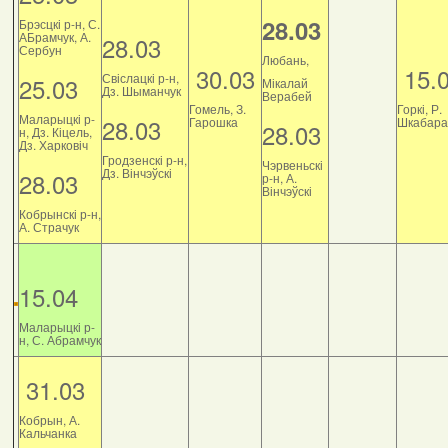
28.03
Брэсцкі р-н, С.
АБрамчук, А.
28.03
Сербун
Любань,
30.03
15.
Свіслацкі р-н,
25.03
Мікалай
Дз. Шыманчук
Верабей
Гомель, З.
Горкі, Р.
Маларыцкі р-
28.03
Гарошка
Шкабара
28.03
н, Дз. Кіцель,
Дз. Харковіч
Гродзенскі р-н,
Чэрвеньскі
Дз. Вінчэўскі
28.03
р-н, А.
Вінчэўскі
Кобрынскі р-н,
А. Страчук
15.04
Маларыцкі р-
н, С. Абрамчук
31.03
Кобрын, А.
Кальчанка