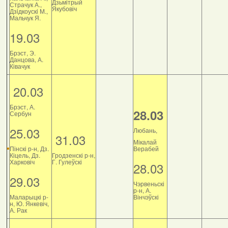
Дзьмітрый
Страчук А.,
Якубовіч
Дзiдкоускi М.,
Мальчук Я.
19.03
Брэст, Э.
Данцова, А.
Ківачук
20.03
Брэст, А.
28.03
Сербун
25.03
Любань,
31.03
Мікалай
Пінскі р-н, Дз.
Верабей
Кіцель, Дз.
Гродзенскі р-н,
Харковіч
Г. Гулеўскі
28.03
29.03
Чэрвеньскі
р-н, А.
Маларыцкі р-
Вінчэўскі
н, Ю. Янкевіч,
А. Рак