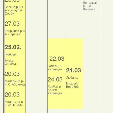
Лепельскі
р-н, А.
Брэсцкі р-н, С.
Вінчэўскі
АБрамчук, А.
Сербун
27.03
Кобрынскі р-н,
А. Страчук
25.02.
Кобрын,
22.03
Алесь
Страчук
Гомель, А.
24.03
Халандач
20.03
24.03
Любань,
Маларыцкі р-
Мікалай
н, С. Абрамчук
Лоеўскі р-н,
Верабей
Арцём
20.03
Халандач
Маларыцкі р-
н, Дз. Кіцель