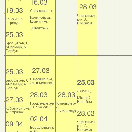
16.03
28.03
19.03
Свіслацкі р-н,
Чэрвеньскі
Качко Фёдар,
Кобрын, А.
р-н, А.
Шыманчук
Страчук
Вінчэўскі
Дзьмітрый
25.03
Брэсцкі р-н, С.
АБрамчук, А.
Сербун
27.03
25.03
Свіслацкі р-н,
25.03
Брэсцкі р-н, С.
Дз. Шыманчук
АБрамчук, А.
Сербун
Любань,
28.03
28.03
27.03
Мікалай
Верабей
Гродзенскі р-н,
Гомельскі р-
Дз. Якубовіч
н,
Кобрынскі р-н,
28.03
С. Абрамчук
А. Страчук
02.04
09.04
Чэрвеньскі
р-н, А.
Бераставіцкі р-
Вінчэўскі
н, Дз. і