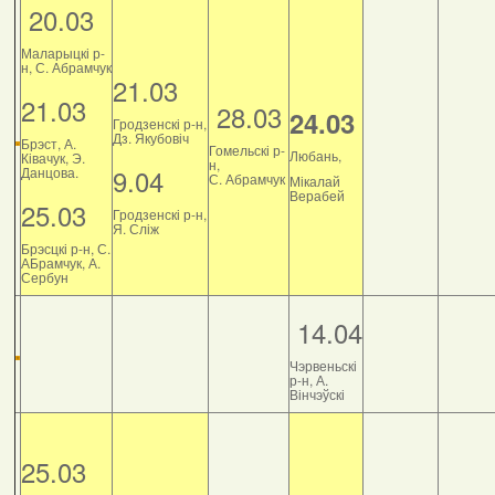
20.03
Маларыцкі р-
н, С. Абрамчук
21.03
21.03
28.03
24.03
Гродзенскі р-н,
Дз. Якубовіч
Брэст, А.
Гомельскі р-
Любань,
Ківачук, Э.
н,
9.04
Данцова.
С. Абрамчук
Мікалай
Верабей
25.03
Гродзенскі р-н,
Я. Сліж
Брэсцкі р-н, С.
АБрамчук, А.
Сербун
14.04
Чэрвеньскі
р-н, А.
Вінчэўскі
25.03