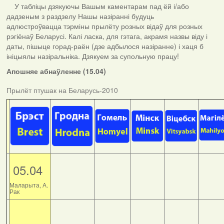
У табліцы дзякуючы Вашым каментарам пад ёй і/або
дадзеным з раздзелу Нашы назіранні будуць
адлюстроўвацца тэрміны прылёту розных відаў для розных
рэгіёнаў Беларусі. Калі ласка, для гэтага, акрамя назвы віду і
даты, пішыце горад-раён (дзе адбылося назіранне) і хаця б
ініцыялы назіральніка. Дзякуем за супольную працу!
Апошняе абнаўленне (15.04)
Прылёт птушак на Беларусь-2010
05.04
Маларыта, А.
Рак