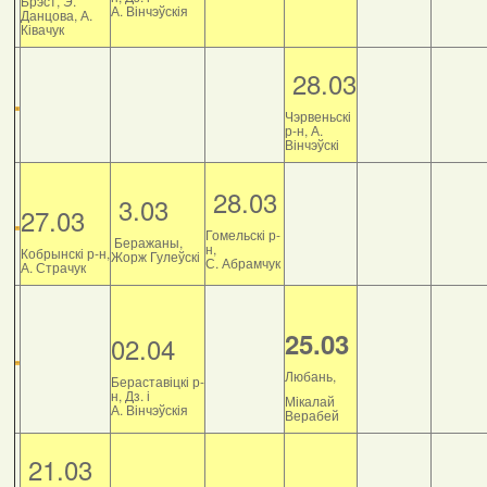
Брэст, Э.
А. Вінчэўскія
Данцова, А.
Ківачук
28.03
Чэрвеньскі
р-н, А.
Вінчэўскі
28.03
3.03
27.03
Гомельскі р-
Беражаны,
н,
Кобрынскі р-н,
Жорж Гулеўскі
С. Абрамчук
А. Страчук
25.03
02.04
Любань,
Бераставіцкі р-
н, Дз. і
Мікалай
А. Вінчэўскія
Верабей
21.03