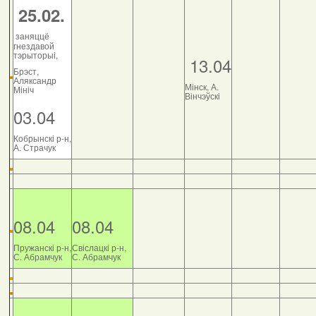
25.02.
заняццё
гнездавой
тэрыторыі,
13.04
Брэст,
Аляксандр
Мінск, А.
Мініч
Вінчэўскі
03.04
Кобрынскі р-н,
А. Страчук
08.04
08.04
Пружанскі р-н,
Свіслацкі р-н,
С. Абрамчук
С. Абрамчук