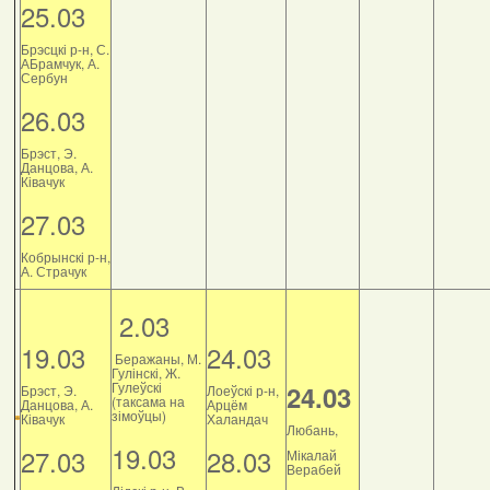
25.03
Брэсцкі р-н, С.
АБрамчук, А.
Сербун
26.03
Брэст, Э.
Данцова, А.
Ківачук
27.03
Кобрынскі р-н,
А. Страчук
2.03
19.03
24.03
Беражаны, М.
Гулінскі, Ж.
Гулеўскі
24.03
Брэст, Э.
Лоеўскі р-н,
(таксама на
Данцова, А.
Арцём
зімоўцы)
Ківачук
Халандач
Любань,
19.03
27.03
28.03
Мікалай
Верабей