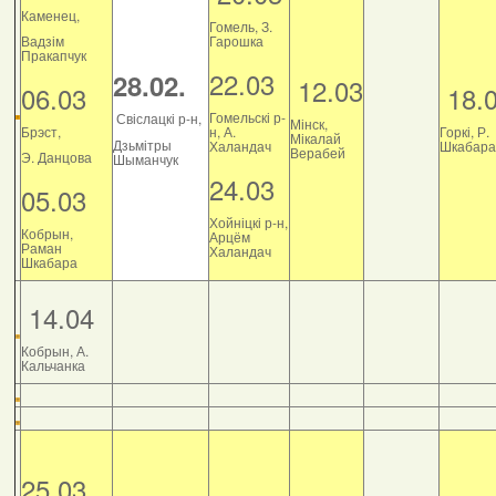
Каменец,
Гомель, З.
Вадзім
Гарошка
Пракапчук
22.03
28.02.
12.03
06.03
18.
Гомельскі р-
Свіслацкі р-н,
Мінск,
Брэст,
н, А.
Горкі, Р.
Мікалай
Дзьмітры
Халандач
Шкабара
Верабей
Э. Данцова
Шыманчук
24.03
05.03
Хойніцкі р-н,
Кобрын,
Арцём
Раман
Халандач
Шкабара
14.04
Кобрын, А.
Кальчанка
25.03