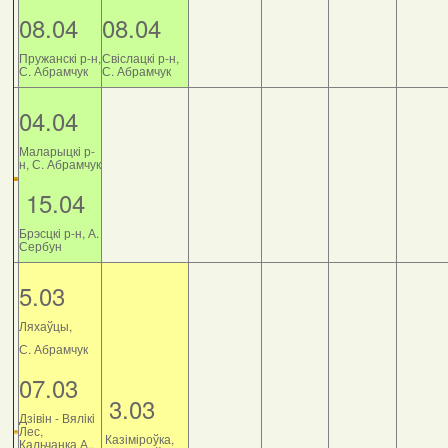
08.04
08.04
Пружанскі р-н,
Свіслацкі р-н,
С. Абрамчук
С. Абрамчук
04.04
Маларыцкі р-
н, С. Абрамчук
15.04
Брэсцкі р-н, А.
Сербун
5.03
Ляхаўцы,
С. Абрамчук
07.03
3.03
Дзiвiн - Вялiкi
Лес,
Казіміроўка,
Кальчанка А.,