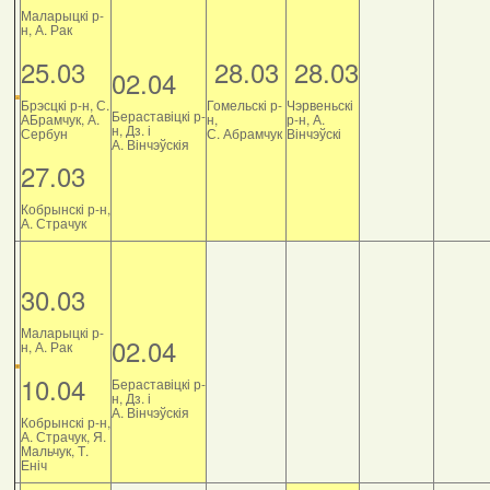
Маларыцкі р-
н, А. Рак
25.03
28.03
28.03
02.04
Брэсцкі р-н, С.
Гомельскі р-
Чэрвеньскі
Бераставіцкі р-
АБрамчук, А.
н,
р-н, А.
н, Дз. і
Сербун
С. Абрамчук
Вінчэўскі
А. Вінчэўскія
27.03
Кобрынскі р-н,
А. Страчук
30.03
Маларыцкі р-
02.04
н, А. Рак
10.04
Бераставіцкі р-
н, Дз. і
А. Вінчэўскія
Кобрынскі р-н,
А. Страчук, Я.
Мальчук, Т.
Еніч