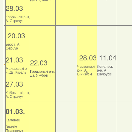
28.03
Кобрынскі р-н,
А. Страчук
20.03
Брэст, А.
Сербун
28.03
11.04
21.03
22.03
Чэрвеньскі
Лепельскі
Маларыцкі р-
р-н, А.
р-н, А.
Гродзенскі р-н,
н, Дз. Кіцель
Вінчэўскі
Вінчэўскі
Дз. Якубовіч
27.03
Кобрынскі р-н,
А. Страчук
01.03.
Каменец,
Вадзім
Пракапчук