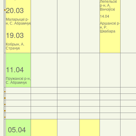
Лепельскі
р-н, А.
20.03
Вінчэўскі
14.04
Маларыцкі р-
н, С. Абрамчук
Аршанскі р-
н, Р.
Шкабара
19.03
Кобрын, А.
Страчук
11.04
Пружанскі р-н,
С. Абрамчук
05.04