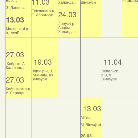
11.03
Брэст,
Р. Шкаб
Халандач
Вінчэўскі
Э. Данцова
Свіслацкі р-н,
24.03
С. Абрамчук
13.03
Лоеўскі р-н,
Арцём
Маларыцкі р-
Халандач
н, VesP
27.03
19.03
11.04
Кобрын, А.
Кальчанка
Лідскі р-н, В.
Лепельскі
Гуменны, Дз.
р-н, А.
27.03
Вінчэўскі
Вінчэўскі
Кобрынскі р-н,
А. Страчук
13.03
Мінск,
М. Вінчэўскі
28.03