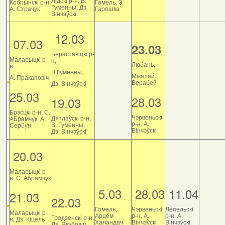
Лідскі р-н, В.
Кобрынскі р-н,
Гомель, З.
Гуменны, Дз.
А. Страчук
Гарошка
Вінчэўскі
12.03
07.03
23.03
Бераставіцкі р-
Маларыцкі р-
н,
Любань,
н,
В.Гуменны,
Мікалай
А. Пракаповіч
Верабей
Дз. Вінчэўскі
25.03
28.03
19.03
Брэсцкі р-н, С.
Чэрвеньскі
Дятлаўскі р-н,
АБрамчук, А.
р-н, А.
В. Гуменны,
Сербун
Вінчэўскі
Дз. Вінчэўскі
20.03
Маларыцкі р-
н, С. Абрамчук
5.03
28.03
11.04
21.03
22.03
Гомель,
Чэрвеньскі
Лепельскі
Маларыцкі р-
Арцём
р-н, А.
р-н, А.
Гродзенскі р-н,
н, Дз. Кіцель
Халандач
Вінчэўскі
Вінчэўскі
Дз. Якубовіч