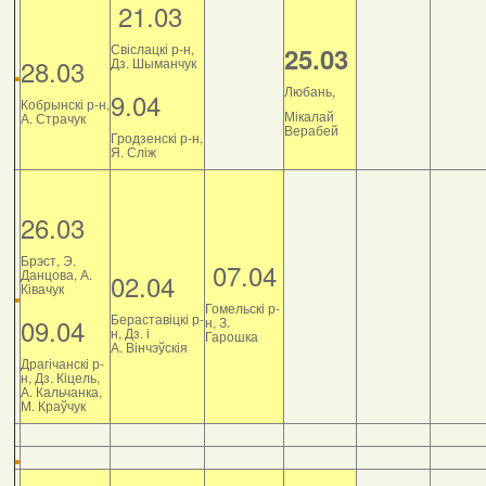
21.03
Свіслацкі р-н,
25.03
28.03
Дз. Шыманчук
Любань,
9.04
Кобрынскі р-н,
Мікалай
А. Страчук
Верабей
Гродзенскі р-н,
Я. Сліж
26.03
Брэст, Э.
07.04
Данцова, А.
02.04
Ківачук
Гомельскі р-
Бераставіцкі р-
09.04
н, З.
н, Дз. і
Гарошка
А. Вінчэўскія
Драгічанскі р-
н, Дз. Кіцель,
А. Кальчанка,
М. Краўчук