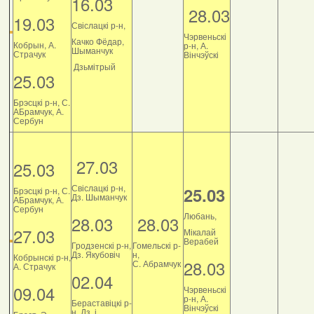
16.03
28.03
19.03
Свіслацкі р-н,
Чэрвеньскі
Качко Фёдар,
Кобрын, А.
р-н, А.
Шыманчук
Страчук
Вінчэўскі
Дзьмітрый
25.03
Брэсцкі р-н, С.
АБрамчук, А.
Сербун
27.03
25.03
Свіслацкі р-н,
25.03
Брэсцкі р-н, С.
Дз. Шыманчук
АБрамчук, А.
Сербун
Любань,
28.03
28.03
27.03
Мікалай
Верабей
Гродзенскі р-н,
Гомельскі р-
Дз. Якубовіч
н,
Кобрынскі р-н,
28.03
С. Абрамчук
А. Страчук
02.04
09.04
Чэрвеньскі
р-н, А.
Бераставіцкі р-
Вінчэўскі
н, Дз. і