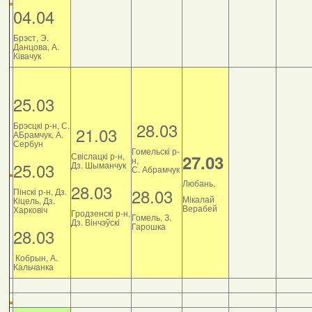
04.04
Брэст, Э.
Данцова, А.
Ківачук
25.03
28.03
Брэсцкі р-н, С.
21.03
АБрамчук, А.
Сербун
Гомельскі р-
Свіслацкі р-н,
27.03
н,
25.03
Дз. Шыманчук
С. Абрамчук
Любань,
28.03
28.03
Пінскі р-н, Дз.
Мікалай
Кіцель, Дз.
Верабей
Харковіч
Гродзенскі р-н,
Гомель, З.
Дз. Вінчэўскі
Гарошка
28.03
Кобрын, А.
Кальчанка