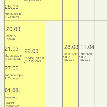
28.03
Кобрынскі р-н,
А. Страчук
20.03
Брэст, А.
Сербун
28.03
11.04
21.03
22.03
Чэрвеньскі
Лепельскі
Маларыцкі р-
р-н, А.
р-н, А.
Гродзенскі р-н,
н, Дз. Кіцель
Вінчэўскі
Вінчэўскі
Дз. Якубовіч
27.03
Кобрынскі р-н,
А. Страчук
01.03.
Каменец,
Вадзім
Пракапчук