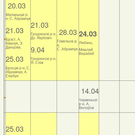
20.03
Маларыцкі р-
н, С. Абрамчук
21.03
21.03
28.03
24.03
Гродзенскі р-н,
Дз. Якубовіч
Брэст, А.
Гомельскі р-
Любань,
Ківачук, Э.
н,
9.04
Данцова.
С. Абрамчук
Мікалай
Верабей
25.03
Гродзенскі р-н,
Я. Сліж
Брэсцкі р-н, С.
АБрамчук, А.
Сербун
14.04
Чэрвеньскі
р-н, А.
Вінчэўскі
25.03