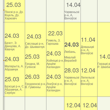
25.03
14.04
Пінскі р-н, Дз.
Чэрвеньскі
Кіцель, Дз.
р-н, А.
Харковіч
Вінчэўскі
22.03
24.03
24.03
11.04
Гомель, З.
24.03
Брэст, Э.
Свіслацкі р-н,
Гарошка
Данцова, А.
Дз. Шыманчук
Докшыцкі
Ківачук
р-н, А.
24.03
Любань,
Вінчэўскі
25.03
14.
24.03
Мікалай
Хойніцкі р-н,
Верабей
Гродна, М.
Арцём
Горацкі р
Маларыта, А.
Гулінскі
Халандач
Р. Шкаб
28.03
12.04
Абрамчук
26.03
24.03
25.03
Чэрвеньскі
Лепельскі
р-н, А.
р-н, А.
Гродзенскі р-н,
Лоеўскі р-н,
Вінчэўскі
Вінчэўскі
Брэсцкі р-н, С.
В. Гуменны
Арцём
АБрамчук, А.
Халандач
Сербун
12.04
12.04