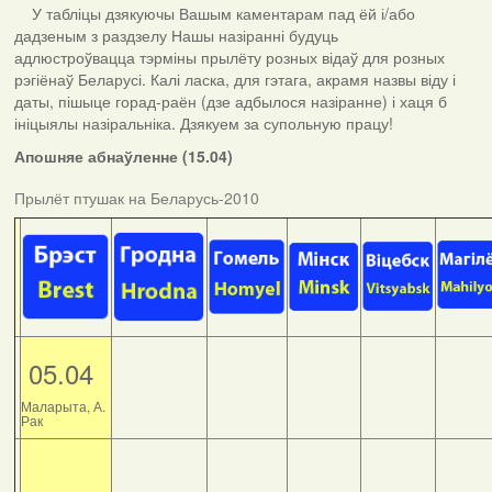
У табліцы дзякуючы Вашым каментарам пад ёй і/або
дадзеным з раздзелу Нашы назіранні будуць
адлюстроўвацца тэрміны прылёту розных відаў для розных
рэгіёнаў Беларусі. Калі ласка, для гэтага, акрамя назвы віду і
даты, пішыце горад-раён (дзе адбылося назіранне) і хаця б
ініцыялы назіральніка. Дзякуем за супольную працу!
Апошняе абнаўленне (15.04)
Прылёт птушак на Беларусь-2010
05.04
Маларыта, А.
Рак