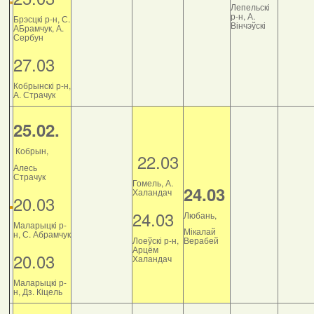
Лепельскі
р-н, А.
Брэсцкі р-н, С.
Вінчэўскі
АБрамчук, А.
Сербун
27.03
Кобрынскі р-н,
А. Страчук
25.02.
Кобрын,
22.03
Алесь
Страчук
Гомель, А.
24.03
Халандач
20.03
24.03
Любань,
Маларыцкі р-
Мікалай
н, С. Абрамчук
Лоеўскі р-н,
Верабей
Арцём
20.03
Халандач
Маларыцкі р-
н, Дз. Кіцель