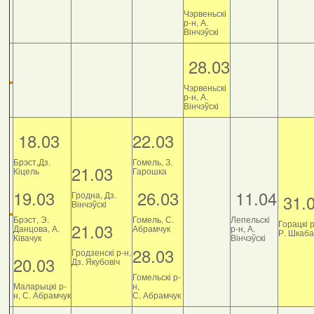
Чэрвеньскі
р-н, А.
Вінчэўскі
28.03
Чэрвеньскі
р-н, А.
Вінчэўскі
18.03
22.03
Брэст,Дз.
Гомель, З.
21.03
Кіцель
Гарошка
19.03
26.03
11.04
Гродна, Дз.
31.
Вінчэўскі
Брэст, Э.
Гомель, С.
Лепельскі
Горацкі р
21.03
Данцова, А.
Абрамчук
р-н, А.
Р. Шкаб
Ківачук
Вінчэўскі
28.03
Гродзенскі р-н,
20.03
Дз. Якубовіч
Гомельскі р-
Маларыцкі р-
н,
н, С. Абрамчук
С. Абрамчук