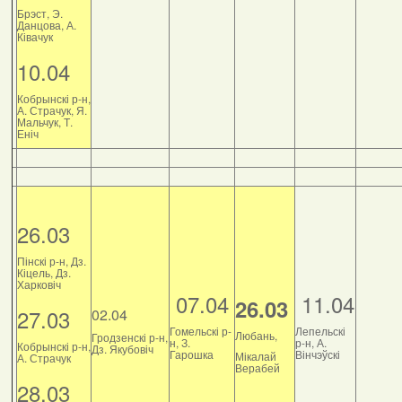
Брэст, Э.
Данцова, А.
Ківачук
10.04
Кобрынскі р-н,
А. Страчук, Я.
Мальчук, Т.
Еніч
26.03
Пінскі р-н, Дз.
Кіцель, Дз.
Харковіч
07.04
11.04
26.03
27.03
02.04
Гомельскі р-
Лепельскі
Любань,
Гродзенскі р-н,
н, З.
р-н, А.
Кобрынскі р-н,
Дз. Якубовіч
Гарошка
Вінчэўскі
Мікалай
А. Страчук
Верабей
28.03