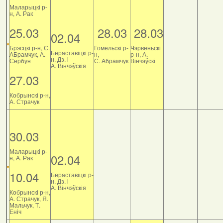
Маларыцкі р-
н, А. Рак
25.03
28.03
28.03
02.04
Брэсцкі р-н, С.
Гомельскі р-
Чэрвеньскі
Бераставіцкі р-
АБрамчук, А.
н,
р-н, А.
н, Дз. і
Сербун
С. Абрамчук
Вінчэўскі
А. Вінчэўскія
27.03
Кобрынскі р-н,
А. Страчук
30.03
Маларыцкі р-
02.04
н, А. Рак
10.04
Бераставіцкі р-
н, Дз. і
А. Вінчэўскія
Кобрынскі р-н,
А. Страчук, Я.
Мальчук, Т.
Еніч