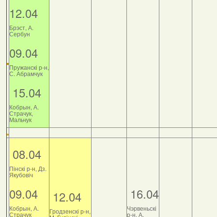
12.04
Брэст, А.
Сербун
09.04
Пружанскі р-н,
С. Абрамчук
15.04
Кобрын, А.
Страчук,
Мальчук
08.04
Пінскі р-н, Дз.
Якубовіч
09.04
16.04
12.04
Кобрын, А.
Чэрвеньскі
Гродзенскі р-н,
Страчук
р-н, А.