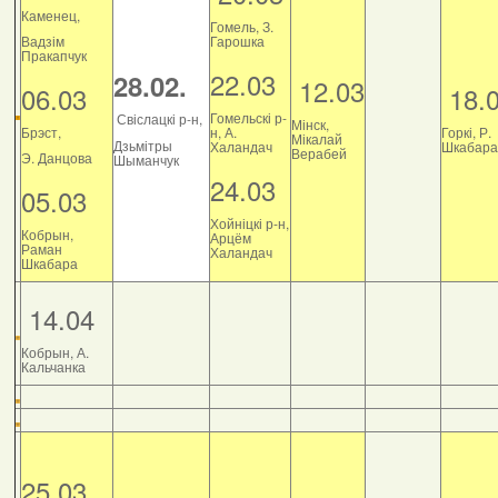
Каменец,
Гомель, З.
Вадзім
Гарошка
Пракапчук
22.03
28.02.
12.03
06.03
18.
Гомельскі р-
Свіслацкі р-н,
Мінск,
Брэст,
н, А.
Горкі, Р.
Мікалай
Дзьмітры
Халандач
Шкабара
Верабей
Э. Данцова
Шыманчук
24.03
05.03
Хойніцкі р-н,
Кобрын,
Арцём
Раман
Халандач
Шкабара
14.04
Кобрын, А.
Кальчанка
25.03