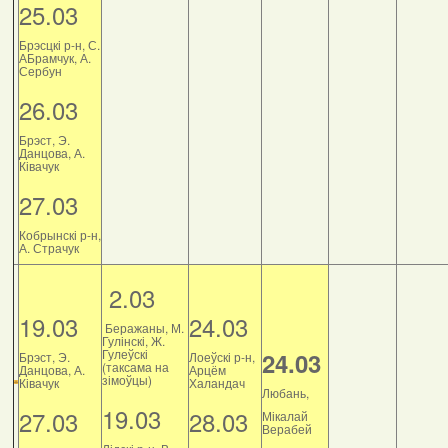
25.03
Брэсцкі р-н, С.
АБрамчук, А.
Сербун
26.03
Брэст, Э.
Данцова, А.
Ківачук
27.03
Кобрынскі р-н,
А. Страчук
2.03
19.03
24.03
Беражаны, М.
Гулінскі, Ж.
Гулеўскі
24.03
Брэст, Э.
Лоеўскі р-н,
(таксама на
Данцова, А.
Арцём
зімоўцы)
Ківачук
Халандач
Любань,
19.03
27.03
28.03
Мікалай
Верабей