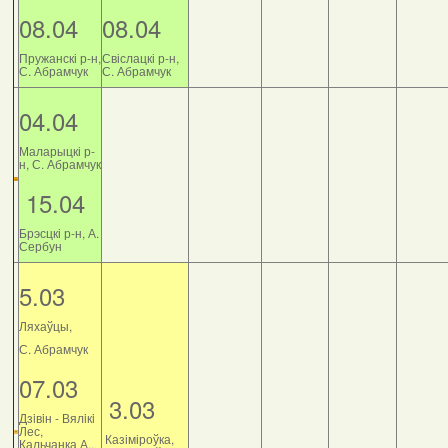
08.04
08.04
Пружанскі р-н,
Свіслацкі р-н,
С. Абрамчук
С. Абрамчук
04.04
Маларыцкі р-
н, С. Абрамчук
15.04
Брэсцкі р-н, А.
Сербун
5.03
Ляхаўцы,
С. Абрамчук
07.03
3.03
Дзiвiн - Вялiкi
Лес,
Казіміроўка,
Кальчанка А.,