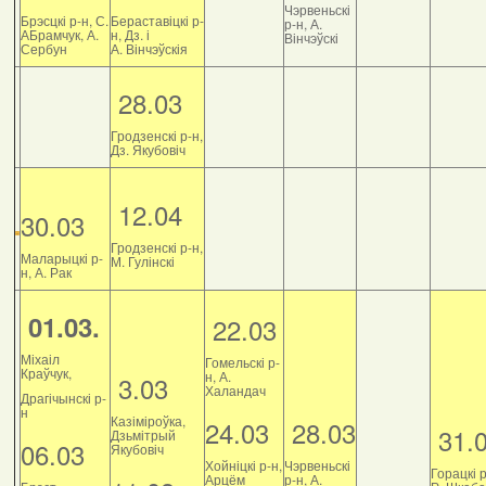
Чэрвеньскі
Брэсцкі р-н, С.
Бераставіцкі р-
р-н, А.
АБрамчук, А.
н, Дз. і
Вінчэўскі
Сербун
А. Вінчэўскія
28.03
Гродзенскі р-н,
Дз. Якубовіч
12.04
30.03
Гродзенскі р-н,
Маларыцкі р-
М. Гулінскі
н, А. Рак
01.03.
22.03
Міхаіл
Гомельскі р-
Краўчук,
н, А.
3.03
Халандач
Драгічынскі р-
н
Казіміроўка,
24.03
28.03
31.
Дзьмітрый
06.03
Якубовіч
Хойніцкі р-н,
Чэрвеньскі
Горацкі р
Арцём
р-н, А.