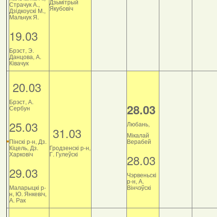
Дзьмітрый
Страчук А.,
Якубовіч
Дзiдкоускi М.,
Мальчук Я.
19.03
Брэст, Э.
Данцова, А.
Ківачук
20.03
Брэст, А.
28.03
Сербун
25.03
Любань,
31.03
Мікалай
Пінскі р-н, Дз.
Верабей
Кіцель, Дз.
Гродзенскі р-н,
Харковіч
Г. Гулеўскі
28.03
29.03
Чэрвеньскі
р-н, А.
Маларыцкі р-
Вінчэўскі
н, Ю. Янкевіч,
А. Рак