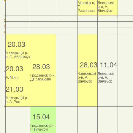
Мінскі р-н,
Лепельскі
Т.
р-н, А.
Раманава
Вінчэўскі
20.03
Маларыцкі р-
н, С. Абрамчук
28.03
11.04
28.03
20.03
Чэрвеньскі
Лепельскі
Гродзенскі р-н,
А. Мініч
р-н, А.
р-н, А.
Дз. Якубовіч
Вінчэўскі
Вінчэўскі
21.03
Маларыцкі р-
н. А. Рак
15.04
Гродзенскі р-н,
Г. Гулеўскі