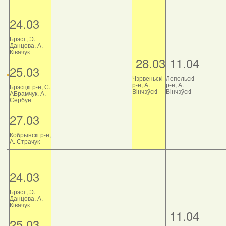
24.03
Брэст, Э.
Данцова, А.
Ківачук
28.03
11.04
25.03
Чэрвеньскі
Лепельскі
р-н, А.
р-н, А.
Брэсцкі р-н, С.
Вінчэўскі
Вінчэўскі
АБрамчук, А.
Сербун
27.03
Кобрынскі р-н,
А. Страчук
24.03
Брэст, Э.
Данцова, А.
Ківачук
11.04
25.03