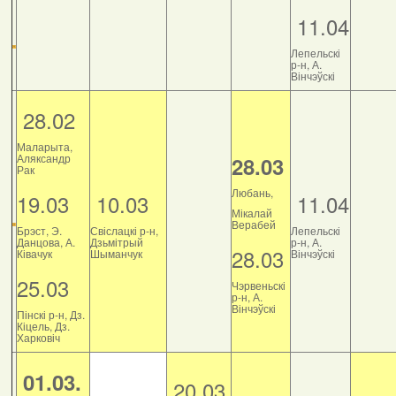
11.04
Лепельскі
р-н, А.
Вінчэўскі
28.02
Маларыта,
Аляксандр
28.03
Рак
Любань,
19.03
10.03
11.04
Мікалай
Верабей
Брэст, Э.
Свіслацкі р-н,
Лепельскі
Данцова, А.
Дзьмітрый
р-н, А.
28.03
Ківачук
Шыманчук
Вінчэўскі
25.03
Чэрвеньскі
р-н, А.
Вінчэўскі
Пінскі р-н, Дз.
Кіцель, Дз.
Харковіч
01.03.
20.03