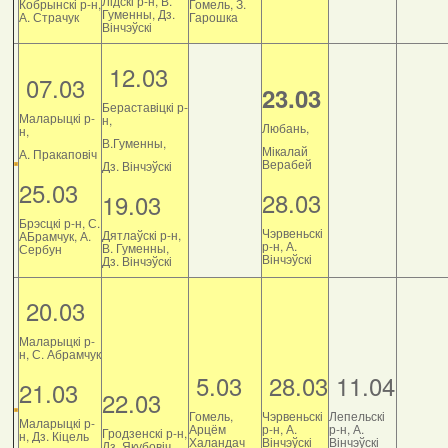
Лідскі р-н, В.
Кобрынскі р-н,
Гомель, З.
Гуменны, Дз.
А. Страчук
Гарошка
Вінчэўскі
12.03
07.03
23.03
Бераставіцкі р-
Маларыцкі р-
н,
Любань,
н,
В.Гуменны,
Мікалай
А. Пракаповіч
Верабей
Дз. Вінчэўскі
25.03
28.03
19.03
Брэсцкі р-н, С.
Чэрвеньскі
Дятлаўскі р-н,
АБрамчук, А.
р-н, А.
В. Гуменны,
Сербун
Вінчэўскі
Дз. Вінчэўскі
20.03
Маларыцкі р-
н, С. Абрамчук
5.03
28.03
11.04
21.03
22.03
Гомель,
Чэрвеньскі
Лепельскі
Маларыцкі р-
Арцём
р-н, А.
р-н, А.
Гродзенскі р-н,
н, Дз. Кіцель
Халандач
Вінчэўскі
Вінчэўскі
Дз. Якубовіч