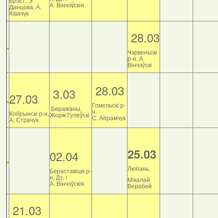
Брэст, Э.
А. Вінчэўскія
Данцова, А.
Ківачук
28.03
Чэрвеньскі
р-н, А.
Вінчэўскі
28.03
3.03
27.03
Гомельскі р-
Беражаны,
н,
Кобрынскі р-н,
Жорж Гулеўскі
С. Абрамчук
А. Страчук
25.03
02.04
Любань,
Бераставіцкі р-
н, Дз. і
Мікалай
А. Вінчэўскія
Верабей
21.03