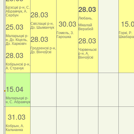
28.03
Брэсцкі р-н, С.
АБрамчук, А.
28.03
Сербун
Любань,
30.03
15.
Свіслацкі р-н,
25.03
Мікалай
Дз. Шыманчук
Верабей
Гомель, З.
Горкі, Р.
Маларыцкі р-
28.03
Гарошка
Шкабара
28.03
н, Дз. Кіцель,
Дз. Харковіч
Гродзенскі р-н,
Чэрвеньскі
Дз. Вінчэўскі
28.03
р-н, А.
Вінчэўскі
Кобрынскі р-н,
А. Страчук
15.04
Маларыцкі р-
н, С. Абрамчук
31.03
Кобрын, А.
Кальчанка