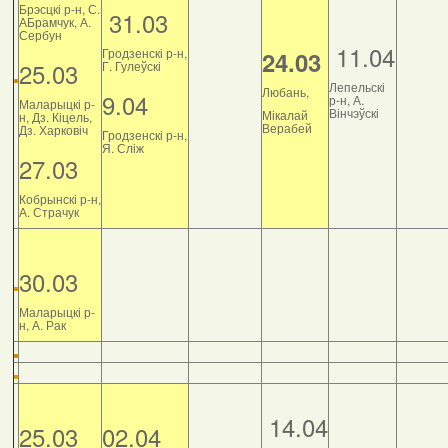
Брэсцкі р-н, С.
31.03
АБрамчук, А.
Сербун
11.04
Гродзенскі р-н,
24.03
25.03
Г. Гулеўскі
Лепельскі
Любань,
9.04
р-н, А.
Маларыцкі р-
Вінчэўскі
Мікалай
н, Дз. Кіцель,
Верабей
Дз. Харковіч
Гродзенскі р-н,
Я. Сліж
27.03
Кобрынскі р-н,
А. Страчук
30.03
Маларыцкі р-
н, А. Рак
14.04
25.03
02.04