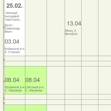
25.02.
заняццё
гнездавой
тэрыторыі,
13.04
Брэст,
Аляксандр
Мінск, А.
Мініч
Вінчэўскі
03.04
Кобрынскі р-н,
А. Страчук
08.04
08.04
Пружанскі р-н,
Свіслацкі р-н,
С. Абрамчук
С. Абрамчук