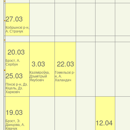
27.03
Кобрынскі р-н,
А. Страчук
20.03
Брэст, А.
3.03
22.03
Сербун
Казіміроўка,
Гомельскі р-
25.03
Дзьмітрый
н, А.
Якубовіч
Халандач
Пінскі р-н, Дз.
Кіцель, Дз.
Харковіч
19.03
12.04
Брэст, Э.
Данцова, А.
Ківачук