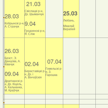
21.03
Свіслацкі р-н,
25.03
28.03
Дз. Шыманчук
Любань,
9.04
Кобрынскі р-н,
Мікалай
А. Страчук
Верабей
Гродзенскі р-н,
Я. Сліж
26.03
Брэст, Э.
07.04
Данцова, А.
02.04
Ківачук
Гомельскі р-
Бераставіцкі р-
09.04
н, З.
н, Дз. і
Гарошка
А. Вінчэўскія
Драгічанскі р-
н, Дз. Кіцель,
А. Кальчанка,
М. Краўчук