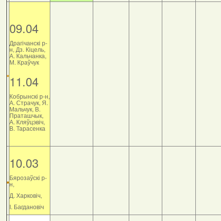
09.04
Драгічанскі р-
н, Дз. Кіцель,
А. Кальчанка,
М. Краўчук
11.04
Кобрынскі р-н,
А. Страчук, Я.
Мальчук, В.
Праташчык,
А. Кляўцэвіч,
В. Тарасенка
10.03
Бярозаўскі р-
н,
Д. Харковіч,
І. Багдановіч