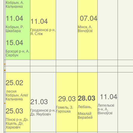
Кобрын, А.
Кальчанка
11.04
07.04
11.04
Кобрын, Р.
Мінск, А.
Гродзенскі р-н,
Шкабара
Вінчэўскі
Я. Сліж
15.04
Брэсцкі р-н, А.
Сербун
25.02
песня
11.04
Кобрын, Алег
28.03
29.03
21.03
Кальчанка
Лепельскі
Любань,
Гомель, З.
25.03
р-н, А.
Гродзенскі р-н,
Гарошка
Вінчэўскі
Мікалай
Дз. Якубовіч
Верабей
Пінскі р-н, Дз.
Кіцель, Дз.
Харковіч