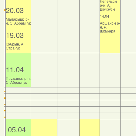
Лепельскі
р-н, А.
20.03
Вінчэўскі
14.04
Маларыцкі р-
н, С. Абрамчук
Аршанскі р-
н, Р.
Шкабара
19.03
Кобрын, А.
Страчук
11.04
Пружанскі р-н,
С. Абрамчук
05.04