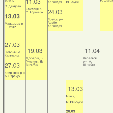
11.03
Брэст,
Р. Шкаб
Халандач
Вінчэўскі
Э. Данцова
Свіслацкі р-н,
24.03
С. Абрамчук
13.03
Лоеўскі р-н,
Арцём
Маларыцкі р-
Халандач
н, VesP
27.03
19.03
11.04
Кобрын, А.
Кальчанка
Лідскі р-н, В.
Лепельскі
Гуменны, Дз.
р-н, А.
27.03
Вінчэўскі
Вінчэўскі
Кобрынскі р-н,
А. Страчук
13.03
Мінск,
М. Вінчэўскі
28.03