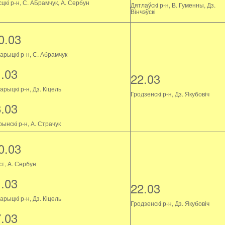
цкі р-н, С. АБрамчук, А. Сербун
Дятлаўскі р-н, В. Гуменны, Дз.
Вінчэўскі
0.03
арыцкі р-н, С. Абрамчук
1.03
22.03
рыцкі р-н, Дз. Кіцель
Гродзенскі р-н, Дз. Якубовіч
8.03
ынскі р-н, А. Страчук
0.03
ст, А. Сербун
1.03
22.03
рыцкі р-н, Дз. Кіцель
Гродзенскі р-н, Дз. Якубовіч
7.03