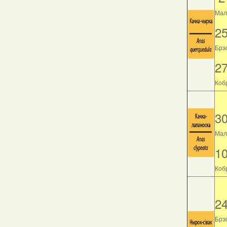
Мала
2
Брэс
2
Кобр
3
Мала
1
Кобр
2
Брэс