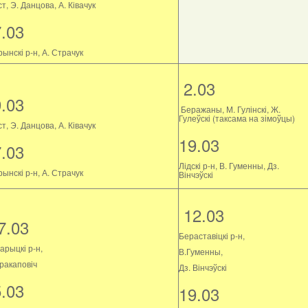
т, Э. Данцова, А. Ківачук
7.03
ынскі р-н, А. Страчук
2.03
9.03
Беражаны, М. Гулінскі, Ж.
Гулеўскі (таксама на зімоўцы)
т, Э. Данцова, А. Ківачук
19.03
7.03
Лідскі р-н, В. Гуменны, Дз.
ынскі р-н, А. Страчук
Вінчэўскі
12.03
7.03
Бераставіцкі р-н,
арыцкі р-н,
В.Гуменны,
Пракаповіч
Дз. Вінчэўскі
5.03
19.03