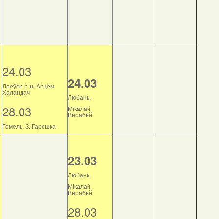
24.03
24.03
Лоеўскі р-н, Арцём
Халандач
Любань,
28.03
Мікалай
Верабей
Гомель, З. Гарошка
23.03
Любань,
Мікалай
Верабей
28.03