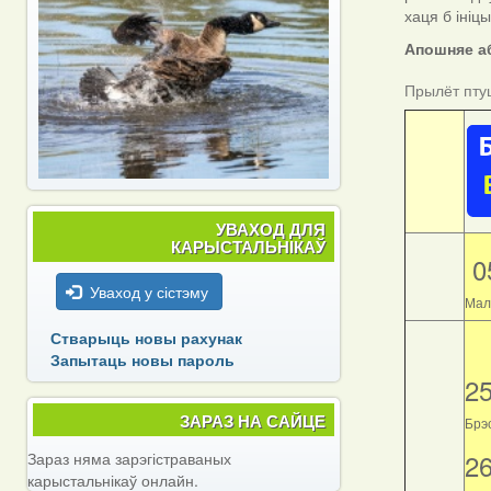
хаця б ініц
Апошняе аб
Прылёт пту
УВАХОД ДЛЯ
КАРЫСТАЛЬНІКАЎ
0
Уваход у сістэму
Мал
Стварыць новы рахунак
Запытаць новы пароль
2
ЗАРАЗ НА САЙЦЕ
Брэс
2
Зараз няма зарэгістраваных
карыстальнікаў онлайн.