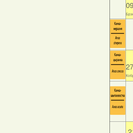
0
Брэс
2
Кобр
2