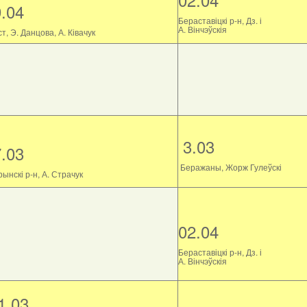
9.04
Бераставіцкі р-н, Дз. і
А. Вінчэўскія
т, Э. Данцова, А. Ківачук
3.03
7.03
Беражаны, Жорж Гулеўскі
ынскі р-н, А. Страчук
02.04
Бераставіцкі р-н, Дз. і
А. Вінчэўскія
1.03