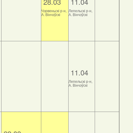
28.03
11.04
Чэрвеньскі р-н,
Лепельскі р-н,
А. Вінчэўскі
А. Вінчэўскі
11.04
Лепельскі р-н,
А. Вінчэўскі