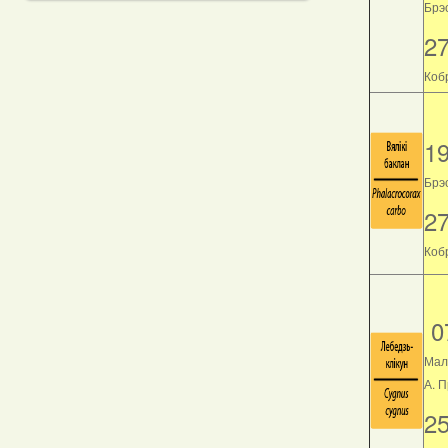
Брэс
2
Кобр
1
Брэс
2
Кобр
0
Мал
А. 
2