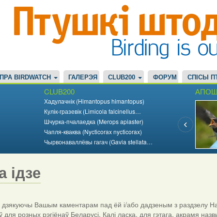
ПРА BIRDWATCH
ГАЛЕРЭЯ
CLUB200
ФОРУМ
СПІСЫ П
CLUB200
АПОШ
Хадулачнік (Himantopus himantopus)
Кулік-гразевік (Limicola falcinellus…
Шчурка-пчалаедка (Merops apiaster)
Чапля-кваква (Nycticorax nycticorax)
Чырвонаваллёвы гагач (Gavia stellata…
а ідзе
дзякуючы Вашым каментарам пад ёй і/або дадзеным з раздзелу На
ў для розных рэгіёнаў Беларусі. Калі ласка, для гэтага, акрамя назв