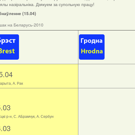
ыялы назіральніка. Дзякуем за супольную працу!
наўленне (15.04)
шак на Беларусь-2010
5.04
арыта, А. Рак
5.03
цкі р-н, С. АБрамчук, А. Сербун
6.03