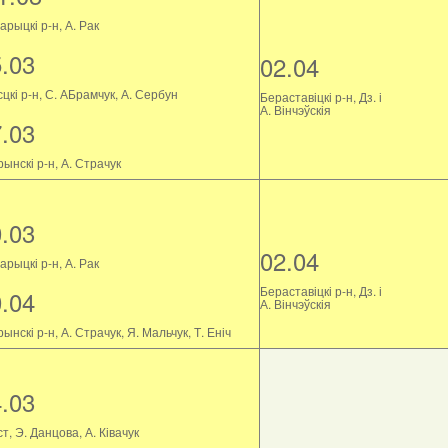
рыцкі р-н, А. Рак
5.03
02.04
цкі р-н, С. АБрамчук, А. Сербун
Бераставіцкі р-н, Дз. і
А. Вінчэўскія
7.03
ынскі р-н, А. Страчук
0.03
02.04
рыцкі р-н, А. Рак
Бераставіцкі р-н, Дз. і
0.04
А. Вінчэўскія
ынскі р-н, А. Страчук, Я. Мальчук, Т. Еніч
4.03
т, Э. Данцова, А. Ківачук