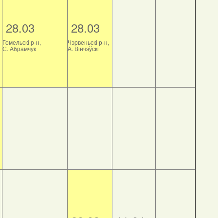
28.03
28.03
Гомельскі р-н,
Чэрвеньскі р-н,
С. Абрамчук
А. Вінчэўскі