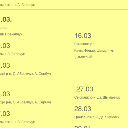
ынскі р-н, А. Страчук
.03.
енец,
16.03
зім Пракапчук
9.03
Свіслацкі р-н,
Качко Фёдар, Шыманчук
рын, А. Страчук
Дзьмітрый
5.03
цкі р-н, С. АБрамчук, А. Сербун
27.03
5.03
Свіслацкі р-н, Дз. Шыманчук
цкі р-н, С. АБрамчук, А. Сербун
28.03
7.03
Гродзенскі р-н, Дз. Якубовіч
ынскі р-н, А. Страчук
02.04