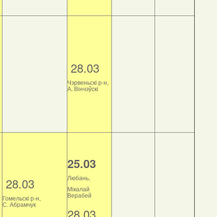
28.03
Чэрвеньскі р-н,
А. Вінчэўскі
25.03
Любань,
28.03
Мікалай
Верабей
Гомельскі р-н,
С. Абрамчук
28.03