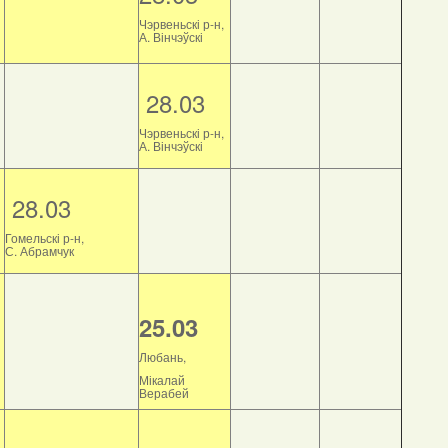
Чэрвеньскі р-н,
А. Вінчэўскі
28.03
Чэрвеньскі р-н,
А. Вінчэўскі
28.03
Гомельскі р-н,
С. Абрамчук
25.03
Любань,
Мікалай
Верабей