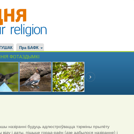
ТУШАК
Пра БАФК
НІЯ ФОТАЗДЫМКІ
шы назіранні будуць адлюстроўвацца тэрміны прылёту
ы віду і даты, пішыце горад-раён (дзе адбылося назіранне) і