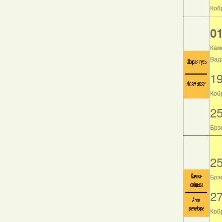
Кобр
01
Кам
Вад
1
Коб
2
Брэс
2
Брэс
2
Кобр