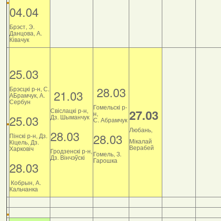
04.04
Брэст, Э.
Данцова, А.
Ківачук
25.03
28.03
Брэсцкі р-н, С.
21.03
АБрамчук, А.
Сербун
Гомельскі р-
Свіслацкі р-н,
27.03
н,
25.03
Дз. Шыманчук
С. Абрамчук
Любань,
28.03
28.03
Пінскі р-н, Дз.
Мікалай
Кіцель, Дз.
Верабей
Харковіч
Гродзенскі р-н,
Гомель, З.
Дз. Вінчэўскі
Гарошка
28.03
Кобрын, А.
Кальчанка