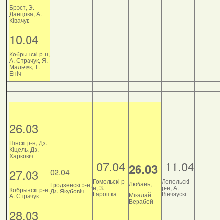
Брэст, Э.
Данцова, А.
Ківачук
10.04
Кобрынскі р-н,
А. Страчук, Я.
Мальчук, Т.
Еніч
26.03
Пінскі р-н, Дз.
Кіцель, Дз.
Харковіч
07.04
11.04
26.03
27.03
02.04
Гомельскі р-
Лепельскі
Любань,
Гродзенскі р-н,
н, З.
р-н, А.
Кобрынскі р-н,
Дз. Якубовіч
Гарошка
Вінчэўскі
Мікалай
А. Страчук
Верабей
28.03