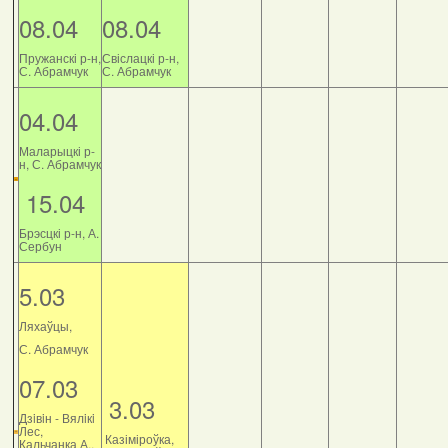
08.04
08.04
Пружанскі р-н,
Свіслацкі р-н,
С. Абрамчук
С. Абрамчук
04.04
Маларыцкі р-
н, С. Абрамчук
15.04
Брэсцкі р-н, А.
Сербун
5.03
Ляхаўцы,
С. Абрамчук
07.03
3.03
Дзiвiн - Вялiкi
Лес,
Казіміроўка,
Кальчанка А.,