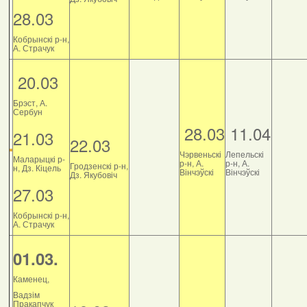
28.03
Кобрынскі р-н,
А. Страчук
20.03
Брэст, А.
Сербун
28.03
11.04
21.03
22.03
Чэрвеньскі
Лепельскі
Маларыцкі р-
р-н, А.
р-н, А.
Гродзенскі р-н,
н, Дз. Кіцель
Вінчэўскі
Вінчэўскі
Дз. Якубовіч
27.03
Кобрынскі р-н,
А. Страчук
01.03.
Каменец,
Вадзім
Пракапчук