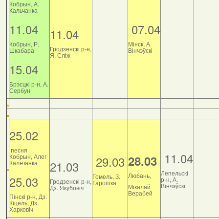
Кобрын, А.
Кальчанка
11.04
07.04
11.04
Кобрын, Р.
Мінск, А.
Гродзенскі р-н,
Шкабара
Вінчэўскі
Я. Сліж
15.04
Брэсцкі р-н, А.
Сербун
25.02
песня
11.04
Кобрын, Алег
28.03
29.03
21.03
Кальчанка
Лепельскі
Любань,
Гомель, З.
25.03
р-н, А.
Гродзенскі р-н,
Гарошка
Вінчэўскі
Мікалай
Дз. Якубовіч
Верабей
Пінскі р-н, Дз.
Кіцель, Дз.
Харковіч