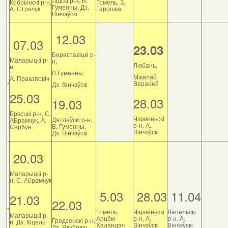
Лідскі р-н, В.
Кобрынскі р-н,
Гомель, З.
Гуменны, Дз.
А. Страчук
Гарошка
Вінчэўскі
12.03
07.03
23.03
Бераставіцкі р-
Маларыцкі р-
н,
Любань,
н,
В.Гуменны,
Мікалай
А. Пракаповіч
Верабей
Дз. Вінчэўскі
25.03
28.03
19.03
Брэсцкі р-н, С.
Чэрвеньскі
Дятлаўскі р-н,
АБрамчук, А.
р-н, А.
В. Гуменны,
Сербун
Вінчэўскі
Дз. Вінчэўскі
20.03
Маларыцкі р-
н, С. Абрамчук
5.03
28.03
11.04
21.03
22.03
Гомель,
Чэрвеньскі
Лепельскі
Маларыцкі р-
Арцём
р-н, А.
р-н, А.
Гродзенскі р-н,
н, Дз. Кіцель
Халандач
Вінчэўскі
Вінчэўскі
Дз. Якубовіч