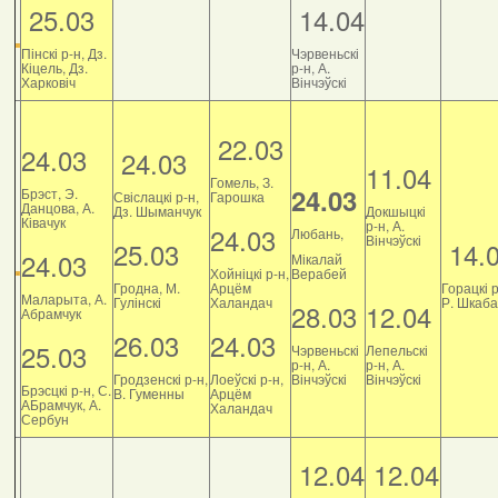
25.03
14.04
Пінскі р-н, Дз.
Чэрвеньскі
Кіцель, Дз.
р-н, А.
Харковіч
Вінчэўскі
22.03
24.03
24.03
11.04
Гомель, З.
24.03
Брэст, Э.
Свіслацкі р-н,
Гарошка
Данцова, А.
Дз. Шыманчук
Докшыцкі
Ківачук
р-н, А.
24.03
Любань,
Вінчэўскі
25.03
14.
24.03
Мікалай
Хойніцкі р-н,
Верабей
Гродна, М.
Арцём
Горацкі р
Маларыта, А.
Гулінскі
Халандач
Р. Шкаб
28.03
12.04
Абрамчук
26.03
24.03
25.03
Чэрвеньскі
Лепельскі
р-н, А.
р-н, А.
Гродзенскі р-н,
Лоеўскі р-н,
Вінчэўскі
Вінчэўскі
Брэсцкі р-н, С.
В. Гуменны
Арцём
АБрамчук, А.
Халандач
Сербун
12.04
12.04