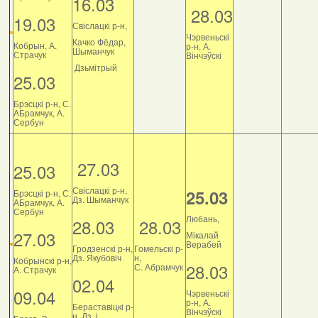
16.03
28.03
19.03
Свіслацкі р-н,
Чэрвеньскі
Качко Фёдар,
Кобрын, А.
р-н, А.
Шыманчук
Страчук
Вінчэўскі
Дзьмітрый
25.03
Брэсцкі р-н, С.
АБрамчук, А.
Сербун
27.03
25.03
Свіслацкі р-н,
25.03
Брэсцкі р-н, С.
Дз. Шыманчук
АБрамчук, А.
Сербун
Любань,
28.03
28.03
27.03
Мікалай
Верабей
Гродзенскі р-н,
Гомельскі р-
Дз. Якубовіч
н,
Кобрынскі р-н,
28.03
С. Абрамчук
А. Страчук
02.04
09.04
Чэрвеньскі
р-н, А.
Бераставіцкі р-
Вінчэўскі
н, Дз. і