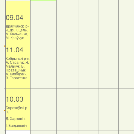
09.04
Драгічанскі р-
н, Дз. Кіцель,
А. Кальчанка,
М. Краўчук
11.04
Кобрынскі р-н,
А. Страчук, Я.
Мальчук, В.
Праташчык,
А. Кляўцэвіч,
В. Тарасенка
10.03
Бярозаўскі р-
н,
Д. Харковіч,
І. Багдановіч