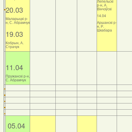
Лепельскі
р-н, А.
20.03
Вінчэўскі
14.04
Маларыцкі р-
н, С. Абрамчук
Аршанскі р-
н, Р.
Шкабара
19.03
Кобрын, А.
Страчук
11.04
Пружанскі р-н,
С. Абрамчук
05.04