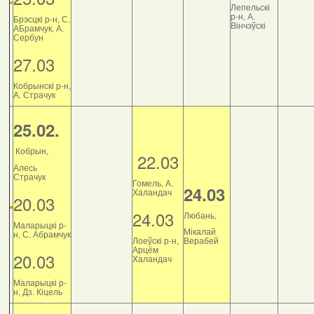
Лепельскі
р-н, А.
Брэсцкі р-н, С.
Вінчэўскі
АБрамчук, А.
Сербун
27.03
Кобрынскі р-н,
А. Страчук
25.02.
Кобрын,
22.03
Алесь
Страчук
Гомель, А.
24.03
Халандач
20.03
24.03
Любань,
Маларыцкі р-
Мікалай
н, С. Абрамчук
Лоеўскі р-н,
Верабей
Арцём
20.03
Халандач
Маларыцкі р-
н, Дз. Кіцель