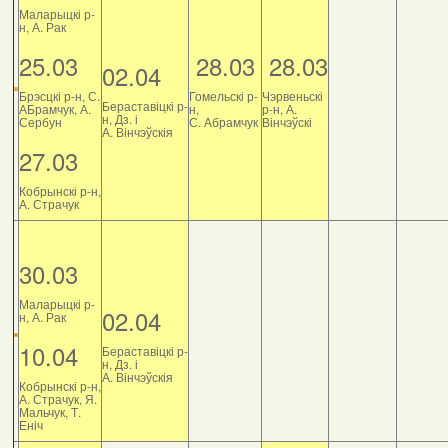
Маларыцкі р-
н, А. Рак
25.03
28.03
28.03
02.04
Брэсцкі р-н, С.
Гомельскі р-
Чэрвеньскі
Бераставіцкі р-
АБрамчук, А.
н,
р-н, А.
н, Дз. і
Сербун
С. Абрамчук
Вінчэўскі
А. Вінчэўскія
27.03
Кобрынскі р-н,
А. Страчук
30.03
Маларыцкі р-
02.04
н, А. Рак
10.04
Бераставіцкі р-
н, Дз. і
А. Вінчэўскія
Кобрынскі р-н,
А. Страчук, Я.
Мальчук, Т.
Еніч