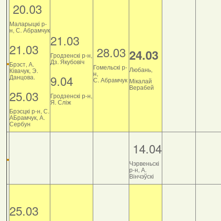
20.03
Маларыцкі р-
н, С. Абрамчук
21.03
21.03
28.03
24.03
Гродзенскі р-н,
Дз. Якубовіч
Брэст, А.
Гомельскі р-
Любань,
Ківачук, Э.
н,
9.04
Данцова.
С. Абрамчук
Мікалай
Верабей
25.03
Гродзенскі р-н,
Я. Сліж
Брэсцкі р-н, С.
АБрамчук, А.
Сербун
14.04
Чэрвеньскі
р-н, А.
Вінчэўскі
25.03