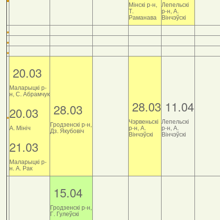
Мінскі р-н,
Лепельскі
Т.
р-н, А.
Раманава
Вінчэўскі
20.03
Маларыцкі р-
н, С. Абрамчук
28.03
11.04
28.03
20.03
Чэрвеньскі
Лепельскі
Гродзенскі р-н,
А. Мініч
р-н, А.
р-н, А.
Дз. Якубовіч
Вінчэўскі
Вінчэўскі
21.03
Маларыцкі р-
н. А. Рак
15.04
Гродзенскі р-н,
Г. Гулеўскі