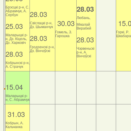
28.03
Брэсцкі р-н, С.
АБрамчук, А.
28.03
Сербун
Любань,
30.03
15.
Свіслацкі р-н,
25.03
Мікалай
Дз. Шыманчук
Верабей
Гомель, З.
Горкі, Р.
Маларыцкі р-
28.03
Гарошка
Шкабара
28.03
н, Дз. Кіцель,
Дз. Харковіч
Гродзенскі р-н,
Чэрвеньскі
Дз. Вінчэўскі
28.03
р-н, А.
Вінчэўскі
Кобрынскі р-н,
А. Страчук
15.04
Маларыцкі р-
н, С. Абрамчук
31.03
Кобрын, А.
Кальчанка