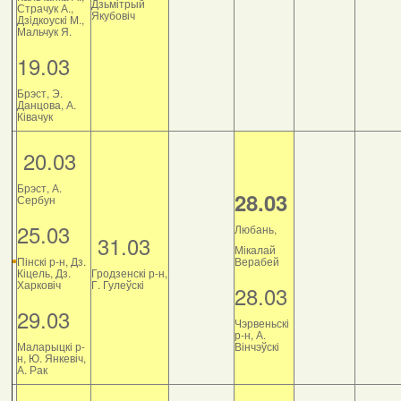
Дзьмітрый
Страчук А.,
Якубовіч
Дзiдкоускi М.,
Мальчук Я.
19.03
Брэст, Э.
Данцова, А.
Ківачук
20.03
Брэст, А.
28.03
Сербун
25.03
Любань,
31.03
Мікалай
Пінскі р-н, Дз.
Верабей
Кіцель, Дз.
Гродзенскі р-н,
Харковіч
Г. Гулеўскі
28.03
29.03
Чэрвеньскі
р-н, А.
Маларыцкі р-
Вінчэўскі
н, Ю. Янкевіч,
А. Рак