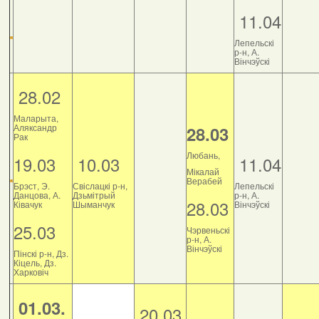
11.04
Лепельскі
р-н, А.
Вінчэўскі
28.02
Маларыта,
Аляксандр
28.03
Рак
Любань,
19.03
10.03
11.04
Мікалай
Верабей
Брэст, Э.
Свіслацкі р-н,
Лепельскі
Данцова, А.
Дзьмітрый
р-н, А.
28.03
Ківачук
Шыманчук
Вінчэўскі
25.03
Чэрвеньскі
р-н, А.
Вінчэўскі
Пінскі р-н, Дз.
Кіцель, Дз.
Харковіч
01.03.
20.03