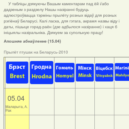
У табліцы дзякуючы Вашым каментарам пад ёй і/або
дадзеным з раздзелу Нашы назіранні будуць
адлюстроўвацца тэрміны прылёту розных відаў для розных
рэгіёнаў Беларусі. Калі ласка, для гэтага, акрамя назвы віду і
даты, пішыце горад-раён (дзе адбылося назіранне) і хаця б
ініцыялы назіральніка. Дзякуем за супольную працу!
Апошняе абнаўленне (15.04)
Прылёт птушак на Беларусь-2010
05.04
Маларыта, А.
Рак