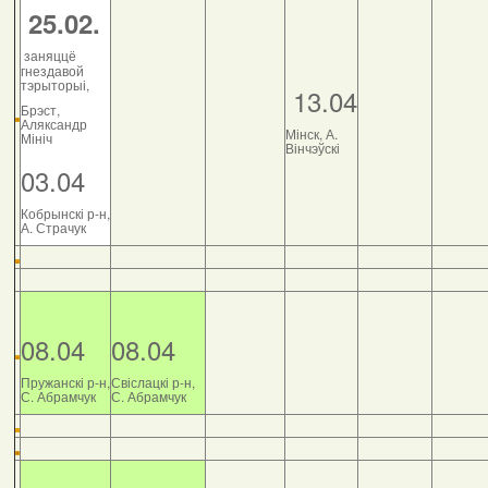
25.02.
заняццё
гнездавой
тэрыторыі,
13.04
Брэст,
Аляксандр
Мінск, А.
Мініч
Вінчэўскі
03.04
Кобрынскі р-н,
А. Страчук
08.04
08.04
Пружанскі р-н,
Свіслацкі р-н,
С. Абрамчук
С. Абрамчук