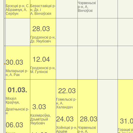
Чэрвеньскі
Брэсцкі р-н, С.
Бераставіцкі р-
р-н, А.
АБрамчук, А.
н, Дз. і
Вінчэўскі
Сербун
А. Вінчэўскія
28.03
Гродзенскі р-н,
Дз. Якубовіч
12.04
30.03
Гродзенскі р-н,
Маларыцкі р-
М. Гулінскі
н, А. Рак
01.03.
22.03
Міхаіл
Гомельскі р-
Краўчук,
н, А.
3.03
Халандач
Драгічынскі р-
н
Казіміроўка,
24.03
28.03
31.
Дзьмітрый
06.03
Якубовіч
Хойніцкі р-н,
Чэрвеньскі
Горацкі р
Арцём
р-н, А.