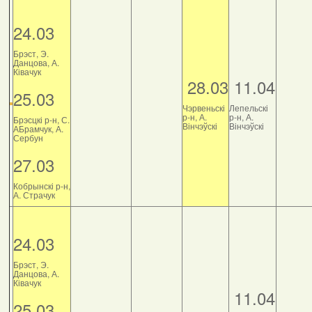
24.03
Брэст, Э.
Данцова, А.
Ківачук
28.03
11.04
25.03
Чэрвеньскі
Лепельскі
р-н, А.
р-н, А.
Брэсцкі р-н, С.
Вінчэўскі
Вінчэўскі
АБрамчук, А.
Сербун
27.03
Кобрынскі р-н,
А. Страчук
24.03
Брэст, Э.
Данцова, А.
Ківачук
11.04
25.03