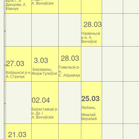
Брэст, Э.
А. Вінчэўскія
Данцова, А.
Ківачук
28.03
Чэрвеньскі
р-н, А.
Вінчэўскі
28.03
3.03
27.03
Гомельскі р-
Беражаны,
н,
Кобрынскі р-н,
Жорж Гулеўскі
С. Абрамчук
А. Страчук
25.03
02.04
Любань,
Бераставіцкі р-
н, Дз. і
Мікалай
А. Вінчэўскія
Верабей
21.03