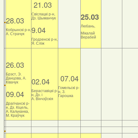
21.03
Свіслацкі р-н,
25.03
28.03
Дз. Шыманчук
Любань,
9.04
Кобрынскі р-н,
Мікалай
А. Страчук
Верабей
Гродзенскі р-н,
Я. Сліж
26.03
Брэст, Э.
07.04
Данцова, А.
02.04
Ківачук
Гомельскі р-
Бераставіцкі р-
09.04
н, З.
н, Дз. і
Гарошка
А. Вінчэўскія
Драгічанскі р-
н, Дз. Кіцель,
А. Кальчанка,
М. Краўчук