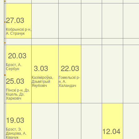
27.03
Кобрынскі р-н,
А. Страчук
20.03
Брэст, А.
3.03
22.03
Сербун
Казіміроўка,
Гомельскі р-
25.03
Дзьмітрый
н, А.
Якубовіч
Халандач
Пінскі р-н, Дз.
Кіцель, Дз.
Харковіч
19.03
12.04
Брэст, Э.
Данцова, А.
Ківачук