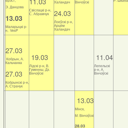
11.03
Брэст,
Р. Шкаб
Халандач
Вінчэўскі
Э. Данцова
Свіслацкі р-н,
24.03
С. Абрамчук
13.03
Лоеўскі р-н,
Арцём
Маларыцкі р-
Халандач
н, VesP
27.03
19.03
11.04
Кобрын, А.
Кальчанка
Лідскі р-н, В.
Лепельскі
Гуменны, Дз.
р-н, А.
27.03
Вінчэўскі
Вінчэўскі
Кобрынскі р-н,
А. Страчук
13.03
Мінск,
М. Вінчэўскі
28.03