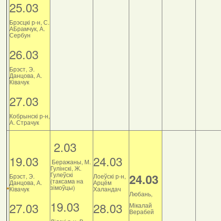
25.03
Брэсцкі р-н, С.
АБрамчук, А.
Сербун
26.03
Брэст, Э.
Данцова, А.
Ківачук
27.03
Кобрынскі р-н,
А. Страчук
2.03
19.03
24.03
Беражаны, М.
Гулінскі, Ж.
Гулеўскі
24.03
Брэст, Э.
Лоеўскі р-н,
(таксама на
Данцова, А.
Арцём
зімоўцы)
Ківачук
Халандач
Любань,
19.03
27.03
28.03
Мікалай
Верабей