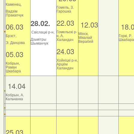
Каменец,
Гомель, З.
Вадзім
Гарошка
Пракапчук
22.03
28.02.
12.03
06.03
18.
Гомельскі р-
Свіслацкі р-н,
Мінск,
Брэст,
н, А.
Горкі, Р.
Мікалай
Дзьмітры
Халандач
Шкабара
Верабей
Э. Данцова
Шыманчук
24.03
05.03
Хойніцкі р-н,
Кобрын,
Арцём
Раман
Халандач
Шкабара
14.04
Кобрын, А.
Кальчанка
25.03