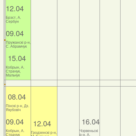
12.04
Брэст, А.
Сербун
09.04
Пружанскі р-н,
С. Абрамчук
15.04
Кобрын, А.
Страчук,
Мальчук
08.04
Пінскі р-н, Дз.
Якубовіч
09.04
16.04
12.04
Кобрын, А.
Чэрвеньскі
Гродзенскі р-н,
Страчук
р-н, А.