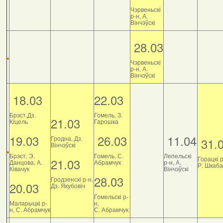
Чэрвеньскі
р-н, А.
Вінчэўскі
28.03
Чэрвеньскі
р-н, А.
Вінчэўскі
18.03
22.03
Брэст,Дз.
Гомель, З.
21.03
Кіцель
Гарошка
19.03
26.03
11.04
Гродна, Дз.
31.
Вінчэўскі
Брэст, Э.
Гомель, С.
Лепельскі
Горацкі р
21.03
Данцова, А.
Абрамчук
р-н, А.
Р. Шкаб
Ківачук
Вінчэўскі
28.03
Гродзенскі р-н,
20.03
Дз. Якубовіч
Гомельскі р-
Маларыцкі р-
н,
н, С. Абрамчук
С. Абрамчук