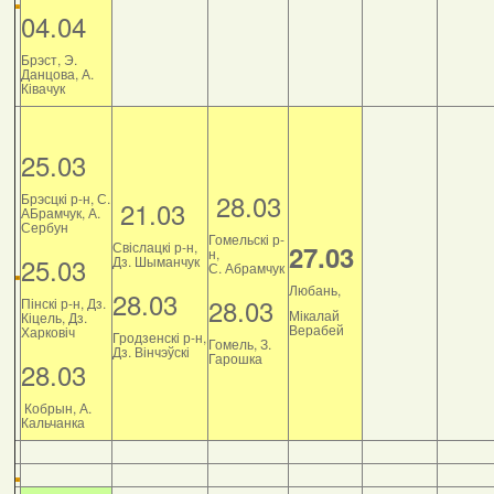
04.04
Брэст, Э.
Данцова, А.
Ківачук
25.03
28.03
Брэсцкі р-н, С.
21.03
АБрамчук, А.
Сербун
Гомельскі р-
Свіслацкі р-н,
27.03
н,
25.03
Дз. Шыманчук
С. Абрамчук
Любань,
28.03
28.03
Пінскі р-н, Дз.
Мікалай
Кіцель, Дз.
Верабей
Харковіч
Гродзенскі р-н,
Гомель, З.
Дз. Вінчэўскі
Гарошка
28.03
Кобрын, А.
Кальчанка