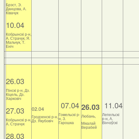
Брэст, Э.
Данцова, А.
Ківачук
10.04
Кобрынскі р-н,
А. Страчук, Я.
Мальчук, Т.
Еніч
26.03
Пінскі р-н, Дз.
Кіцель, Дз.
Харковіч
07.04
11.04
26.03
27.03
02.04
Гомельскі р-
Лепельскі
Любань,
Гродзенскі р-н,
н, З.
р-н, А.
Кобрынскі р-н,
Дз. Якубовіч
Гарошка
Вінчэўскі
Мікалай
А. Страчук
Верабей
28.03