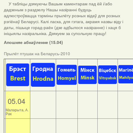
У табліцы дзякуючы Вашым каментарам пад ёй і/або
дадзеным з раздзелу Нашы назіранні будуць
адлюстроўвацца тэрміны прылёту розных відаў для розных
рэгіёнаў Беларусі. Калі ласка, для гэтага, акрамя назвы віду і
даты, пішыце горад-раён (дзе адбылося назіранне) і хаця б
ініцыялы назіральніка. Дзякуем за супольную працу!
Апошняе абнаўленне (15.04)
Прылёт птушак на Беларусь-2010
05.04
Маларыта, А.
Рак