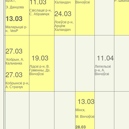
11.03
Брэст,
Р. Шкаб
Халандач
Вінчэўскі
Э. Данцова
Свіслацкі р-н,
24.03
С. Абрамчук
13.03
Лоеўскі р-н,
Арцём
Маларыцкі р-
Халандач
н, VesP
27.03
19.03
11.04
Кобрын, А.
Кальчанка
Лідскі р-н, В.
Лепельскі
Гуменны, Дз.
р-н, А.
27.03
Вінчэўскі
Вінчэўскі
Кобрынскі р-н,
А. Страчук
13.03
Мінск,
М. Вінчэўскі
28.03