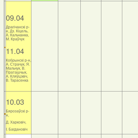
09.04
Драгічанскі р-
н, Дз. Кіцель,
А. Кальчанка,
М. Краўчук
11.04
Кобрынскі р-н,
А. Страчук, Я.
Мальчук, В.
Праташчык,
А. Кляўцэвіч,
В. Тарасенка
10.03
Бярозаўскі р-
н,
Д. Харковіч,
І. Багдановіч