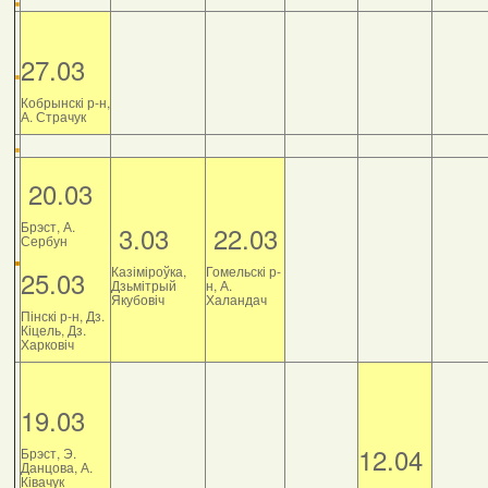
27.03
Кобрынскі р-н,
А. Страчук
20.03
Брэст, А.
3.03
22.03
Сербун
Казіміроўка,
Гомельскі р-
25.03
Дзьмітрый
н, А.
Якубовіч
Халандач
Пінскі р-н, Дз.
Кіцель, Дз.
Харковіч
19.03
12.04
Брэст, Э.
Данцова, А.
Ківачук