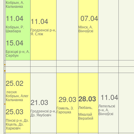
Кобрын, А.
Кальчанка
11.04
07.04
11.04
Кобрын, Р.
Мінск, А.
Гродзенскі р-н,
Шкабара
Вінчэўскі
Я. Сліж
15.04
Брэсцкі р-н, А.
Сербун
25.02
песня
11.04
Кобрын, Алег
28.03
29.03
21.03
Кальчанка
Лепельскі
Любань,
Гомель, З.
25.03
р-н, А.
Гродзенскі р-н,
Гарошка
Вінчэўскі
Мікалай
Дз. Якубовіч
Верабей
Пінскі р-н, Дз.
Кіцель, Дз.
Харковіч