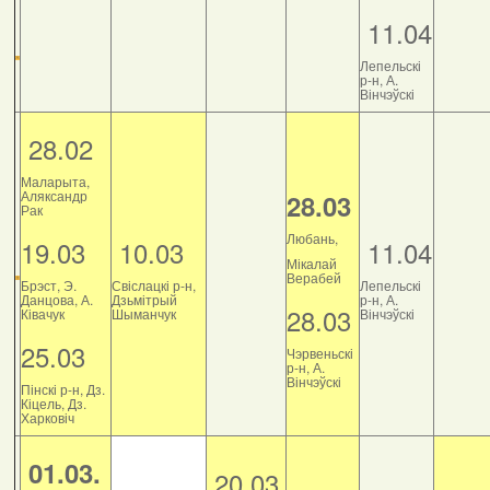
11.04
Лепельскі
р-н, А.
Вінчэўскі
28.02
Маларыта,
Аляксандр
28.03
Рак
Любань,
19.03
10.03
11.04
Мікалай
Верабей
Брэст, Э.
Свіслацкі р-н,
Лепельскі
Данцова, А.
Дзьмітрый
р-н, А.
28.03
Ківачук
Шыманчук
Вінчэўскі
25.03
Чэрвеньскі
р-н, А.
Вінчэўскі
Пінскі р-н, Дз.
Кіцель, Дз.
Харковіч
01.03.
20.03