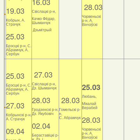
16.03
28.03
19.03
Свіслацкі р-н,
Чэрвеньскі
Качко Фёдар,
Кобрын, А.
р-н, А.
Шыманчук
Страчук
Вінчэўскі
Дзьмітрый
25.03
Брэсцкі р-н, С.
АБрамчук, А.
Сербун
27.03
25.03
Свіслацкі р-н,
25.03
Брэсцкі р-н, С.
Дз. Шыманчук
АБрамчук, А.
Сербун
Любань,
28.03
28.03
27.03
Мікалай
Верабей
Гродзенскі р-н,
Гомельскі р-
Дз. Якубовіч
н,
Кобрынскі р-н,
28.03
С. Абрамчук
А. Страчук
02.04
09.04
Чэрвеньскі
р-н, А.
Бераставіцкі р-
Вінчэўскі
н, Дз. і