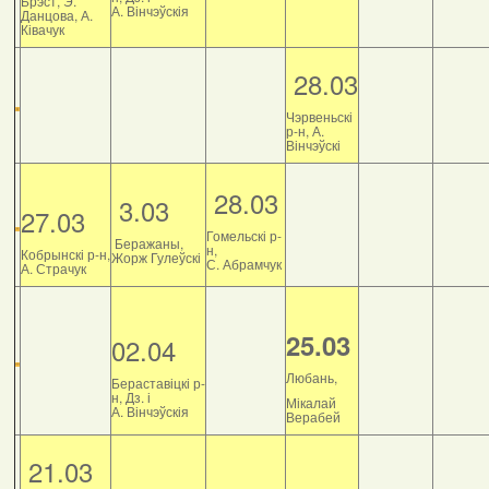
Брэст, Э.
А. Вінчэўскія
Данцова, А.
Ківачук
28.03
Чэрвеньскі
р-н, А.
Вінчэўскі
28.03
3.03
27.03
Гомельскі р-
Беражаны,
н,
Кобрынскі р-н,
Жорж Гулеўскі
С. Абрамчук
А. Страчук
25.03
02.04
Любань,
Бераставіцкі р-
н, Дз. і
Мікалай
А. Вінчэўскія
Верабей
21.03