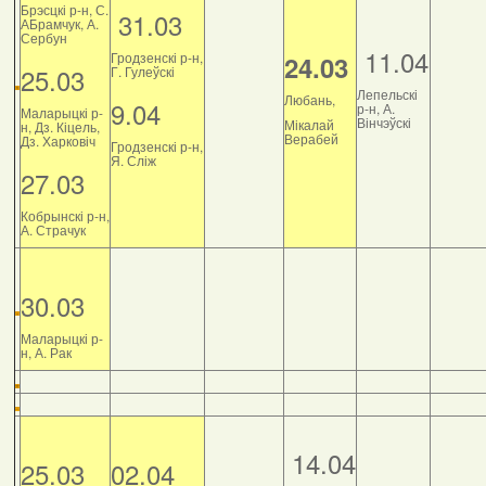
Брэсцкі р-н, С.
31.03
АБрамчук, А.
Сербун
11.04
Гродзенскі р-н,
24.03
25.03
Г. Гулеўскі
Лепельскі
Любань,
9.04
р-н, А.
Маларыцкі р-
Вінчэўскі
Мікалай
н, Дз. Кіцель,
Верабей
Дз. Харковіч
Гродзенскі р-н,
Я. Сліж
27.03
Кобрынскі р-н,
А. Страчук
30.03
Маларыцкі р-
н, А. Рак
14.04
25.03
02.04