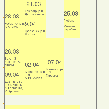
21.03
Свіслацкі р-н,
25.03
28.03
Дз. Шыманчук
Любань,
9.04
Кобрынскі р-н,
Мікалай
А. Страчук
Верабей
Гродзенскі р-н,
Я. Сліж
26.03
Брэст, Э.
07.04
Данцова, А.
02.04
Ківачук
Гомельскі р-
Бераставіцкі р-
09.04
н, З.
н, Дз. і
Гарошка
А. Вінчэўскія
Драгічанскі р-
н, Дз. Кіцель,
А. Кальчанка,
М. Краўчук