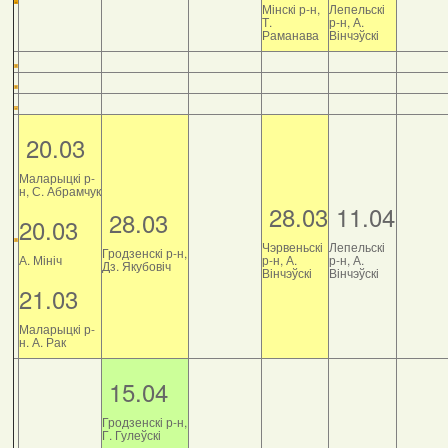
Мінскі р-н,
Лепельскі
Т.
р-н, А.
Раманава
Вінчэўскі
20.03
Маларыцкі р-
н, С. Абрамчук
28.03
11.04
28.03
20.03
Чэрвеньскі
Лепельскі
Гродзенскі р-н,
А. Мініч
р-н, А.
р-н, А.
Дз. Якубовіч
Вінчэўскі
Вінчэўскі
21.03
Маларыцкі р-
н. А. Рак
15.04
Гродзенскі р-н,
Г. Гулеўскі