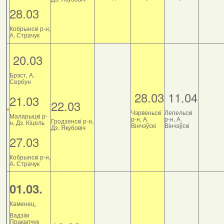
28.03
Кобрынскі р-н,
А. Страчук
20.03
Брэст, А.
Сербун
28.03
11.04
21.03
22.03
Чэрвеньскі
Лепельскі
Маларыцкі р-
р-н, А.
р-н, А.
Гродзенскі р-н,
н, Дз. Кіцель
Вінчэўскі
Вінчэўскі
Дз. Якубовіч
27.03
Кобрынскі р-н,
А. Страчук
01.03.
Каменец,
Вадзім
Пракапчук