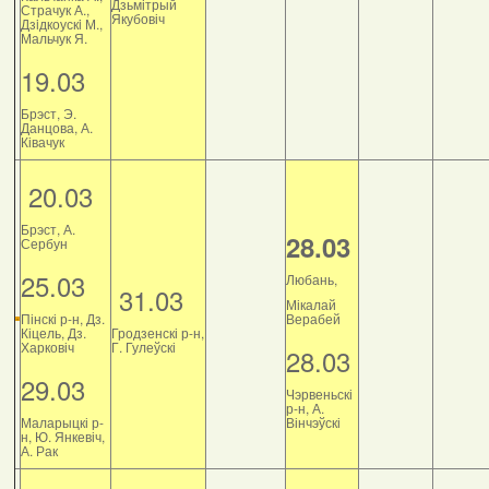
Дзьмітрый
Страчук А.,
Якубовіч
Дзiдкоускi М.,
Мальчук Я.
19.03
Брэст, Э.
Данцова, А.
Ківачук
20.03
Брэст, А.
28.03
Сербун
25.03
Любань,
31.03
Мікалай
Пінскі р-н, Дз.
Верабей
Кіцель, Дз.
Гродзенскі р-н,
Харковіч
Г. Гулеўскі
28.03
29.03
Чэрвеньскі
р-н, А.
Маларыцкі р-
Вінчэўскі
н, Ю. Янкевіч,
А. Рак