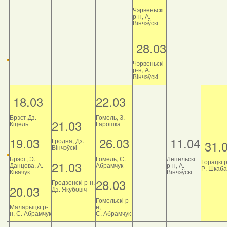
Чэрвеньскі
р-н, А.
Вінчэўскі
28.03
Чэрвеньскі
р-н, А.
Вінчэўскі
18.03
22.03
Брэст,Дз.
Гомель, З.
21.03
Кіцель
Гарошка
19.03
26.03
11.04
Гродна, Дз.
31.
Вінчэўскі
Брэст, Э.
Гомель, С.
Лепельскі
Горацкі р
21.03
Данцова, А.
Абрамчук
р-н, А.
Р. Шкаб
Ківачук
Вінчэўскі
28.03
Гродзенскі р-н,
20.03
Дз. Якубовіч
Гомельскі р-
Маларыцкі р-
н,
н, С. Абрамчук
С. Абрамчук