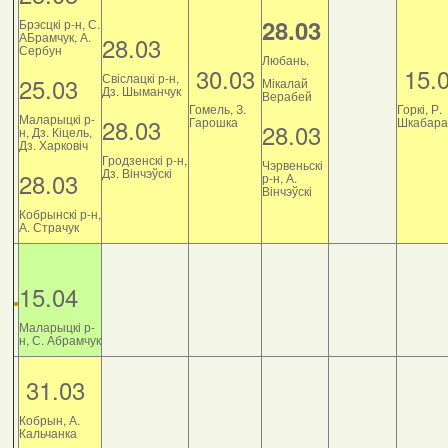
28.03
Брэсцкі р-н, С.
АБрамчук, А.
28.03
Сербун
Любань,
30.03
15.
Свіслацкі р-н,
25.03
Мікалай
Дз. Шыманчук
Верабей
Гомель, З.
Горкі, Р.
Маларыцкі р-
28.03
Гарошка
Шкабара
28.03
н, Дз. Кіцель,
Дз. Харковіч
Гродзенскі р-н,
Чэрвеньскі
Дз. Вінчэўскі
28.03
р-н, А.
Вінчэўскі
Кобрынскі р-н,
А. Страчук
15.04
Маларыцкі р-
н, С. Абрамчук
31.03
Кобрын, А.
Кальчанка