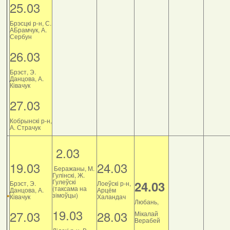
25.03
Брэсцкі р-н, С.
АБрамчук, А.
Сербун
26.03
Брэст, Э.
Данцова, А.
Ківачук
27.03
Кобрынскі р-н,
А. Страчук
2.03
19.03
24.03
Беражаны, М.
Гулінскі, Ж.
Гулеўскі
24.03
Брэст, Э.
Лоеўскі р-н,
(таксама на
Данцова, А.
Арцём
зімоўцы)
Ківачук
Халандач
Любань,
19.03
27.03
28.03
Мікалай
Верабей