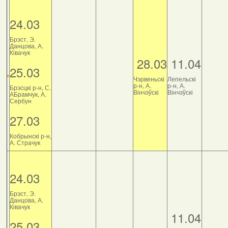
24.03
Брэст, Э.
Данцова, А.
Ківачук
28.03
11.04
25.03
Чэрвеньскі
Лепельскі
р-н, А.
р-н, А.
Брэсцкі р-н, С.
Вінчэўскі
Вінчэўскі
АБрамчук, А.
Сербун
27.03
Кобрынскі р-н,
А. Страчук
24.03
Брэст, Э.
Данцова, А.
Ківачук
11.04
25.03