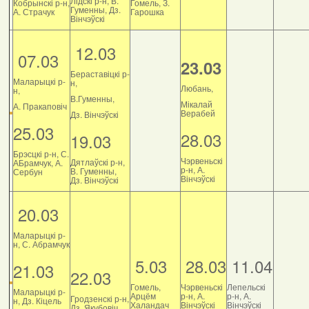
Лідскі р-н, В.
Кобрынскі р-н,
Гомель, З.
Гуменны, Дз.
А. Страчук
Гарошка
Вінчэўскі
12.03
07.03
23.03
Бераставіцкі р-
Маларыцкі р-
н,
Любань,
н,
В.Гуменны,
Мікалай
А. Пракаповіч
Верабей
Дз. Вінчэўскі
25.03
28.03
19.03
Брэсцкі р-н, С.
Чэрвеньскі
Дятлаўскі р-н,
АБрамчук, А.
р-н, А.
В. Гуменны,
Сербун
Вінчэўскі
Дз. Вінчэўскі
20.03
Маларыцкі р-
н, С. Абрамчук
5.03
28.03
11.04
21.03
22.03
Гомель,
Чэрвеньскі
Лепельскі
Маларыцкі р-
Арцём
р-н, А.
р-н, А.
Гродзенскі р-н,
н, Дз. Кіцель
Халандач
Вінчэўскі
Вінчэўскі
Дз. Якубовіч