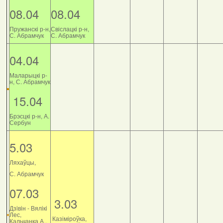
08.04
08.04
Пружанскі р-н,
Свіслацкі р-н,
С. Абрамчук
С. Абрамчук
04.04
Маларыцкі р-
н, С. Абрамчук
15.04
Брэсцкі р-н, А.
Сербун
5.03
Ляхаўцы,
С. Абрамчук
07.03
3.03
Дзiвiн - Вялiкi
Лес,
Казіміроўка,
Кальчанка А.,