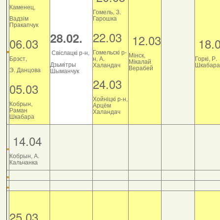
Каменец,
Гомель, З.
Вадзім
Гарошка
Пракапчук
22.03
28.02.
12.03
06.03
18.
Гомельскі р-
Свіслацкі р-н,
Мінск,
Брэст,
н, А.
Горкі, Р.
Мікалай
Дзьмітры
Халандач
Шкабара
Верабей
Э. Данцова
Шыманчук
24.03
05.03
Хойніцкі р-н,
Кобрын,
Арцём
Раман
Халандач
Шкабара
14.04
Кобрын, А.
Кальчанка
25.03