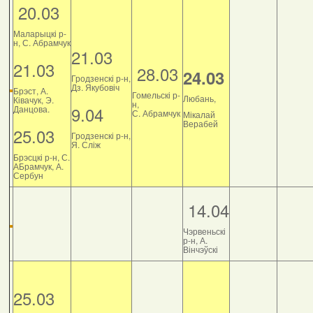
20.03
Маларыцкі р-
н, С. Абрамчук
21.03
21.03
28.03
24.03
Гродзенскі р-н,
Дз. Якубовіч
Брэст, А.
Гомельскі р-
Любань,
Ківачук, Э.
н,
9.04
Данцова.
С. Абрамчук
Мікалай
Верабей
25.03
Гродзенскі р-н,
Я. Сліж
Брэсцкі р-н, С.
АБрамчук, А.
Сербун
14.04
Чэрвеньскі
р-н, А.
Вінчэўскі
25.03