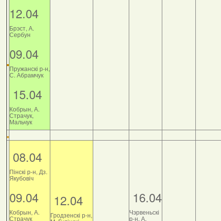
12.04
Брэст, А.
Сербун
09.04
Пружанскі р-н,
С. Абрамчук
15.04
Кобрын, А.
Страчук,
Мальчук
08.04
Пінскі р-н, Дз.
Якубовіч
09.04
16.04
12.04
Кобрын, А.
Чэрвеньскі
Гродзенскі р-н,
Страчук
р-н, А.