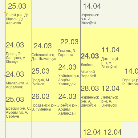
25.03
14.04
Пінскі р-н, Дз.
Чэрвеньскі
Кіцель, Дз.
р-н, А.
Харковіч
Вінчэўскі
22.03
24.03
24.03
11.04
Гомель, З.
24.03
Брэст, Э.
Свіслацкі р-н,
Гарошка
Данцова, А.
Дз. Шыманчук
Докшыцкі
Ківачук
р-н, А.
24.03
Любань,
Вінчэўскі
25.03
14.
24.03
Мікалай
Хойніцкі р-н,
Верабей
Гродна, М.
Арцём
Горацкі р
Маларыта, А.
Гулінскі
Халандач
Р. Шкаб
28.03
12.04
Абрамчук
26.03
24.03
25.03
Чэрвеньскі
Лепельскі
р-н, А.
р-н, А.
Гродзенскі р-н,
Лоеўскі р-н,
Вінчэўскі
Вінчэўскі
Брэсцкі р-н, С.
В. Гуменны
Арцём
АБрамчук, А.
Халандач
Сербун
12.04
12.04