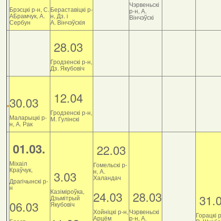
Чэрвеньскі
Брэсцкі р-н, С.
Бераставіцкі р-
р-н, А.
АБрамчук, А.
н, Дз. і
Вінчэўскі
Сербун
А. Вінчэўскія
28.03
Гродзенскі р-н,
Дз. Якубовіч
12.04
30.03
Гродзенскі р-н,
Маларыцкі р-
М. Гулінскі
н, А. Рак
01.03.
22.03
Міхаіл
Гомельскі р-
Краўчук,
н, А.
3.03
Халандач
Драгічынскі р-
н
Казіміроўка,
24.03
28.03
31.
Дзьмітрый
06.03
Якубовіч
Хойніцкі р-н,
Чэрвеньскі
Горацкі р
Арцём
р-н, А.