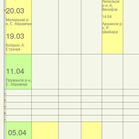
Лепельскі
р-н, А.
20.03
Вінчэўскі
14.04
Маларыцкі р-
н, С. Абрамчук
Аршанскі р-
н, Р.
Шкабара
19.03
Кобрын, А.
Страчук
11.04
Пружанскі р-н,
С. Абрамчук
05.04