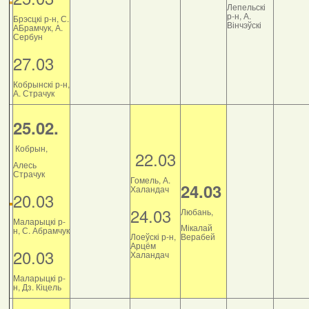
Лепельскі
р-н, А.
Брэсцкі р-н, С.
Вінчэўскі
АБрамчук, А.
Сербун
27.03
Кобрынскі р-н,
А. Страчук
25.02.
Кобрын,
22.03
Алесь
Страчук
Гомель, А.
24.03
Халандач
20.03
24.03
Любань,
Маларыцкі р-
Мікалай
н, С. Абрамчук
Лоеўскі р-н,
Верабей
Арцём
20.03
Халандач
Маларыцкі р-
н, Дз. Кіцель