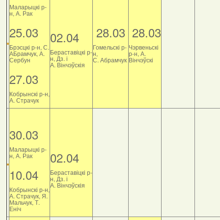
Маларыцкі р-
н, А. Рак
25.03
28.03
28.03
02.04
Брэсцкі р-н, С.
Гомельскі р-
Чэрвеньскі
Бераставіцкі р-
АБрамчук, А.
н,
р-н, А.
н, Дз. і
Сербун
С. Абрамчук
Вінчэўскі
А. Вінчэўскія
27.03
Кобрынскі р-н,
А. Страчук
30.03
Маларыцкі р-
02.04
н, А. Рак
10.04
Бераставіцкі р-
н, Дз. і
А. Вінчэўскія
Кобрынскі р-н,
А. Страчук, Я.
Мальчук, Т.
Еніч