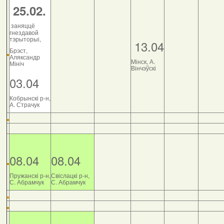
25.02.
заняццё
гнездавой
тэрыторыі,
13.04
Брэст,
Аляксандр
Мінск, А.
Мініч
Вінчэўскі
03.04
Кобрынскі р-н,
А. Страчук
08.04
08.04
Пружанскі р-н,
Свіслацкі р-н,
С. Абрамчук
С. Абрамчук