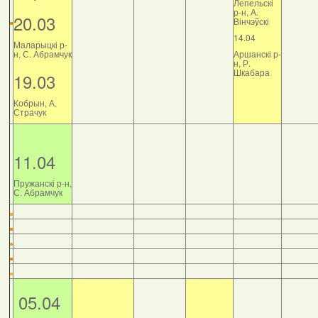
Лепельскі
р-н, А.
20.03
Вінчэўскі
14.04
Маларыцкі р-
н, С. Абрамчук
Аршанскі р-
н, Р.
Шкабара
19.03
Кобрын, А.
Страчук
11.04
Пружанскі р-н,
С. Абрамчук
05.04