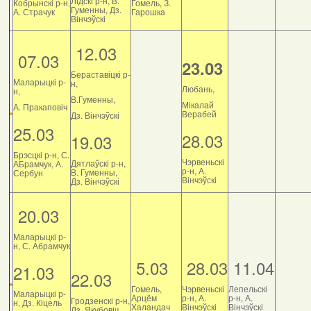
Лідскі р-н, В.
Кобрынскі р-н,
Гомель, З.
Гуменны, Дз.
А. Страчук
Гарошка
Вінчэўскі
12.03
07.03
23.03
Бераставіцкі р-
Маларыцкі р-
н,
Любань,
н,
В.Гуменны,
Мікалай
А. Пракаповіч
Верабей
Дз. Вінчэўскі
25.03
28.03
19.03
Брэсцкі р-н, С.
Чэрвеньскі
Дятлаўскі р-н,
АБрамчук, А.
р-н, А.
В. Гуменны,
Сербун
Вінчэўскі
Дз. Вінчэўскі
20.03
Маларыцкі р-
н, С. Абрамчук
5.03
28.03
11.04
21.03
22.03
Гомель,
Чэрвеньскі
Лепельскі
Маларыцкі р-
Арцём
р-н, А.
р-н, А.
Гродзенскі р-н,
н, Дз. Кіцель
Халандач
Вінчэўскі
Вінчэўскі
Дз. Якубовіч