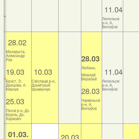
11.04
Лепельскі
р-н, А.
Вінчэўскі
28.02
Маларыта,
Аляксандр
28.03
Рак
Любань,
19.03
10.03
11.04
Мікалай
Верабей
Брэст, Э.
Свіслацкі р-н,
Лепельскі
Данцова, А.
Дзьмітрый
р-н, А.
28.03
Ківачук
Шыманчук
Вінчэўскі
25.03
Чэрвеньскі
р-н, А.
Вінчэўскі
Пінскі р-н, Дз.
Кіцель, Дз.
Харковіч
01.03.
20.03