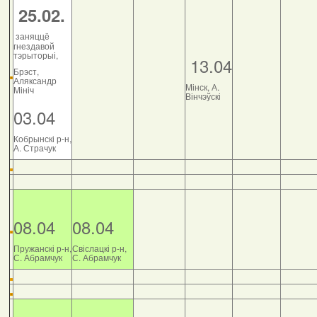
25.02.
заняццё
гнездавой
тэрыторыі,
13.04
Брэст,
Аляксандр
Мінск, А.
Мініч
Вінчэўскі
03.04
Кобрынскі р-н,
А. Страчук
08.04
08.04
Пружанскі р-н,
Свіслацкі р-н,
С. Абрамчук
С. Абрамчук