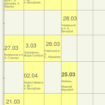
Брэст, Э.
А. Вінчэўскія
Данцова, А.
Ківачук
28.03
Чэрвеньскі
р-н, А.
Вінчэўскі
28.03
3.03
27.03
Гомельскі р-
Беражаны,
н,
Кобрынскі р-н,
Жорж Гулеўскі
С. Абрамчук
А. Страчук
25.03
02.04
Любань,
Бераставіцкі р-
н, Дз. і
Мікалай
А. Вінчэўскія
Верабей
21.03