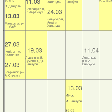
11.03
Брэст,
Р. Шкаб
Халандач
Вінчэўскі
Э. Данцова
Свіслацкі р-н,
24.03
С. Абрамчук
13.03
Лоеўскі р-н,
Арцём
Маларыцкі р-
Халандач
н, VesP
27.03
19.03
11.04
Кобрын, А.
Кальчанка
Лідскі р-н, В.
Лепельскі
Гуменны, Дз.
р-н, А.
27.03
Вінчэўскі
Вінчэўскі
Кобрынскі р-н,
А. Страчук
13.03
Мінск,
М. Вінчэўскі
28.03