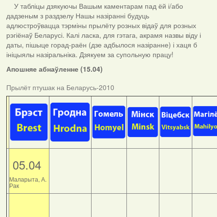
У табліцы дзякуючы Вашым каментарам пад ёй і/або
дадзеным з раздзелу Нашы назіранні будуць
адлюстроўвацца тэрміны прылёту розных відаў для розных
рэгіёнаў Беларусі. Калі ласка, для гэтага, акрамя назвы віду і
даты, пішыце горад-раён (дзе адбылося назіранне) і хаця б
ініцыялы назіральніка. Дзякуем за супольную працу!
Апошняе абнаўленне (15.04)
Прылёт птушак на Беларусь-2010
05.04
Маларыта, А.
Рак