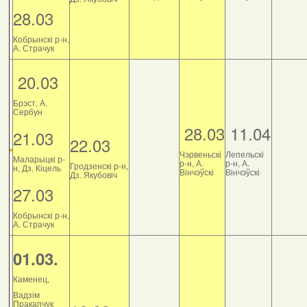
28.03
Кобрынскі р-н,
А. Страчук
20.03
Брэст, А.
Сербун
28.03
11.04
21.03
22.03
Чэрвеньскі
Лепельскі
Маларыцкі р-
р-н, А.
р-н, А.
Гродзенскі р-н,
н, Дз. Кіцель
Вінчэўскі
Вінчэўскі
Дз. Якубовіч
27.03
Кобрынскі р-н,
А. Страчук
01.03.
Каменец,
Вадзім
Пракапчук