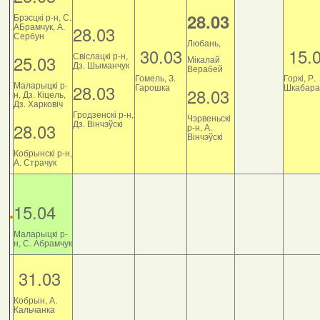
28.03
Брэсцкі р-н, С.
АБрамчук, А.
28.03
Сербун
Любань,
30.03
15.
Свіслацкі р-н,
25.03
Мікалай
Дз. Шыманчук
Верабей
Гомель, З.
Горкі, Р.
Маларыцкі р-
28.03
Гарошка
Шкабара
28.03
н, Дз. Кіцель,
Дз. Харковіч
Гродзенскі р-н,
Чэрвеньскі
Дз. Вінчэўскі
28.03
р-н, А.
Вінчэўскі
Кобрынскі р-н,
А. Страчук
15.04
Маларыцкі р-
н, С. Абрамчук
31.03
Кобрын, А.
Кальчанка