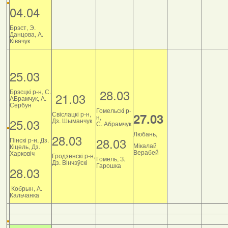
04.04
Брэст, Э.
Данцова, А.
Ківачук
25.03
28.03
Брэсцкі р-н, С.
21.03
АБрамчук, А.
Сербун
Гомельскі р-
Свіслацкі р-н,
27.03
н,
25.03
Дз. Шыманчук
С. Абрамчук
Любань,
28.03
28.03
Пінскі р-н, Дз.
Мікалай
Кіцель, Дз.
Верабей
Харковіч
Гродзенскі р-н,
Гомель, З.
Дз. Вінчэўскі
Гарошка
28.03
Кобрын, А.
Кальчанка