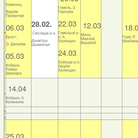
Каменец,
Гомель, З.
Вадзім
Гарошка
Пракапчук
22.03
28.02.
12.03
06.03
18.
Гомельскі р-
Свіслацкі р-н,
Мінск,
Брэст,
н, А.
Горкі, Р.
Мікалай
Дзьмітры
Халандач
Шкабара
Верабей
Э. Данцова
Шыманчук
24.03
05.03
Хойніцкі р-н,
Кобрын,
Арцём
Раман
Халандач
Шкабара
14.04
Кобрын, А.
Кальчанка
25.03