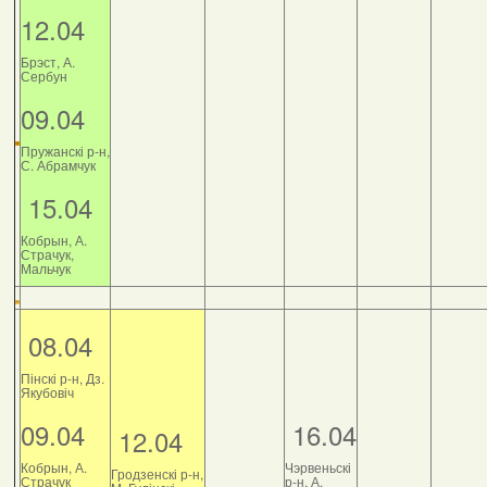
12.04
Брэст, А.
Сербун
09.04
Пружанскі р-н,
С. Абрамчук
15.04
Кобрын, А.
Страчук,
Мальчук
08.04
Пінскі р-н, Дз.
Якубовіч
09.04
16.04
12.04
Кобрын, А.
Чэрвеньскі
Гродзенскі р-н,
Страчук
р-н, А.