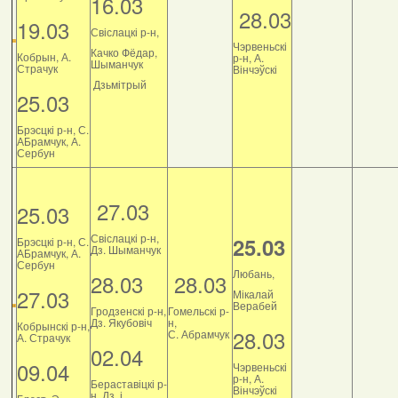
16.03
28.03
19.03
Свіслацкі р-н,
Чэрвеньскі
Качко Фёдар,
Кобрын, А.
р-н, А.
Шыманчук
Страчук
Вінчэўскі
Дзьмітрый
25.03
Брэсцкі р-н, С.
АБрамчук, А.
Сербун
27.03
25.03
Свіслацкі р-н,
25.03
Брэсцкі р-н, С.
Дз. Шыманчук
АБрамчук, А.
Сербун
Любань,
28.03
28.03
27.03
Мікалай
Верабей
Гродзенскі р-н,
Гомельскі р-
Дз. Якубовіч
н,
Кобрынскі р-н,
28.03
С. Абрамчук
А. Страчук
02.04
09.04
Чэрвеньскі
р-н, А.
Бераставіцкі р-
Вінчэўскі
н, Дз. і