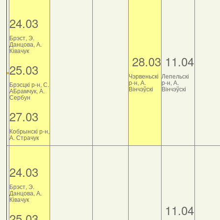
24.03
Брэст, Э.
Данцова, А.
Ківачук
28.03
11.04
25.03
Чэрвеньскі
Лепельскі
р-н, А.
р-н, А.
Брэсцкі р-н, С.
Вінчэўскі
Вінчэўскі
АБрамчук, А.
Сербун
27.03
Кобрынскі р-н,
А. Страчук
24.03
Брэст, Э.
Данцова, А.
Ківачук
11.04
25.03