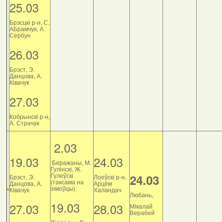
25.03
Брэсцкі р-н, С.
АБрамчук, А.
Сербун
26.03
Брэст, Э.
Данцова, А.
Ківачук
27.03
Кобрынскі р-н,
А. Страчук
2.03
19.03
24.03
Беражаны, М.
Гулінскі, Ж.
Гулеўскі
24.03
Брэст, Э.
Лоеўскі р-н,
(таксама на
Данцова, А.
Арцём
зімоўцы)
Ківачук
Халандач
Любань,
19.03
27.03
28.03
Мікалай
Верабей