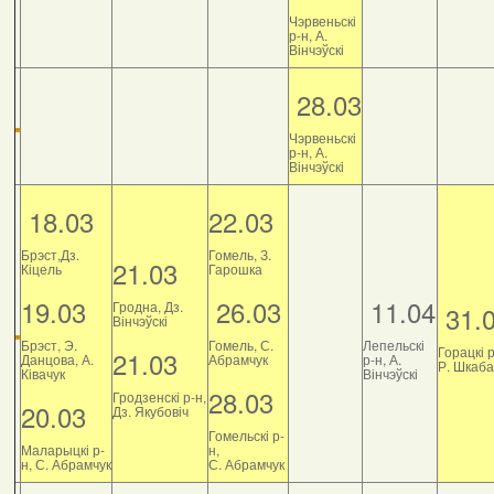
Чэрвеньскі
р-н, А.
Вінчэўскі
28.03
Чэрвеньскі
р-н, А.
Вінчэўскі
18.03
22.03
Брэст,Дз.
Гомель, З.
21.03
Кіцель
Гарошка
19.03
26.03
11.04
Гродна, Дз.
31.
Вінчэўскі
Брэст, Э.
Гомель, С.
Лепельскі
Горацкі р
21.03
Данцова, А.
Абрамчук
р-н, А.
Р. Шкаб
Ківачук
Вінчэўскі
28.03
Гродзенскі р-н,
20.03
Дз. Якубовіч
Гомельскі р-
Маларыцкі р-
н,
н, С. Абрамчук
С. Абрамчук