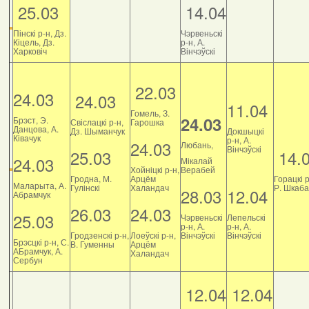
25.03
14.04
Пінскі р-н, Дз.
Чэрвеньскі
Кіцель, Дз.
р-н, А.
Харковіч
Вінчэўскі
22.03
24.03
24.03
11.04
Гомель, З.
24.03
Брэст, Э.
Свіслацкі р-н,
Гарошка
Данцова, А.
Дз. Шыманчук
Докшыцкі
Ківачук
р-н, А.
24.03
Любань,
Вінчэўскі
25.03
14.
24.03
Мікалай
Хойніцкі р-н,
Верабей
Гродна, М.
Арцём
Горацкі р
Маларыта, А.
Гулінскі
Халандач
Р. Шкаб
28.03
12.04
Абрамчук
26.03
24.03
25.03
Чэрвеньскі
Лепельскі
р-н, А.
р-н, А.
Гродзенскі р-н,
Лоеўскі р-н,
Вінчэўскі
Вінчэўскі
Брэсцкі р-н, С.
В. Гуменны
Арцём
АБрамчук, А.
Халандач
Сербун
12.04
12.04