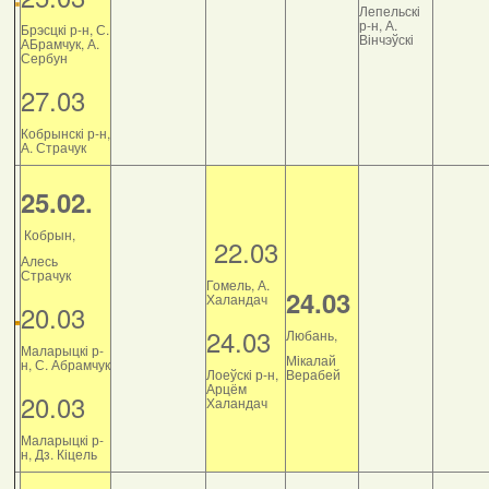
Лепельскі
р-н, А.
Брэсцкі р-н, С.
Вінчэўскі
АБрамчук, А.
Сербун
27.03
Кобрынскі р-н,
А. Страчук
25.02.
Кобрын,
22.03
Алесь
Страчук
Гомель, А.
24.03
Халандач
20.03
24.03
Любань,
Маларыцкі р-
Мікалай
н, С. Абрамчук
Лоеўскі р-н,
Верабей
Арцём
20.03
Халандач
Маларыцкі р-
н, Дз. Кіцель