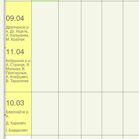
09.04
Драгічанскі р-
н, Дз. Кіцель,
А. Кальчанка,
М. Краўчук
11.04
Кобрынскі р-н,
А. Страчук, Я.
Мальчук, В.
Праташчык,
А. Кляўцэвіч,
В. Тарасенка
10.03
Бярозаўскі р-
н,
Д. Харковіч,
І. Багдановіч