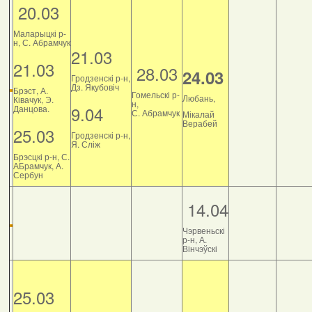
20.03
Маларыцкі р-
н, С. Абрамчук
21.03
21.03
28.03
24.03
Гродзенскі р-н,
Дз. Якубовіч
Брэст, А.
Гомельскі р-
Любань,
Ківачук, Э.
н,
9.04
Данцова.
С. Абрамчук
Мікалай
Верабей
25.03
Гродзенскі р-н,
Я. Сліж
Брэсцкі р-н, С.
АБрамчук, А.
Сербун
14.04
Чэрвеньскі
р-н, А.
Вінчэўскі
25.03