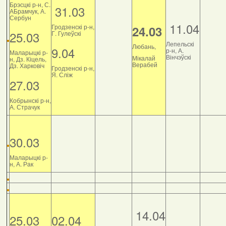
Брэсцкі р-н, С.
31.03
АБрамчук, А.
Сербун
11.04
Гродзенскі р-н,
24.03
25.03
Г. Гулеўскі
Лепельскі
Любань,
9.04
р-н, А.
Маларыцкі р-
Вінчэўскі
Мікалай
н, Дз. Кіцель,
Верабей
Дз. Харковіч
Гродзенскі р-н,
Я. Сліж
27.03
Кобрынскі р-н,
А. Страчук
30.03
Маларыцкі р-
н, А. Рак
14.04
25.03
02.04