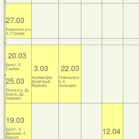
27.03
Кобрынскі р-н,
А. Страчук
20.03
Брэст, А.
3.03
22.03
Сербун
Казіміроўка,
Гомельскі р-
25.03
Дзьмітрый
н, А.
Якубовіч
Халандач
Пінскі р-н, Дз.
Кіцель, Дз.
Харковіч
19.03
12.04
Брэст, Э.
Данцова, А.
Ківачук