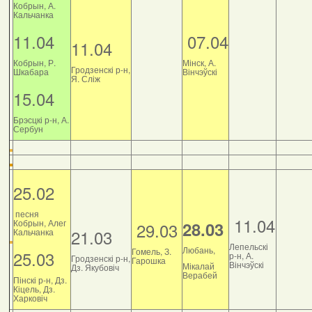
Кобрын, А.
Кальчанка
11.04
07.04
11.04
Кобрын, Р.
Мінск, А.
Гродзенскі р-н,
Шкабара
Вінчэўскі
Я. Сліж
15.04
Брэсцкі р-н, А.
Сербун
25.02
песня
11.04
Кобрын, Алег
28.03
29.03
21.03
Кальчанка
Лепельскі
Любань,
Гомель, З.
25.03
р-н, А.
Гродзенскі р-н,
Гарошка
Вінчэўскі
Мікалай
Дз. Якубовіч
Верабей
Пінскі р-н, Дз.
Кіцель, Дз.
Харковіч