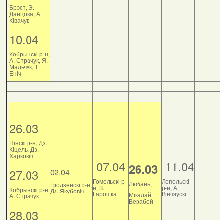
Брэст, Э.
Данцова, А.
Ківачук
10.04
Кобрынскі р-н,
А. Страчук, Я.
Мальчук, Т.
Еніч
26.03
Пінскі р-н, Дз.
Кіцель, Дз.
Харковіч
07.04
11.04
26.03
27.03
02.04
Гомельскі р-
Лепельскі
Любань,
Гродзенскі р-н,
н, З.
р-н, А.
Кобрынскі р-н,
Дз. Якубовіч
Гарошка
Вінчэўскі
Мікалай
А. Страчук
Верабей
28.03