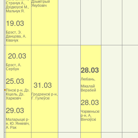
Дзьмітрый
Страчук А.,
Якубовіч
Дзiдкоускi М.,
Мальчук Я.
19.03
Брэст, Э.
Данцова, А.
Ківачук
20.03
Брэст, А.
28.03
Сербун
25.03
Любань,
31.03
Мікалай
Пінскі р-н, Дз.
Верабей
Кіцель, Дз.
Гродзенскі р-н,
Харковіч
Г. Гулеўскі
28.03
29.03
Чэрвеньскі
р-н, А.
Маларыцкі р-
Вінчэўскі
н, Ю. Янкевіч,
А. Рак