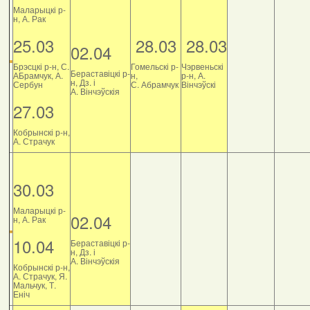
Маларыцкі р-
н, А. Рак
25.03
28.03
28.03
02.04
Брэсцкі р-н, С.
Гомельскі р-
Чэрвеньскі
Бераставіцкі р-
АБрамчук, А.
н,
р-н, А.
н, Дз. і
Сербун
С. Абрамчук
Вінчэўскі
А. Вінчэўскія
27.03
Кобрынскі р-н,
А. Страчук
30.03
Маларыцкі р-
02.04
н, А. Рак
10.04
Бераставіцкі р-
н, Дз. і
А. Вінчэўскія
Кобрынскі р-н,
А. Страчук, Я.
Мальчук, Т.
Еніч