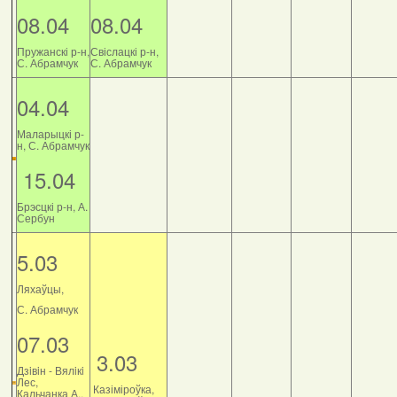
08.04
08.04
Пружанскі р-н,
Свіслацкі р-н,
С. Абрамчук
С. Абрамчук
04.04
Маларыцкі р-
н, С. Абрамчук
15.04
Брэсцкі р-н, А.
Сербун
5.03
Ляхаўцы,
С. Абрамчук
07.03
3.03
Дзiвiн - Вялiкi
Лес,
Казіміроўка,
Кальчанка А.,