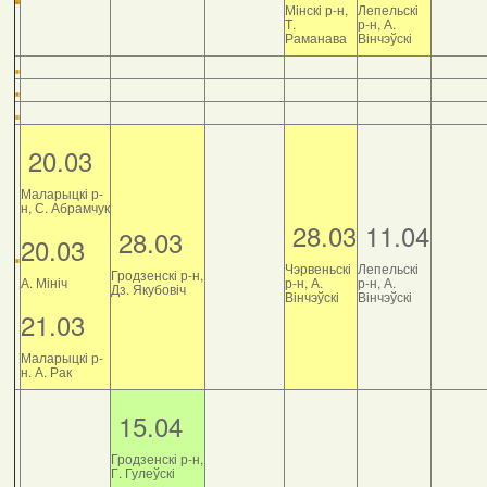
Мінскі р-н,
Лепельскі
Т.
р-н, А.
Раманава
Вінчэўскі
20.03
Маларыцкі р-
н, С. Абрамчук
28.03
11.04
28.03
20.03
Чэрвеньскі
Лепельскі
Гродзенскі р-н,
А. Мініч
р-н, А.
р-н, А.
Дз. Якубовіч
Вінчэўскі
Вінчэўскі
21.03
Маларыцкі р-
н. А. Рак
15.04
Гродзенскі р-н,
Г. Гулеўскі