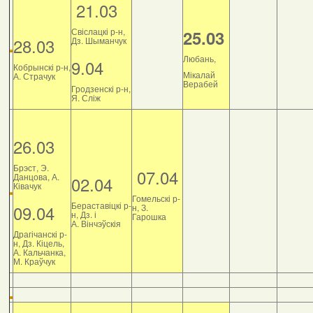
21.03
Свіслацкі р-н,
25.03
28.03
Дз. Шыманчук
Любань,
9.04
Кобрынскі р-н,
Мікалай
А. Страчук
Верабей
Гродзенскі р-н,
Я. Сліж
26.03
Брэст, Э.
07.04
Данцова, А.
02.04
Ківачук
Гомельскі р-
Бераставіцкі р-
09.04
н, З.
н, Дз. і
Гарошка
А. Вінчэўскія
Драгічанскі р-
н, Дз. Кіцель,
А. Кальчанка,
М. Краўчук