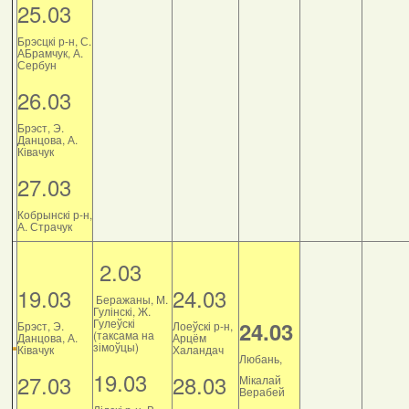
25.03
Брэсцкі р-н, С.
АБрамчук, А.
Сербун
26.03
Брэст, Э.
Данцова, А.
Ківачук
27.03
Кобрынскі р-н,
А. Страчук
2.03
19.03
24.03
Беражаны, М.
Гулінскі, Ж.
Гулеўскі
24.03
Брэст, Э.
Лоеўскі р-н,
(таксама на
Данцова, А.
Арцём
зімоўцы)
Ківачук
Халандач
Любань,
19.03
27.03
28.03
Мікалай
Верабей