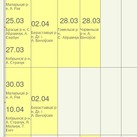
Маларыцкі р-
н, А. Рак
25.03
28.03
28.03
02.04
Брэсцкі р-н, С.
Гомельскі р-
Чэрвеньскі
Бераставіцкі р-
АБрамчук, А.
н,
р-н, А.
н, Дз. і
Сербун
С. Абрамчук
Вінчэўскі
А. Вінчэўскія
27.03
Кобрынскі р-н,
А. Страчук
30.03
Маларыцкі р-
02.04
н, А. Рак
10.04
Бераставіцкі р-
н, Дз. і
А. Вінчэўскія
Кобрынскі р-н,
А. Страчук, Я.
Мальчук, Т.
Еніч