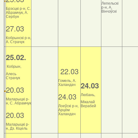
Лепельскі
р-н, А.
Брэсцкі р-н, С.
Вінчэўскі
АБрамчук, А.
Сербун
27.03
Кобрынскі р-н,
А. Страчук
25.02.
Кобрын,
22.03
Алесь
Страчук
Гомель, А.
24.03
Халандач
20.03
24.03
Любань,
Маларыцкі р-
Мікалай
н, С. Абрамчук
Лоеўскі р-н,
Верабей
Арцём
20.03
Халандач
Маларыцкі р-
н, Дз. Кіцель