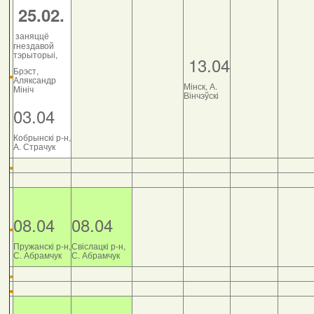
25.02.
заняццё
гнездавой
тэрыторыі,
13.04
Брэст,
Аляксандр
Мінск, А.
Мініч
Вінчэўскі
03.04
Кобрынскі р-н,
А. Страчук
08.04
08.04
Пружанскі р-н,
Свіслацкі р-н,
С. Абрамчук
С. Абрамчук