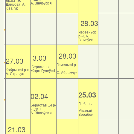
Брэст, Э.
А. Вінчэўскія
Данцова, А.
Ківачук
28.03
Чэрвеньскі
р-н, А.
Вінчэўскі
28.03
3.03
27.03
Гомельскі р-
Беражаны,
н,
Кобрынскі р-н,
Жорж Гулеўскі
С. Абрамчук
А. Страчук
25.03
02.04
Любань,
Бераставіцкі р-
н, Дз. і
Мікалай
А. Вінчэўскія
Верабей
21.03