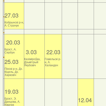
27.03
Кобрынскі р-н,
А. Страчук
20.03
Брэст, А.
3.03
22.03
Сербун
Казіміроўка,
Гомельскі р-
25.03
Дзьмітрый
н, А.
Якубовіч
Халандач
Пінскі р-н, Дз.
Кіцель, Дз.
Харковіч
19.03
12.04
Брэст, Э.
Данцова, А.
Ківачук