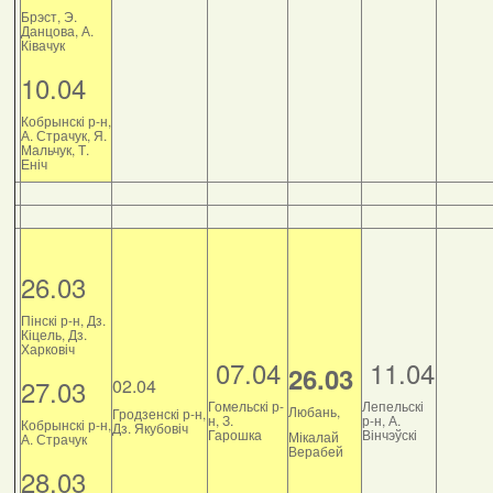
Брэст, Э.
Данцова, А.
Ківачук
10.04
Кобрынскі р-н,
А. Страчук, Я.
Мальчук, Т.
Еніч
26.03
Пінскі р-н, Дз.
Кіцель, Дз.
Харковіч
07.04
11.04
26.03
27.03
02.04
Гомельскі р-
Лепельскі
Любань,
Гродзенскі р-н,
н, З.
р-н, А.
Кобрынскі р-н,
Дз. Якубовіч
Гарошка
Вінчэўскі
Мікалай
А. Страчук
Верабей
28.03