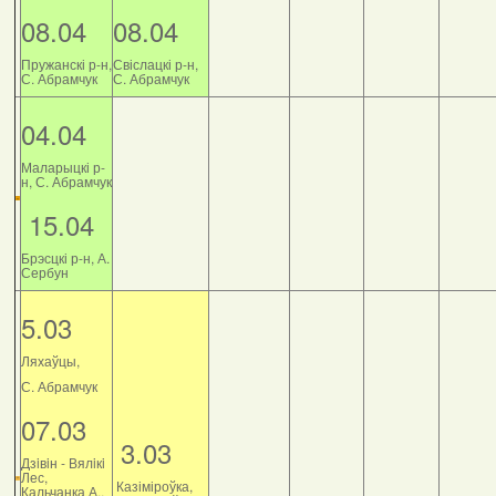
08.04
08.04
Пружанскі р-н,
Свіслацкі р-н,
С. Абрамчук
С. Абрамчук
04.04
Маларыцкі р-
н, С. Абрамчук
15.04
Брэсцкі р-н, А.
Сербун
5.03
Ляхаўцы,
С. Абрамчук
07.03
3.03
Дзiвiн - Вялiкi
Лес,
Казіміроўка,
Кальчанка А.,