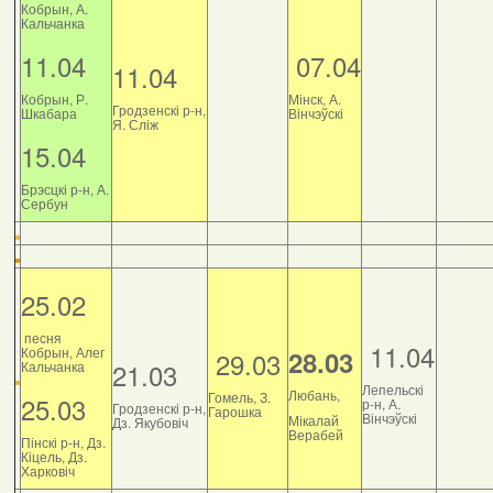
Кобрын, А.
Кальчанка
11.04
07.04
11.04
Кобрын, Р.
Мінск, А.
Гродзенскі р-н,
Шкабара
Вінчэўскі
Я. Сліж
15.04
Брэсцкі р-н, А.
Сербун
25.02
песня
11.04
Кобрын, Алег
28.03
29.03
21.03
Кальчанка
Лепельскі
Любань,
Гомель, З.
25.03
р-н, А.
Гродзенскі р-н,
Гарошка
Вінчэўскі
Мікалай
Дз. Якубовіч
Верабей
Пінскі р-н, Дз.
Кіцель, Дз.
Харковіч