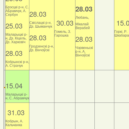
28.03
Брэсцкі р-н, С.
АБрамчук, А.
28.03
Сербун
Любань,
30.03
15.
Свіслацкі р-н,
25.03
Мікалай
Дз. Шыманчук
Верабей
Гомель, З.
Горкі, Р.
Маларыцкі р-
28.03
Гарошка
Шкабара
28.03
н, Дз. Кіцель,
Дз. Харковіч
Гродзенскі р-н,
Чэрвеньскі
Дз. Вінчэўскі
28.03
р-н, А.
Вінчэўскі
Кобрынскі р-н,
А. Страчук
15.04
Маларыцкі р-
н, С. Абрамчук
31.03
Кобрын, А.
Кальчанка