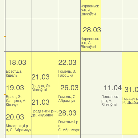
Чэрвеньскі
р-н, А.
Вінчэўскі
28.03
Чэрвеньскі
р-н, А.
Вінчэўскі
18.03
22.03
Брэст,Дз.
Гомель, З.
21.03
Кіцель
Гарошка
19.03
26.03
11.04
Гродна, Дз.
31.
Вінчэўскі
Брэст, Э.
Гомель, С.
Лепельскі
Горацкі р
21.03
Данцова, А.
Абрамчук
р-н, А.
Р. Шкаб
Ківачук
Вінчэўскі
28.03
Гродзенскі р-н,
20.03
Дз. Якубовіч
Гомельскі р-
Маларыцкі р-
н,
н, С. Абрамчук
С. Абрамчук