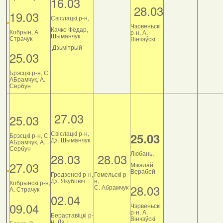
16.03
28.03
19.03
Свіслацкі р-н,
Чэрвеньскі
Качко Фёдар,
Кобрын, А.
р-н, А.
Шыманчук
Страчук
Вінчэўскі
Дзьмітрый
25.03
Брэсцкі р-н, С.
АБрамчук, А.
Сербун
27.03
25.03
Свіслацкі р-н,
25.03
Брэсцкі р-н, С.
Дз. Шыманчук
АБрамчук, А.
Сербун
Любань,
28.03
28.03
27.03
Мікалай
Верабей
Гродзенскі р-н,
Гомельскі р-
Дз. Якубовіч
н,
Кобрынскі р-н,
28.03
С. Абрамчук
А. Страчук
02.04
09.04
Чэрвеньскі
р-н, А.
Бераставіцкі р-
Вінчэўскі
н, Дз. і