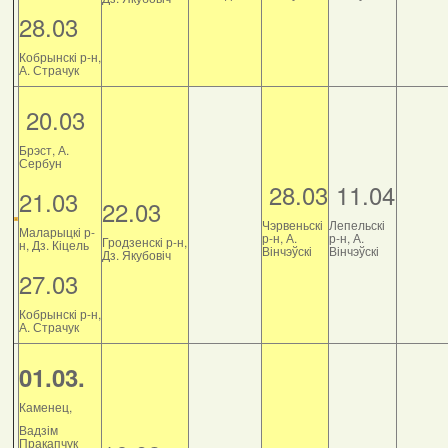
28.03
Кобрынскі р-н,
А. Страчук
20.03
Брэст, А.
Сербун
28.03
11.04
21.03
22.03
Чэрвеньскі
Лепельскі
Маларыцкі р-
р-н, А.
р-н, А.
Гродзенскі р-н,
н, Дз. Кіцель
Вінчэўскі
Вінчэўскі
Дз. Якубовіч
27.03
Кобрынскі р-н,
А. Страчук
01.03.
Каменец,
Вадзім
Пракапчук