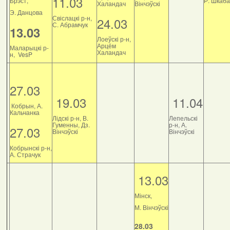
11.03
Брэст,
Р. Шкаб
Халандач
Вінчэўскі
Э. Данцова
Свіслацкі р-н,
24.03
С. Абрамчук
13.03
Лоеўскі р-н,
Арцём
Маларыцкі р-
Халандач
н, VesP
27.03
19.03
11.04
Кобрын, А.
Кальчанка
Лідскі р-н, В.
Лепельскі
Гуменны, Дз.
р-н, А.
27.03
Вінчэўскі
Вінчэўскі
Кобрынскі р-н,
А. Страчук
13.03
Мінск,
М. Вінчэўскі
28.03