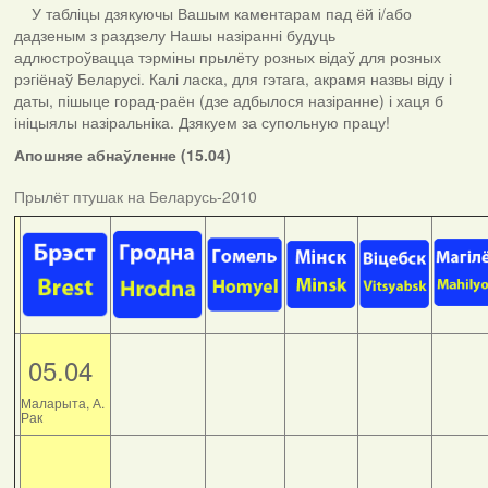
У табліцы дзякуючы Вашым каментарам пад ёй і/або
дадзеным з раздзелу Нашы назіранні будуць
адлюстроўвацца тэрміны прылёту розных відаў для розных
рэгіёнаў Беларусі. Калі ласка, для гэтага, акрамя назвы віду і
даты, пішыце горад-раён (дзе адбылося назіранне) і хаця б
ініцыялы назіральніка. Дзякуем за супольную працу!
Апошняе абнаўленне (15.04)
Прылёт птушак на Беларусь-2010
05.04
Маларыта, А.
Рак