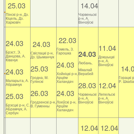
25.03
14.04
Пінскі р-н, Дз.
Чэрвеньскі
Кіцель, Дз.
р-н, А.
Харковіч
Вінчэўскі
22.03
24.03
24.03
11.04
Гомель, З.
24.03
Брэст, Э.
Свіслацкі р-н,
Гарошка
Данцова, А.
Дз. Шыманчук
Докшыцкі
Ківачук
р-н, А.
24.03
Любань,
Вінчэўскі
25.03
14.
24.03
Мікалай
Хойніцкі р-н,
Верабей
Гродна, М.
Арцём
Горацкі р
Маларыта, А.
Гулінскі
Халандач
Р. Шкаб
28.03
12.04
Абрамчук
26.03
24.03
25.03
Чэрвеньскі
Лепельскі
р-н, А.
р-н, А.
Гродзенскі р-н,
Лоеўскі р-н,
Вінчэўскі
Вінчэўскі
Брэсцкі р-н, С.
В. Гуменны
Арцём
АБрамчук, А.
Халандач
Сербун
12.04
12.04