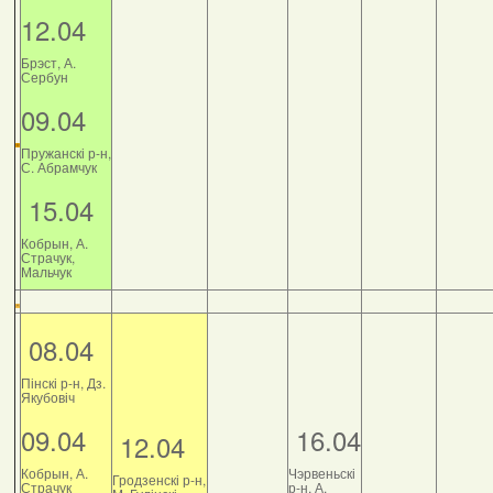
12.04
Брэст, А.
Сербун
09.04
Пружанскі р-н,
С. Абрамчук
15.04
Кобрын, А.
Страчук,
Мальчук
08.04
Пінскі р-н, Дз.
Якубовіч
09.04
16.04
12.04
Кобрын, А.
Чэрвеньскі
Гродзенскі р-н,
Страчук
р-н, А.