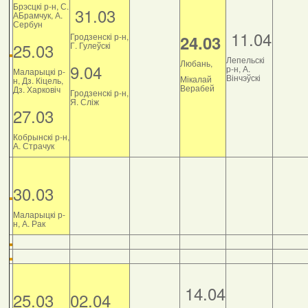
Брэсцкі р-н, С.
31.03
АБрамчук, А.
Сербун
11.04
Гродзенскі р-н,
24.03
25.03
Г. Гулеўскі
Лепельскі
Любань,
9.04
р-н, А.
Маларыцкі р-
Вінчэўскі
Мікалай
н, Дз. Кіцель,
Верабей
Дз. Харковіч
Гродзенскі р-н,
Я. Сліж
27.03
Кобрынскі р-н,
А. Страчук
30.03
Маларыцкі р-
н, А. Рак
14.04
25.03
02.04