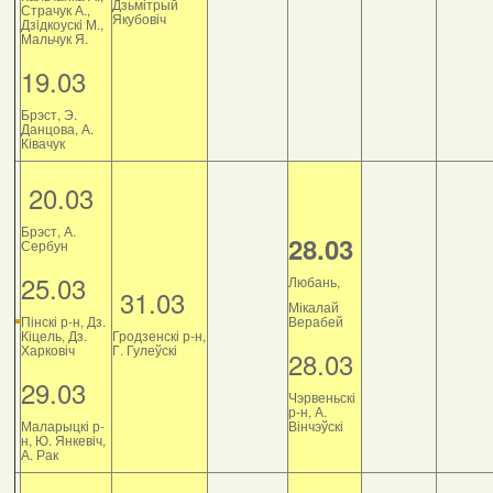
Дзьмітрый
Страчук А.,
Якубовіч
Дзiдкоускi М.,
Мальчук Я.
19.03
Брэст, Э.
Данцова, А.
Ківачук
20.03
Брэст, А.
28.03
Сербун
25.03
Любань,
31.03
Мікалай
Пінскі р-н, Дз.
Верабей
Кіцель, Дз.
Гродзенскі р-н,
Харковіч
Г. Гулеўскі
28.03
29.03
Чэрвеньскі
р-н, А.
Маларыцкі р-
Вінчэўскі
н, Ю. Янкевіч,
А. Рак