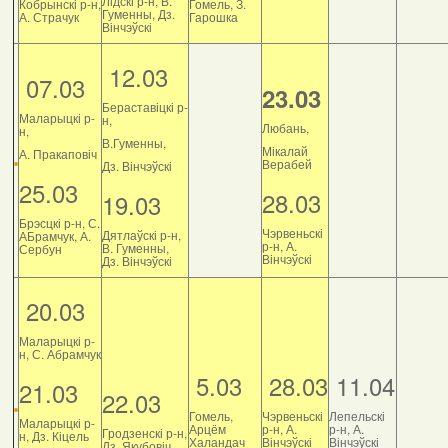
Лідскі р-н, В.
Кобрынскі р-н,
Гомель, З.
Гуменны, Дз.
А. Страчук
Гарошка
Вінчэўскі
12.03
07.03
23.03
Бераставіцкі р-
Маларыцкі р-
н,
Любань,
н,
В.Гуменны,
Мікалай
А. Пракаповіч
Верабей
Дз. Вінчэўскі
25.03
28.03
19.03
Брэсцкі р-н, С.
Чэрвеньскі
Дятлаўскі р-н,
АБрамчук, А.
р-н, А.
В. Гуменны,
Сербун
Вінчэўскі
Дз. Вінчэўскі
20.03
Маларыцкі р-
н, С. Абрамчук
5.03
28.03
11.04
21.03
22.03
Гомель,
Чэрвеньскі
Лепельскі
Маларыцкі р-
Арцём
р-н, А.
р-н, А.
Гродзенскі р-н,
н, Дз. Кіцель
Халандач
Вінчэўскі
Вінчэўскі
Дз. Якубовіч