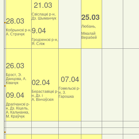
21.03
Свіслацкі р-н,
25.03
28.03
Дз. Шыманчук
Любань,
9.04
Кобрынскі р-н,
Мікалай
А. Страчук
Верабей
Гродзенскі р-н,
Я. Сліж
26.03
Брэст, Э.
07.04
Данцова, А.
02.04
Ківачук
Гомельскі р-
Бераставіцкі р-
09.04
н, З.
н, Дз. і
Гарошка
А. Вінчэўскія
Драгічанскі р-
н, Дз. Кіцель,
А. Кальчанка,
М. Краўчук