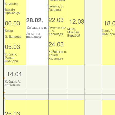
Каменец,
Гомель, З.
Вадзім
Гарошка
Пракапчук
22.03
28.02.
12.03
06.03
18.
Гомельскі р-
Свіслацкі р-н,
Мінск,
Брэст,
н, А.
Горкі, Р.
Мікалай
Дзьмітры
Халандач
Шкабара
Верабей
Э. Данцова
Шыманчук
24.03
05.03
Хойніцкі р-н,
Кобрын,
Арцём
Раман
Халандач
Шкабара
14.04
Кобрын, А.
Кальчанка
25.03