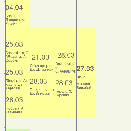
04.04
Брэст, Э.
Данцова, А.
Ківачук
25.03
28.03
Брэсцкі р-н, С.
21.03
АБрамчук, А.
Сербун
Гомельскі р-
Свіслацкі р-н,
27.03
н,
25.03
Дз. Шыманчук
С. Абрамчук
Любань,
28.03
28.03
Пінскі р-н, Дз.
Мікалай
Кіцель, Дз.
Верабей
Харковіч
Гродзенскі р-н,
Гомель, З.
Дз. Вінчэўскі
Гарошка
28.03
Кобрын, А.
Кальчанка