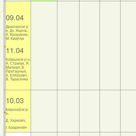
09.04
Драгічанскі р-
н, Дз. Кіцель,
А. Кальчанка,
М. Краўчук
11.04
Кобрынскі р-н,
А. Страчук, Я.
Мальчук, В.
Праташчык,
А. Кляўцэвіч,
В. Тарасенка
10.03
Бярозаўскі р-
н,
Д. Харковіч,
І. Багдановіч