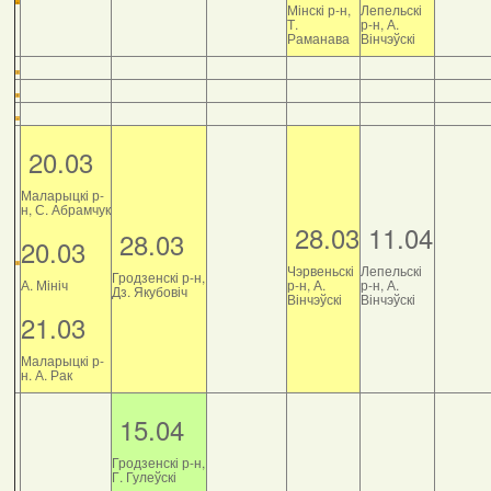
Мінскі р-н,
Лепельскі
Т.
р-н, А.
Раманава
Вінчэўскі
20.03
Маларыцкі р-
н, С. Абрамчук
28.03
11.04
28.03
20.03
Чэрвеньскі
Лепельскі
Гродзенскі р-н,
А. Мініч
р-н, А.
р-н, А.
Дз. Якубовіч
Вінчэўскі
Вінчэўскі
21.03
Маларыцкі р-
н. А. Рак
15.04
Гродзенскі р-н,
Г. Гулеўскі