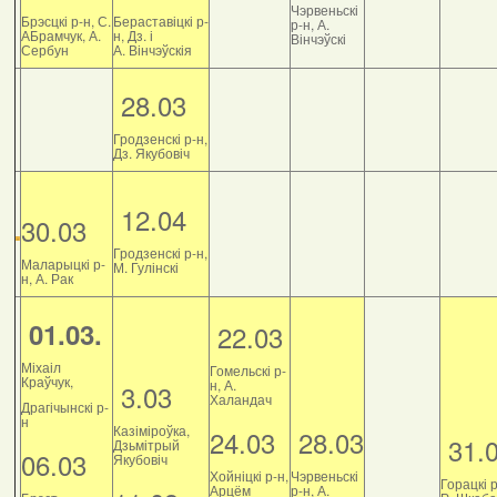
Чэрвеньскі
Брэсцкі р-н, С.
Бераставіцкі р-
р-н, А.
АБрамчук, А.
н, Дз. і
Вінчэўскі
Сербун
А. Вінчэўскія
28.03
Гродзенскі р-н,
Дз. Якубовіч
12.04
30.03
Гродзенскі р-н,
Маларыцкі р-
М. Гулінскі
н, А. Рак
01.03.
22.03
Міхаіл
Гомельскі р-
Краўчук,
н, А.
3.03
Халандач
Драгічынскі р-
н
Казіміроўка,
24.03
28.03
31.
Дзьмітрый
06.03
Якубовіч
Хойніцкі р-н,
Чэрвеньскі
Горацкі р
Арцём
р-н, А.