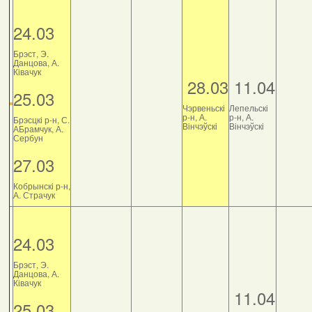
24.03
Брэст, Э.
Данцова, А.
Ківачук
28.03
11.04
25.03
Чэрвеньскі
Лепельскі
р-н, А.
р-н, А.
Брэсцкі р-н, С.
Вінчэўскі
Вінчэўскі
АБрамчук, А.
Сербун
27.03
Кобрынскі р-н,
А. Страчук
24.03
Брэст, Э.
Данцова, А.
Ківачук
11.04
25.03