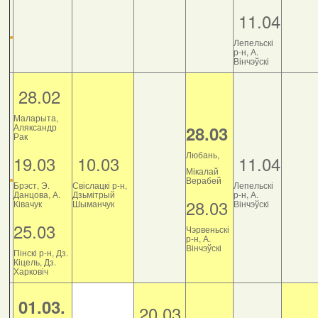
11.04
Лепельскі
р-н, А.
Вінчэўскі
28.02
Маларыта,
Аляксандр
28.03
Рак
Любань,
19.03
10.03
11.04
Мікалай
Верабей
Брэст, Э.
Свіслацкі р-н,
Лепельскі
Данцова, А.
Дзьмітрый
р-н, А.
28.03
Ківачук
Шыманчук
Вінчэўскі
25.03
Чэрвеньскі
р-н, А.
Вінчэўскі
Пінскі р-н, Дз.
Кіцель, Дз.
Харковіч
01.03.
20.03