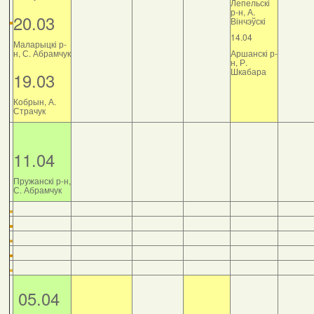
Лепельскі
р-н, А.
20.03
Вінчэўскі
14.04
Маларыцкі р-
н, С. Абрамчук
Аршанскі р-
н, Р.
Шкабара
19.03
Кобрын, А.
Страчук
11.04
Пружанскі р-н,
С. Абрамчук
05.04