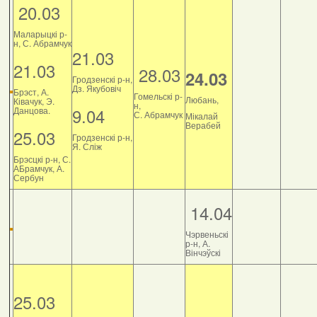
20.03
Маларыцкі р-
н, С. Абрамчук
21.03
21.03
28.03
24.03
Гродзенскі р-н,
Дз. Якубовіч
Брэст, А.
Гомельскі р-
Любань,
Ківачук, Э.
н,
9.04
Данцова.
С. Абрамчук
Мікалай
Верабей
25.03
Гродзенскі р-н,
Я. Сліж
Брэсцкі р-н, С.
АБрамчук, А.
Сербун
14.04
Чэрвеньскі
р-н, А.
Вінчэўскі
25.03