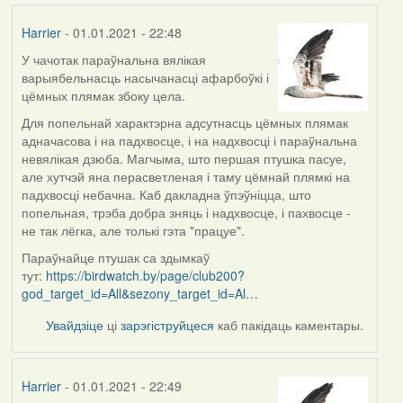
Harrier
- 01.01.2021 - 22:48
У чачотак параўнальна вялікая
In
варыябельнасць насычанасці афарбоўкі і
reply
цёмных плямак збоку цела.
to
by
Для попельнай характэрна адсутнасць цёмных плямак
Lighty
адначасова і на падхвосце, і на надхвосці і параўнальна
невялікая дзюба. Магчыма, што першая птушка пасуе,
але хутчэй яна перасветленая і таму цёмнай плямкі на
падхвосці небачна. Каб дакладна ўпэўніцца, што
попельная, трэба добра зняць і надхвосце, і пахвосце -
не так лёгка, але толькі гэта "працуе".
Параўнайце птушак са здымкаў
тут:
https://birdwatch.by/page/club200?
god_target_id=All&sezony_target_id=Al…
Увайдзіце
ці
зарэгіструйцеся
каб пакідаць каментары.
Harrier
- 01.01.2021 - 22:49