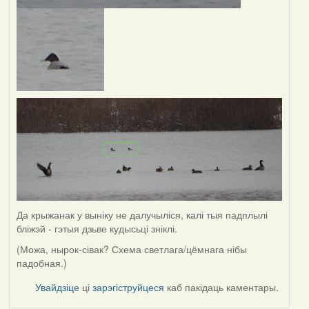
Да крыжанак у выніку не далучыліся, калі тыя падплылі
бліжэй - гэтыя дзьве кудысьці зніклі.
(Можа, нырок-сівак? Схема светлага/цёмнага нібы
падобная.)
Увайдзіце
ці
зарэгіструйцеся
каб пакідаць каментары.