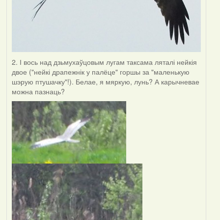
2. І вось над дзьмухаўцовым лугам таксама ляталі нейкія
двое ("нейкі драпежнік у палёце" горшы за "маленькую
шэрую птушачку"!). Белае, я мяркую, лунь? А карычневае
можна пазнаць?