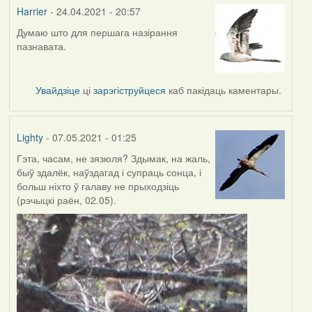
Harrier
- 24.04.2021 - 20:57
Думаю што для першага назірання
In
пазнавата.
reply
to
by
Увайдзіце
ці
зарэгіструйцеся
каб пакідаць каментары.
Lighty
Lighty
- 07.05.2021 - 01:25
Гэта, часам, не зязюля? Здымак, на жаль,
быў здалёк, наўздагад і супраць сонца, і
больш ніхто ў галаву не прыходзіць
(рэчыцкі раён, 02.05).