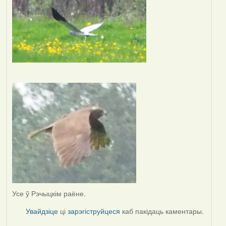
Усе ў Рэчыцкім раёне.
Увайдзіце
ці
зарэгіструйцеся
каб пакідаць каментары.