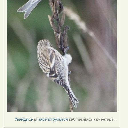
Увайдзіце
ці
зарэгіструйцеся
каб пакідаць каментары.