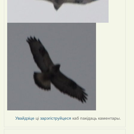
Увайдзіце
ці
зарэгіструйцеся
каб пакідаць каментары.