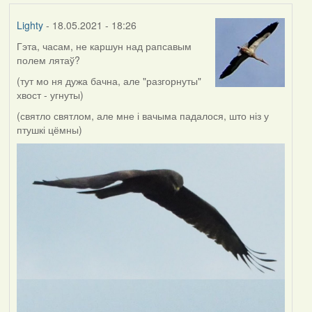
Lighty
- 18.05.2021 - 18:26
Гэта, часам, не каршун над рапсавым
полем лятаў?
(тут мо ня дужа бачна, але "разгорнуты"
хвост - угнуты)
(святло святлом, але мне і вачыма падалося, што ніз у
птушкі цёмны)