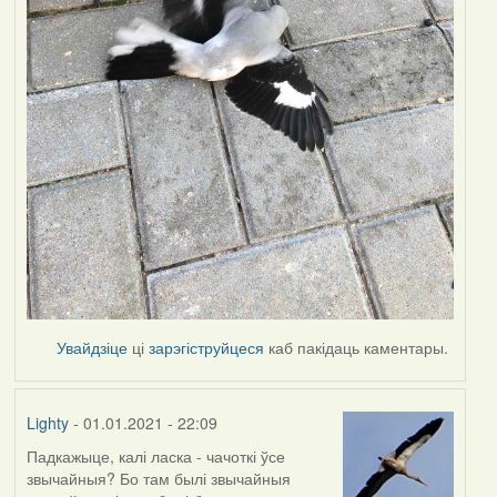
Увайдзіце
ці
зарэгіструйцеся
каб пакідаць каментары.
Lighty
- 01.01.2021 - 22:09
Падкажыце, калі ласка - чачоткі ўсе
звычайныя? Бо там былі звычайныя