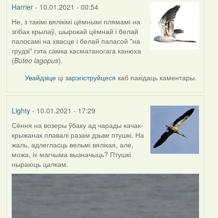
Harrier
- 10.01.2021 - 00:54
Не, з такімі вялікімі цёмнымі плямамі на
In
згібах крылаў, шырокай цёмнай і белай
reply
палосамі на хвасце і белай паласой "на
to
грудзі" гэта самка касматаногага канюха
by
(
Buteo lagopus
).
Lighty
Увайдзіце
ці
зарэгіструйцеся
каб пакідаць каментары.
Lighty
- 10.01.2021 - 17:29
Сёння на возеры ўбаку ад чарады качак-
крыжанак плавалі разам дзьве птушкі. На
жаль, адлегласць вельмі вялікая, але,
можа, іх магчыма вызначыць? Птушкі
ныраюць цалкам.