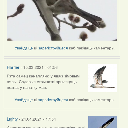
Увайдзіце
ці
зарэгіструйцеся
каб пакідаць каментары.
Harrier
- 15.03.2021 - 01:56
Гэта самец канаплянкі ў яшчэ зімовым
In
пяры. Садовыя стрынаткі прыляцяць
reply
позна, у пачатку мая.
to
by
Увайдзіце
ці
зарэгіструйцеся
каб пакідаць каментары.
Lighty
Lighty
- 24.04.2021 - 17:54
Дапамажыце вызначыць драпежніка, калі