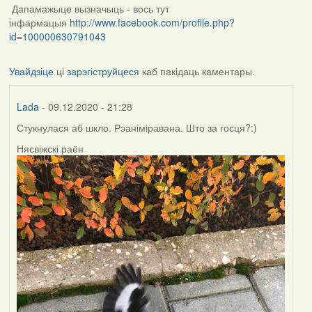
Дапамажыце вызначыць - вось тут
інфармацыя
http://www.facebook.com/profile.php?
id=100000630791043
Увайдзіце
ці
зарэгіструйцеся
каб пакідаць каментары.
Lada
- 09.12.2020 - 21:28
Стукнулася аб шкло. Рэаніміравана. Што за госця?:)
Нясвіжскі раён