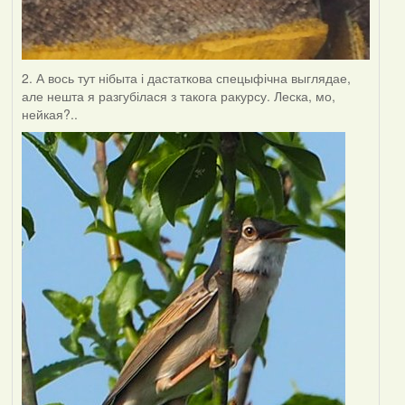
2. А вось тут нібыта і дастаткова спецыфічна выглядае,
але нешта я разгубілася з такога ракурсу. Леска, мо,
нейкая?..