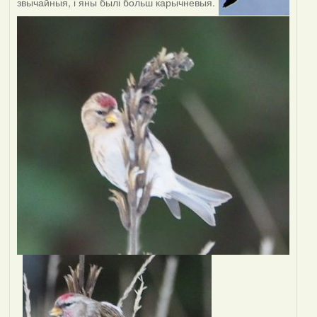
звычайныя, і яны былі больш карычневыя.