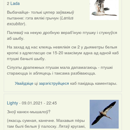
2
Lada
In
reply
Выбачайце- толькі цяпер заўважыў
to
пытанне: гэта вялікі грычун (
Lanius
by
excubitor
).
Lada
Паляваў на некую дробную вераб'іную птушку і стукнуўся
аб шыбу.
На захад ад нас клеяць невялікія см 2 у дыяметры белыя
кропкі з адлегласцю см 15-20 максімум адна ад адной каб
птушкі бачылі шыбу.
Сілуэты драпежных птушак мала дапамагаюць - птушкі
стараюцца іх абляцець і таксама разбіваюцца.
Увайдзіце
ці
зарэгіструйцеся
каб пакідаць каментары.
Lighty
- 09.01.2021 - 22:45
Зноў канюх-мышалоў?
(якасць сумная, канечне. Махавыя пёры
там былі белыя ў палоску. Лятаў кругамі,