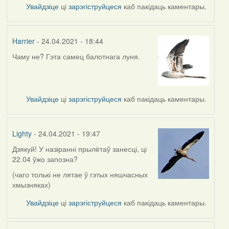
Увайдзіце
ці
зарэгіструйцеся
каб пакідаць каментары.
Harrier
- 24.04.2021 - 18:44
Чаму не? Гэта самец балотнага луня.
Увайдзіце
ці
зарэгіструйцеся
каб пакідаць каментары.
Lighty
- 24.04.2021 - 19:47
Дзякуй! У назіранні прылётаў занесці, ці
In
22.04 ўжо запозна?
reply
to
(чаго толькі не лятае ў гэтых няшчасных
by
хмызняках)
Harrier
Увайдзіце
ці
зарэгіструйцеся
каб пакідаць каментары.