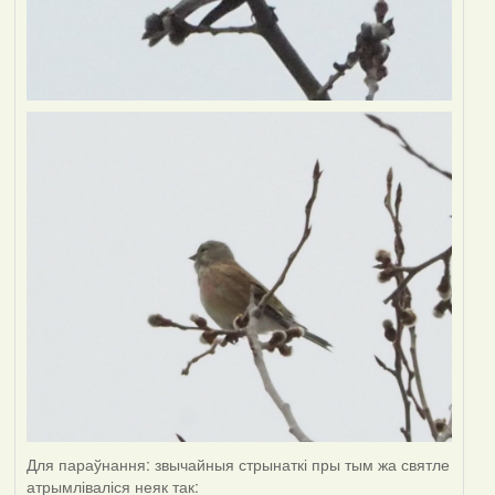
Для параўнання: звычайныя стрынаткі пры тым жа святле
атрымліваліся неяк так: