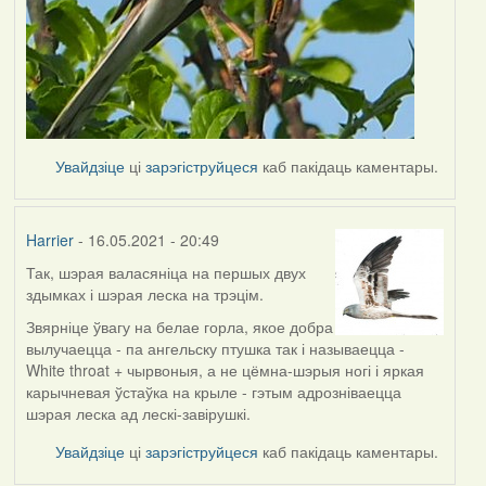
Увайдзіце
ці
зарэгіструйцеся
каб пакідаць каментары.
Harrier
- 16.05.2021 - 20:49
Так, шэрая валасяніца на першых двух
In
здымках і шэрая леска на трэцім.
reply
to
Звярніце ўвагу на белае горла, якое добра
by
вылучаецца - па ангельску птушка так і называецца -
Lighty
White throat + чырвоныя, а не цёмна-шэрыя ногі і яркая
карычневая ўстаўка на крыле - гэтым адрозніваецца
шэрая леска ад лескі-завірушкі.
Увайдзіце
ці
зарэгіструйцеся
каб пакідаць каментары.