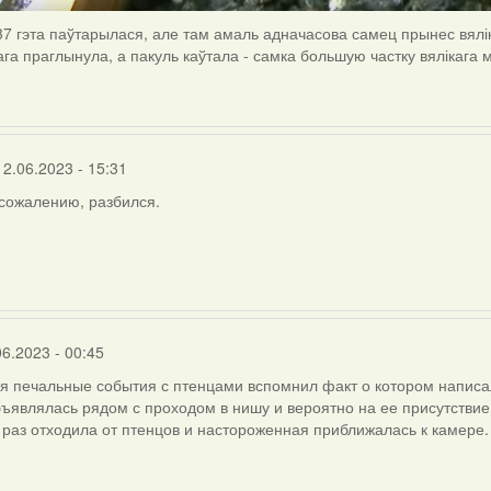
:37 гэта паўтарылася, але там амаль адначасова самец прынес вялі
га праглынула, а пакуль каўтала - самка большую частку вялікага 
12.06.2023 - 15:31
 сожалению, разбился.
06.2023 - 00:45
 печальные события с птенцами вспомнил факт о котором написал 
ъявлялась рядом с проходом в нишу и вероятно на ее присутствие 
 раз отходила от птенцов и настороженная приближалась к камере.