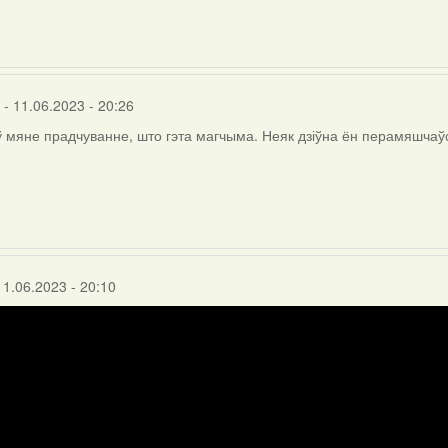
- 11.06.2023 - 20:26
 мяне прадчуванне, што гэта магчыма. Неяк дзіўна ён перамяшчаўся
a
11.06.2023 - 20:10