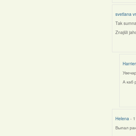
svetlana v
Tak sumna h
Znajšli ja
Harrier
Увечар
In
reply
А каб 
to
by
svetla
vranov
Helena
- 1
Выпал ран