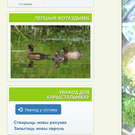
Gis
meteo
ЛЕПШЫЯ ФОТАЗДЫМКІ
УВАХОД ДЛЯ
КАРЫСТАЛЬНІКАЎ
Уваход у сістэму
Стварыць новы рахунак
Запытаць новы пароль