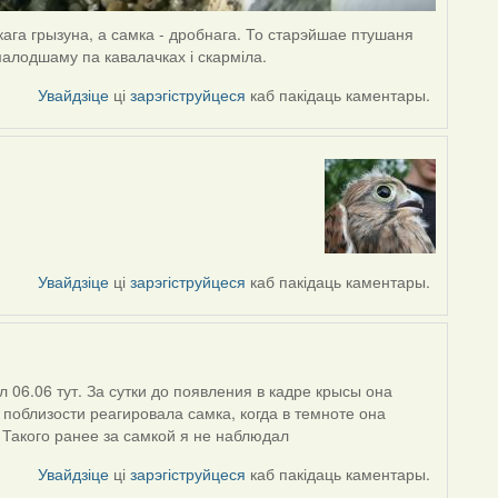
кага грызуна, а самка - дробнага. То старэйшае птушаня
малодшаму па кавалачках і скарміла.
Увайдзіце
ці
зарэгіструйцеся
каб пакідаць каментары.
Увайдзіце
ці
зарэгіструйцеся
каб пакідаць каментары.
06.06 тут. За сутки до появления в кадре крысы она
поблизости реагировала самка, когда в темноте она
 Такого ранее за самкой я не наблюдал
Увайдзіце
ці
зарэгіструйцеся
каб пакідаць каментары.