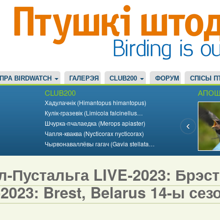
ПРА BIRDWATCH
ГАЛЕРЭЯ
CLUB200
ФОРУМ
СПІСЫ П
CLUB200
АПОШ
Хадулачнік (Himantopus himantopus)
Кулік-гразевік (Limicola falcinellus…
Шчурка-пчалаедка (Merops apiaster)
Чапля-кваква (Nycticorax nycticorax)
Чырвонаваллёвы гагач (Gavia stellata…
-Пустальга LIVE-2023: Брэст,
2023: Brest, Belarus 14-ы сезо