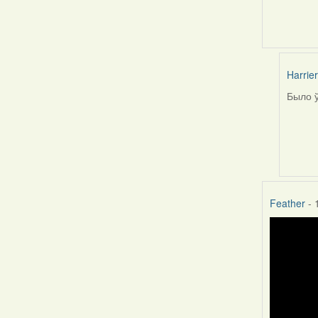
Harrier
Было ў
In
reply
to
by
Helen
Feather
- 