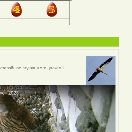
о старэйшае птушаня яго цалкам і