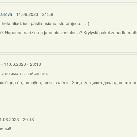
ranova
- 11.06.2023 - 21:56
eta hliadziec, paslia usiaho, što prajšou... :-(
ho? Napeuna nadzieu u jaho nie zastalosia? Krylyški pakul zanadta mali
- 11.06.2023 - 23:18
ы не змаглі знайсці яго.
разбіцца ён, напэўна, яшчэ залёгкі. Хаця тут цяжка дакладна што-н
na
a
1.06.2023 - 20:13
еный...