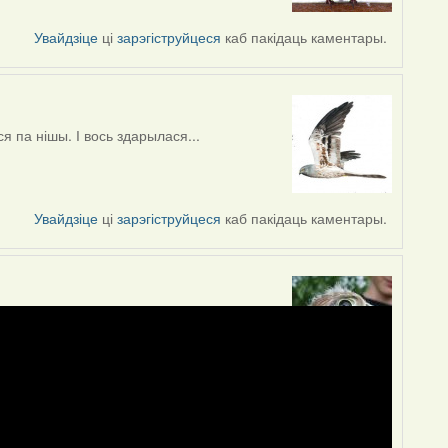
Увайдзіце
ці
зарэгіструйцеся
каб пакідаць каментары.
 па нішы. І вось здарылася...
Увайдзіце
ці
зарэгіструйцеся
каб пакідаць каментары.