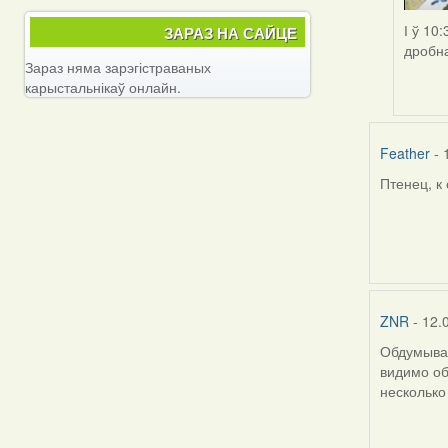
І ў 10
ЗАРАЗ НА САЙЦЕ
дробна
Зараз няма зарэгістраваных
карыстальнікаў онлайн.
Feather
- 
Птенец, к
ZNR
- 12.
Обдумывая
видимо об
несколько