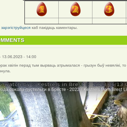
і
зарэгіструйцеся
каб пакідаць каментары.
OMMENTS
- 13.06.2023 - 14:00
орак хвілін перад тым вырваць атрымалася - грызун быў невялікі, т
ынула.