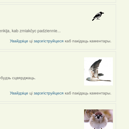
enkija, kab zmiakčyc padziennie...
Увайдзіце
ці
зарэгіструйцеся
каб пакідаць каментары.
ебудзь сцвярджаць.
Увайдзіце
ці
зарэгіструйцеся
каб пакідаць каментары.