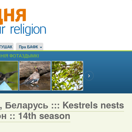
ТУШАК
Пра БАФК
НІЯ ФОТАЗДЫМКІ
 Беларусь ::: Kestrels nests
н :: 14th season