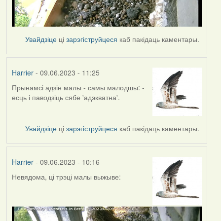
Увайдзіце
ці
зарэгіструйцеся
каб пакідаць каментары.
Harrier
- 09.06.2023 - 11:25
Прынамсі адзін малы - самы малодшы: -
есць і паводзіць сябе 'адэкватна'.
Увайдзіце
ці
зарэгіструйцеся
каб пакідаць каментары.
Harrier
- 09.06.2023 - 10:16
Невядома, ці трэці малы выжыве: