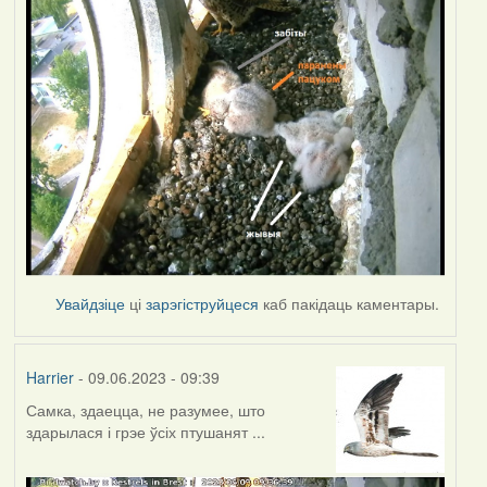
Увайдзіце
ці
зарэгіструйцеся
каб пакідаць каментары.
Harrier
- 09.06.2023 - 09:39
Самка, здаецца, не разумее, што
здарылася і грэе ўсіх птушанят ...