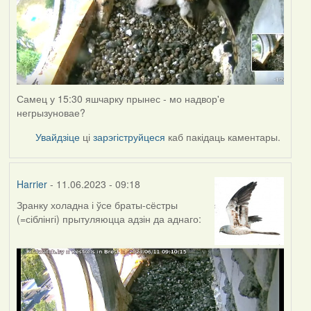
Самец у 15:30 яшчарку прынес - мо надвор'е
негрызуновае?
Увайдзіце
ці
зарэгіструйцеся
каб пакідаць каментары.
Harrier
- 11.06.2023 - 09:18
Зранку холадна і ўсе браты-сёстры
(=сіблінгі) прытуляюцца адзін да аднаго: