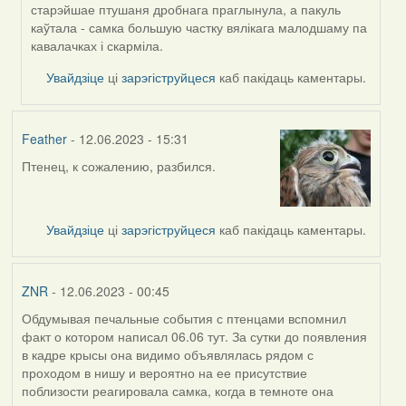
старэйшае птушаня дробнага праглынула, а пакуль
каўтала - самка большую частку вялікага малодшаму па
кавалачках і скарміла.
Увайдзіце
ці
зарэгіструйцеся
каб пакідаць каментары.
Feather
- 12.06.2023 - 15:31
Птенец, к сожалению, разбился.
Увайдзіце
ці
зарэгіструйцеся
каб пакідаць каментары.
ZNR
- 12.06.2023 - 00:45
Обдумывая печальные события с птенцами вспомнил
факт о котором написал 06.06 тут. За сутки до появления
в кадре крысы она видимо объявлялась рядом с
проходом в нишу и вероятно на ее присутствие
поблизости реагировала самка, когда в темноте она