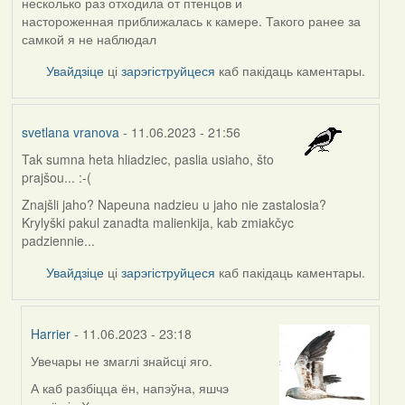
несколько раз отходила от птенцов и
настороженная приближалась к камере. Такого ранее за
самкой я не наблюдал
Увайдзіце
ці
зарэгіструйцеся
каб пакідаць каментары.
svetlana vranova
- 11.06.2023 - 21:56
Tak sumna heta hliadziec, paslia usiaho, što
prajšou... :-(
Znajšli jaho? Napeuna nadzieu u jaho nie zastalosia?
Krylyški pakul zanadta malienkija, kab zmiakčyc
padziennie...
Увайдзіце
ці
зарэгіструйцеся
каб пакідаць каментары.
Harrier
- 11.06.2023 - 23:18
Увечары не змаглі знайсці яго.
In
reply
А каб разбіцца ён, напэўна, яшчэ