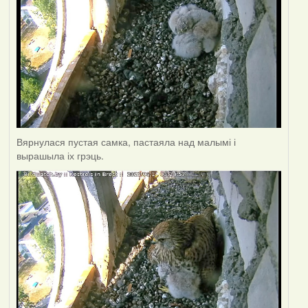
Вярнулася пустая самка, пастаяла над малымі і
вырашыла іх грэць.