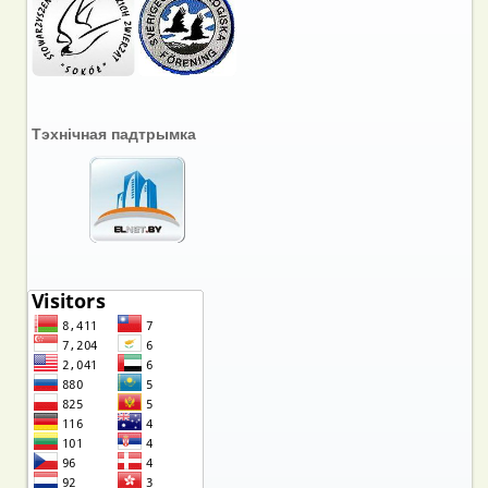
Тэхнічная падтрымка