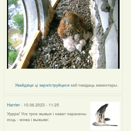
Увайдзіце
ці
зарэгіструйцеся
каб пакідаць каментары.
Harrier
- 10.06.2023 - 11:25
Уррра! Усе трое жывыя і нават паранены
есць - можа і выжыве: