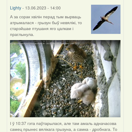
Lighty
- 13.06.2023 - 14:00
А за сорак хвілін перад тым вырваць
In
атрымалася - грызун быў невялікі, то
reply
старэйшае птушаня яго цалкам і
to
праглынула.
by
Harrier
І ў 10:37 гэта паўтарылася, але там амаль адначасова
самец прынес вялікага грызуна, а самка - дробнага. То