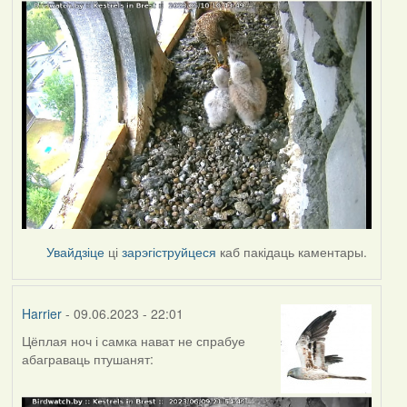
Увайдзіце
ці
зарэгіструйцеся
каб пакідаць каментары.
Harrier
- 09.06.2023 - 22:01
Цёплая ноч і самка нават не спрабуе
абаграваць птушанят: