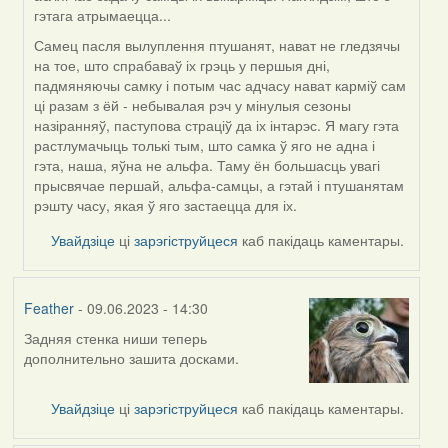
гэтага атрымаецца...
Самец пасля вылуплення птушанят, нават не гледзячы
на тое, што спрабаваў іх грэць у першыя дні,
падмяняючы самку і потым час адчасу нават карміў сам
ці разам з ёй - небывалая рэч у мінулыя сезоны
назіранняў, паступова страціў да іх інтарэс. Я магу гэта
растлумачыць толькі тым, што самка ў яго не адна і
гэта, наша, яўна не альфа. Таму ён большасць увагі
прысвячае першай, альфа-самцы, а гэтай і птушанятам
рэшту часу, якая ў яго застаецца для іх.
Увайдзіце
ці
зарэгіструйцеся
каб пакідаць каментары.
Feather
- 09.06.2023 - 14:30
Задняя стенка ниши теперь
дополнительно зашита досками.
Увайдзіце
ці
зарэгіструйцеся
каб пакідаць каментары.