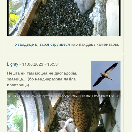
Увайдзіце
ці
зарэгіструйцеся
каб пакідаць каментары.
Lighty
- 11.06.2023 - 15:53
Нешта ёй там моцна не даспадобы,
здаецца... (бо неаднаразова лазіла
правяраць)