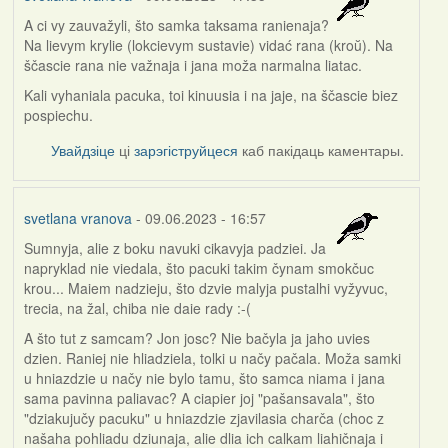
A ci vy zauvažyli, što samka taksama ranienaja?
Na lievym krylie (lokcievym sustavie) vidać rana (kroŭ). Na
ščascie rana nie važnaja i jana moža narmalna liatac.
Kali vyhaniala pacuka, toi kinuusia i na jaje, na ščascie biez
pospiechu.
Увайдзіце
ці
зарэгіструйцеся
каб пакідаць каментары.
svetlana vranova
- 09.06.2023 - 16:57
Sumnyja, alie z boku navuki cikavyja padziei. Ja
napryklad nie viedala, što pacuki takim čynam smokčuc
krou... Maiem nadzieju, što dzvie malyja pustalhi vyžyvuc,
trecia, na žal, chiba nie daie rady :-(
A što tut z samcam? Jon josc? Nie bačyla ja jaho uvies
dzien. Raniej nie hliadziela, tolki u načy pačala. Moža samki
u hniazdzie u načy nie bylo tamu, što samca niama i jana
sama pavinna paliavac? A ciapier joj "pašansavala", što
"dziakujučy pacuku" u hniazdzie zjavilasia charča (choc z
našaha pohliadu dziunaja, alie dlia ich calkam liahičnaja i