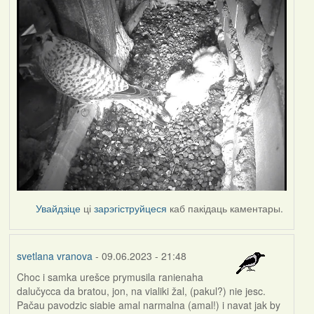
Увайдзіце
ці
зарэгіструйцеся
каб пакідаць каментары.
svetlana vranova
- 09.06.2023 - 21:48
Choc i samka urešce prymusila ranienaha
dalučycca da bratou, jon, na vialiki žal, (pakul?) nie jesc.
Pačau pavodzic siabie amal narmalna (amal!) i navat jak by