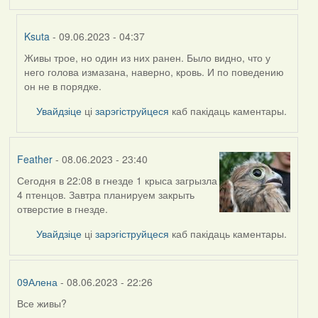
Ksuta
- 09.06.2023 - 04:37
Живы трое, но один из них ранен. Было видно, что у
In
него голова измазана, наверно, кровь. И по поведению
reply
он не в порядке.
to
by
Увайдзіце
ці
зарэгіструйцеся
каб пакідаць каментары.
09Алена
Feather
- 08.06.2023 - 23:40
Сегодня в 22:08 в гнезде 1 крыса загрызла
4 птенцов. Завтра планируем закрыть
отверстие в гнезде.
Увайдзіце
ці
зарэгіструйцеся
каб пакідаць каментары.
09Алена
- 08.06.2023 - 22:26
Все живы?