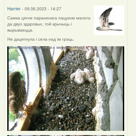
Harrier
- 09.06.2023 - 14:27
Самка цягне параненага пацуком малога
да двух здаровых, той крычыць і
вырываецца.
Не дацягнула і села над ім грэць.