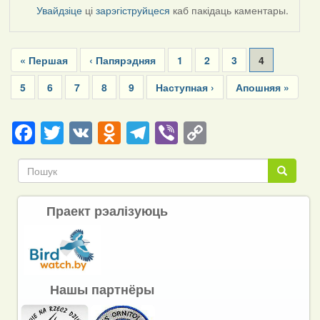
Увайдзіце
ці
зарэгіструйцеся
каб пакідаць каментары.
Pagination
First
« Першая
Previous
‹ Папярэдняя
Page
1
Page
2
Page
3
Current
4
page
page
page
Page
5
Page
6
Page
7
Page
8
Page
9
Next
Наступная ›
Last
Апошняя »
page
page
Facebook
Twitter
VK
Odnoklassniki
Telegram
Viber
Copy
Link
Пошук
Пошук
Праект рэалізуюць
Нашы партнёры