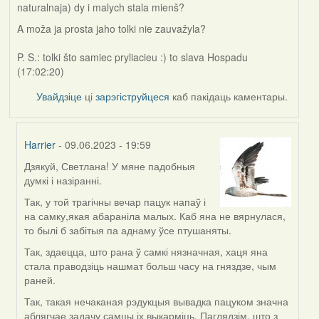
naturalnaja) dy i malych stala mienš?
A moža ja prosta jaho tolki nie zauvažyla?
P. S.: tolki što samiec pryliacieu :) to slava Hospadu
(17:02:20)
Увайдзіце
ці
зарэгіструйцеся
каб пакідаць каментары.
Harrier
- 09.06.2023 - 19:59
Дзякуй, Светлана! У мяне падобныя
In
думкі і назіранні.
reply
to
Так, у той трагічны вечар пацук напаў і
by
на самку,якая абараніла малых. Каб яна не вярнулася,
svetlana
то былі б забітыя па аднаму ўсе птушаняты.
vranova
Так, здаецца, што рана ў самкі нязначная, хаця яна
стала праводзіць нашмат больш часу на гняздзе, чым
раней.
Так, такая нечаканая рэдукцыя вывадка пацуком значна
аблягчае задачу самцы іх выкарміць. Паглядзім, што з