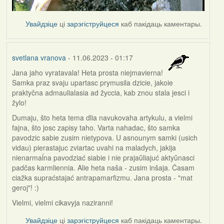
Увайдзіце
ці
зарэгіструйцеся
каб пакідаць каментары.
svetlana vranova
- 11.06.2023 - 01:17
Jana jaho vyratavala! Heta prosta niejmavierna!
Samka praz svaju upartasc prymusila dzicie, jakoie
praktyčna admaulialasia ad žyccia, kab znou stala jesci i
žylo!
Dumaju, što heta tema dlia navukovaha artykulu, a vielmi
fajna, što josc zapisy taho. Varta nahadac, što samka
pavodzic sabie zusim nietypova. U asnounym samki (usich
vidau) pierastajuc zviartac uvahi na maladych, jakija
nienarmaĺna pavodziać siabie i nie prajaŭliajuć aktyŭnasci
padčas karmliennia. Alie heta naša - zusim inšaja. Časam
ciažka supraćstajać antrapamarfizmu. Jana prosta - "mat
geroj"! :)
Vielmi, vielmi cikavyja naziranni!
Увайдзіце
ці
зарэгіструйцеся
каб пакідаць каментары.