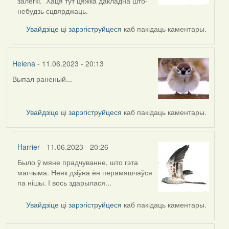
to
залёгкі. Хаця тут цяжка дакладна што-
by
небудзь сцвярджаць.
svetlana
Увайдзіце
ці
зарэгіструйцеся
каб пакідаць каментары.
vranova
Helena
- 11.06.2023 - 20:13
Выпал раненый...
Увайдзіце
ці
зарэгіструйцеся
каб пакідаць каментары.
Harrier
- 11.06.2023 - 20:26
Было ў мяне прадчуванне, што гэта
In
магчыма. Неяк дзіўна ён перамяшчаўся
reply
па нішы. І вось здарылася...
to
by
Увайдзіце
ці
зарэгіструйцеся
каб пакідаць каментары.
Helena