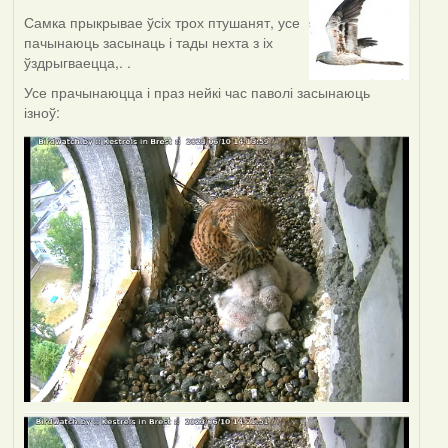
Самка прыкрывае ўсіх трох птушанят, усе
пачынаюць засынаць і тады нехта з іх
ўздрыгваецца,. .
Усе прачынаюцца і праз нейкі час паволі засынаюць
ізноў: