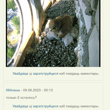
Увайдзіце
ці
зарэгіструйцеся
каб пакідаць каментары.
09Алена
- 09.06.2023 - 00:13
только 2 осталось?
Увайдзіце
ці
зарэгіструйцеся
каб пакідаць каментары.