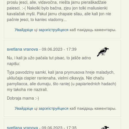
prosiu jesci, alie, vidavočna, niešta jamu pieraškadžaie
paiesci. :-( Nakolki bylo bačna, zjeu jon tolki maliusienki
kavalačak myši. Pakul jamu chapaie silau, alie kali jon nie
pačnie jesci, to kaniec viadomy...
Увайдзіце
ці
зарэгіструйцеся
каб пакідаць каментары.
svetlana vranova
- 09.06.2023 - 17:39
Nu, i kali ja užo pačala tut pisac, to jašče adno
napišu:
Tyja pavodziny samki, kali jana prymusova hreje maladych,
ukliučaja ciapier ranienaha, vielmi cikavyja. Nie chaču
pamyliacca, alie dumaju, što raniej (u papiariednich hadach)
my takoha nie nazirali.
Dobraja mama :-)
Увайдзіце
ці
зарэгіструйцеся
каб пакідаць каментары.
svetlana vranova
- 09.06.2023 - 17:35