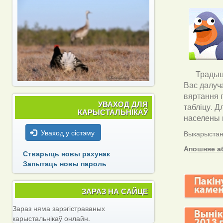
Традыцы
Вас далуч
вяртання 
УВАХОД ДЛЯ
табліцу. Д
КАРЫСТАЛЬНІКАЎ
населены п
Уваход у сістэму
Выкарыстанн
А
пошняе а
Стварыць новы рахунак
Запытаць новы пароль
ЗАРАЗ НА САЙЦЕ
Зараз няма зарэгістраваных
карыстальнікаў онлайн.