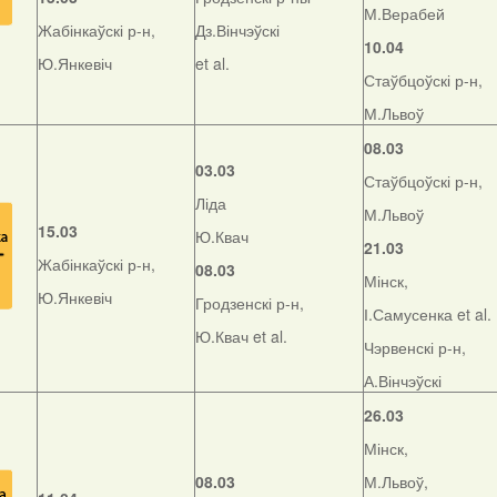
М.Верабей
Жабінкаўскі р-н,
Дз.Вінчэўскі
10.04
Ю.Янкевіч
et al.
Стаўбцоўскі р-н,
М.Львоў
08.03
03.03
Стаўбцоўскі р-н,
Ліда
М.Львоў
15.03
Ю.Квач
21.03
Жабінкаўскі р-н,
08.03
Мінск,
Ю.Янкевіч
Гродзенскі р-н,
І.Самусенка et al.
Ю.Квач et al.
Чэрвенскі р-н,
А.Вінчэўскі
26.03
Мінск,
08.03
М.Львоў,