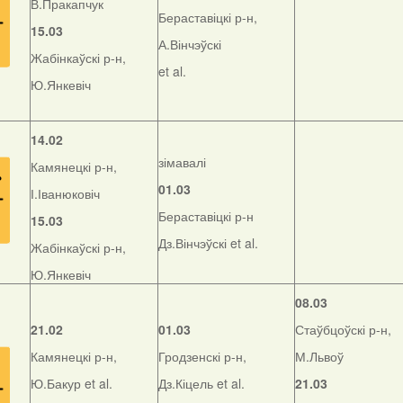
В.Пракапчук
Бераставіцкі р-н,
15.03
А.Вінчэўскі
Жабінкаўскі р-н,
et al.
Ю.Янкевіч
14.02
зімавалі
Камянецкі р-н,
01.03
І.Іванюковіч
Бераставіцкі р-н
15.03
Дз.Вінчэўскі et al.
Жабінкаўскі р-н,
Ю.Янкевіч
08.03
21.02
01.03
Стаўбцоўскі р-н,
Камянецкі р-н,
Гродзенскі р-н,
М.Львоў
Ю.Бакур et al.
Дз.Кіцель et al.
21.03