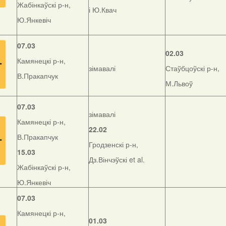
Жабінкаўскі р-н,
і Ю.Квач
Ю.Янкевіч
07.03
02.03
Камянецкі р-н,
зімавалі
Стаўбцоўскі р-н,
В.Пракапчук
М.Львоў
07.03
зімавалі
Камянецкі р-н,
22.02
В.Пракапчук
Гродзенскі р-н,
15.03
Дз.Вінчэўскі et al.
Жабінкаўскі р-н,
Ю.Янкевіч
07.03
Камянецкі р-н,
01.03