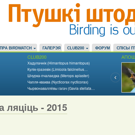
ПРА BIRDWATCH
ГАЛЕРЭЯ
CLUB200
ФОРУМ
СПІСЫ П
CLUB200
АПОШ
Хадулачнік (Himantopus himantopus)
Кулік-гразевік (Limicola falcinellus…
Шчурка-пчалаедка (Merops apiaster)
Чапля-кваква (Nycticorax nycticorax)
Чырвонаваллёвы гагач (Gavia stellata…
а ляціць - 2015