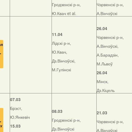
Гродзенскі р-н,
Чэрвенскі р-н,
Ю.Квач et al.
А.Вінчэўскі
26.04
11.04
Чэрвенскі р-н,
Лідскі р-н,
А.Вінчэўскі,
Ю.Квач,
А.Барадзін,
Дз.Вінчэўскі,
М.Львоў
М.Гулінскі
26.04
Мінск,
Дз.Кіцель
07.03
Брэст,
08.03
21.03
Ю.Янкевіч
Гродзенскі р-н,
Чэрвенскі р-н,
15.03
Дз.Вінчэўскі
А.Вінчэўскі