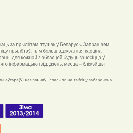
чаць за прылётам птушак ў Беларусь. Запрашаем і
ліцу прылётаў, тым больш адэкватная карціна
анні для кожнай з абласцей будуць заносіцца ў
ра яго інфармацыю (від, дзень, месца – бліжэйшы
ы аўтара(ў) назіранняў і спасылкі на табліцу забаронена.