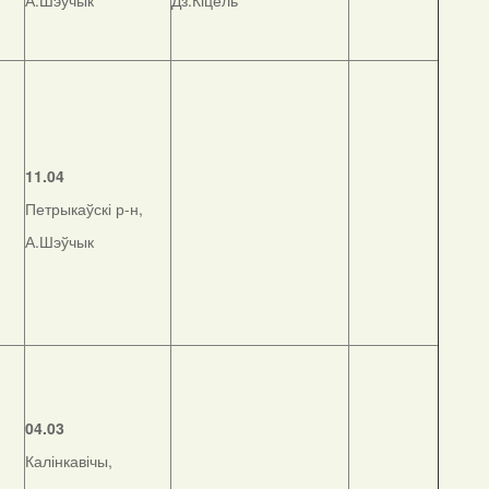
А.Шэўчык
Дз.Кіцель
11.04
Петрыкаўскі р-н,
А.Шэўчык
04.03
Калінкавічы,