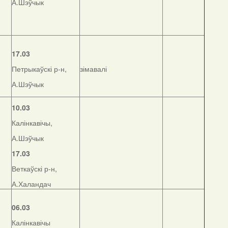
А.Шэўчык
17.03
Петрыкаўскі р-н,
зімавалі
А.Шэўчык
10.03
Калінкавічы,
А.Шэўчык
17.03
Веткаўскі р-н,
А.Халандач
06.03
Калінкавічы