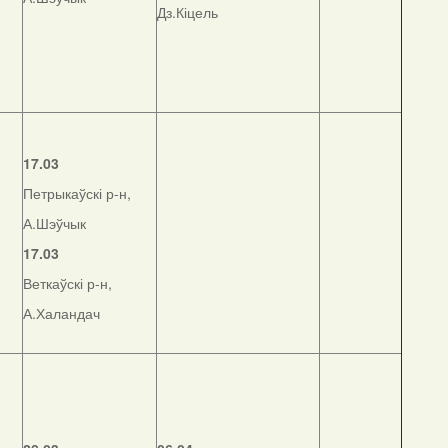
Дз.Кіцель
17.03
Петрыкаўскі р-н,
А.Шэўчык
17.03
Веткаўскі р-н,
А.Халандач