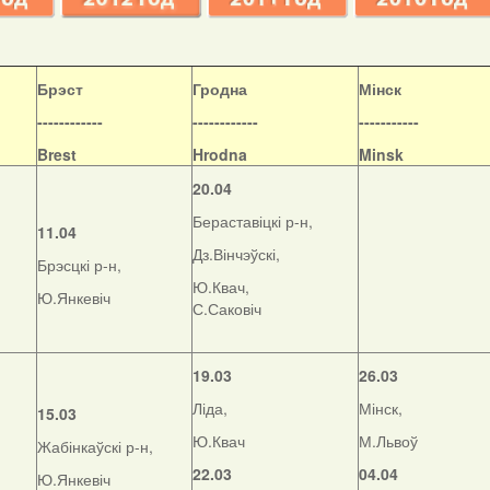
Б
рэст
Гродна
Мінск
------------
------------
-----------
Brest
Hrodna
Minsk
20.04
Бераставіцкі р-н,
11.04
Дз.Вінчэўскі,
Брэсцкі р-н,
Ю.Квач,
Ю.Янкевіч
С.Саковіч
19.03
26.03
Ліда,
Мінск,
15.03
Ю.Квач
М.Львоў
Жабінкаўскі р-н,
22.03
04.04
Ю.Янкевіч