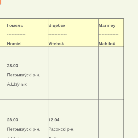
Гомель
Віцебск
Магілёў
------------
------------
-------------
Homiel
Vitebsk
Mahiloŭ
28.03
Петрыкаўскі р-н,
А.Шэўчык
28.03
12.04
Петрыкаўскі р-н,
Расонскі р-н,