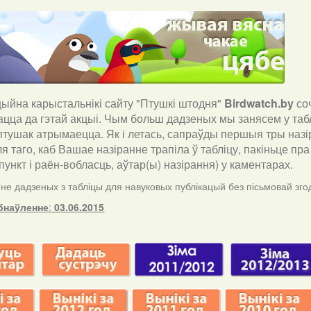
йна карыстальнікі сайту "Птушкі штодня"
Birdwatch
.
by
со
ацца да гэтай акцыі. Чым больш дадзеных мы занясем у таб
птушак атрымаецца. Як і летась, сапраўды першыя тры назір
ля таго, каб Вашае назіранне трапіла ў табліцу, пакіньце п
ункт і раён-вобласць, аўтар(ы) назірання) у каментарах
.
е дадзеных з табліцы для навуковых публікацый без пісьмовай згод
бнаўленне
:
03.06.2015