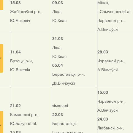
15.03
09.03
Мінск,
Жабінкаўскі р-н,
Ліда,
І.Самусенка et al.
Ю.Янкевіч
Ю.Квач
Чэрвенскі р-н,
А.Вінчэўскі
31.03
Ліда,
11.04
28.03
Ю.Квач
Брэсцкі р-н,
Чэрвенскі р-н,
05.04
Ю.Янкевіч
А.Вінчэўскі
Бераставіцкі р-н,
Дз.Вінчэўскі
15.03
Чэрвенскі р-н,
21.02
зімавалі
А.Вінчэўскі
Камянецкі р-н,
22.03
24.03
Ю.Бакур et al.
Бераставіцкі і
Любанскі р-н,
15.03
Гродзенскі р-ны