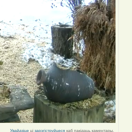
Увайдзіце
ці
зарэгіструйцеся
каб пакідаць каментары.