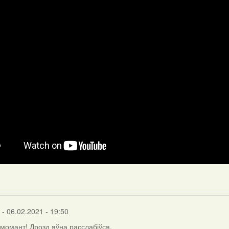
- 06.02.2021 - 19:50
і момант! Дрозд яўна расслабіўся.