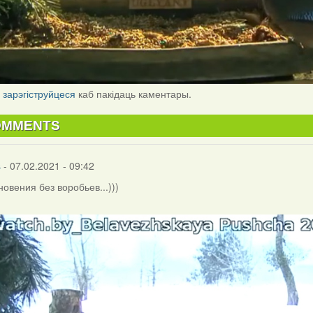
і
зарэгіструйцеся
каб пакідаць каментары.
OMMENTS
s
- 07.02.2021 - 09:42
новения без воробьев...)))