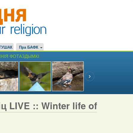
ТУШАК
Пра БАФК
НІЯ ФОТАЗДЫМКІ
LIVE :: Winter life of