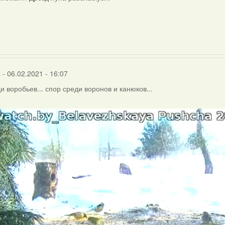
r
s
- 06.02.2021 - 16:07
и воробьев... спор среди воронов и канюков...