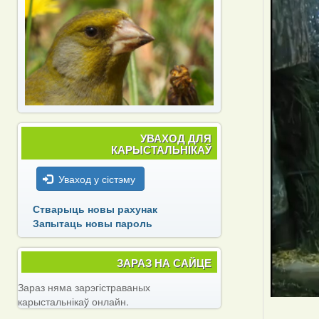
УВАХОД ДЛЯ
КАРЫСТАЛЬНІКАЎ
Уваход у сістэму
Стварыць новы рахунак
Запытаць новы пароль
ЗАРАЗ НА САЙЦЕ
Зараз няма зарэгістраваных
карыстальнікаў онлайн.