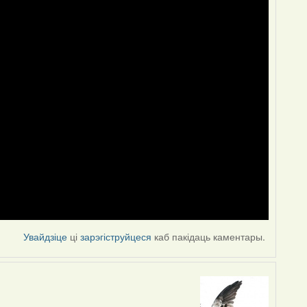
Увайдзіце
ці
зарэгіструйцеся
каб пакідаць каментары.