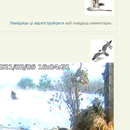
Увайдзіце
ці
зарэгіструйцеся
каб пакідаць каментары.