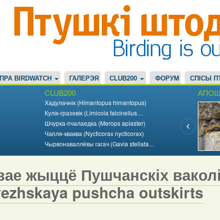
ПРА BIRDWATCH
ГАЛЕРЭЯ
CLUB200
ФОРУМ
СПІСЫ П
CLUB200
АПОШ
Хадулачнік (Himantopus himantopus)
Кулік-гразевік (Limicola falcinellus…
Шчурка-пчалаедка (Merops apiaster)
Чапля-кваква (Nycticorax nycticorax)
Чырвонаваллёвы гагач (Gavia stellata…
ае жыццё Пушчанскіх ваколіц 
vezhskaya pushcha outskirts