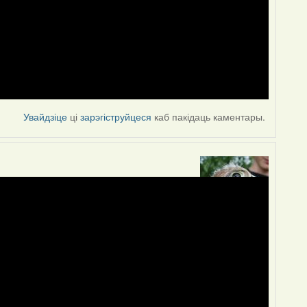
Увайдзіце
ці
зарэгіструйцеся
каб пакідаць каментары.