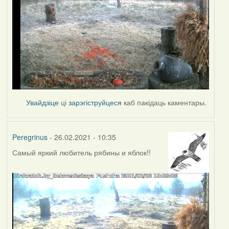
Увайдзіце
ці
зарэгіструйцеся
каб пакідаць каментары.
Peregrinus
- 26.02.2021 - 10:35
Самый яркий любитель рябины и яблок!!