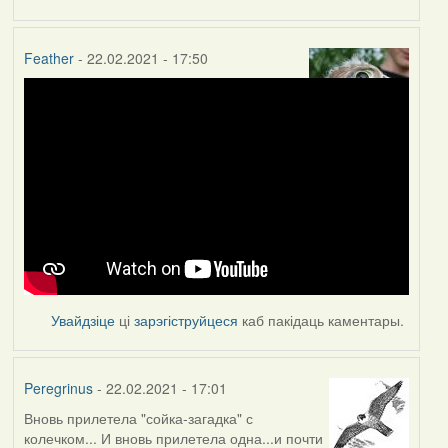
Feather
- 22.02.2021 - 17:50
Увайдзіце
ці
зарэгіструйцеся
каб пакідаць каментары.
Peregrinus
- 22.02.2021 - 17:01
Вновь прилетела "сойка-загадка" с
колечком... И вновь прилетела одна...и почти