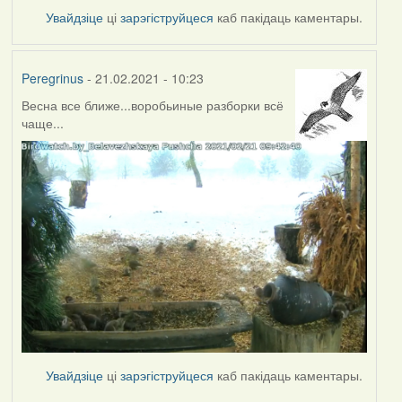
Увайдзіце
ці
зарэгіструйцеся
каб пакідаць каментары.
Peregrinus
- 21.02.2021 - 10:23
Весна все ближе...воробьиные разборки всё
чаще...
Увайдзіце
ці
зарэгіструйцеся
каб пакідаць каментары.