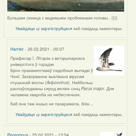
Большая синица с видимыми проблемами головы.. ((((
Увайдзіце
ці
зарэгіструйцеся
каб пакідаць каментары.
Harrier
- 26.02.2021 - 00:07
Прафесар I. Лiтэрак з ветэрынарнага
In
універсітэта ў горадзе
reply
Брно пракаментаваў падобныя выпадкі ў
to
Чэхіі: Захворванне выклікана вірусам
by
птушынай воспы (
Avipoxvirus
). Найбольш
Peregrinus
распаўсюджаны сярод вялікіх сініц
Parus major
. Для
чалавека хвароба не небяспечная.
Каб яна там іншых не пазаражала, блін...
Увайдзіце
ці
зарэгіструйцеся
каб пакідаць каментары.
Peregrinus
- 25.02.2021 - 13:54