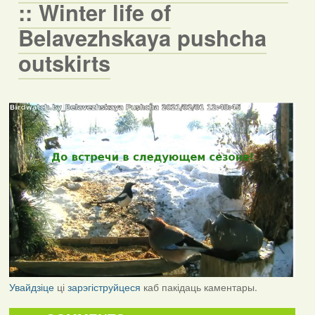
:: Winter life of
Belavezhskaya pushcha
outskirts
Увайдзіце
ці
зарэгіструйцеся
каб пакідаць каментары.