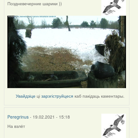
Поздневечерние шарики ))
Увайдзіце
ці
зарэгіструйцеся
каб пакідаць каментары.
Peregrinus
- 19.02.2021 - 15:18
На взлёт