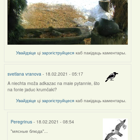
Увайдзіце
ці
зарэгіструйцеся
каб пакідаць каментары.
svetlana vranova
- 18.02.2021 - 05:17
A niechta moža adkazac na maie pytannie, što
na fonie jaduc krumčaki?
Увайдзіце
ці
зарэгіструйцеся
каб пакідаць каментары.
Peregrinus
- 18.02.2021 - 08:54
"мясные блюда"...
In