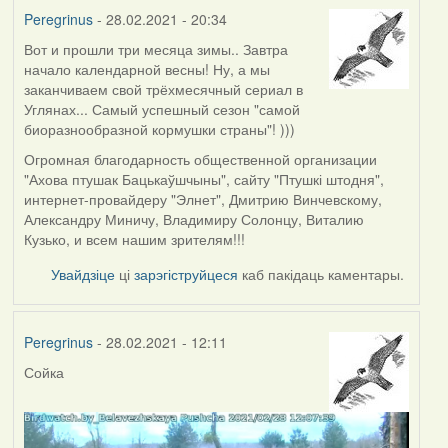
Peregrinus
- 28.02.2021 - 20:34
Вот и прошли три месяца зимы.. Завтра
начало календарной весны! Ну, а мы
заканчиваем свой трёхмесячный сериал в
Углянах... Самый успешный сезон "самой
биоразнообразной кормушки страны"! )))
Огромная благодарность общественной организации
"Ахова птушак Бацькаўшчыны", сайту "Птушкі штодня",
интернет-провайдеру "Элнет", Дмитрию Винчевскому,
Александру Миничу, Владимиру Солонцу, Виталию
Кузько, и всем нашим зрителям!!!
Увайдзіце
ці
зарэгіструйцеся
каб пакідаць каментары.
Peregrinus
- 28.02.2021 - 12:11
Сойка