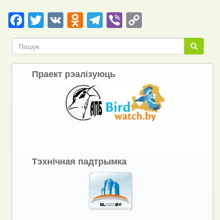
Facebook
Twitter
VK
Odnoklassniki
Telegram
Viber
Copy
Link
Пошук
Пошук
Праект рэалізуюць
Тэхнічная падтрымка