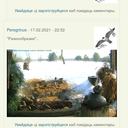
reply
to
Увайдзіце
ці
зарэгіструйцеся
каб пакідаць каментары.
by
svetlana
vranova
Peregrinus
- 17.02.2021 - 22:52
"Разнообразие"..
Увайдзіце
ці
зарэгіструйцеся
каб пакідаць каментары.