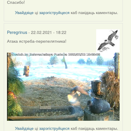
Спасибо!
Увайдзіце
ці
зарэгіструйцеся
каб пакідаць каментары.
Peregrinus
- 22.02.2021 - 18:22
Атака ястреба-перепелятника!
Увайдзіце
ці
зарэгіструйцеся
каб пакідаць каментары.