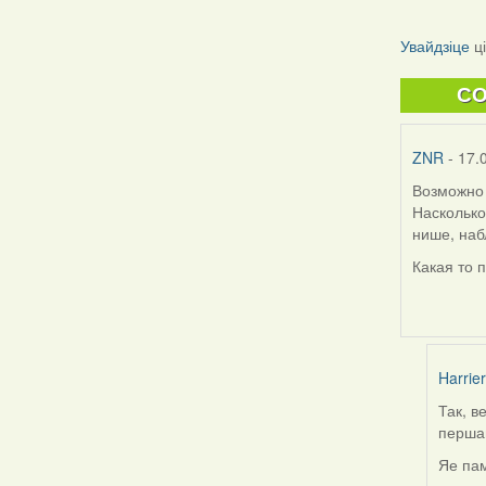
Увайдзіце
ц
C
ZNR
- 17.
Возможно 
Насколько
нише, наб
Какая то 
Harrier
Так, в
In
першай
reply
to
Яе пам