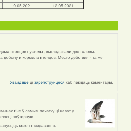
9.05.2021
12.05.2021
дома птенцов пустельг, выглядывали две головы.
ла добычу и кормила птенцов. Место действия - та же
Увайдзіце
ці
зарэгіструйцеся
каб пакідаць каментары.
ычынах гіне ў самым пачатку ці нават у
класці паўторную.
рапусціць сезон гнездавання.