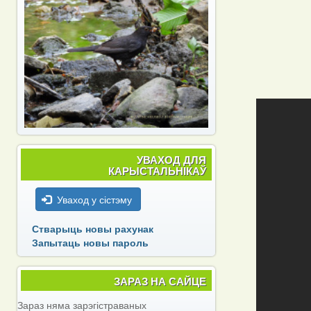
УВАХОД ДЛЯ
КАРЫСТАЛЬНІКАЎ
Уваход у сістэму
Стварыць новы рахунак
Запытаць новы пароль
ЗАРАЗ НА САЙЦЕ
Зараз няма зарэгістраваных