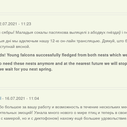
2.07.2021 - 11:23
сябры! Маладыя сокалы паспяхова выляцелі з абодвух гнёздаў і г
ыя дні мы адключым нашу 12-ю он-лайн трансляцыю. Дзякуй, што б
ступнай вясной.
nds! Young falcons successfully fledged from both nests which w
o need these nests anymore and at the nearest future we will stop
we wait for you next spring.
l
- 16.07.2021 - 11:04
о большое за вашу работу и возможность в течение нескольких мес
тельных эмоций! Узнала много нового о мире птиц и теперь в сво
 с камерой, но и с диктофоном) нахожу ещё большее удовольствие