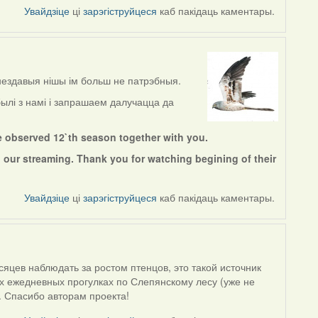
Увайдзіце
ці
зарэгіструйцеся
каб пакідаць каментары.
нездавыя нішы ім больш не патрэбныя.
ылі з намі і запрашаем далучацца да
e observed 12`th season together with you.
 our streaming. Thank you for watching begining of their
Увайдзіце
ці
зарэгіструйцеся
каб пакідаць каментары.
яцев наблюдать за ростом птенцов, это такой источник
их ежедневных прогулках по Слепянскому лесу (уже не
. Спасибо авторам проекта!