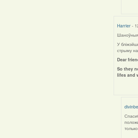
by
ZNR
Harrier
- 1
Шаноўныя 
У бліжэйш
стрыму на
Dear frie
So they n
lifes and 
divinbe
Спасиб
In
положи
reply
только
to
by