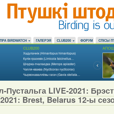
ПРА BIRDWATCH
ГАЛЕРЭЯ
CLUB200
ФОРУМ
СПІСЫ П
CLUB200
АПОШ
Хадулачнік (Himantopus himantopus)
Кулік-гразевік (Limicola falcinellus…
Шчурка-пчалаедка (Merops apiaster)
Чапля-кваква (Nycticorax nycticorax)
Чырвонаваллёвы гагач (Gavia stellata…
-Пустальга LIVE-2021: Брэст,
2021: Brest, Belarus 12-ы сезо