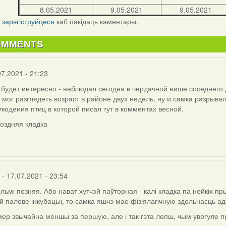
8.05.2021
9.05.2021
9.05.2021
і
зарэгіструйцеся
каб пакідаць каментары.
OMMENTS
07.2021 - 21:23
будет интересно - наблюдал сегодня в чердачной нише соседнего 
 мог разглядеть возраст в районе двух недель, ну и самка разрыва
людения птиц в которой писал тут в комментах весной.
поздняя кладка
- 17.07.2021 - 23:54
ельмі позняя. Або нават хутчэй паўторная - калі кладка па нейкіх пр
 палове інкубацыі, то самка яшчэ мае фізіялагічную здольнасць ад
ер звычайна меншы за першую, але і так гэта лепш, чым увогуле п