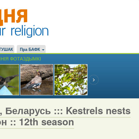
ТУШАК
Пра БАФК
НІЯ ФОТАЗДЫМКІ
 Беларусь ::: Kestrels nests
н :: 12th season