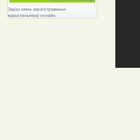
Зараз няма зарэгістраваных
карыстальнікаў онлайн.