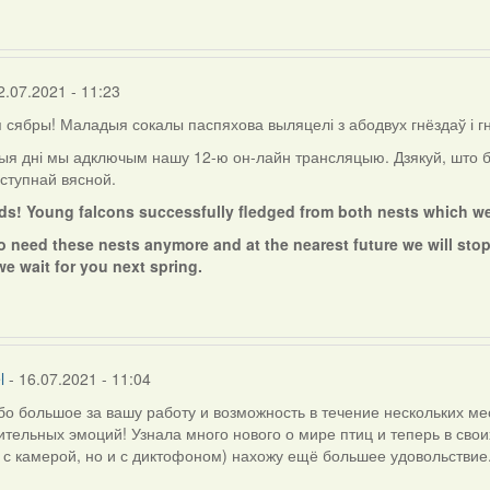
2.07.2021 - 11:23
сябры! Маладыя сокалы паспяхова выляцелі з абодвух гнёздаў і г
ыя дні мы адключым нашу 12-ю он-лайн трансляцыю. Дзякуй, што б
ступнай вясной.
nds! Young falcons successfully fledged from both nests which w
o need these nests anymore and at the nearest future we will stop
we wait for you next spring.
l
- 16.07.2021 - 11:04
о большое за вашу работу и возможность в течение нескольких мес
тельных эмоций! Узнала много нового о мире птиц и теперь в сво
 с камерой, но и с диктофоном) нахожу ещё большее удовольствие