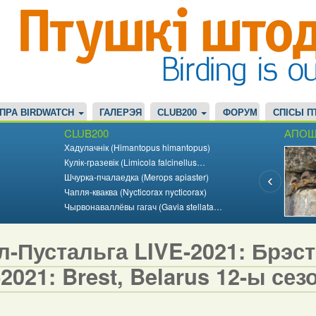
ПРА BIRDWATCH
ГАЛЕРЭЯ
CLUB200
ФОРУМ
СПІСЫ П
CLUB200
АПОШ
Хадулачнік (Himantopus himantopus)
Кулік-гразевік (Limicola falcinellus…
Шчурка-пчалаедка (Merops apiaster)
Чапля-кваква (Nycticorax nycticorax)
Чырвонаваллёвы гагач (Gavia stellata…
-Пустальга LIVE-2021: Брэст,
2021: Brest, Belarus 12-ы сезо