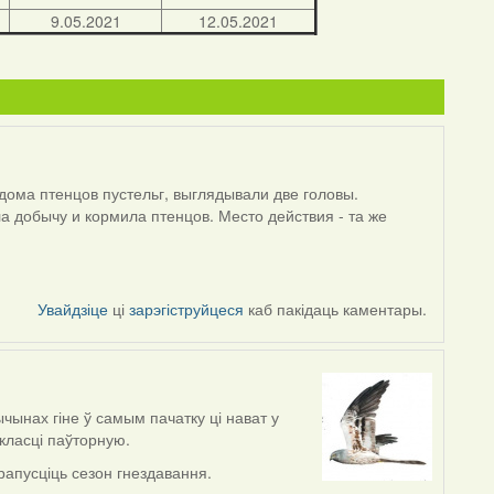
9.05.2021
12.05.2021
дома птенцов пустельг, выглядывали две головы.
ла добычу и кормила птенцов. Место действия - та же
Увайдзіце
ці
зарэгіструйцеся
каб пакідаць каментары.
ычынах гіне ў самым пачатку ці нават у
класці паўторную.
рапусціць сезон гнездавання.