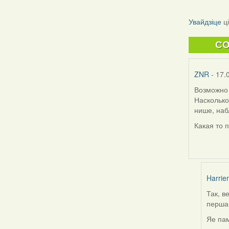
Увайдзіце
ц
C
ZNR
- 17.
Возможно 
Насколько
нише, наб
Какая то 
Harrier
Так, в
In
першай
reply
to
Яе пам