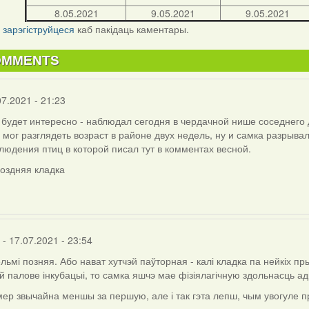
8.05.2021
9.05.2021
9.05.2021
і
зарэгіструйцеся
каб пакідаць каментары.
OMMENTS
07.2021 - 21:23
будет интересно - наблюдал сегодня в чердачной нише соседнего 
 мог разглядеть возраст в районе двух недель, ну и самка разрыва
людения птиц в которой писал тут в комментах весной.
поздняя кладка
- 17.07.2021 - 23:54
ельмі позняя. Або нават хутчэй паўторная - калі кладка па нейкіх пр
 палове інкубацыі, то самка яшчэ мае фізіялагічную здольнасць ад
ер звычайна меншы за першую, але і так гэта лепш, чым увогуле п