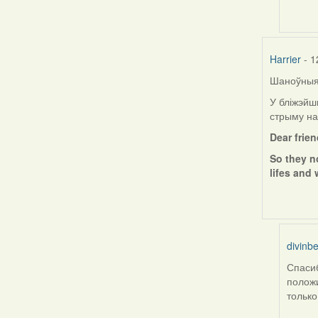
by
ZNR
Harrier
- 1
Шаноўныя 
У бліжэйш
стрыму на
Dear frie
So they n
lifes and 
divinbe
Спасиб
In
положи
reply
только
to
by