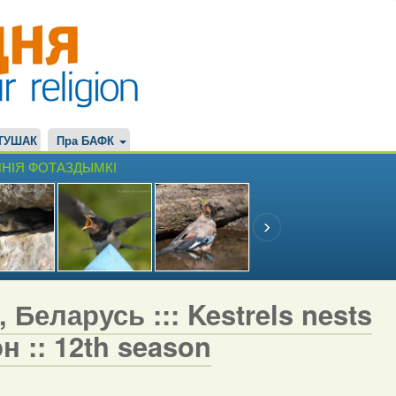
ТУШАК
Пра БАФК
НІЯ ФОТАЗДЫМКІ
 Беларусь ::: Kestrels nests
н :: 12th season