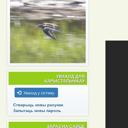
УВАХОД ДЛЯ
КАРЫСТАЛЬНІКАЎ
Уваход у сістэму
Стварыць новы рахунак
Запытаць новы пароль
ЗАРАЗ НА САЙЦЕ