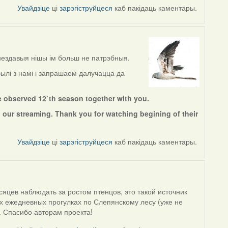
Увайдзіце
ці
зарэгіструйцеся
каб пакідаць каментары.
нездавыя нішы ім больш не патрэбныя.
ылі з намі і запрашаем далучацца да
e observed 12`th season together with you.
 our streaming. Thank you for watching begining of their
Увайдзіце
ці
зарэгіструйцеся
каб пакідаць каментары.
яцев наблюдать за ростом птенцов, это такой источник
их ежедневных прогулках по Слепянскому лесу (уже не
. Спасибо авторам проекта!