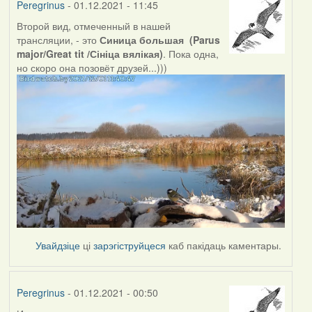
Peregrinus
- 01.12.2021 - 11:45
Второй вид, отмеченный в нашей
трансляции, - это
Синица большая (Parus
major/Great tit /Сініца вялікая)
. Пока одна,
но скоро она позовёт друзей...)))
Увайдзіце
ці
зарэгіструйцеся
каб пакідаць каментары.
Peregrinus
- 01.12.2021 - 00:50