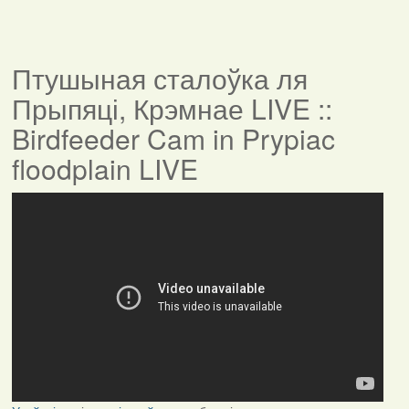
Птушыная сталоўка ля
Прыпяці, Крэмнае LIVE ::
Birdfeeder Cam in Prypiac
floodplain LIVE