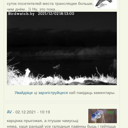
суток посетителей места трансляции больше,
чем днём.. )) Ну, это пока....
Увайдзіце
ці
зарэгіструйцеся
каб пакідаць каментары.
AV
- 02.12.2021 - 10:19
карцінка прыгожая, а птушак чамусьці
няма, хаця раніцай усе галодныя павінны быць і таўпіцца