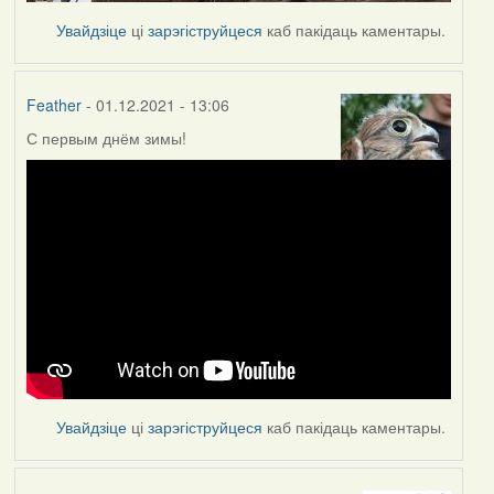
Увайдзіце
ці
зарэгіструйцеся
каб пакідаць каментары.
Feather
- 01.12.2021 - 13:06
С первым днём зимы!
Увайдзіце
ці
зарэгіструйцеся
каб пакідаць каментары.