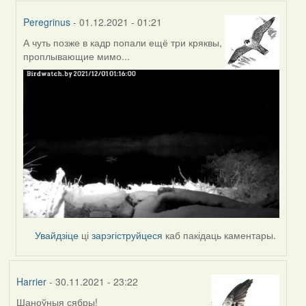
Peregrinus
- 01.12.2021 - 01:21
А чуть позже в кадр попали ещё три кряквы,
In
проплывающие мимо...
reply
to
by
Peregrinus
Увайдзіце
ці
зарэгіструйцеся
каб пакідаць каментары.
Harrier
- 30.11.2021 - 23:22
Шаноўныя сябры!