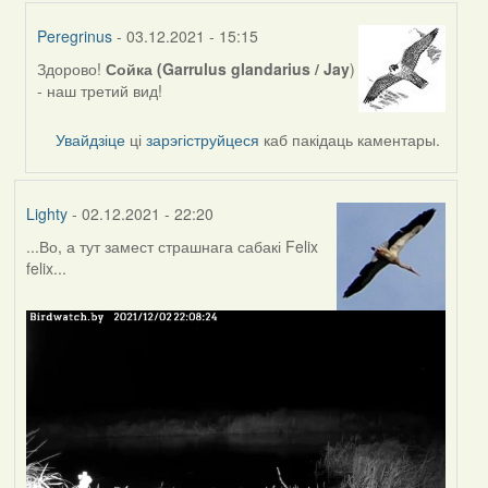
Peregrinus
- 03.12.2021 - 15:15
Здорово!
Сойка (Garrulus glandarius / Jay
)
In
- наш третий вид!
reply
to
Увайдзіце
ці
зарэгіструйцеся
каб пакідаць каментары.
by
Feather
Lighty
- 02.12.2021 - 22:20
...Во, а тут замест страшнага сабакі Felix
felix...