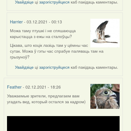
Увайдзіце
ці
зарэгіструйцеся
каб пакідаць каментары.
Harrier
- 03.12.2021 - 00:13
Можа таму птушкі і не спяшаюцца
In
карыстацца з ежы на сталоўцы?
reply
to
Цікава, што коцік лазіць там у цёмны час
by
сутак. Можа ў гэты час спрабуе паляваць там на
Lighty
грызуноў?
Увайдзіце
ці
зарэгіструйцеся
каб пакідаць каментары.
Feather
- 02.12.2021 - 18:26
Уважаемые зрители, предлагаем вам
угадать вид, который остался за кадром)