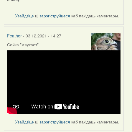
Увайдзіце
ці
зарэгіструйцеся
каб пакідаць каментары.
Feather
- 03.12.2021 - 14:27
Сойка "мяукает".
Увайдзіце
ці
зарэгіструйцеся
каб пакідаць каментары.