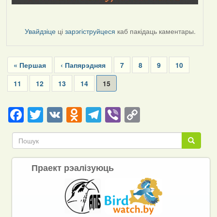
Увайдзіце
ці
зарэгіструйцеся
каб пакідаць каментары.
Pagination
First
« Першая
Previous
‹ Папярэдняя
Page
7
Page
8
Page
9
Page
10
page
page
Page
11
Page
12
Page
13
Page
14
Current
15
page
Facebook
Twitter
VK
Odnoklassniki
Telegram
Viber
Copy
Link
Пошук
Пошук
Праект рэалізуюць