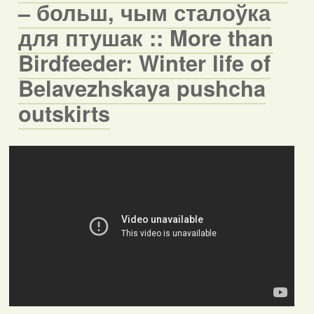
– больш, чым сталоўка
для птушак :: More than
Birdfeeder: Winter life of
Belavezhskaya pushcha
outskirts