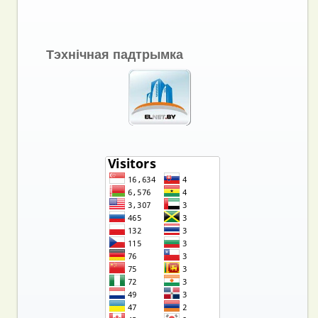
Тэхнічная падтрымка