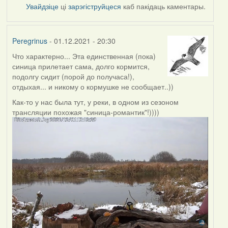
Увайдзіце
ці
зарэгіструйцеся
каб пакідаць каментары.
Peregrinus
- 01.12.2021 - 20:30
Что характерно... Эта единственная (пока)
синица прилетает сама, долго кормится,
подолгу сидит (порой до получаса!),
отдыхая... и никому о кормушке не сообщает..))
Как-то у нас была тут, у реки, в одном из сезоном
трансляции похожая "синица-романтик"!))))