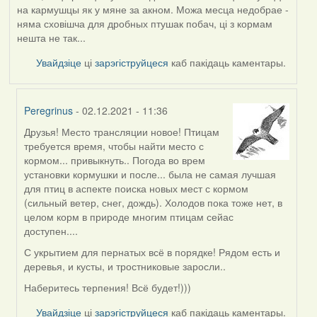
на кармушцы як у мяне за акном. Можа месца недобрае -
няма сховішча для дробных птушак побач, ці з кормам
нешта не так...
Увайдзіце
ці
зарэгіструйцеся
каб пакідаць каментары.
Peregrinus
- 02.12.2021 - 11:36
Друзья! Место трансляции новое! Птицам
In
требуется время, чтобы найти место с
reply
кормом... привыкнуть.. Погода во врем
to
установки кормушки и после... была не самая лучшая
by
для птиц в аспекте поиска новых мест с кормом
AV
(сильный ветер, снег, дождь). Холодов пока тоже нет, в
целом корм в природе многим птицам сейас
доступен....
С укрытием для пернатых всё в порядке! Рядом есть и
деревья, и кусты, и тростниковые заросли..
Наберитесь терпения! Всё будет!)))
Увайдзіце
ці
зарэгіструйцеся
каб пакідаць каментары.