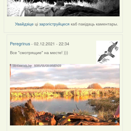
Увайдзіце
ці
зарэгіструйцеся
каб пакідаць каментары.
Peregrinus
- 02.12.2021 - 22:34
Все "смотрящие" на месте! )))
In
reply
to
by
Lighty