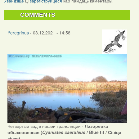
Увайдзіце
ці
зарэгіструйцеся
каб пакідаць каментары.
COMMENTS
Peregrinus
- 03.12.2021 - 14:58
Четвертый вид в нашей трансляции -
Лазоревка
обыкновенная (
Cyanistes caeruleus
/ Blue tit / Сініца
сіняя)
.