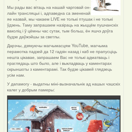
Мы рады вас вітаць на нашай чарговай он-
лайн трансляцыі і, адпаведна са змененай
яе назвай, мы чакаем LIVE не толькі птушак і не толькі
ўдзень. Таму запрашаем назіраць на жыццём пушчанскіх
ваколіц і ў цёмны час сутак, тым больш, ён яшчэ доўга
будзе даўжэйшы за светлы.
Дарэчы, дзякуючы магчымасцям YouTube, магчыма
перамотка падзей да 12 гадзін назад і каб не прапусціць
нешта цікавае, запрашаем Вас не толькі адматваць і
праглядаць што было, але і выкладваць у каментарах
скрыншоты з каментарамі. Так будзе цікавей глядзець
усім нам.
У дапамогу - выдатны міні-вызначальнік ад нашых чэшскіх
калег у добрым памеры: