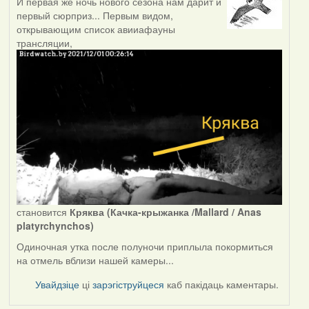
И первая же ночь нового сезона нам дарит и
первый сюрприз... Первым видом,
открывающим список авииафауны
трансляции,
становится
Кряква (Качка-крыжанка /Mallard / Anas
platyrchynchos)
Одиночная утка после полуночи приплыла покормиться
на отмель вблизи нашей камеры...
Увайдзіце
ці
зарэгіструйцеся
каб пакідаць каментары.