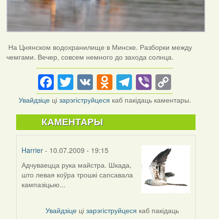
На Цнянском водохранилище в Минске. Разборки между
чемгами. Вечер, совсем немного до захода солнца.
Facebook
Twitter
VK
Odnoklassniki
Telegram
Viber
Copy
Link
Увайдзіце
ці
зарэгіструйцеся
каб пакідаць каментары.
КАМЕНТАРЫ
Harrier
- 10.07.2009 - 19:15
Адчуваецца рука майстра. Шкада,
што левая коўра трошкі сапсавала
кампазіцыю...
Увайдзіце
ці
зарэгіструйцеся
каб пакідаць