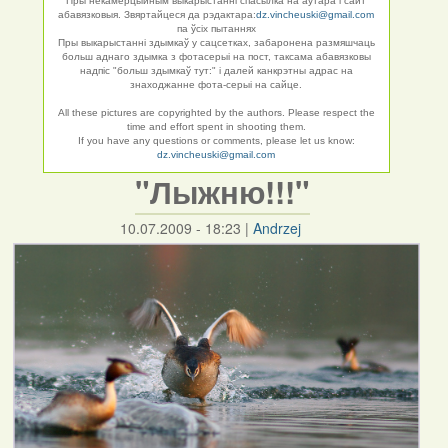
Пры некамерцыйным выкарыстанні спасылка на аўтара і сайт
абавязковыя. Звяртайцеся да рэдактара:
dz.vincheuski@gmail.com
па ўсіх пытаннях
Пры выкарыстанні здымкаў у сацсетках, забаронена размяшчаць
больш аднаго здымка з фотасерыі на пост, таксама абавязковы
надпіс "больш здымкаў тут:" і далей канкрэтны адрас на
знаходжанне фота-серыі на сайце.
All these pictures are copyrighted by the authors. Please respect the
time and effort spent in shooting them.
If you have any questions or comments, please let us know:
dz.vincheuski@gmail.com
"Лыжню!!!"
10.07.2009 - 18:23
|
Andrzej