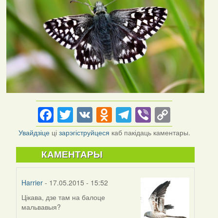
Facebook
Twitter
VK
Odnoklassniki
Telegram
Viber
Copy
Link
Увайдзіце
ці
зарэгіструйцеся
каб пакідаць каментары.
КАМЕНТАРЫ
Harrier
- 17.05.2015 - 15:52
Цікава, дзе там на балоце
мальвавыя?