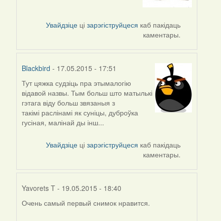
Увайдзіце
ці
зарэгіструйцеся
каб пакідаць
каментары.
Blackbird
- 17.05.2015 - 17:51
Тут цяжка судзіць пра этымалогію
відавой назвы. Тым больш што матылькі
гэтага віду больш звязаныя з
такімі раслінамі як суніцы, дуброўка
гусіная, малінай ды інш...
Увайдзіце
ці
зарэгіструйцеся
каб пакідаць
каментары.
Yavorets T
- 19.05.2015 - 18:40
Очень самый первый снимок нравится.
In
reply