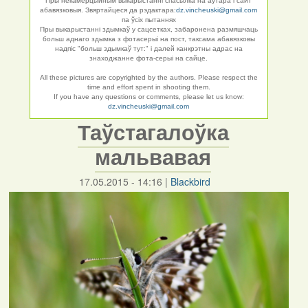
Пры некамерцыйным выкарыстанні спасылка на аўтара і сайт
абавязковыя. Звяртайцеся да рэдактара:
dz.vincheuski@gmail.com
па ўсіх пытаннях
Пры выкарыстанні здымкаў у сацсетках, забаронена размяшчаць
больш аднаго здымка з фотасерыі на пост, таксама абавязковы
надпіс "больш здымкаў тут:" і далей канкрэтны адрас на
знаходжанне фота-серыі на сайце.
All these pictures are copyrighted by the authors. Please respect the
time and effort spent in shooting them.
If you have any questions or comments, please let us know:
dz.vincheuski@gmail.com
Таўстагалоўка
мальвавая
17.05.2015 - 14:16
|
Blackbird