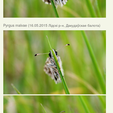
Pyrgus malvae (16.05.2015 Лідскі р-н, Дакудаўскае балота)