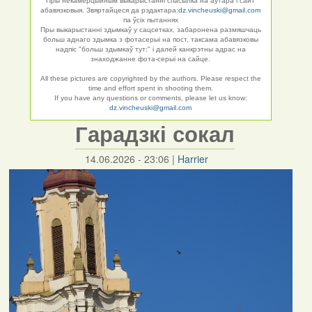
Пры некамерцыйным выкарыстанні спасылка на аўтара і сайт
абавязковыя. Звяртайцеся да рэдактара:
dz.vincheuski@gmail.com
па ўсіх пытаннях
Пры выкарыстанні здымкаў у сацсетках, забаронена размяшчаць
больш аднаго здымка з фотасерыі на пост, таксама абавязковы
надпіс "больш здымкаў тут:" і далей канкрэтны адрас на
знаходжанне фота-серыі на сайце.
All these pictures are copyrighted by the authors. Please respect the
time and effort spent in shooting them.
If you have any questions or comments, please let us know:
dz.vincheuski@gmail.com
Гарадзкі сокал
14.06.2026 - 23:06
|
Harrier