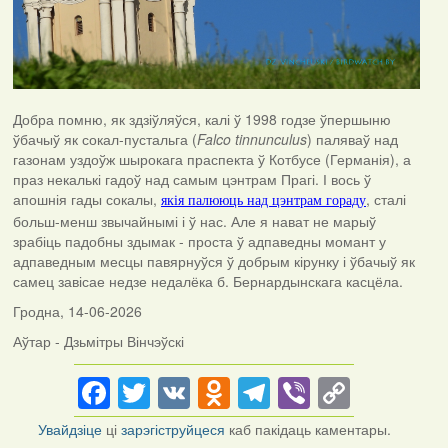
Добра помню, як здзіўляўся, калі ў 1998 годзе ўпершыню
ўбачыў як сокал-пустальга (
Falco tinnunculus
) паляваў над
газонам уздоўж шырокага праспекта ў Котбусе (Германія), а
праз некалькі гадоў над самым цэнтрам Прагі. І вось ў
апошнія гады сокалы,
, сталі
якія палююць над цэнтрам гораду
больш-менш звычайнымі і ў нас. Але я нават не марыў
зрабіць падобны здымак - проста ў адпаведны момант у
адпаведным месцы павярнуўся ў добрым кірунку і ўбачыў як
самец завісае недзе недалёка б. Бернардынскага касцёла.
Гродна, 14-06-2026
Аўтар - Дзьмітры Вінчэўскі
Facebook
Twitter
VK
Odnoklassniki
Telegram
Viber
Copy
Link
Увайдзіце
ці
зарэгіструйцеся
каб пакідаць каментары.