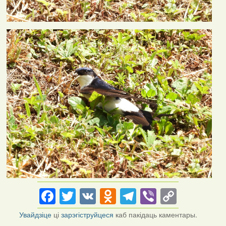
Facebook
Twitter
VK
Odnoklassniki
Telegram
Viber
Copy
Link
Увайдзіце
ці
зарэгіструйцеся
каб пакідаць каментары.