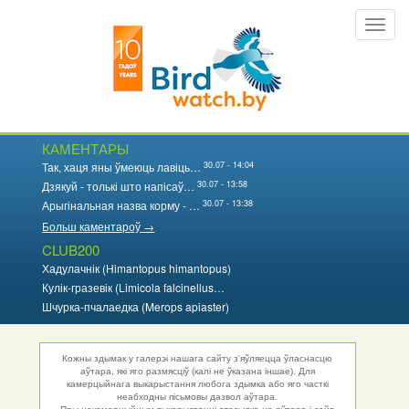
Перайсці
Toggl
да
navig
асноўнага
змесціва
КАМЕНТАРЫ
30.07 - 14:04
Так, хаця яны ўмеюць лавіць…
30.07 - 13:58
Дзякуй - толькі што напісаў…
30.07 - 13:38
Арыгінальная назва корму - …
Больш каментароў →
CLUB200
Хадулачнік (Himantopus himantopus)
Кулік-гразевік (Limicola falcinellus…
Шчурка-пчалаедка (Merops apiaster)
Кожны здымак у галерэі нашага сайту з'яўляецца ўласнасцю
аўтара, які яго размясціў (калі не ўказана іншае). Для
камерцыйнага выкарыстання любога здымка або яго часткі
неабходны пісьмовы дазвол аўтара.