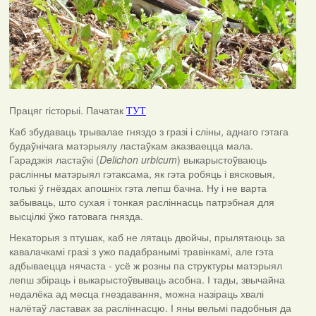
Працяг гісторыі. Пачатак
ТУТ
Каб збудаваць трывалае гняздо з гразі і сліны, аднаго гэтага
будаўнічага матэрыялу ластаўкам аказваецца мала.
Гарадзкія ластаўкі (
Delichon urbicum
) выкарыстоўваюць
раслінны матэрыял гэтаксама, як гэта робяць і вясковыя,
толькі ў гнёздах апошніх гэта лепш бачна. Ну і не варта
забываць, што сухая і тонкая расліннасць патрэбная для
высцілкі ўжо гатовага гнязда.
Некаторыя з птушак, каб не лятаць двойчы, прылятаюць за
кавалачкамі гразі з ужо падабранымі травінкамі, але гэта
адбываецца нячаста - усё ж розны па структуры матэрыял
лепш збіраць і выкарыстоўвываць асобна. І тады, звычайна
недалёка ад месца гнездавання, можна назіраць хвалі
налётаў ластавак за расліннасцю. І яны вельмі падобныя да