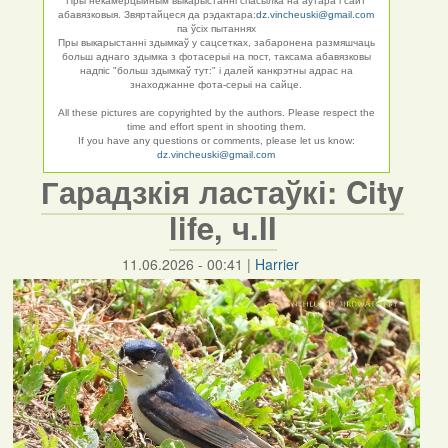
Пры некамерцыйным выкарыстанні спасылка на аўтара і сайт
абавязковыя. Звяртайцеся да рэдактара:
dz.vincheuski@gmail.com
па ўсіх пытаннях
Пры выкарыстанні здымкаў у сацсетках, забаронена размяшчаць
больш аднаго здымка з фотасерыі на пост, таксама абавязковы
надпіс "больш здымкаў тут:" і далей канкрэтны адрас на
знаходжанне фота-серыі на сайце.
All these pictures are copyrighted by the authors. Please respect the
time and effort spent in shooting them.
If you have any questions or comments, please let us know:
dz.vincheuski@gmail.com
Гарадзкія ластаўкі: City
life, ч.II
11.06.2026 - 00:41
|
Harrier