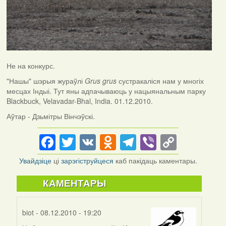
Не на конкурс.
"Нашы" шэрыя жураўлі
Grus grus
сустракаліся нам у многіх
месцах Індыі. Тут яны адпачываюць у нацыянальным парку
Blackbuck, Velavadar-Bhal, India. 01.12.2010.
Аўтар - Дзьмітры Вінчэўскі.
Facebook
Twitter
VK
Odnoklassniki
Telegram
Viber
Copy
Link
Увайдзіце
ці
зарэгіструйцеся
каб пакідаць каментары.
КАМЕНТАРЫ
biot
- 08.12.2010 - 19:20