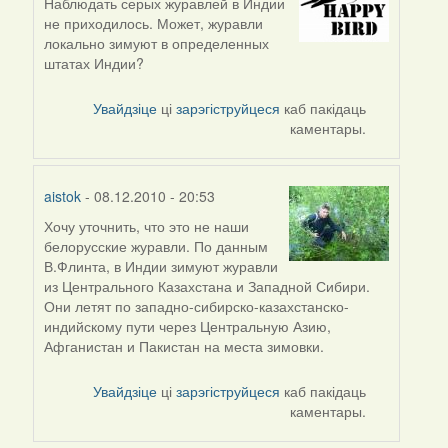
Наблюдать серых журавлей в Индии
не приходилось. Может, журавли
локально зимуют в определенных
штатах Индии?
Увайдзіце
ці
зарэгіструйцеся
каб пакідаць
каментары.
aistok
- 08.12.2010 - 20:53
Хочу уточнить, что это не наши
In
белорусские журавли. По данным
reply
В.Флинта, в Индии зимуют журавли
to
из Центрального Казахстана и Западной Сибири.
by
Они летят по западно-сибирско-казахстанско-
biot
индийскому пути через Центральную Азию,
Афганистан и Пакистан на места зимовки.
Увайдзіце
ці
зарэгіструйцеся
каб пакідаць
каментары.