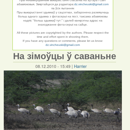
Пры некамерцыйным выкарыстанні спасылка на аўтара і сайт
абавязковыя. Звяртайцеся да рэдактара:
dz.vincheuski@gmail.com
па ўсіх пытаннях
Пры выкарыстанні здымкаў у сацсетках, забаронена размяшчаць
больш аднаго здымка з фотасерыі на пост, таксама абавязковы
надпіс "больш здымкаў тут:" і далей канкрэтны адрас на
знаходжанне фота-серыі на сайце.
All these pictures are copyrighted by the authors. Please respect the
time and effort spent in shooting them.
If you have any questions or comments, please let us know:
dz.vincheuski@gmail.com
На зімоўцы ў саваньне
08.12.2010 - 15:49
|
Harrier